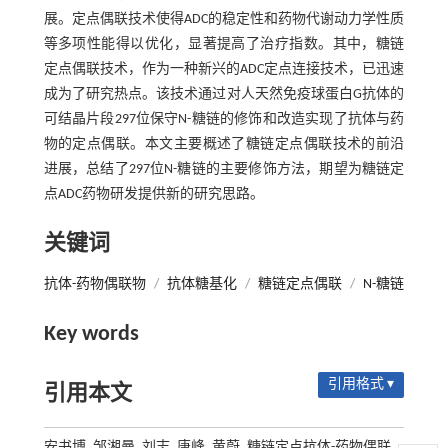
展。定点偶联技术使得ADC的稳定性和药物代谢动力学性质
等多项性能得以优化，显著提高了治疗指数。其中，糖链
定点偶联技术，作为一种新兴的ADC定点连接技术，已迅速
成为了研究热点。该技术通过对人天然免疫球蛋白G抗体的
可结晶片段297位保守N-糖链的修饰和改造实现了抗体与药
物的定点偶联。本文主要概述了糖链定点偶联技术的前沿
进展，总结了297位N-糖链的主要修饰方法，期望为糖链定
点ADC药物研发提供新的研究思路。
关键词
抗体-药物偶联物
/
抗体糖基化
/
糖链定点偶联
/
N-糖链
Key words
引用格式 ▾
引用本文
安书博, 邹湘曼, 刘志, 唐峰, 黄蔚. 糖链定点抗体-药物偶联