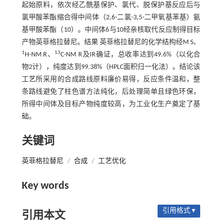
起始原料，依次经乙酰基保护、氯代、脱保护基反应后与
氯甲酸苯酯缩合得中间体（2,6-二氯-3,5-二甲氧基苯基）氨
基甲酸苯酯（10）。中间体6与10经亲核取代反应制得目标
产物英菲格拉替尼。结果 英菲格拉替尼的化学结构经M S、
1
13
H-NM R、
C-NM R及IR确证，总收率达到49.6%（以化合
物2计），纯度达到99.38%（HPLC面积归一化法）。结论该
工艺所采用的合成路线原料廉价易得，反应条件温和，整
条路线避免了柱色谱方法纯化，后处理简单且绿色环保，
所得中间体及目标产物纯度较高，为工业化生产奠定了基
础。
关键词
英菲格拉替尼
/
合成
/
工艺优化
Key words
引用格式 ▾
引用本文