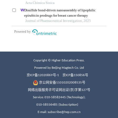
Copyright © Higher Education Press.
Powered by Beijing Magtech Co. Ltd
京ICP备12020869号-1
京ICP备150856号
京公网安备11010202008535号
网络出版服务许可证网出证(京)字第127号
Service: 010-58582445 (Technology);
010-58556485 (Subscription)
E-mail: subscribe@hep.com.cn