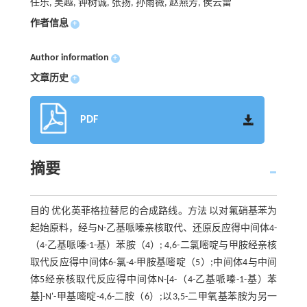
任乐, 吴越, 钟树诚, 张扬, 孙雨薇, 赵燕芳, 侯云雷
作者信息
+
Author information
+
文章历史
+
PDF
摘要
目的 优化英菲格拉替尼的合成路线。方法 以对氟硝基苯为
起始原料，经与N-乙基哌嗪亲核取代、还原反应得中间体4-
（4-乙基哌嗪-1-基）苯胺（4）; 4,6-二氯嘧啶与甲胺经亲核
取代反应得中间体6-氯-4-甲胺基嘧啶（5）;中间体4与中间
体5经亲核取代反应得中间体N-[4-（4-乙基哌嗪-1-基）苯
基]-N'-甲基嘧啶-4,6-二胺（6）;以3,5-二甲氧基苯胺为另一