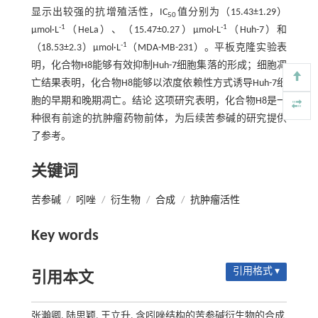
显示出较强的抗增殖活性，IC
值分别为（15.43±1.29）
50
-1
-1
μmol·L
（HeLa）、（15.47±0.27）μmol·L
（Huh-7）和
-1
（18.53±2.3）μmol·L
（MDA-MB-231）。平板克隆实验表
明，化合物H8能够有效抑制Huh-7细胞集落的形成；细胞凋
亡结果表明，化合物H8能够以浓度依赖性方式诱导Huh-7细
胞的早期和晚期凋亡。结论 这项研究表明，化合物H8是一
种很有前途的抗肿瘤药物前体，为后续苦参碱的研究提供
了参考。
关键词
苦参碱
/
吲唑
/
衍生物
/
合成
/
抗肿瘤活性
Key words
引用格式 ▾
引用本文
张瀚卿, 陆思颖, 王立升. 含吲唑结构的苦参碱衍生物的合成