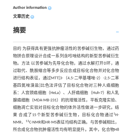
Author information
+
文章历史
+
摘要
目的 为获得具有更强抗肿瘤活性的苦参碱衍生物，通过药
物拼合原理设计合成一系列含吲唑结构的新型苦参碱衍生
物。方法 以苦参碱为先导化合物，通过水解打开D环，通
过取代、酰胺缩合等多步反应合成目标化合物并对化合物
进行结构表征，通过MTT[3-（4,5-二甲基噻唑-2）-2,5-二苯
基四氮唑溴盐]比色法评估了目标化合物对三种人癌细胞
系：人宫颈癌细胞（HeLa）、人肝癌细胞（Huh-7）和人乳
腺癌细胞（MDA-MB-231）的抗增殖活性，平板克隆实验、
细胞凋亡实验对目标化合物的体外活性做进一步研究。结
1
果 合成了15个新型苦参碱衍生物，目标化合物通过
H-
13
NMR、
C-NMR和HR-MS表征均结构正确。与苦参碱相比，
所合成化合物抗肿瘤活性均有明显提升。其中，化合物H8