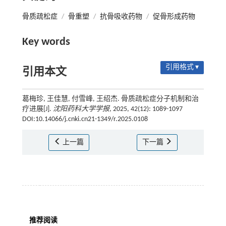
骨质疏松症
/
骨重塑
/
抗骨吸收药物
/
促骨形成药物
Key words
引用格式 ▾
引用本文
葛梅珍, 王佳慧, 付雪峰, 王绍杰. 骨质疏松症分子机制和治
疗进展[J].
沈阳药科大学学报
, 2025, 42(12): 1089-1097
DOI:10.14066/j.cnki.cn21-1349/r.2025.0108
上一篇
下一篇