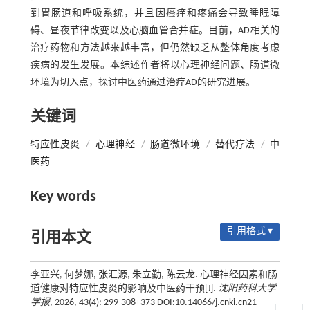
到胃肠道和呼吸系统，并且因瘙痒和疼痛会导致睡眠障
碍、昼夜节律改变以及心脑血管合并症。目前，AD相关的
治疗药物和方法越来越丰富，但仍然缺乏从整体角度考虑
疾病的发生发展。本综述作者将以心理神经问题、肠道微
环境为切入点，探讨中医药通过治疗AD的研究进展。
关键词
特应性皮炎
/
心理神经
/
肠道微环境
/
替代疗法
/
中
医药
Key words
引用格式 ▾
引用本文
李亚兴, 何梦娜, 张汇源, 朱立勤, 陈云龙. 心理神经因素和肠
道健康对特应性皮炎的影响及中医药干预[J].
沈阳药科大学
学报
, 2026, 43(4): 299-308+373 DOI:10.14066/j.cnki.cn21-