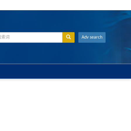
Adv search