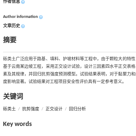
作者信息
+
Author information
+
文章历史
+
摘要
砾类土广泛应用于路基、填料、护坡材料等工程中，由于颗粒大的特性
基于云南某边坡工程，采用正交设计试验，设计三因素四水平正交表格
素及其规律，并回归抗剪强度预测模型。试验结果表明，对于黏聚力和
度影响显著。试验结果对工程项目安全性评价具有一定参考意义。
关键词
砾类土
/
抗剪强度
/
正交设计
/
回归分析
Key words