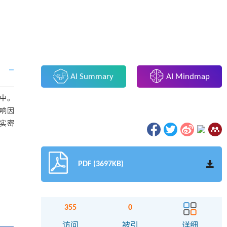
AI Summary
AI Mindmap
中。
响因
实密
PDF (3697KB)
355
0
访问
被引
详细