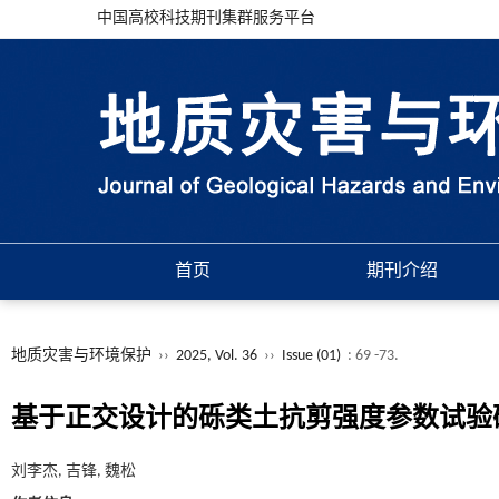
中国高校科技期刊集群服务平台
首页
期刊介绍
地质灾害与环境保护
››
2025, Vol. 36
››
Issue (01)
: 69 -73.
基于正交设计的砾类土抗剪强度参数试验
刘李杰, 吉锋, 魏松