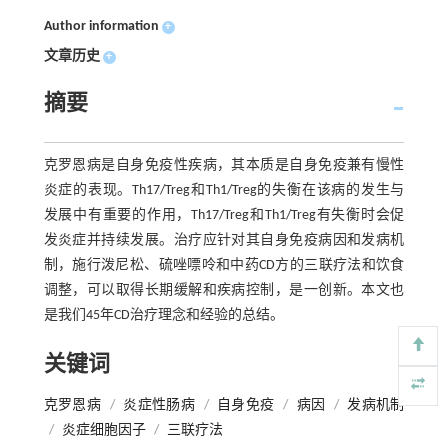
Author information
+
文章历史
+
摘要
克罗恩病是自身免疫性疾病，其本质是自身免疫兼有慢性
炎症的表现。Th17/Treg和Th1/Treg的失衡在该病的发生与
发展中有重要的作用，Th17/Treg和Th1/Treg有失衡时会促
发炎症并持续发展。治疗应针对其自身免疫病因和发病机
制，施行泼尼松、硫唑嘌呤和中药CD方的三联疗法和饮食
调整，可以取得长期缓解和疾病控制，是一创新。本文也
是我们45年CD治疗理念和经验的总结。
关键词
克罗恩病
/
炎症性肠病
/
自身免疫
/
病因
/
发病机制
/
炎症细胞因子
/
三联疗法