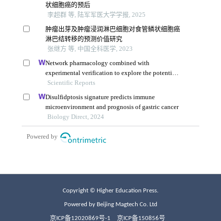
Copyright © Higher Education Press.
Powered by Beijing Magtech Co. Ltd
京ICP备12020869号-1
京ICP备150856号