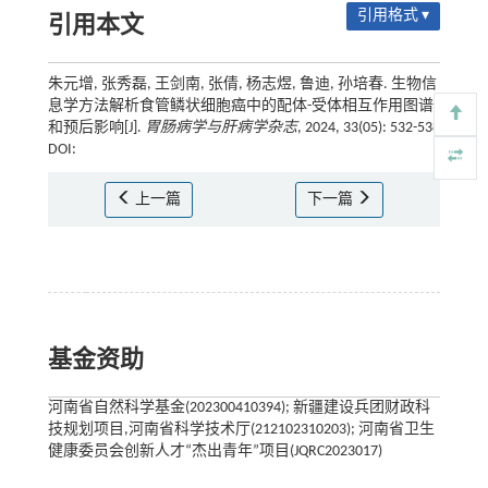
引用格式 ▾
引用本文
朱元增, 张秀磊, 王剑南, 张倩, 杨志煜, 鲁迪, 孙培春. 生物信
息学方法解析食管鳞状细胞癌中的配体-受体相互作用图谱
和预后影响[J].
胃肠病学与肝病学杂志
, 2024, 33(05): 532-538
DOI:
上一篇
下一篇
基金资助
河南省自然科学基金(202300410394); 新疆建设兵团财政科
技规划项目,河南省科学技术厅(212102310203); 河南省卫生
健康委员会创新人才“杰出青年”项目(JQRC2023017)