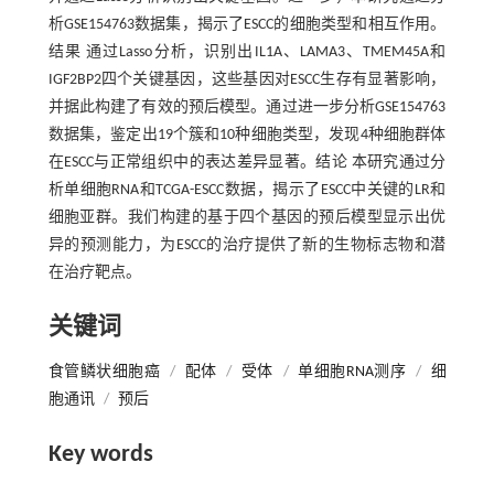
析GSE154763数据集，揭示了ESCC的细胞类型和相互作用。
结果 通过Lasso分析，识别出IL1A、LAMA3、TMEM45A和
IGF2BP2四个关键基因，这些基因对ESCC生存有显著影响，
并据此构建了有效的预后模型。通过进一步分析GSE154763
数据集，鉴定出19个簇和10种细胞类型，发现4种细胞群体
在ESCC与正常组织中的表达差异显著。结论 本研究通过分
析单细胞RNA和TCGA-ESCC数据，揭示了ESCC中关键的LR和
细胞亚群。我们构建的基于四个基因的预后模型显示出优
异的预测能力，为ESCC的治疗提供了新的生物标志物和潜
在治疗靶点。
关键词
食管鳞状细胞癌
/
配体
/
受体
/
单细胞RNA测序
/
细
胞通讯
/
预后
Key words