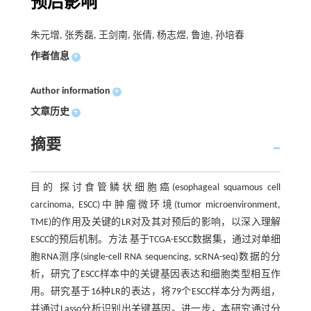
预后影响
朱元增, 张秀磊, 王剑南, 张倩, 杨志煜, 鲁迪, 孙培春
作者信息
+
Author information
+
文章历史
+
摘要
目的 探讨食管鳞状细胞癌(esophageal squamous cell
carcinoma, ESCC)中肿瘤微环境(tumor microenvironment,
TME)的作用及关键的LR对及其对预后的影响，以深入理解
ESCC的预后机制。方法 基于TCGA-ESCC数据集，通过对单细
胞RNA测序(single-cell RNA sequencing, scRNA-seq)数据的分
析，研究了ESCC样本中的关键基因表达和细胞类型相互作
用。研究基于16种LR的表达，将79个ESCC样本分为两组，
并通过Lasso分析识别出关键基因。进一步，本研究通过分