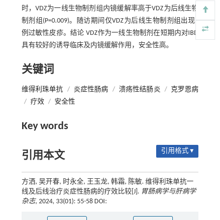
时，VDZ为一线生物制剂组内镜缓解率高于VDZ为后线生物
制剂组(P=0.009)。随访期间仅VDZ为后线生物制剂组出现1
例过敏性皮疹。结论 VDZ作为一线生物制剂在短期内对IBD
具有较好的诱导临床及内镜缓解作用，安全性高。
关键词
维得利珠单抗
/
炎症性肠病
/
溃疡性结肠炎
/
克罗恩病
/
疗效
/
安全性
Key words
引用格式 ▾
引用本文
方洒, 吴开春, 时永全, 王玉龙, 韩霜, 陈敏. 维得利珠单抗一
线及后线治疗炎症性肠病的疗效比较[J].
胃肠病学与肝病学
杂志
, 2024, 33(01): 55-58 DOI: