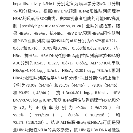
hepatitis activity, NSHA）分别定义为病理学分级≤G
且分期
1
≤S
和分级≤G
。根据HBV DNA预测HBeAg阳性队列病理学
1
1
NSHA的反转形ROC曲线，由200例患者组成的可能HBV高复
制（possibly high HBV replication, PHVR）亚队列被指定。结
果 HBsAg、HBeAg、抗-HBc、HBV DNA预测HBeAg阳性队列
和PHVR亚队列病理学NSHA的AUC分别为0.679和0.721、
0.659和0.718、0.703和0.706、0.583和0.632;HBsAg、抗-
HBe、抗-HBc、HBV DNA预测HBeAg阴性队列病理学NSHA的
AUC分别为0.545、0.529、0.671、0.682。ALT≤59 IU/L串联
HBsAg>4.301 log
IU/mL、HBeAg>2.301 log
PEIU/mL预测
10
10
HBeAg阳性队列病理学NSHA和分级≤G
且分期≤S
的正确率
1
2
分别为73.9%（34/46）和95.7%（44/46）、73.9%（34/46）
和93.5%（43/46）;抗-HBc≤4.301 log
IU/mL、HBV
10
DNA≤3.903 log
IU/mL预测HBeAg阴性队列病理学NSHA和分
10
级≤G
的正确率分别为80.0%（96/120）和
2
92.5%（111/120）、80.5%（103/128）和
92.2%（118/128）。结论 ALT串联HBsAg或HBeAg可能是预
测HBeAg阳性NSHA的高效参数，抗-HBc或HBV DNA可能是