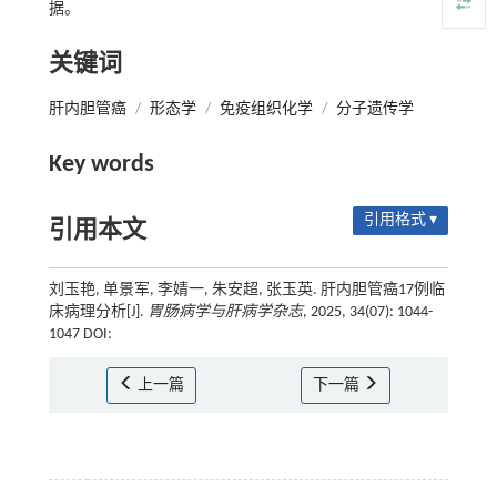
据。
关键词
肝内胆管癌
/
形态学
/
免疫组织化学
/
分子遗传学
Key words
引用格式 ▾
引用本文
刘玉艳, 单景军, 李婧一, 朱安超, 张玉英. 肝内胆管癌17例临
床病理分析[J].
胃肠病学与肝病学杂志
, 2025, 34(07): 1044-
1047 DOI:
上一篇
下一篇