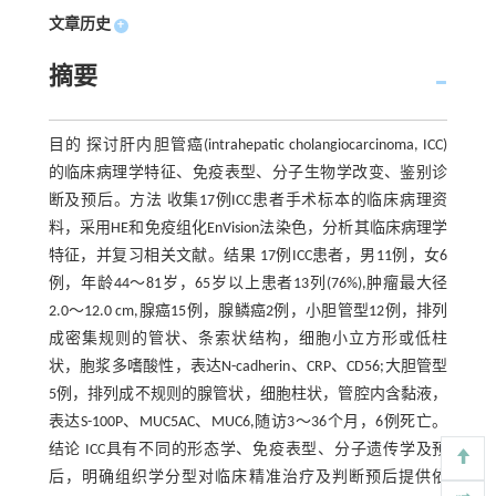
文章历史
+
摘要
目的 探讨肝内胆管癌(intrahepatic cholangiocarcinoma, ICC)
的临床病理学特征、免疫表型、分子生物学改变、鉴别诊
断及预后。方法 收集17例ICC患者手术标本的临床病理资
料，采用HE和免疫组化EnVision法染色，分析其临床病理学
特征，并复习相关文献。结果 17例ICC患者，男11例，女6
例，年龄44～81岁，65岁以上患者13列(76%),肿瘤最大径
2.0～12.0 cm,腺癌15例，腺鳞癌2例，小胆管型12例，排列
成密集规则的管状、条索状结构，细胞小立方形或低柱
状，胞浆多嗜酸性，表达N-cadherin、CRP、CD56;大胆管型
5例，排列成不规则的腺管状，细胞柱状，管腔内含黏液，
表达S-100P、MUC5AC、MUC6,随访3～36个月，6例死亡。
结论 ICC具有不同的形态学、免疫表型、分子遗传学及预
后，明确组织学分型对临床精准治疗及判断预后提供依