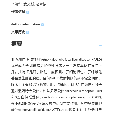
李妍华, 武文博, 赵翠娟
作者信息
+
Author information
+
文章历史
+
摘要
非酒精性脂肪性肝病(non-alcoholic fatty liver disease, NAFLD)
现已成为全球最常见的慢性肝病之一且发病率仍在逐年上
升。其特征是肝脏脂肪过度积累、肝细胞损伤、肝纤维化
甚至发生肝细胞癌。目前NAFLD发病机制仍尚不完全明确，
临床上无有效治疗药物。胆汁酸(bile acid, BA)作为信号分子
通过激活特点受体，如法尼醇受体(farnesoid X receptor, FXR)
和G蛋白偶联受体(takeda G protein-coupled receptor, GPCR),
在NAFLD的发病和疾病发展中起到重要作用。其中猪去氧胆
酸(hyodeoxycholic acid, HDCA)在NAFLD患者血清中降低且与