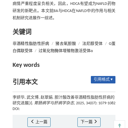
病情严重程度呈负相关，因此，HDCA有望成为NAFLD药物
研发的新靶点。本文就BA与HDCA在NAFLD中的作用与相关
机制研究进展作一综述。
关键词
非酒精性脂肪性肝病
/
猪去氧胆酸
/
法尼醇受体
/
G蛋
白偶联受体
/
过氧化物酶体增殖物激活受体α
Key words
引用格式 ▾
引用本文
李妍华, 武文博, 赵翠娟. 胆汁酸改善非酒精性脂肪性肝病的
研究进展[J].
胃肠病学与肝病学杂志
, 2025, 34(07): 1079-1082
DOI:
上一篇
下一篇