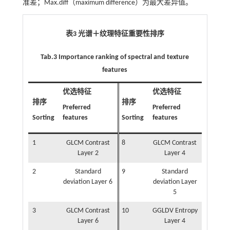
准差；Max.diff（maximum difference）为最大差异值。
表3 光谱＋纹理特征重要性排序
Tab.3 Importance ranking of spectral and texture
features
优选特征
优选特征
排序
排序
Preferred
Preferred
Sorting
features
Sorting
features
1
GLCM Contrast
8
GLCM Contrast
Layer 2
Layer 4
2
Standard
9
Standard
deviation Layer 6
deviation Layer
5
3
GLCM Contrast
10
GGLDV Entropy
Layer 6
Layer 4