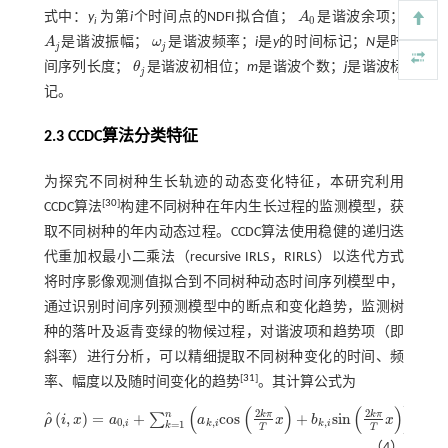
式中：
y
为第
i
个时间点的NDFI拟合值；
A
是谐波余项；
A
0
0
i
A
是谐波振幅；
ω
是谐波频率；
i
是
y
的时间标记；
N
是时
A
j
ω
j
j
j
间序列长度；
θ
是谐波初相位；
m
是谐波个数；
j
是谐波标
θ
j
j
记。
2.3 CCDC算法分类特征
为探究不同树种生长轨迹的动态变化特征，本研究利用
[
30
]
CCDC算法
构建不同树种在年内生长过程的监测模型，获
取不同树种的年内动态过程。CCDC算法使用稳健的递归迭
代重加权最小二乘法（recursive IRLS，RIRLS）以迭代方式
将时序影像观测值拟合到不同树种动态时间序列模型中，
通过识别时间序列预测模型中的断点和变化趋势，监测树
种的落叶及返青变绿的物候过程，对谐波项和趋势项（即
斜率）进行分析，可以精细提取不同树种变化的时间、频
[
31
]
率、幅度以及随时间变化的趋势
。其计算公式为
(
(
)
(
)
)
2
2
n
ˆ
k
π
k
π
(
,
)
=
+
c
o
s
+
s
i
n
+
∑
ρ
i
x
a
a
x
b
x
c
ρ
^
i
,
x
=
a
0
,
i
+
∑
k
=
1
n
a
k
,
i
c
o
s
2
k
π
T
x
+
b
k
,
i
s
i
n
2
k
π
T
x
+
c
1
,
i
x
0
,
,
,
1
,
i
k
i
k
i
=
1
k
T
T
（4）