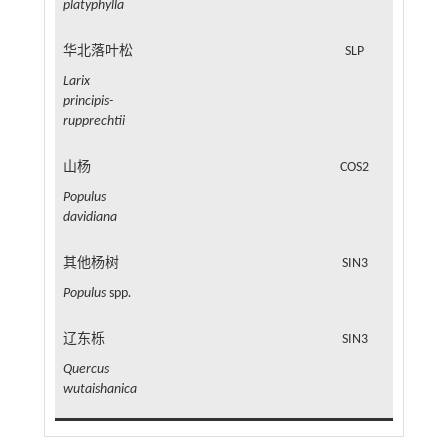
platyphylla
华北落叶松
SLP
Larix
principis-
rupprechtii
山杨
COS2
Populus
davidiana
其他杨树
SIN3
Populus
spp
.
辽东栎
SIN3
Quercus
wutaishanica