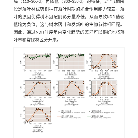
高（110~300 d）再降低（300~358 d）的特征，2个低值阶
段是落叶林优势树种在落叶时期的光合作用能力较差，落
叶的原因使得树木冠层阴影分量降低，从而导致NDFI值较
低均为负值，这与树木落叶和发新叶的生物节律相匹配。
因此，通过NDFI时序年内变化趋势的差异可以很好地将落
叶林和常绿林区分开来。