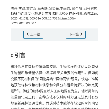
陈丹,李晶,霍江润,马天跃,闫星光,李雨霏. 融合哨兵2号时序
特征与连续变化检测分类算法的优势树种识别[J].
森林工程
,
2025, 41(03): 505-516 DOI:10.7525/j.issn.1006-
8023.2025.03.007
上一篇
下一篇
0 引言
树种信息在森林资源动态监测、生物多样性评估以及森林
[
1
]
生物量和碳储量估算中发挥着至关重要的作用
。但如何
克服不同树种间的“同物异谱”“异物同谱”现象，快速、准确
地获取森林优势树种信息和空间分布是亟待解决的热点问
[
2
-
3
]
题
。传统的树种调查以人工实地调查为主，辅以简单的
测量和记录工具，这种方法不仅耗时耗力且无法及时有效
地更新森林资源信息。而遥感技术能够在较短的时间内获