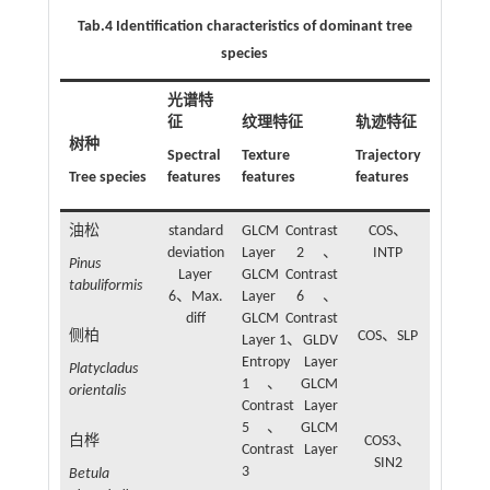
Tab.4 Identification characteristics of dominant tree
species
光谱特
征
纹理特征
轨迹特征
树种
Spectral
Texture
Trajectory
Tree species
features
features
features
油松
standard
GLCM Contrast
COS、
deviation
Layer 2、
INTP
Pinus
Layer
GLCM Contrast
tabuliformis
6、Max.
Layer 6、
diff
GLCM Contrast
侧柏
COS、SLP
Layer 1、GLDV
Entropy Layer
Platycladus
1、GLCM
orientalis
Contrast Layer
5、GLCM
白桦
COS3、
Contrast Layer
SIN2
3
Betula