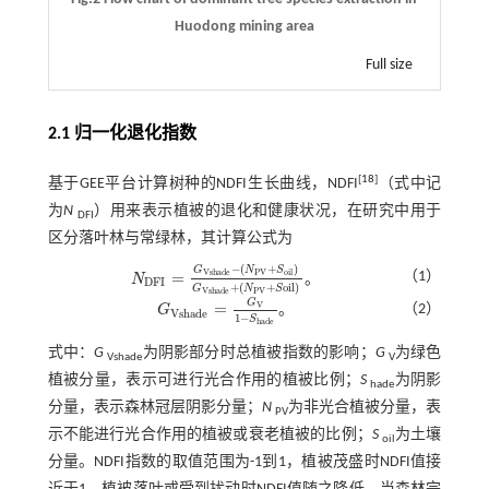
Huodong mining area
Full size
2.1 归一化退化指数
[
18
]
基于GEE平台计算树种的NDFI生长曲线，NDFI
（式中记
为
N
）用来表示植被的退化和健康状况，在研究中用于
DFI
区分落叶林与常绿林，其计算公式为
−
(
+
)
G
N
S
P
V
V
s
h
a
d
e
o
i
l
=
（1）
N
。
N
D
F
I
=
G
V
s
h
a
d
e
-
N
P
V
+
S
o
i
l
G
V
s
h
a
d
e
+
N
P
V
+
S
o
i
l
D
F
I
+
(
+
o
i
l
)
G
N
S
P
V
V
s
h
a
d
e
G
=
V
（2）
G
。
G
V
s
h
a
d
e
=
G
V
1
-
S
h
a
d
e
V
s
h
a
d
e
1
−
S
h
a
d
e
式中：
G
为阴影部分时总植被指数的影响；
G
为绿色
Vshade
V
植被分量，表示可进行光合作用的植被比例；
S
为阴影
hade
分量，表示森林冠层阴影分量；
N
为非光合植被分量，表
PV
示不能进行光合作用的植被或衰老植被的比例；
S
为土壤
oil
分量。NDFI指数的取值范围为-1到1，植被茂盛时NDFI值接