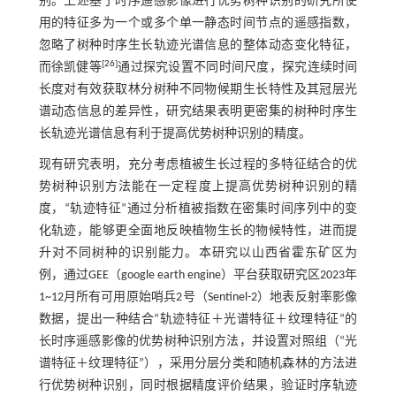
别。上述基于时序遥感影像进行优势树种识别的研究所使
用的特征多为一个或多个单一静态时间节点的遥感指数，
忽略了树种时序生长轨迹光谱信息的整体动态变化特征，
[
26
]
而徐凯健等
通过探究设置不同时间尺度，探究连续时间
长度对有效获取林分树种不同物候期生长特性及其冠层光
谱动态信息的差异性，研究结果表明更密集的树种时序生
长轨迹光谱信息有利于提高优势树种识别的精度。
现有研究表明，充分考虑植被生长过程的多特征结合的优
势树种识别方法能在一定程度上提高优势树种识别的精
度，“轨迹特征”通过分析植被指数在密集时间序列中的变
化轨迹，能够更全面地反映植物生长的物候特性，进而提
升对不同树种的识别能力。本研究以山西省霍东矿区为
例，通过GEE（google earth engine）平台获取研究区2023年
1~12月所有可用原始哨兵2号（Sentinel-2）地表反射率影像
数据，提出一种结合“轨迹特征＋光谱特征＋纹理特征”的
长时序遥感影像的优势树种识别方法，并设置对照组（“光
谱特征＋纹理特征”），采用分层分类和随机森林的方法进
行优势树种识别，同时根据精度评价结果，验证时序轨迹