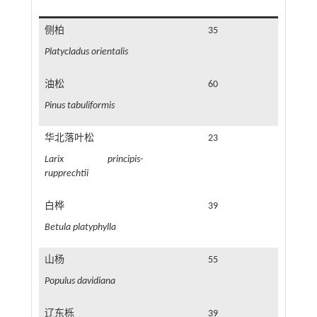
侧柏
35
Platycladus orientalis
油松
60
Pinus tabuliformis
华北落叶松
23
Larix principis-
rupprechtii
白桦
39
Betula platyphylla
山杨
55
Populus davidiana
辽东栎
39