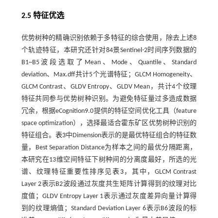
2.5 特征优选
优势树种的精确识别依赖于多特征的综合使用，除去上述8
个轨迹特征，本研究还针对84景Sentinel-2时间序列数据的
B1~B5波段选取了Mean、Mode、Quantile、Standard
deviation、Max.dff共计5个光谱特征；GLCM Homogeneity、
GLCM Contrast、GLDV Entropy、GLDV Mean，共计4个纹理
特征共同参与优势树种识别。为避免特征量过多造成数据
冗余，根据eCognition9.0提供的特征空间优化工具（feature
space optimization），选择最适合霍东矿区优势树种识别的
特征组合。
表3
中Dimension表示的是最优特征组合的特征数
量，Best Separation Distance为样本之间的最优分隔距离，
本研究在13维空间特征下树种间的分离度最好，所选的光
谱、纹理特征重要性排序见
表3
，其中，GLCM Contrast
Layer 2表示B2波段通过灰度共生矩阵计算得到的纹理对比
度值；GLDV Entropy Layer 1表示通过灰度差异向量计算得
到的纹理熵值；Standard Deviation Layer 6表示B6波段的标