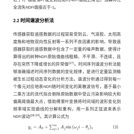
近于1，植被落叶或受到扰动时NDFI值随之降低，当森林完
全消失NDFI值接近于-1。
2.2 时间谐波分析法
传感器获取遥感数据的过程容易受到云、气溶胶、太阳高
度角和地物双向性反射等一系列不良因素的影响，导致遥
感器获取的遥感数据中包含了一定量的噪声数据，使得计
算得出的树种NDFI原始值曲线粗糙、不平滑、不连续，且
[
27
]
存在突然下降或增长的异常值
。时间序列谐波分析法能
够准确描述时间序列数据的变化规律，是进行定量监测植
被生长过程动态变化的分析方法。谐波分析通过得到每一
个像元对应地表NDFI随时间变化的离散波信号，基于最小
二乘方法的迭代拟合剔除原始数据中受云污染影响较大和
偏离阈值最大点，借助傅里叶变换将时间域的波形变化到
频率域实现曲线的分解和重构，用一系列正弦波来表示
[
28
-
29
]
NDFI波动
。其计算公式为
m
=
+
s
i
n
(
−
)
∑
y
A
A
ω
i
θ
。
（3）
y
i
=
A
0
+
∑
j
=
1
m
A
j
s
i
n
ω
j
i
-
θ
j
0
j
j
j
=
1
i
j