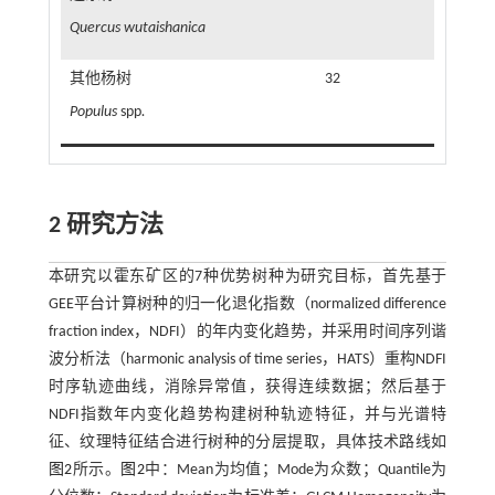
Quercus wutaishanica
其他杨树
32
Populus
spp
.
2 研究方法
本研究以霍东矿区的7种优势树种为研究目标，首先基于
GEE平台计算树种的归一化退化指数（normalized difference
fraction index，NDFI）的年内变化趋势，并采用时间序列谐
波分析法（harmonic analysis of time series，HATS）重构NDFI
时序轨迹曲线，消除异常值，获得连续数据；然后基于
NDFI指数年内变化趋势构建树种轨迹特征，并与光谱特
征、纹理特征结合进行树种的分层提取，具体技术路线如
图2
所示。
图2
中：Mean为均值；Mode为众数；Quantile为