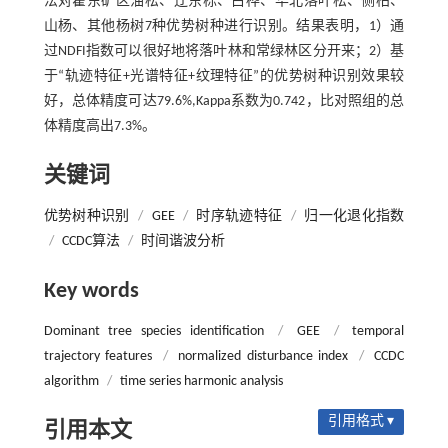
法对霍东矿区油松、辽东栎、白桦、华北落叶松、侧柏、
山杨、其他杨树7种优势树种进行识别。结果表明，1）通
过NDFI指数可以很好地将落叶林和常绿林区分开来；2）基
于“轨迹特征+光谱特征+纹理特征”的优势树种识别效果较
好，总体精度可达79.6%,Kappa系数为0.742，比对照组的总
体精度高出7.3%。
关键词
优势树种识别
/
GEE
/
时序轨迹特征
/
归一化退化指数
/
CCDC算法
/
时间谐波分析
Key words
Dominant tree species identification
/
GEE
/
temporal
trajectory features
/
normalized disturbance index
/
CCDC
algorithm
/
time series harmonic analysis
引用格式 ▾
引用本文