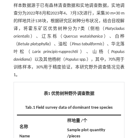
样本数据源于已有森林清查数据和实地调查数据，实地调
查分为2022年8月和2023年4、7月3次进行，采集30 m×30 m
的样地共计138块，根据研究区树种分布状况，结合目视解
译，将霍东矿区优势树种分为7类（侧柏（
Platycladus
orientalis
）、辽东栎（
Quercus wutaishanica
）、白桦
（
Betula platyphylla
）、油松（
Pinus tabuliformis
）、华北落
叶松（
Larix principis-rupprechtii
）、山杨（
Populus
davidiana
）以及其他杨树（
Populus
spp.），其中，70%用于
训练样本，30%用于精度验证，本研究野外调查情况见
表
1
。
表1 优势树种野外调查数据
Tab.1 Field survey data of dominant tree species
样地量 /个
名称
Sample plot quantity
Name
/pieces