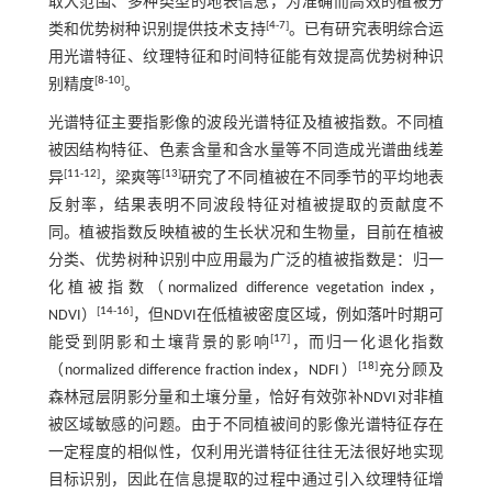
取大范围、多种类型的地表信息，为准确而高效的植被分
[
4
-
7
]
类和优势树种识别提供技术支持
。已有研究表明综合运
用光谱特征、纹理特征和时间特征能有效提高优势树种识
[
8
-
10
]
别精度
。
光谱特征主要指影像的波段光谱特征及植被指数。不同植
被因结构特征、色素含量和含水量等不同造成光谱曲线差
[
11
-
12
]
[
13
]
异
，梁爽等
研究了不同植被在不同季节的平均地表
反射率，结果表明不同波段特征对植被提取的贡献度不
同。植被指数反映植被的生长状况和生物量，目前在植被
分类、优势树种识别中应用最为广泛的植被指数是：归一
化植被指数（normalized difference vegetation index，
[
14
-
16
]
NDVI）
，但NDVI在低植被密度区域，例如落叶时期可
[
17
]
能受到阴影和土壤背景的影响
，而归一化退化指数
[
18
]
（normalized difference fraction index，NDFI）
充分顾及
森林冠层阴影分量和土壤分量，恰好有效弥补NDVI对非植
被区域敏感的问题。由于不同植被间的影像光谱特征存在
一定程度的相似性，仅利用光谱特征往往无法很好地实现
目标识别，因此在信息提取的过程中通过引入纹理特征增