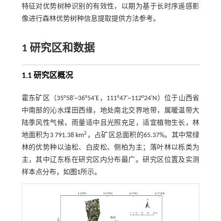
特征对优势树种识别的有效性，以期为基于长时序遥感影
像进行森林优势树种信息提取提供方法参考。
1 研究区和数据
1.1 研究区概况
霍东矿区（35°58'~36°54'E，111°47'~112°24'N）位于山西省
中南部的沁水煤田西缘，地处南北交界地带，属暖温带大
陆季风性气候，雨量适中且光照充足，适宜植物生长，林
2
地面积为3 791.38 km
，占矿区总面积的65.37%。其中常绿
林的优势种以油松、白皮松、侧柏为主；落叶林以栎类为
主，其中辽东栎在研究区内分布最广。研究区位置及实测
样本点分布，如
图1
所示。