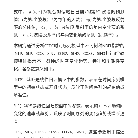
ˆ
(
,
)
式中，
ρ
i
x
为拟合的儒略日日期
x
的第
i
个波段的预测
ρ
^
i
,
x
值；
i
为第
i
个波段；
T
为每年的天数；
a
为第
i
个波段反射
a
0
,
i
0
,
i
率的总体值；
a
、
b
为波段
i
反射率的年内变化项的系
a
k
,
i
b
k
,
i
,
,
k
i
k
i
数；
c
为波段
i
反射率的年内变化项的系数（即斜率）。
c
1
,
i
1
,
i
本研究通过分析CCDC时间序列模型中不同树种NDFI指数的
INTP、SLP、COS、SIN、COS2、SIN2、COS3、SIN3共计8个轨
迹特征揭示不同树种的时序变化趋势、特征和周期性变
化，各参数意义如下。
INTP：截距是线性回归模型中的参数，表示在时间序列模
型中的初始状态或基准状态，反映了时间序列的起始值或
基准值。
SLP：斜率是线性回归模型中的参数，表示时间序列随时间
变化的速率或趋势，反映了时间序列的变化趋势或增长速
度。
COS、SIN、COS2、SIN2、COS3、SIN3：这些参数用于描述