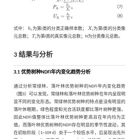
−
(
×
)
∑
N
T
X
i
i
=
1
i
h
=
i
（7）
P
。
P
A
=
h
i
X
i
A
X
i
h
=
i
（8）
U
。
U
A
=
h
i
T
i
A
T
i
式中：
h
为第
i
类的分类正确样本数；
X
为第
i
类的分类像
h
i
X
i
i
i
元总数；
T
为第
i
类的真实像元总数；
N
为分类像元总数。
T
i
i
3 结果与分析
3.1 优势树种NDFI年内变化趋势分析
通过分析常绿林、落叶林优势树种的NDFI年内变化趋势
（
图3
）可以发现，常绿林和落叶林优势树种在年内呈现明
显不同的变化形态。常绿林优势树种的特点是没有明显的
落叶休眠期，绿色程度和光合活跃度都比落叶树种更强，
因此NDFI值整体比落叶林优势树种更高且在年内均为正
值，而落叶林优势树种的NDFI存在明显的季节性波动，其
在初始阶段（1~109 d）处于一个较低水平，后呈现出先升