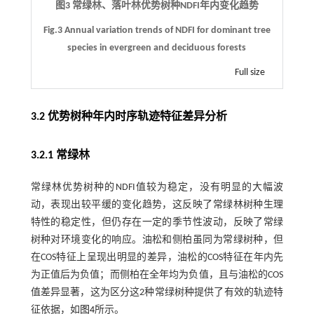
图3 常绿林、落叶林优势树种NDFI年内变化趋势
Fig.3 Annual variation trends of NDFI for dominant tree
species in evergreen and deciduous forests
Full size
3.2 优势树种年内时序轨迹特征差异分析
3.2.1 常绿林
常绿林优势树种的NDFI值较为稳定，没有明显的大幅波
动，表现出较平缓的变化趋势，这反映了常绿林树种生理
特性的稳定性，但仍存在一定的季节性波动，反映了常绿
树种对环境变化的响应。油松和侧柏虽同为常绿树种，但
在COS特征上呈现出明显的差异，油松的COS特征在年内先
为正值后为负值；而侧柏在全年均为负值，且与油松的COS
值差异显著，这为区分这2种常绿树种提供了有效的轨迹特
征依据，如
图4
所示。