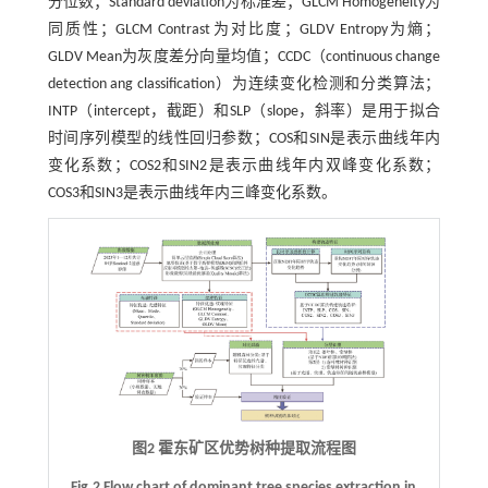
分位数；Standard deviation为标准差；GLCM Homogeneity为
同质性；GLCM Contrast为对比度；GLDV Entropy为熵；
GLDV Mean为灰度差分向量均值；CCDC（continuous change
detection ang classification）为连续变化检测和分类算法；
INTP（intercept，截距）和SLP（slope，斜率）是用于拟合
时间序列模型的线性回归参数；COS和SIN是表示曲线年内
变化系数；COS2和SIN2是表示曲线年内双峰变化系数；
COS3和SIN3是表示曲线年内三峰变化系数。
图2 霍东矿区优势树种提取流程图
Fig.2 Flow chart of dominant tree species extraction in