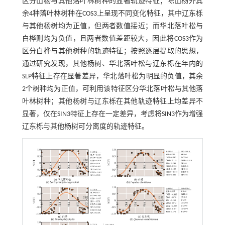
区分山杨与其他落叶林树种的显著轨迹特征；除山杨外其
余4种落叶林树种在COS3上呈现不同变化特征，其中辽东栎
与其他杨树均为正值，但两者数值接近；而华北落叶松与
白桦则均为负值，且两者数值差距较大，因此将COS3作为
区分白桦与其他树种的轨迹特征；按照逐层提取的思想，
通过研究发现，其他杨树、华北落叶松与辽东栎在年内的
SLP特征上存在显著差异，华北落叶松为明显的负值，其余
2个树种均为正值，可利用该特征区分华北落叶松与其他落
叶林树种；其他杨树与辽东栎在其他轨迹特征上均差异不
显著，仅在SIN3特征上存在一定差异，考虑将SIN3作为增强
辽东栎与其他杨树可分离度的轨迹特征。