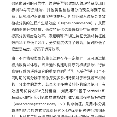
[
19
]
强影像识别的可靠性。帅爽等
通过加入纹理特征发现目
标树种与背景地物、其他类型植被混分的现象得到了缓
解，优势树种识别精度得到提升。但特征输入过多会导致
植被分类的过程产生斯效应（Hughes phenomenon），从而
影响图像分类精度，通过特征优选降低特征空间维数可以
[
20
]
提高分类精度及效率。廖超明等
通过特征优选将特征维
数由33个降低至23个，分类精度达到了最高，同时降低了
模型复杂度，提高了运算效率。
由于不同植被类型的生长过程存在一定差异，且可通过植
被指数得以体现，因此通过构建时间序列植被指数进行信
[
21
-
23
]
[
24
]
息提取成为遥感研究的重要方向
。Pu等
基于5个不
同时期的高分辨率图像探究多季相特征对于增强城市树种
的可分离性的潜力，结果表明多季节特征的综合使用可有
[
25
]
效提高优势树种识别精度；刘灵等
基于Sentinel-1和
Sentinel-2时间序列影像构建植被的NDVI和增强型植被指数
（enhanced vegetation index，EVI）时序特征，采用2种分类
算法相结合的方式实现对研究区4种优势树种进行精细识