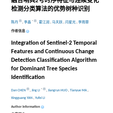
融合哨兵2号时序特征与连续变化
检测分类算法的优势树种识别
*
陈丹
,
李晶
,
霍江润
,
马天跃
,
闫星光
,
李雨霏
作者信息
+
Integration of Sentinel-2 Temporal
Features and Continuous Change
Detection Classification Algorithm
for Dominant Tree Species
Identification
*
Dan CHEN
,
Jing LI
,
Jiangrun HUO
,
Tianyue MA
,
Xingguang YAN
,
Yufei LI
Author information
+