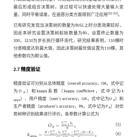
最后形成组合决策树，该过程可以快速处理大量输入变
[
32
-
33
]
量，同时平衡误差，在遥感分类方面得到广泛应用
。
已有研究发现当决策树的数量为80以上时分类效果较好，
因此本研究设置决策树起始数量为80，设置终止数量为
200，以10为步长执行循环迭代，研究结果表明，110棵时
分类精度达到最大值，因此决策树最优值设置为110棵，其
他参数均为默认值。
2.7 精度验证
精度验证可分别从总体精度（overall accuracy，OA，式中记
为
O
）和kappa系数（kappa coefficient，式中记为
k
A
）、用户精度（user′s accuracy，UA，式中记为
U
）和
appa
A
生产者精度（producer′s accuracy，PA，式中记为
P
）对优
A
势树种识别结果进行评价。各参数计算公式为
n
∑
h
（5）
i
=
=
1
i
O
。
O
A
=
∑
i
=
1
n
h
i
N
A
N
n
n
n
×
−
(
×
)
∑
∑
∑
N
h
T
X
（6）
i
i
i
=
=
1
=
1
=
1
i
i
i
k
。
k
a
p
p
a
=
N
×
∑
i
=
1
n
h
i
∑
i
=
1
n
-
∑
i
=
1
n
T
i
×
X
i
N
2
-
∑
i
=
1
n
T
i
×
X
i
a
p
p
a
2
n