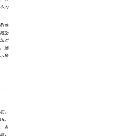
本为
耐性
施肥
加对
响。通
示植
月底，
 h。
中，盆
研磨，