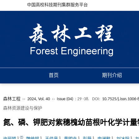
中国高校科技期刊集群服务平台
首页
期刊介绍
森林工程
››
2024, Vol. 40
››
Issue (04)
: 29 -38.
DOI:
10.7525/j.issn.1006
森林资源建设与保护
氮、磷、钾肥对紫穗槐幼苗根叶化学计量
1
1
1
1
1
1
1