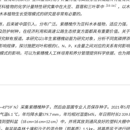
［
15
-
16
］
豆科植物的化学计量特性研究集中在大豆、苜蓿和三叶草中
，以木
木本植物生长受限模式的研究是非常有必要的。
美洲，后来被中国引入，分布广泛。紫穗槐作为豆科木本植物，适应力强，
及防护树种，在经济利用和高速公路生态修复方面都具有重要价值。关于
研究鲜有报道。本研究以1年生紫穗槐幼苗为研究对象，分析不同氮磷钾添
影响规律，探讨施肥对叶和根的C、N、P、K含量之间对应的关系有何影
模式的影响，可以为紫穗槐人工林培育和养分管理提供科学依据，也为揭
3°24′~45°59′ N）采集紫穗槐种子，然后由苗圃专业人员保存种子。2021年5
℃，年均降水量579.7 mm，年均相对湿度64%，年日照时长2 339.8
塑料盆（18 cm×16 cm×12 cm）中，并将其放到通风良好的塑料大棚
每盆装森林土壤和沙子的混合物（即基质）1.5 kg。将基质风干进行