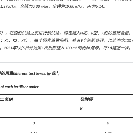
kg，全磷为0.88 g/kg，全钾为19.88 g/kg，pH为6.14。
钾），在施肥试验之前进行预试验，确定施入N肥、P肥、K肥的基础含量
3；K1、K2、K3），每个因素单独施肥，共有9个施肥处理，以纯净水100 
021年8月5日开始第1次根部施入 100 mL的肥料溶液，每7 d施肥一次
-1
ferent test levels (g·株
)
of each fertilizer under
二氢钠
硫酸钾
K
0
0