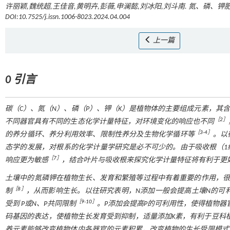
许丽颖,魏统超,王佳音,黄明卉,彭薇,申澜懿,刘冰阳,刘斗南. 氮、磷、钾
DOI:10.7525/j.issn.1006-8023.2024.04.004
上一篇
0 引言
碳（C）、氮（N）、磷（P）、钾（K）是植物体的主要组成元素，其
［
2
］
不同器官具有不同的生态化学计量特征，对环境变化的响应也不同
［
3
-
4
］
的养分循环、养分利用效率、限制性养分及生物化学循环等
。以
态学的发展，对根系的化学计量学研究是必不可少的。由于吸收根（1
［
7
］
响应更为敏感
，结合叶片与吸收根来探究化学计量特征将有利于更
土壤中的氮磷钾在植物生长、发育和繁殖等过程中有着重要的作用，很多
［
8
］
制
，从而影响生长。以往研究表明，N添加一般会提高土壤N的可利用
［
9
-
10
］
受到 P或N、P共同限制
。P添加会提高P的可利用性，使得植物器官
码基因的表达，使植物生长发育受到抑制，适量添加K素，有利于豆科
养元素能够改变植物体内各器官的元素积累，改变植物的生长受限模式