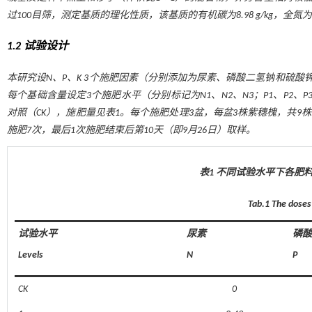
过100目筛，测定基质的理化性质，该基质的有机碳为8.98 g/kg，全氮为1.39 g/
1.2 试验设计
本研究设N、P、K 3个施肥因素（分别添加为尿素、磷酸二氢钠和硫酸
每个基础含量设定3个施肥水平（分别标记为N1、N2、N3；P1、P2、P
对照（CK），施肥量见
表1
。每个施肥处理3盆，每盆3株紫穗槐，共9株。2
施肥7次，最后1次施肥结束后第10天（即9月26日）取样。
表1 不同试验水平下各肥料的用量dif
Tab.1 The doses 
试验水平
尿素
磷酸
Levels
N
P
CK
0