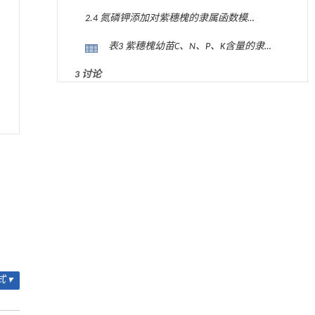
与生态化学计量特征的相关性分析
2.4 氮磷钾添加对紫穗槐的隶属函数模
糊评价
表3 紫穗槐幼苗C、N、P、K含量的隶属
函数值
3 讨论
降温路面涂层混合反射行为及其对道路光环境
4 结论
[1]
安全的影响研究
参考文献
Engineering
. 2026, Vol.58(3): 1-303
https://doi.org/10.1016/j.eng.2025.06.014
基金资助
用于宽浓度范围高效捕集CO₂及低能耗再生的新
[2]
型酮基IPDA相变吸收剂
Engineering
. 2026, Vol.58(3): 1-303
https://doi.org/10.1016/j.eng.2025.05.008
基于均相催化剂的两段式水热液化实现丙烯腈-
[3]
丁二烯-苯乙烯共聚物的分步脱氮与液化
Engineering
. 2026, Vol.58(3): 1-303
 ▾
https://doi.org/10.1016/j.eng.2025.12.037