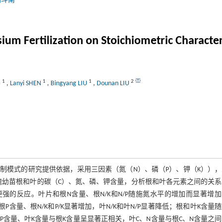
刘斗南
m Fertilization on Stoichiometric Characteri
1
1
1
2
G
,
Lanyi SHEN
,
Bingyang LIU
,
Dounan LIU
制模式的研究提供依据，采用三因素（氮（N）、磷（P）、钾（K）），
测定紫穗槐幼苗根和叶的碳（C）、氮、磷、钾含量，分析根和叶各元素之间的关
强的反应。叶片和根N含量、根N/K和N/P随施氮水平的增加而显著增
根P含量、根N/K和P/K显著增加，叶N/K和叶N/P显著降低；根和叶K含量
量与根P含量、叶K含量与根K含量呈显著正相关，叶C、N含量与根C、N含量之