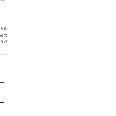
，并对
mL为
，共计