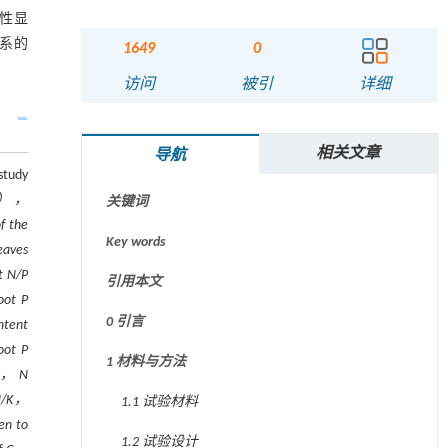
关性显
根系的
1649
0
摘要
访问
被引
详细
Abstract
相关文章
导航
Graphical abstract
study
（P），
关键词
 the
Key words
eaves
t N/P
引用本文
oot P
0 引言
ntent
oot P
1 材料与方法
 C， N
 N/K，
1.1 试验材料
en to
1.2 试验设计