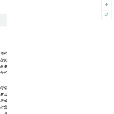
内置陶瓷驱动单元的厘米级可重构压电机器人
[4]
Engineering
. 2026, Vol.58(3): 1-303
https://doi.org/10.1016/j.eng.2025.06.043
用于背面供电网络的纯钌n-TSV加工与极致全干
[5]
法SOI晶圆减薄技术
Engineering
. 2026, Vol.58(3): 1-303
https://doi.org/10.1016/j.eng.2025.10.026
物的
断植物
系生
分的
。
共同限
物生长
白质编
加营
，具