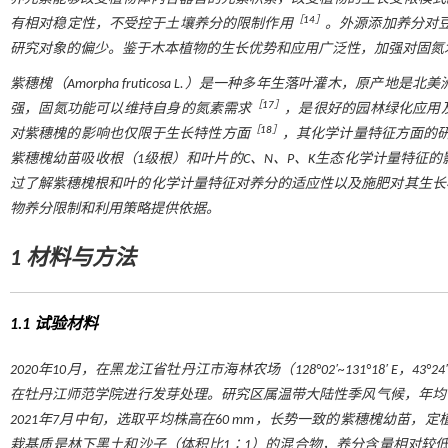
［
14
］
有相对稳定性，不受控于土壤养分的限制作用
。外源添加养分对
研究对象的偏少。鉴于木本植物的生长优势和应用广泛性，加强对固氮
紫穗槐（
Amorpha fruticosa
L.）是一种多年生落叶灌木，原产地是北
［
17
］
强，固氮功能可以维持自身的氮素需求
，是很好的园林绿化应用
［
18
］
对紫穗槐的影响也仅限于生长特性方面
，其化学计量特征方面的
紫穗槐幼苗吸收根（1级根）和叶片的C、N、P、K生态化学计量特征的
过了解紫穗槐根和叶的化学计量特征对养分的适应性以及施肥对其生长
物养分限制和利用策略提供依据。
1 材料与方法
1.1 试验材料
2020年10月，在黑龙江省牡丹江市海林农场（128°02′~131°18′ E，4
在牡丹江师范学院进行发芽处理。研究区属温带大陆性季风气候，年均气温6.1 
2021年7月中旬，选取平均株高在60 mm，长势一致的紫穗槐幼苗，定植到
栽基质是林下黑土和沙子（体积比1∶1）的混合物，养分含量相对较低。