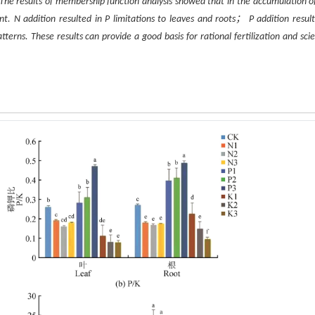
. The results of membership function analysis showed that in the accumulation 
 N addition resulted in P limitations to leaves and roots； P addition resul
erns. These results can provide a good basis for rational fertilization and scien