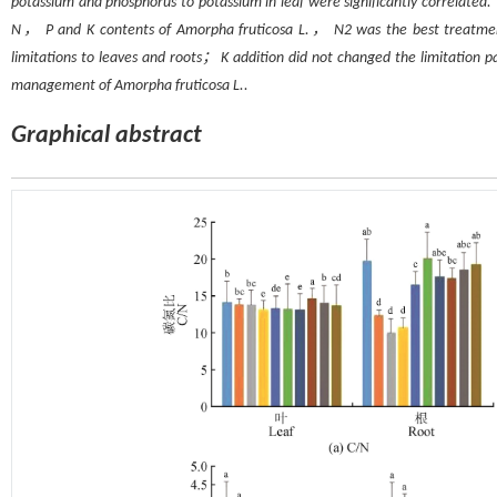
potassium and phosphorus to potassium in leaf were significantly correlated
N， P and K contents of
Amorpha fruticosa
L.， N2 was the best treatment.
limitations to leaves and roots； K addition did not changed the limitation patt
management of
Amorpha fruticosa
L.
.
Graphical abstract