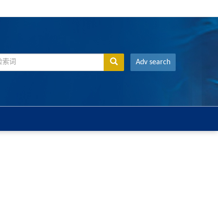
Adv search