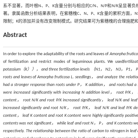
系不显著，而叶根N、P、K含量分别与相应的C/N、N/P和N/K呈显著负
著。隶属函数分析结果表明，在紫穗槐C、N、P、K含量的累积方面，N
限制；K的添加并没有改变限制模式。研究结果可为紫穗槐的合理施肥
Abstract
In order to explore the adaptability of the roots and leaves of
Amorpha frutico
of fertilization and restrict modes of leguminous plants. We used
fertil
potassium（K））， and three fertilization levels （N1， N2， N3， P1， 
roots and leaves of
Amorpha fruticosa
L. seedlings， and analyze the relatio
had a stronger response than roots under P， K addition， and roots had a 
were increased significantly with increasing N addition level， root P/K，
content， root N/K and root P/K increased significantly， leaf N/K and leaf 
increased significantly and root N/K， root P/K， leaf N/K and leaf P/K dec
content， leaf K content and root K content were highly significantly posit
contents was not significant， while leaf and root N， P， and K contents we
respectively. The relationship between the ratio of carbon to nitrogen in lea