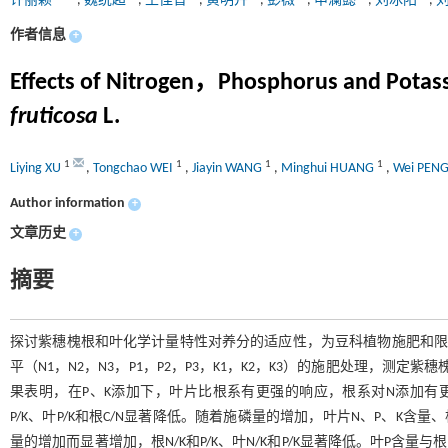
许丽颖
,
魏统超
,
王佳音
,
黄明卉
,
彭薇
,
申澜懿
,
刘冰阳
,
作者信息
+
Effects of Nitrogen，Phosphorus and Potassiu
fruticosa
L.
1
1
1
1
Liying XU
,
Tongchao WEI
,
Jiayin WANG
,
Minghui HUANG
,
Wei PEN
Author information
+
文章历史
+
摘要
探讨紫穗槐根和叶化学计量特性对养分的适应性，为豆科植物施肥和限
平（N1，N2，N3，P1，P2，P3，K1，K2，K3）的施肥处理，
果表明，在P、K添加下，叶片比根系有更强的响应，根系对N添加有更
P/K、叶P/K和根C/N显著降低。随着施磷量的增加，叶片N、P、K含量、
量的增加而显著增加，根N/K和P/K、叶N/K和P/K显著降低。叶P含