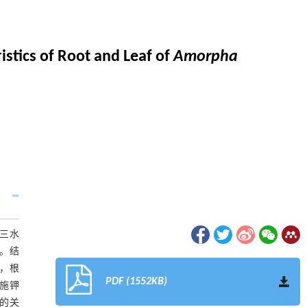
stics of Root and Leaf of
Amorpha
三水
系。结
加，根
PDF (1552KB)
随施钾
间的关