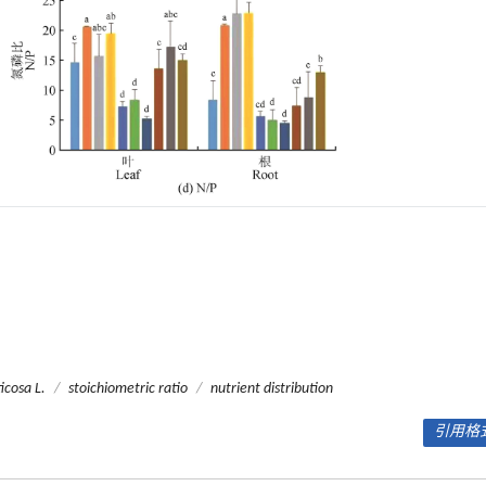
icosa
L.
/
stoichiometric ratio
/
nutrient distribution
引用格式