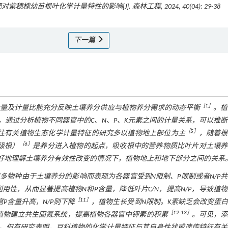
肥对紫穗槐幼苗根叶化学计量特性的影响[J].
森林工程
, 2024, 40(04): 29-38
下一篇
［
1
］
含量及计量比能充分反映土壤养分供应与植物养分需求的动态平衡
。植
，通过分析植物不同器官中的C、N、P、K元素之间的计量关系，可以推
［
5
］
往有关植物生态化学计量特征的研究多以植物地上部位为主
，随着根
［
6
］
级根）
是养分进入植物的起点，吸收根中的营养物质比叶片对土壤养
好地理解土壤养分有效性改变的情况下，植物地上和地下部分之间的关系
物种由于土壤养分的影响而表现为各器官受到N限制、P限制或者N/P
性，从而显著提高植物N和P含量，降低叶片C/N，提高N/P，导致植
［
11
］
P含量升高，N/P则下降
，植物生长受到N限制。K素缺乏会改变蛋
［
12
-
13
］
植物建立共生固氮系统，提高植物各器官中钾素的积累
。可见，添
。但有研究表明，豆科植物的化学计量特征与其自身性状或遗传特征有关