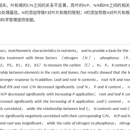
相关。叶和根的C/N之间的关系不显著，而叶的N/P、N/K和P/K之间的相
2处理最佳。N的添加导致P对叶片和根的限制；P的添加导致N对叶片和
和科学管理提供依据。
sa
L. stoichiometric characteristics to nutrients， and to provide a basis for the 
ization treatment with three factors （nitrogen （N）， phosphorus 
P2， P3， K1， K2， K3） to measure the carbon （C）， N， P， K content of
nship between elements in the roots and leaves. Our results showed that the l
stronger response to N addition. Leaf and root N contents， root N/K and roo
 leaf P/K and root C/N decreased significantly. Leaf N， P and K content， r
N/P decreased significantly with increasing P application； root and leaf K co
reased significantly with the increasing of K application. Leaf C content， r
ively correlated， while the relationship between leaf C， N contents and root
re significantly negatively correlated with their corresponding C/N， N/P and
f and root was insignificant， while the ratio of nitrogen to phosphorus， nitrog