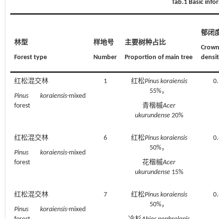
Tab.1 Basic info
郁闭
林型
样地号
主要树种占比
Crow
Forest type
Number
Proportion of main tree
densi
红松混交林
1
红松
Pinus koraiensis
0.
55%，
Pinus koraiensis
-mixed
forest
青楷槭
Acer
ukurundense
20%
红松混交林
6
红松
Pinus koraiensis
0.
50%，
Pinus koraiensis
-mixed
forest
花楷槭
Acer
ukurundense
15%
红松混交林
7
红松
Pinus koraiensis
0.
50%，
Pinus koraiensis
-mixed