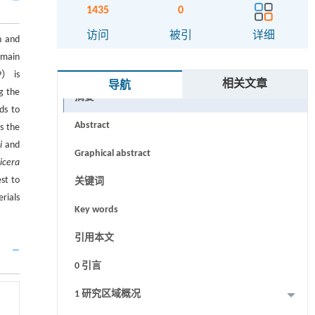
1435
0
访问
被引
详细
n and
 main
P） is
相关文章
导航
g the
摘要
ds to
Abstract
s the
i
and
Graphical abstract
icera
st to
关键词
rials
Key words
引用本文
0 引言
1 研究区域概况