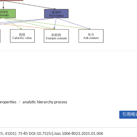
properties
/
analytic hierarchy process
引用格式
25, 41(01): 75-85 DOI:10.7525/j.issn.1006-8023.2025.01.006