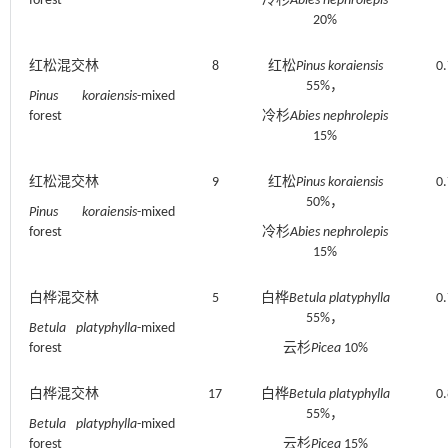
forest
冷杉
Abies nephrolepis
20%
红松混交林
8
红松
Pinus koraiensis
0.
55%，
Pinus koraiensis
-mixed
forest
冷杉
Abies nephrolepis
15%
红松混交林
9
红松
Pinus koraiensis
0.
50%，
Pinus koraiensis
-mixed
forest
冷杉
Abies nephrolepis
15%
白桦混交林
5
白桦
Betula platyphylla
0.
55%，
Betula platyphylla
-mixed
forest
云杉
Picea
10%
白桦混交林
17
白桦
Betula platyphylla
0.
55%，
Betula platyphylla
-mixed
forest
云杉
Picea
15%