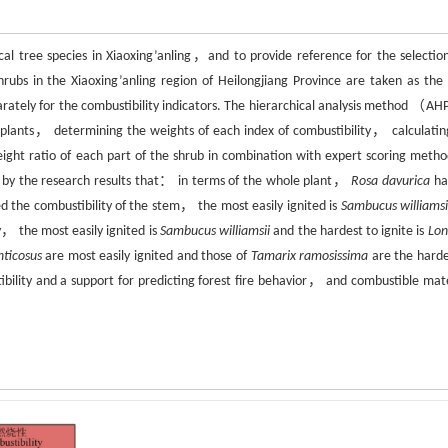
cal tree species in Xiaoxing’anling，and to provide reference for the selectio
shrubs in the Xiaoxing’anling region of Heilongjiang Province are taken as the
tely for the combustibility indicators. The hierarchical analysis method （AH
ub plants， determining the weights of each index of combustibility， calculatin
eight ratio of each part of the shrub in combination with expert scoring metho
led by the research results that： in terms of the whole plant，
Rosa davurica
ha
the combustibility of the stem， the most easily ignited is
Sambucus williamsi
， the most easily ignited is
Sambucus williamsii
and the hardest to ignite is
Lon
ticosus
are most easily ignited and those of
Tamarix ramosissima
are the harde
tibility and a support for predicting forest fire behavior， and combustible mate