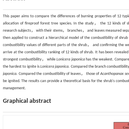
This paper aims to compare the differences of burning properties of 12 typi
allocation of fireproof forest tree species. In the study， the 12 kinds of 
research subjects， with their stems， branches， and leaves measured separa
then applied to construct a hierarchical model of the combustibility of shr
combustibility values of different parts of the shrub， and confirming the w
arrive at the combustibility ranking of 12 kinds of shrub. It has been revea
strongest combustibility， while
Lonicera japonica
has the weakest. Compared 
the hardest to ignite is
Lonicera japonica.
Compared the branch combustibility
japonica.
Compared the combustibility of leaves， those of
Acanthopanax sen
be ignited. The results can provide a theoretical basis for the shrub′s combus
management.
Graphical abstract