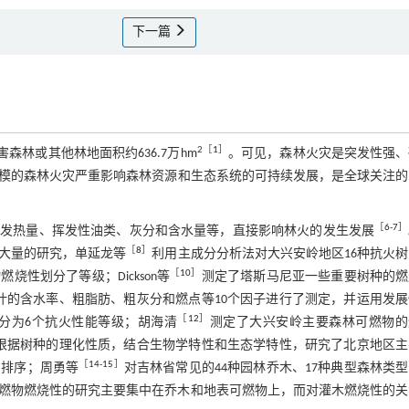
下一篇
2［
1
］
森林或其他林地面积约636.7万hm
。可见，森林火灾是突发性强、
模的森林火灾严重影响森林资源和生态系统的可持续发展，是全球关注的
［
6
-
7
］
、发热量、挥发性油类、灰分和含水量等，直接影响林火的发生发展
［
8
］
大量的研究，单延龙等
利用主成分分析法对大兴安岭地区16种抗火
［
10
］
性划分了等级；Dickson等
测定了塔斯马尼亚一些重要树种的燃
鲜叶的含水率、粗脂肪、粗灰分和燃点等10个因子进行了测定，并运用发
［
12
］
法将37个树种划分为6个抗火性能等级；胡海清
测定了大兴安岭主要森林可燃物的
根据树种的理化性质，结合生物学特性和生态学特性，研究了北京地区主
［
14
-
15
］
了排序；周勇等
对吉林省常见的44种园林乔木、17种典型森林类
燃物燃烧性的研究主要集中在乔木和地表可燃物上，而对灌木燃烧性的关