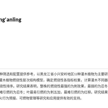
ng′anling
种筛选和配置提供参考，以黑龙江省小兴安岭地区12种灌木植物为主要
建灌木植物燃烧性层次结构模型，确定燃烧性各指标权重，计算灌木不同器
燃烧性排序。研究结果表明，整株的燃烧性最强的为刺玫果，最弱的为忍冬
难引燃的为忍冬；叶最易引燃的为刺五加，最难引燃的为红柳。研究结果
火行为预报、可燃物管理等研究和应用提供有效的支持。