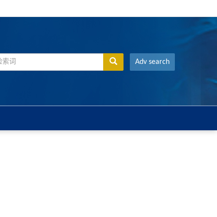
Adv search