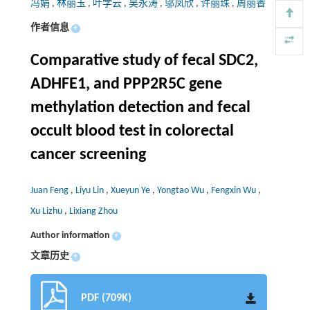
冯娟
,
林丽玉
,
叶学云
,
吴永涛
,
邬凤欣
,
许丽珠
,
周丽香
作者信息
+
Comparative study of fecal SDC2,
ADHFE1, and PPP2R5C gene
methylation detection and fecal
occult blood test in colorectal
cancer screening
Juan Feng
,
Liyu Lin
,
Xueyun Ye
,
Yongtao Wu
,
Fengxin Wu
,
Xu Lizhu
,
Lixiang Zhou
Author information
+
文章历史
+
PDF (709K)