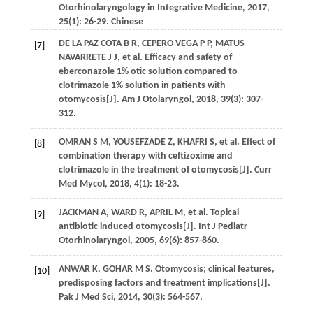
Otorhinolaryngology in Integrative Medicine
,
2017
,
25
(1): 26-29. Chinese
DE LA PAZ COTA B R,
CEPERO VEGA
P P
,
MATUS
[7]
NAVARRETE
J J
, et al. Efficacy and safety of
eberconazole 1% otic solution compared to
clotrimazole 1% solution in patients with
otomycosis[J].
Am J Otolaryngol
,
2018
,
39
(3): 307-
312.
OMRAN
S M
,
YOUSEFZADE
Z
,
KHAFRI
S
, et al. Effect of
[8]
combination therapy with ceftizoxime and
clotrimazole in the treatment of otomycosis[J].
Curr
Med Mycol
,
2018
,
4
(1): 18-23.
JACKMAN
A
,
WARD
R
,
APRIL
M
, et al. Topical
[9]
antibiotic induced otomycosis[J].
Int J Pediatr
Otorhinolaryngol
,
2005
,
69
(6): 857-860.
ANWAR
K
,
GOHAR
M S
. Otomycosis; clinical features,
[10]
predisposing factors and treatment implications[J].
Pak J Med Sci
,
2014
,
30
(3): 564-567.