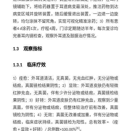
镜辅助下，将给药器置于耳道病变最深处，推注药物到达
病变区域并旋转装置，随后缓慢退出装置，一边退一边旋
转，均匀涂抹不留死角，实现可视化精准涂药；3）所有患
者4 d涂药1次，疗程4周，门诊定期随访半年，每次复诊均
完善耳内镜检查，观察外耳道及鼓膜治疗情况。
1.3 观察指标
1.3.1 临床疗效
1）痊愈：外耳道清洁，无真菌，无充血红肿，无分泌物或
结痂，真菌镜检结果阴性；2）显效：外耳道皮肤仍有轻微
红肿充血，无真菌，伴有少许分泌物或结痂，真菌镜检结
果阴性；3）好转：外耳道皮肤仍有红肿充血，观察到少量
真菌，伴有分泌物或结痂，但整体较治疗前有改善，真菌
镜检为阴性；4）无效：真菌无改善或加重，伴有分泌物或
结痂，临床症状持续，真菌镜检为阳性。总有效率 = （痊
[
6
]
愈 + 显效 + 好转）/ 总例数×100.00%
。