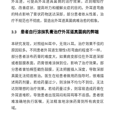
外耳道，可提高外耳道真菌病的治疗效果，达到缩短疗
程、改善症状、提高听力和缓解炎症的目的。外耳道弯曲
的特点影响了膏状药物送达深部，部分患者依从性差，治
疗不规范也不彻底，营造出外耳道真菌病难治愈的假象。
3.3 患者自行涂抹乳膏治疗外耳道真菌病的弊端
本研究发现，对照组80耳中，无效21耳。治疗效果不佳的
原因较多。不同患者外耳道生理性S形弯曲的程度不一样，
部分患者涂布药膏的难度大，如果病变部位在外耳道深部
或者鼓膜表面，药膏很难涂抹到位，影响了治疗效果。部
分患者害怕棉签戳伤鼓膜，无法把握插入深度，导致深部
真菌无法彻底根治。医生在给患者做用药指导时，很难描
述用药剂量，若给药量过少，则涂抹不均匀不到位，无法
达到理想的治疗效果。若给药量过多，则容易造成药膏在
外耳道堆积，导致患者出现耳闷和耳鸣等不适感。患者很
难准确地执行医嘱，无法精准地涂抹药膏到所有病变区
域。