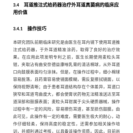
3.4 耳道推注式给药器治疗外耳道真菌病的临床应
用价值
3.4.1 操作技巧
本研究团队前期临床研究是由医生在耳内镜下使用耳道推
注式给药器，于外耳道精准涂药，取得了良好的治疗效
果。在应用此项发明专利之前，医生长期使用麦粒头耳
钳，夹取沾有曲安奈德益康唑乳膏的清洁棉球，从外耳道
口向鼓膜表面均匀涂抹。但是，在操作过程中，细小棉球
容易脱落，且药膏容易使镜面模糊，需反复擦拭镜面，以
保持视野清晰；由于患者耳道结构存在个体差异，耳道口
狭窄和耳道弯曲度大，都会使膏状药物无法精准送达至耳
道深部和鼓膜表面；麦粒头耳钳属于尖头硬质器械，操作
过程中有一定的风险，容易擦伤耳道，甚至损伤鼓膜。由
此可见，此操作有一定的难度，需要医生极大的耐心，动
作仔细轻柔，保持高度的稳定性，还需参加相关操作培
训，并顺利通过考核，以具备该操作资质。因此，目前尚