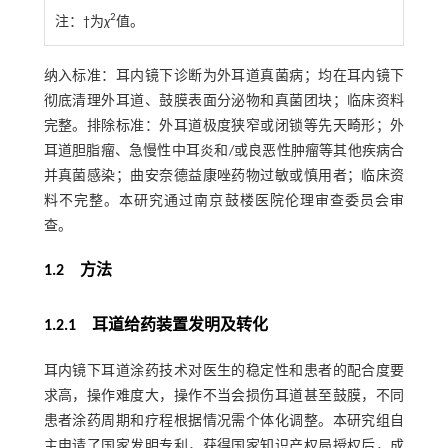
2
注：
†为
χ
值。
纳入标准：耳内镜下诊断为外耳道真菌病；均在耳内镜下
彻底清理外耳道、鼓膜表面分泌物和真菌团块；临床资料
完整。排除标准：外耳道极度狭窄或闭锁等先天畸形；外
耳道胆脂瘤、急慢性中耳炎和/或良恶性肿瘤等其他疾病合
并真菌感染；曲安奈德益康唑药物过敏或慎用者；临床资
料不完整。本研究通过南京鼓楼医院伦理审查委员会审
查。
1.2 方法
1.2.1 耳道给药装置发明及转化
耳内镜下耳道涂药技术对医生的稳定性和患者的配合度要
求高，操作难度大，操作不当会损伤耳道甚至鼓膜，不同
患者涂药周期和疗程根据情况需个体化调整。本研究组自
主申请了国家发明专利，获得国家知识产权局授权后，成