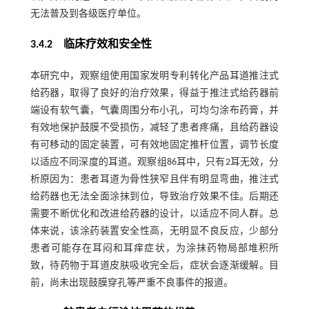
无法普及到各级医疗单位。
3.4.2 临床疗效和安全性
本研究中，观察组使用国家发明专利转化产品耳道推注式
给药器，取得了良好的治疗效果，得益于推注式给药器前
端设有软气囊，气囊周围分布小孔，可均匀涂布药膏，并
有效地保护鼓膜不受损伤，减轻了患者疼痛，且给药器设
有可移动的固定装置，可有效地固定推杆位置，调节长度
以适应不同深度的耳道。观察组86耳中，只有2耳无效，分
析原因为：患者耳道为骨性狭窄且伴有明显弯曲，推注式
给药器也无法全面涂抹到位，导致治疗效果不佳。后期还
需要不断优化和改进给药器的设计，以适应不同人群。总
体来说，该涂药装置安全性高，无明显不良反应，少部分
患者可能存在耳闷和耳痒症状，为涂抹药物局部堆积所
致，待药物于耳道皮肤吸收完全后，症状会逐渐缓解。目
前，尚未出现鼓膜穿孔等严重不良事件的报道。