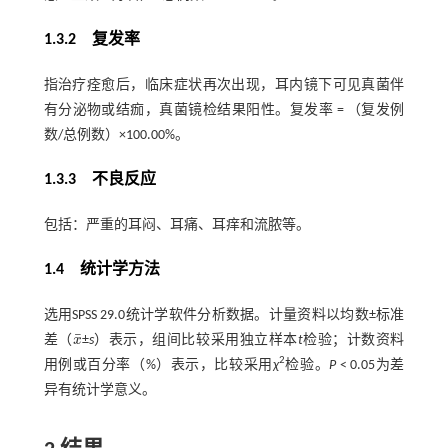
1.3.2 复发率
指治疗痊愈后，临床症状再次出现，耳内镜下可见真菌伴
有分泌物或结痂，真菌镜检结果阳性。复发率 = （复发例
数/总例数）×100.00%。
1.3.3 不良反应
包括：严重的耳闷、耳痛、耳痒和流脓等。
1.4 统计学方法
选用SPSS 29.0统计学软件分析数据。计量资料以均数±标准
¯
差（
x
±
s
）表示，组间比较采用独立样本
t
检验；计数资料
x
¯
2
用例或百分率（%）表示，比较采用
χ
检验。
P
< 0.05为差
异有统计学意义。