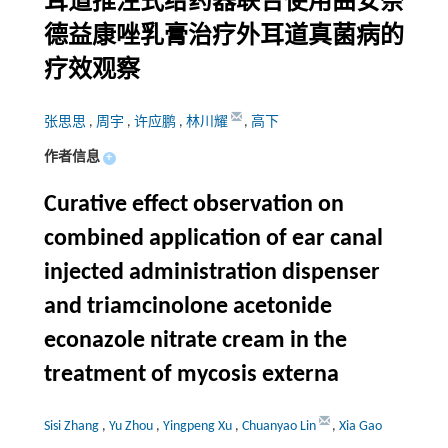
耳道推注式给药器联合使用曲安奈
德益康唑乳膏治疗外耳道真菌病的
疗效观察
张思思
,
周宇
,
许应鹏
,
林川耀
,
高下
作者信息
+
Curative effect observation on
combined application of ear canal
injected administration dispenser
and triamcinolone acetonide
econazole nitrate cream in the
treatment of mycosis externa
Sisi Zhang
,
Yu Zhou
,
Yingpeng Xu
,
Chuanyao Lin
,
Xia Gao