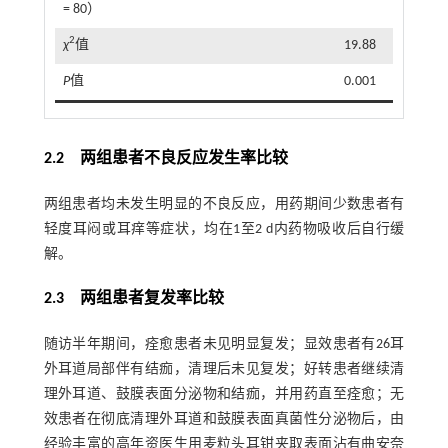
= 80）
2
χ
值
19.88
P
值
0.001
2.2 两组患者不良反应发生率比较
两组患者均未发生明显的不良反应，用药期间少数患者有
轻度耳闷或耳痒等症状，均在1至2 d内药物吸收后自行缓
解。
2.3 两组患者复发率比较
随访半年期间，痊愈患者未见明显复发；显效患者有26耳
外耳道局部伴有结痂，清理后未见复发；好转患者继续清
理外耳道、鼓膜表面分泌物和结痂，并用药直至痊愈；无
效患者在彻底清理外耳道和鼓膜表面真菌性分泌物后，由
经验丰富的高年资医生用麦粒头耳钳夹取表面沾有曲安奈