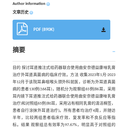
Author information
+
文章历史
+
PDF (890K)
摘要
目的 探讨耳道推注式给药器联合使用曲安奈德益康唑乳膏
治疗外耳道真菌病的临床疗效。方法 收集2023年1月-2023
年12月于该院耳鼻咽喉头颈外科就医，诊断为外耳道真菌
病的患者130例(166耳)，随机分为观察组65例(86耳，采用
耳内镜下耳道推注式给药器联合使用曲安奈德益康唑乳膏
治疗)和对照组65例(80耳，采用沾有相同乳膏的清洁棉签，
患者自行涂抹外耳道治疗)。所有患者均治疗4周，并随访
半年，比较两组患者临床疗效、复发率和不良反应等指
标。结果 观察组总有效率为97.67%，明显高于对照组的