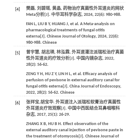
樊磊, 刘碧瑶, 黄晶, 药物治疗真菌性外耳道炎的网状
[4]
Meta分析[J].
中华耳科学杂志
,
2024
,
22
(6): 980-988.
FAN
L
,
LIU
B Y
,
HUANG
J
, et al. A Meta-analysis on
pharmacological treatments of fungal otitis
externa[J].
Chinese Journal of Otology
,
2024
,
22
(6):
980-988. Chinese
曾宇慧, 胡志瑛, 林泓霖, 外耳道灌注派瑞松治疗真菌
[5]
性外耳道炎的疗效分析[J].
中国内镜杂志
,
2022
,
28
(2): 56-62.
ZENG
Y H
,
HU
Z Y
,
LIN
H L
, et al. Efficacy analysis of
perfusion of pevisone in external auditory canal for
fungal otitis externa[J].
China Journal of Endoscopy
,
2022
,
28
(2): 56-62. Chinese
张祥宝,胡宝华. 外耳道注入派瑞松软膏治疗真菌性
[6]
外耳道炎疗效观察[J].
中国中西医结合耳鼻咽喉科
杂志
,
2017
,
25
(1): 26-29.
ZHANG
X B
,
HU
B H
. Effect observation of the
external auditory canal injection of pevisone paste in
the treatment of otomycosis[J].
Chinese Journal of