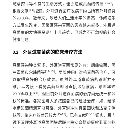
[
9
-
10
]
随意挖耳等不良的生活方式，也会造成真菌的传播
。
[
11
]
根据文献
报道，外耳道真菌病发病率约占所有外耳道炎
的20.00%。近年来，随着人们生活水平的提高，休闲娱乐
方式发生改变，因采耳感染真菌的患者越来越多，外耳道
真菌病的发病率呈逐年上升趋势，已成为不可忽视的社会
健康问题。
3.2 外耳道真菌病的临床治疗方法
真菌感染种类繁多，外耳道真菌常见的有：烟曲霉菌、黑
[
12
-
13
]
曲霉菌和念珠菌等
，局部使用广谱抗真菌药治疗，可
以取得良好的治疗效果。虽然外耳道真菌病的诊断并不
难，耳内镜下看见真菌丝即可直接诊断该病，诊断率达
[
14
]
90.00%以上
，但目前外耳道真菌病的治疗尚无统一和公
认的标准。各家医院大多按照自己的经验治疗，如：给予
水杨酸酒精滴耳液耳浴、外耳道冲洗真菌团块和达克宁涂
[
15
-
17
]
[
18
-
19
]
抹等，临床疗效差异较大
。已有文献
证实，耳内
镜下清理外耳道真菌团块后联合曲安奈德益康唑乳膏涂抹