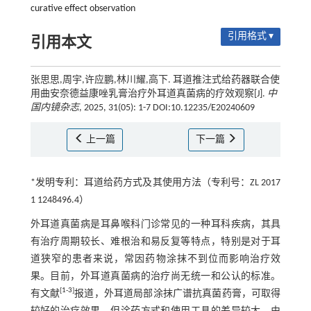
curative effect observation
引用格式 ▾
引用本文
张思思,周宇,许应鹏,林川耀,高下. 耳道推注式给药器联合使
用曲安奈德益康唑乳膏治疗外耳道真菌病的疗效观察[J].
中
国内镜杂志
, 2025, 31(05): 1-7 DOI:10.12235/E20240609
上一篇
下一篇
*发明专利：耳道给药方式及其使用方法（专利号：ZL 2017
1 1248496.4）
外耳道真菌病是耳鼻喉科门诊常见的一种耳科疾病，其具
有治疗周期较长、难根治和易反复等特点，特别是对于耳
道狭窄的患者来说，常因药物涂抹不到位而影响治疗效
果。目前，外耳道真菌病的治疗尚无统一和公认的标准。
[
1
-
3
]
有文献
报道，外耳道局部涂抹广谱抗真菌药膏，可取得