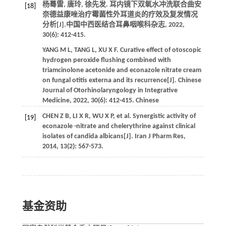
杨蓦雷, 唐玲, 徐先发. 耳内镜下双氧水冲洗联合曲安
[18]
奈德益康唑治疗霉菌性外耳道炎的疗效及复发情况
分析[J].
中国中西医结合耳鼻咽喉科杂志
,
2022
,
30
(6): 412-415.
YANG
M L
,
TANG
L
,
XU
X F
. Curative effect of otoscopic
hydrogen peroxide flushing combined with
triamcinolone acetonide and econazole nitrate cream
on fungal otitis externa and its recurrence[J].
Chinese
Journal of Otorhinolaryngology in Integrative
Medicine
,
2022
,
30
(6): 412-415. Chinese
CHEN
Z B
,
LI
X R
,
WU
X P
, et al. Synergistic activity of
[19]
econazole -nitrate and chelerythrine against clinical
isolates of candida albicans[J].
Iran J Pharm Res
,
2014
,
13
(2): 567-573.
基金资助