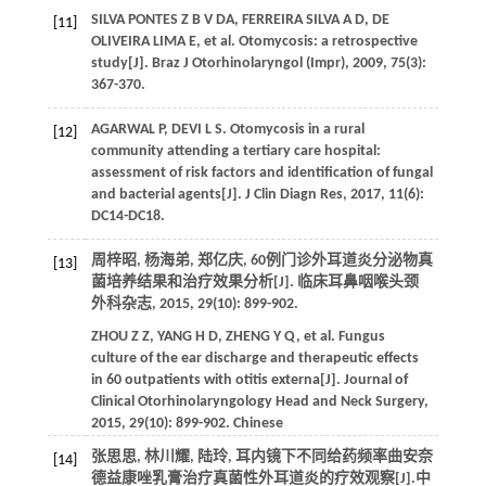
SILVA PONTES Z B V
DA
,
FERREIRA SILVA
A D
,
DE
[11]
OLIVEIRA LIMA
E
, et al. Otomycosis: a retrospective
study[J].
Braz J Otorhinolaryngol (Impr)
,
2009
,
75
(3):
367-370.
AGARWAL
P
,
DEVI
L S
. Otomycosis in a rural
[12]
community attending a tertiary care hospital:
assessment of risk factors and identification of fungal
and bacterial agents[J].
J Clin Diagn Res
,
2017
,
11
(6):
DC14-DC18.
周梓昭, 杨海弟, 郑亿庆, 60例门诊外耳道炎分泌物真
[13]
菌培养结果和治疗效果分析[J].
临床耳鼻咽喉头颈
外科杂志
,
2015
,
29
(10): 899-902.
ZHOU
Z Z
,
YANG
H D
,
ZHENG
Y Q
, et al. Fungus
culture of the ear discharge and therapeutic effects
in 60 outpatients with otitis externa[J].
Journal of
Clinical Otorhinolaryngology Head and Neck Surgery
,
2015
,
29
(10): 899-902. Chinese
张思思, 林川耀, 陆玲, 耳内镜下不同给药频率曲安奈
[14]
德益康唑乳膏治疗真菌性外耳道炎的疗效观察[J].
中