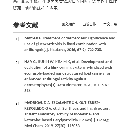
高，复发率低，在提高患者依从性的同时，还节约了医疗
资源。值得临床推广应用。
参考文献
原文顺序
|
出版日期
|
本文引用
MAYSER
P
. Treatment of dermatoses: significance and
[1]
use of glucocorticoids in fixed combination with
antifungals[J].
Hautarzt
,
2016
,
67
(9): 732-738.
NA
Y G
,
HUH
H W
,
KIM
M K
, et al. Development and
[2]
evaluation of a film-forming system hybridized with
econazole-loaded nanostructured lipid carriers for
enhanced antifungal activity against
dermatophytes[J].
Acta Biomater
,
2020
,
101
: 507-
518.
MADRIGAL
D A
,
ESCALANTE
C H
,
GUTIÉRREZ-
[3]
REBOLLEDO
G A
, et al. Synthesis and highlypotent
anti-inflammatory activity of licofelone- and
ketorolac-based1-arylpyrrolizin-3-ones[J].
Bioorg
Med Chem
,
2019
,
27
(20): 115053.