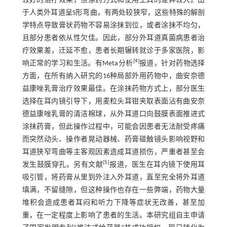
较好的治疗效果，但涂药方式和使用工具的差异较大。由
于人类外耳道呈S形弯曲，有两处较狭窄，这些特殊的解剖
学特点导致膏状药物不容易涂抹到位，或者涂抹不均匀，
且部分患者依从性欠佳。因此，部分外耳道真菌病患者治
疗效果差，迁延不愈，患者长期辗转就诊于多家医院，影
[
4
]
响正常的学习和生活。有Meta分析
报道，针对药物选择
方面，在所有纳入研究的16种局部外用药物中，曲安奈德
益康唑乳膏治疗效果最佳。在涂抹药物方式上，部分医生
选择在耳内镜引导下，用麦粒头耳钳夹取表面沾有曲安奈
德益康唑乳膏的清洁棉球，从外耳道口向鼓膜表面推进式
涂抹药膏，但此操作过程中，可能会因患者无法耐受疼痛
而突然动头、操作者晃动器械、药膏碰触镜头影响视野和
耳道狭窄弯曲等主客观因素造成耳道损伤，严重者甚至会
[
5
]
发生鼓膜穿孔。另有文献
报道，医生在耳内镜下使用耳
吸引管，将药膏从里到外注入外耳道，直至完全将外耳道
填满，不留缝隙，但这种操作也存在一些弊端，药物大量
堆积会造成患者耳闷和听力下降等症状无改善，甚至加
重，在一定程度上影响了患者的生活。本研究组自主申请