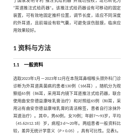
了国家发明专利“推注式给药器”并成功授权，现已转化为
“耳道推注式给药器”。该推注式给药器设有可移动的固定
装置，可有效地固定推杆位置，调节长度，适应不同深度
的外耳道，且前端设有软气囊，可避免误伤鼓膜，临床应
用效果较好。
1 资料与方法
1.1 一般资料
选取2023年1月－2023年12月在本院耳鼻咽喉头颈外科门诊
诊断为外耳道真菌病的患者130例（166耳），随机分为观
察组65例（86耳，采用耳内镜下耳道推注式给药器，联合
使用曲安奈德益康唑乳膏治疗）和对照组65例（80耳，采
用沾有曲安奈德益康唑乳膏的清洁棉签，患者自行涂抹外
耳道治疗）。其中，男60例，女70例；年龄7～93岁，平均
（45.62±12.18）岁，病程3 d～20年。两组患者一般资料比
较，差异无统计学意义（
P
> 0.05），具有可比性。见
表1
。