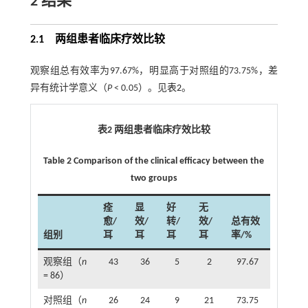
2 结果
2.1 两组患者临床疗效比较
观察组总有效率为97.67%，明显高于对照组的73.75%，差
异有统计学意义（
P
< 0.05）。见
表2
。
表2 两组患者临床疗效比较
Table 2 Comparison of the clinical efficacy between the
two groups
痊
显
好
无
愈/
效/
转/
效/
总有效
组别
耳
耳
耳
耳
率/%
观察组（
n
43
36
5
2
97.67
= 86）
对照组（
n
26
24
9
21
73.75