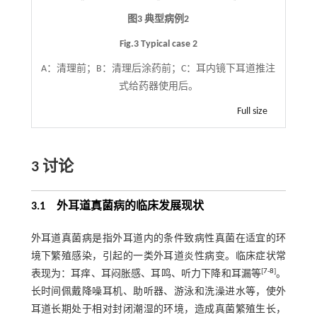
图3 典型病例2
Fig.3 Typical case 2
A：清理前；B：清理后涂药前；C：耳内镜下耳道推注
式给药器使用后。
Full size
3 讨论
3.1 外耳道真菌病的临床发展现状
外耳道真菌病是指外耳道内的条件致病性真菌在适宜的环
境下繁殖感染，引起的一类外耳道炎性病变。临床症状常
[
7
-
8
]
表现为：耳痒、耳闷胀感、耳鸣、听力下降和耳漏等
。
长时间佩戴降噪耳机、助听器、游泳和洗澡进水等，使外
耳道长期处于相对封闭潮湿的环境，造成真菌繁殖生长，