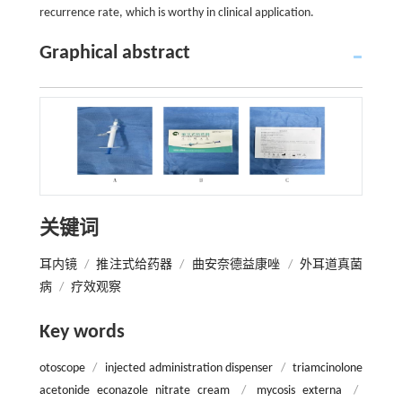
recurrence rate, which is worthy in clinical application.
Graphical abstract
关键词
耳内镜
/
推注式给药器
/
曲安奈德益康唑
/
外耳道真菌
病
/
疗效观察
Key words
otoscope
/
injected administration dispenser
/
triamcinolone
acetonide econazole nitrate cream
/
mycosis externa
/