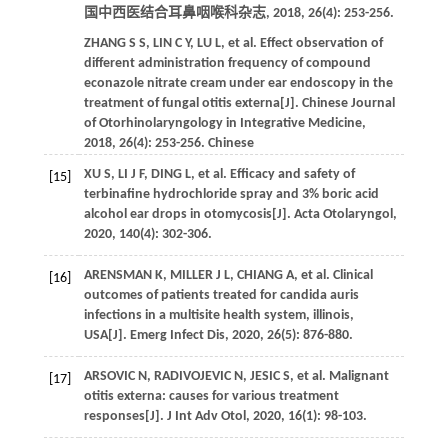
国中西医结合耳鼻咽喉科杂志
,
2018
,
26
(4): 253-256.
ZHANG
S S
,
LIN
C Y
,
LU
L
, et al. Effect observation of
different administration frequency of compound
econazole nitrate cream under ear endoscopy in the
treatment of fungal otitis externa[J].
Chinese Journal
of Otorhinolaryngology in Integrative Medicine
,
2018
,
26
(4): 253-256. Chinese
XU
S
,
LI
J F
,
DING
L
, et al. Efficacy and safety of
[15]
terbinafine hydrochloride spray and 3% boric acid
alcohol ear drops in otomycosis[J].
Acta Otolaryngol
,
2020
,
140
(4): 302-306.
ARENSMAN
K
,
MILLER
J L
,
CHIANG
A
, et al. Clinical
[16]
outcomes of patients treated for candida auris
infections in a multisite health system, illinois,
USA[J].
Emerg Infect Dis
,
2020
,
26
(5): 876-880.
ARSOVIC
N
,
RADIVOJEVIC
N
,
JESIC
S
, et al. Malignant
[17]
otitis externa: causes for various treatment
responses[J].
J Int Adv Otol
,
2020
,
16
(1): 98-103.