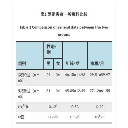
表1 两组患者一般资料比较
Table 1 Comparison of general data between the two
groups
性别/
例
组别
男
女
年龄/岁
病程/月
观察组（
n
=
29
36
46.18±11.93
29.51±59.97
65）
对照组（
n
=
31
34
45.05±12.49
27.12±61.55
65）
2
†
t
/
χ
值
0.12
0.53
0.22
P
值
0.725
0.596
0.823