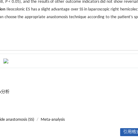
48,
P
< 0.05), and the results of other outcome indicators did not show reversal
ion
Ileocolonic ES has a slight advantage over SS in laparoscopic right hemicole
an choose the appropriate anastomosis technique according to the patient’s spe
ta分析
side anastomosis (SS)
/
Meta-analysis
引用格式