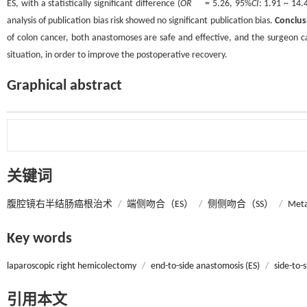
ES, with a statistically significant difference (
OR＾
= 5.26, 95%
CI
: 1.91 ~ 14.
analysis of publication bias risk showed no significant publication bias.
Conclus
of colon cancer, both anastomoses are safe and effective, and the surgeon c
situation, in order to improve the postoperative recovery.
Graphical abstract
关键词
腹腔镜右半结肠癌根治术
/
端侧吻合（ES）
/
侧侧吻合（SS）
/
Me
Key words
laparoscopic right hemicolectomy
/
end-to-side anastomosis (ES)
/
side-to-
引用本文