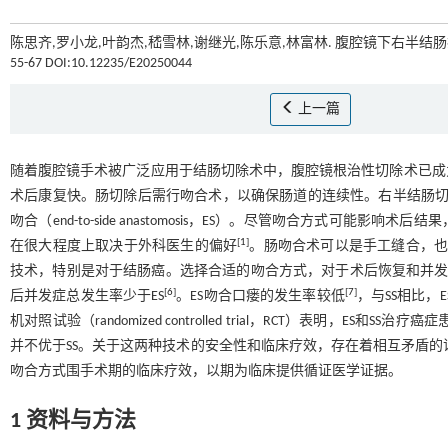
陈思齐,罗小龙,叶韵杰,嵇雪林,谢继光,陈乐意,林富林. 腹腔镜下右半结肠
55-67 DOI:10.12235/E20250044
上一篇
随着腹腔镜手术被广泛应用于结肠切除术中，腹腔镜根治性切除术已成
术后康复快。肠切除后需行吻合术，以确保肠道的连续性。右半结肠切除术中常用的吻
吻合（end-to-side anastomosis，ES）。尽管吻合方式
[
1
]
在很大程度上取决于外科医生的偏好
。肠吻合术可以是手工缝合，
技术，特别是对于结肠癌。选择合适的吻合方式，对于术后恢复和并发
[
6
]
[
7
]
后并发症总发生率少于ES
。ES吻合口瘘的发生率较低
，与SS相比
机对照试验（randomized controlled trial，RCT）表明，ES和
并不优于SS。关于这两种技术的安全性和临床疗效，存在着相互矛盾的
吻合方式围手术期的临床疗效，以期为临床提供循证医学证据。
1 资料与方法