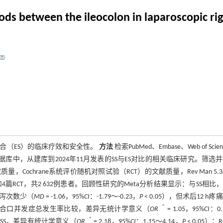
ods between the ileocolon in laparoscopic ri
合（ES）的临床疗效和安全性。
方法
检索PubMed、Embase、Web of Scie
文献数据库中，从建库到2024年11月发表的SS与ES对比的相关临床研究。筛选
ochrane系统评价随机对照试验（RCT）的文献质量，Rev Man 5.
篇RCT，共2 632例患者。回顾性研究的Meta分析结果显示：与SS相比，
日腹泻次数少（
MD
= -1.06，95%
CI
：-1.79～-0.23，
P
< 0.05），但术后12 h疼
的吻合口并发症总发生率比较，差异无统计学意义（
OR＾
= 1.05，95%
CI
：0
于SS，差异有统计学意义（
OR＾
= 2.18，95%
CI
：1.15～4.14，
P
< 0.05）；