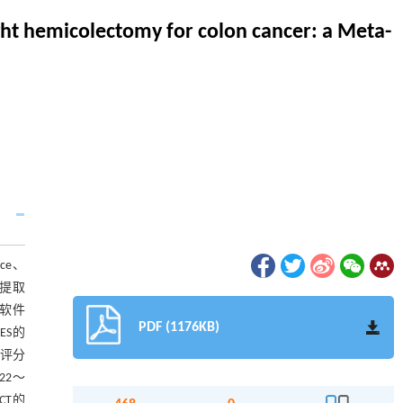
ght hemicolectomy for colon cancer: a Meta-
nce、
并提取
3软件
PDF (1176KB)
ES的
痛评分
.22～
RCT的