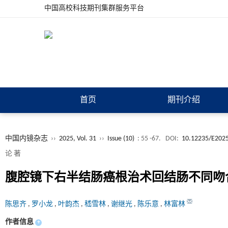
中国高校科技期刊集群服务平台
首页
期刊介绍
中国内镜杂志
››
2025, Vol. 31
››
Issue (10)
: 55 -67.
DOI:
10.12235/E202
论 著
腹腔镜下右半结肠癌根治术回结肠不同吻合
陈思齐
,
罗小龙
,
叶韵杰
,
嵇雪林
,
谢继光
,
陈乐意
,
林富林
作者信息
+