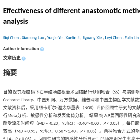
Effectiveness of different anastomotic meth
analysis
Siqi Chen
,
Xiaolong Luo
,
Yunjie Ye
,
Xuelin Ji
,
Jiguang Xie
,
Leyi Chen
,
Fulin Lin
Author information
+
文章历史
+
摘要
目的
探究腹腔镜下右半结肠癌根治术回结肠行侧侧吻合（SS）与端侧吻
Cochrane Library、中国知网、万方数据、维普网和中国生物医学
文献资料后，采用纽卡斯尔-渥太华量表（NOS）评价回顾性研究的文献质量，C
行Meta分析、敏感性分析和发表偏倚分析。
结果
纳入9篇回顾性研究和4
耐受流质时间短（
MD
= -0.20，95%
CI
：-0.40～0.00，
P
< 0.05），每
较高（
MD
= 0.95，95%
CI
：0.50～1.40，
P
< 0.05）。两种吻合方式
5.14，
P
> 0.05）。回顾性研究的敏感性分析显示：ES肠梗阻发生率高