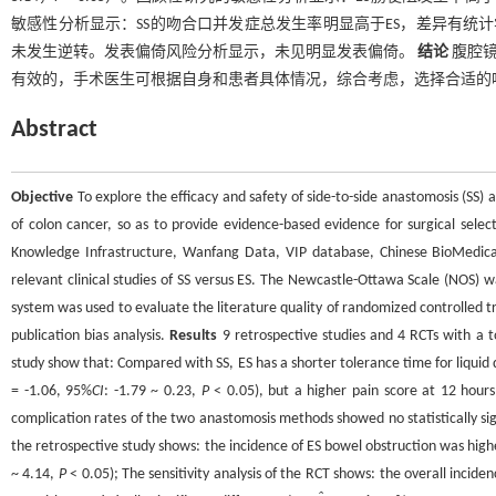
敏感性分析显示：SS的吻合口并发症总发生率明显高于ES，差异有统
未发生逆转。发表偏倚风险分析显示，未见明显发表偏倚。
结论
腹腔镜
有效的，手术医生可根据自身和患者具体情况，综合考虑，选择合适的
Abstract
Objective
To explore the efficacy and safety of side-to-side anastomosis (SS) 
of colon cancer, so as to provide evidence-based evidence for surgical selec
Knowledge Infrastructure, Wanfang Data, VIP database, Chinese BioMedica
relevant clinical studies of SS versus ES. The Newcastle-Ottawa Scale (NOS) w
system was used to evaluate the literature quality of randomized controlled tr
publication bias analysis.
Results
9 retrospective studies and 4 RCTs with a t
study show that: Compared with SS, ES has a shorter tolerance time for liquid d
= -1.06, 95%
CI
: -1.79 ~ 0.23,
P
< 0.05), but a higher pain score at 12 hours
complication rates of the two anastomosis methods showed no statistically sign
the retrospective study shows: the incidence of ES bowel obstruction was higher 
~ 4.14,
P
< 0.05); The sensitivity analysis of the RCT shows: the overall inciden