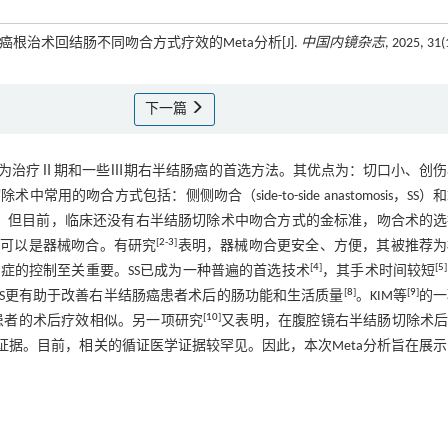
癌根治术回结肠不同吻合方式疗效的Meta分析[J].
中国内镜杂志
, 2025, 31(
下一篇
为治疗Ⅱ期和一些Ⅲ期右半结肠癌的首选方法。其优点为：切口小、创伤
合方式包括：侧侧吻合（side-to-side anastomosis，SS）
可能影响术后结果，但目前，临床还没有右半结肠切除术中吻合方式的金标准，吻合术的
[
2
-
3
]
也可以是器械吻合。有研究
表明，器械吻合更安全、方便，其被推荐为
[
4
]
[
5
]
症的控制至关重要。SS已成为一种普遍的首选技术
，其手术时间较短
[
8
]
[
9
]
，ES更有助于改善右半结肠癌患者术后的肠功能和生活质量
。KIM等
的一
[
10
]
SS治疗癌症患者的术后疗效相似。另一项研究
又表明，在腹腔镜右半结肠切除术后
证据。目前，相关的循证医学证据较罕见。因此，本次Meta分析旨在展