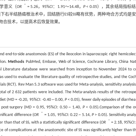
计学意义（
OR＾
= 5.26，95%
CI
：1.91～14.48，
P
< 0.05），其余结局指标
下右半结肠癌根治术中，回结肠行ES较SS略有优势，两种吻合方式均是
吻合技术，以提高术后恢复效果。
and end-to-side anastomosis (ES) of the ileocolon in laparoscopic right hemicole
tion.
Methods
PubMed, Embase, Web of Science, Cochrane Library, China Nat
l Literature database were searched from inception to November 2024 to co
as used to evaluate the literature quality of retrospective studies, and the Coc
ials (RCT). Rev Man 5.3 software was used for Meta-analysis, sensitivity analysis
otal of 2 632 patients were included. The Meta-analysis results of the retrospe
iet (
MD
= -0.20, 95%
CI
: -0.40 ~ 0.00,
P
< 0.05), fewer daily episodes of diarrhea
 post-surgery (
MD
= 0.95, 95%
CI
: 0.50 ~ 1.40,
P
< 0.05).Comparison of the ov
ificant difference (
OR＾
= 1.05, 95%
CI
: 0.22 ~ 5.14,
P
> 0.05). Sensitivity analy
than that of SS, with a statistically significant difference (
OR＾
= 2.18, 95%
CI
ce of complications at the anastomotic site of SS was significantly higher than t