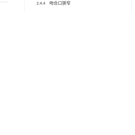
2.4.4 吻合口狭窄
2.4.5 肠梗阻
2.5 其他结局指标的Meta分析
表3 二分类结果汇总
图4 两组患者吻合口总并发症比较的森
。检索
吻合和
林图
图5 两组患者吻合口出血比较的森林图
ided
teral
图6 两组患者吻合口瘘比较的森林图
nd。检
图7 两组患者吻合口狭窄比较的森林图
2.6 发表偏倚
图8 两组患者肠梗阻比较的森林图
SS指
图9 发表偏倚的漏斗图
标准：
表或