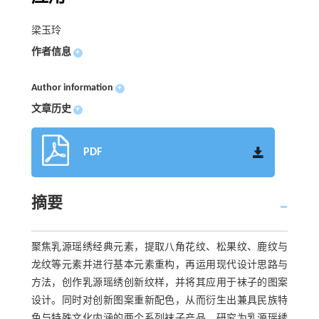
梁玉玲
作者信息
+
Author information
+
文章历史
+
PDF
摘要
聚焦乳源瑶绣经典元素，提取八角花纹、松果纹、鹿纹与
龙纹等元素并进行基本元素重构，再运用现代设计思路与
方法，创作乳源瑶绣创新纹样，并将其应用于袜子的图案
设计。同时对创新图案重新配色，从而衍生出兼具民族特
色与特殊文化内涵的两个系列袜子产品。研究为乳源瑶绣