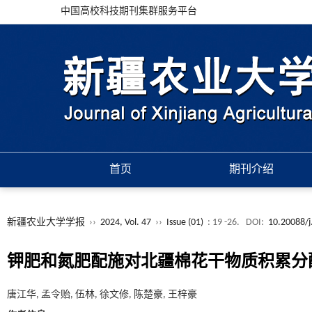
中国高校科技期刊集群服务平台
首页
期刊介绍
新疆农业大学学报
››
2024, Vol. 47
››
Issue (01)
: 19 -26.
DOI:
10.20088/j
钾肥和氮肥配施对北疆棉花干物质积累分
唐江华, 孟令贻, 伍林, 徐文修, 陈楚豪, 王梓豪