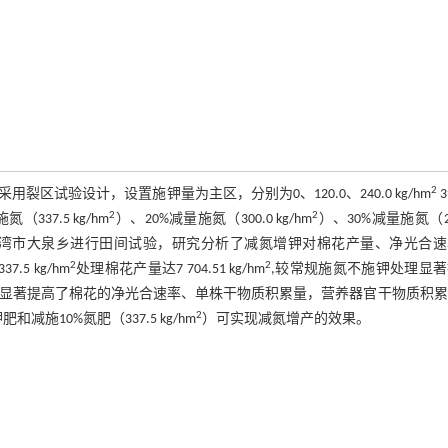
2
试验设计，设置施钾量为主区，分别为0、120.0、240.0 kg/hm
2
2
（337.5 kg/hm
）、20%减量施氮（300.0 kg/hm
）、30%减量施氮（26
年在沙湾市大泉乡进行田间试验，研究分析了减氮增钾对棉花产量、净光合
2
2
7.5 kg/hm
处理棉花产量达7 704.51 kg/hm
,较常规施氮不施钾处理显
显著提高了棉花的净光合速率、单株干物质积累量，营养器官干物质积累
2
肥和减施10%氮肥（337.5 kg/hm
）可实现减氮增产的效果。