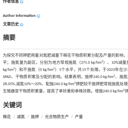
作者信息
+
Author information
+
文章历史
+
摘要
为探究不同钾肥用量对氮肥减量下棉花干物质积累分配及产量的影响，采用裂区
2
平；施氮量为副区，分别为地方常规施氮（375.0 kg/hm
）、10%减量施氮
2
2
kg/hm
）和不施氮（0 kg/hm
）5个水平，共15个处理。于2023
2
SPAD、干物质积累及分配的影响。结果表明，施钾240.0 kg/hm
、施氮33
2
28.05%,减氮10%～20%、配施240.0 kg/hm
钾肥较不施钾肥常规施氮处理
2
生殖器官干物质积累量，提高了单铃重和单株铃数。增施240.0 kg/hm
钾
关键词
棉花
/
减氮
/
施钾
/
光合物质生产
/
产量