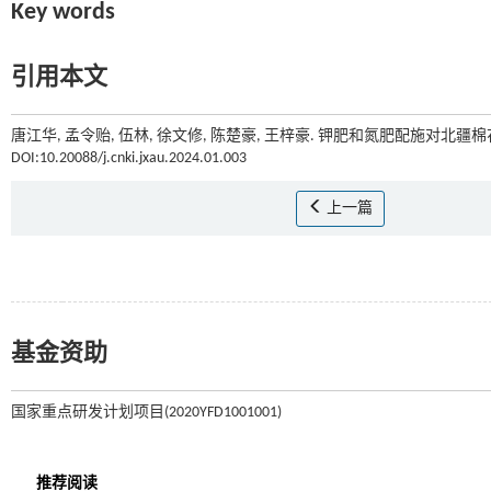
Key words
引用本文
唐江华, 孟令贻, 伍林, 徐文修, 陈楚豪, 王梓豪. 钾肥和氮肥配施对北疆
DOI:10.20088/j.cnki.jxau.2024.01.003
上一篇
基金资助
国家重点研发计划项目(2020YFD1001001)