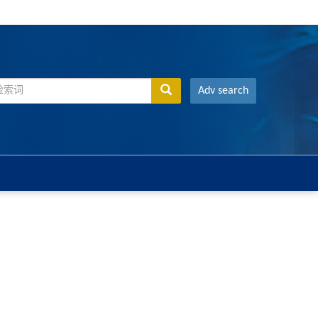
Adv search