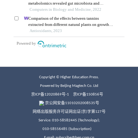
Copyright © Higher Education Press.
Powered by Beijing Magtech Co. Ltd
京ICP备12020869号-1
京ICP备150856号
京公网安备11010202008535号
网络出版服务许可证网出证(京)字第127号
Service: 010-58582445 (Technology);
010-58556485 (Subscription)
E-mail: subscribe@hep.com.cn