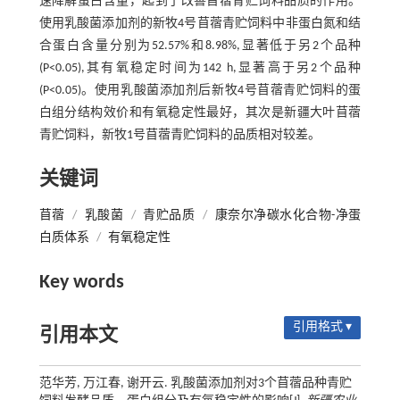
速降解蛋白含量，起到了改善苜蓿青贮饲料品质的作用。
使用乳酸菌添加剂的新牧4号苜蓿青贮饲料中非蛋白氮和结
合蛋白含量分别为52.57%和8.98%,显著低于另2个品种
(P<0.05),其有氧稳定时间为142 h,显著高于另2个品种
(P<0.05)。使用乳酸菌添加剂后新牧4号苜蓿青贮饲料的蛋
白组分结构效价和有氧稳定性最好，其次是新疆大叶苜蓿
青贮饲料，新牧1号苜蓿青贮饲料的品质相对较差。
关键词
苜蓿
/
乳酸菌
/
青贮品质
/
康奈尔净碳水化合物-净蛋
白质体系
/
有氧稳定性
Key words
引用格式 ▾
引用本文
范华芳, 万江春, 谢开云. 乳酸菌添加剂对3个苜蓿品种青贮