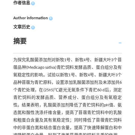
作者信息
+
Author information
+
文章历史
+
摘要
为探究乳酸菌添加剂对新牧1号、新牧4号、新疆大叶3个苜
蓿品种(Medicago sativa)青贮饲料发酵品质、蛋白组分及有
氧稳定性的影响。试验以新牧1号、新牧4号、新疆大叶3个
品种苜蓿为青贮原料，设置添加乳酸菌添加剂及未添加共6
个青贮处理，在(25±5)℃避光无氧条件下青贮60 d后，测定
青贮饲料的发酵品质、营养成分、蛋白组分及有氧稳定
性。结果表明，乳酸菌添加剂降低了青贮饲料的pH值、氨
态氮和酸性洗涤纤维含量，提高了苜蓿青贮饲料中的乳酸
和粗蛋白含量及其有氧稳定性；同时降低了苜蓿青贮饲料
中的非蛋白氮和结合蛋白含量，提高了快速降解蛋白和中