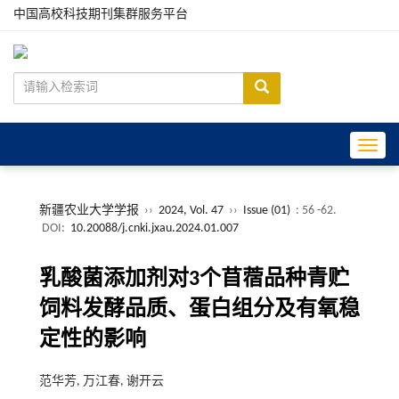
中国高校科技期刊集群服务平台
Toggle
新疆农业大学学报
››
2024, Vol. 47
››
Issue (01)
: 56 -62.
DOI:
10.20088/j.cnki.jxau.2024.01.007
乳酸菌添加剂对3个苜蓿品种青贮
饲料发酵品质、蛋白组分及有氧稳
定性的影响
范华芳, 万江春, 谢开云