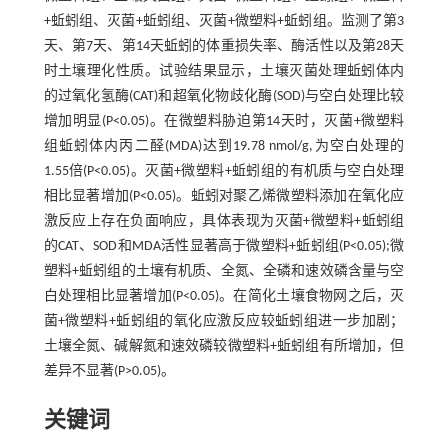
+蚯蚓组、灭菌+蚯蚓组、灭菌+微塑料+蚯蚓组。监测了第3
天、第7天、第14天蚯蚓的体重损失率、酶活性以及第28天
时土壤理化性质。试验结果显示，土壤灭菌处理蚯蚓体内
的过氧化氢酶(CAT)和超氧化物歧化酶(SOD)与空白处理比较
增加明显(P<0.05)。在微塑料胁迫第14天时，灭菌+微塑料
组蚯蚓体内丙二醛(MDA)达到19.78 nmol/g,为空白处理的
1.55倍(P<0.05)。灭菌+微塑料+蚯蚓组的有机质与空白处理
相比显著增加(P<0.05)。蚯蚓对聚乙烯微塑料添加在氧化应
激反应上存在负面响应，具体表现为灭菌+微塑料+蚯蚓组
的CAT、SOD和MDA活性显著高于微塑料+蚯蚓组(P<0.05);微
塑料+蚯蚓组的土壤有机质、全氮、全磷和速效磷含量与空
白处理相比显著增加(P<0.05)。在简化土壤食物网之后，灭
菌+微塑料+蚯蚓组的氧化应激反应较蚯蚓组进一步加剧；
土壤全氮、碱解氮和速效磷较微塑料+蚯蚓组有所增加，但
差异不显著(P>0.05)。
关键词