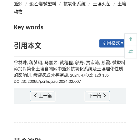
蚯蚓
/
聚乙烯微塑料
/
抗氧化系统
/
土壤灭菌
/
土壤
动物
Key words
引用格式 ▾
引用本文
谷林珠, 蒋梦珂, 马嘉昱, 武程程, 邬丹, 贾宏涛, 孙霞. 微塑料
添加对简化土壤食物网中蚯蚓抗氧化系统及土壤理化性质
的影响[J].
新疆农业大学学报
, 2024, 47(02): 128-135
DOI:10.20088/j.cnki.jxau.2024.02.007
上一篇
下一篇