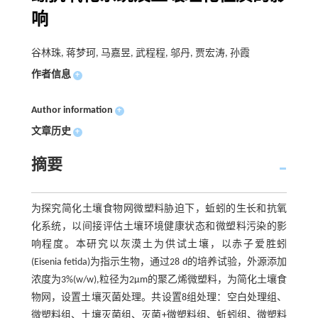
响
谷林珠, 蒋梦珂, 马嘉昱, 武程程, 邬丹, 贾宏涛, 孙霞
作者信息
+
Author information
+
文章历史
+
摘要
为探究简化土壤食物网微塑料胁迫下，蚯蚓的生长和抗氧
化系统，以间接评估土壤环境健康状态和微塑料污染的影
响程度。本研究以灰漠土为供试土壤，以赤子爱胜蚓
(Eisenia fetida)为指示生物，通过28 d的培养试验，外源添加
浓度为3%(w/w),粒径为2μm的聚乙烯微塑料，为简化土壤食
物网，设置土壤灭菌处理。共设置8组处理：空白处理组、
微塑料组、土壤灭菌组、灭菌+微塑料组、蚯蚓组、微塑料