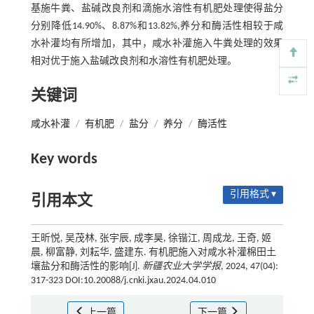
基施牛粪、盐碱改良剂和滴施水溶性有机肥处理使得盐分
分别降低14.90%、8.87%和13.82%,养分和酶活性相较于咸
水补灌均有所增加，其中，咸水补灌施入牛粪处理的效果
相对优于施入盐碱改良剂和水溶性有机肥处理。
关键词
咸水补灌
/
有机肥
/
盐分
/
养分
/
酶活性
Key words
引用格式 ▾
引用本文
王昕悦, 吴茂林, 张宇辰, 成李昊, 徐锴江, 周成龙, 王奇, 姬
晨, 柳富静, 刘耘华, 盛建东. 有机肥施入对咸水补灌棉田土
壤盐分和酶活性的影响[J].
新疆农业大学学报
, 2024, 47(04):
317-323 DOI:10.20088/j.cnki.jxau.2024.04.010
上一篇
下一篇