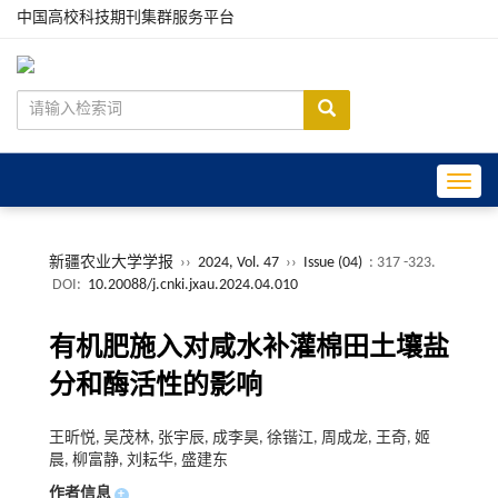
中国高校科技期刊集群服务平台
Toggle
新疆农业大学学报
››
2024, Vol. 47
››
Issue (04)
: 317 -323.
DOI:
10.20088/j.cnki.jxau.2024.04.010
有机肥施入对咸水补灌棉田土壤盐
分和酶活性的影响
王昕悦, 吴茂林, 张宇辰, 成李昊, 徐锴江, 周成龙, 王奇, 姬
晨, 柳富静, 刘耘华, 盛建东
作者信息
+