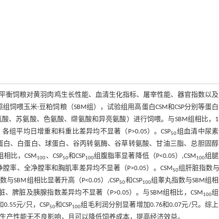
基酸平衡饲粮对黄羽肉鸡生长性能、血清生化指标、屠宰性能、器官指数以
组饲喂玉米-豆粕饲粮（SBM组），试验组用高蛋白CSM和CSP分别等蛋
蛋氨酸、苏氨酸、色氨酸、缬氨酸和异亮氨酸）进行饲喂。与SBM组相比，1
，各组平均日增重和料重比差异均不显著（P>0.05）。CSP
组血清中尿素
50
间总蛋白、白蛋白、球蛋白、谷丙转氨酶、谷草转氨酸、甘油三脂、总胆固
组相比，CSM
、CSP
和CSP
组腹脂率显著降低（P<0.05）,CSM
组腿
100
50
100
100
净膛率、全净膛率和胸肌率差异均不显著（P>0.05）。CSM
组肝脏指数与
50
与SBM组相比显著升高（P<0.05）,CSP
和CSP
组睾丸指数与SBM组
50
100
心脏、脾脏及胰腺指数差异均不显著（P>0.05）。与SBM组相比，CSM
组
100
.55元/只，CSP
和CSP
组毛利润分别显著增加0.76和0.07元/只。综
50
100
对其生产性能无不良影响，且可以降低饲养成本，提高经济效益。