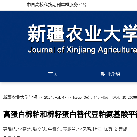
中国高校科技期刊集群服务平台
首页
期刊介绍
新疆农业大学学报
››
2024, Vol. 47
››
Issue (06)
: 445 -456.
DOI:
10.20088
高蛋白棉粕和棉籽蛋白替代豆粕氨基酸平
聂晓航, 李嘉盛, 魏夏晗, 牛维东, 窦鹏兰, 李凤鸣, 院江, 陈勇, 刘建成