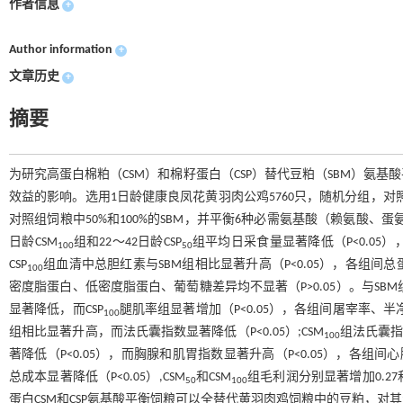
作者信息
+
Author information
+
文章历史
+
摘要
为研究高蛋白棉粕（CSM）和棉籽蛋白（CSP）替代豆粕（SBM）氨
效益的影响。选用1日龄健康良凤花黄羽肉公鸡5760只，随机分组，对照
对照组饲粮中50%和100%的SBM，并平衡6种必需氨基酸（赖氨酸、
日龄CSM
组和22～42日龄CSP
组平均日采食量显著降低（P<0.05）
100
50
CSP
组血清中总胆红素与SBM组相比显著升高（P<0.05），各组
100
密度脂蛋白、低密度脂蛋白、葡萄糖差异均不显著（P>0.05）。与SBM
显著降低，而CSP
腿肌率组显著增加（P<0.05），各组间屠宰率、半
100
组相比显著升高，而法氏囊指数显著降低（P<0.05）;CSM
组法氏囊指数
100
著降低（P<0.05），而胸腺和肌胃指数显著升高（P<0.05），各组间
总成本显著降低（P<0.05）,CSM
和CSM
组毛利润分别显著增加0.27和0
50
100
蛋白CSM和CSP氨基酸平衡饲粮可以全替代黄羽肉鸡饲粮中的豆粕，