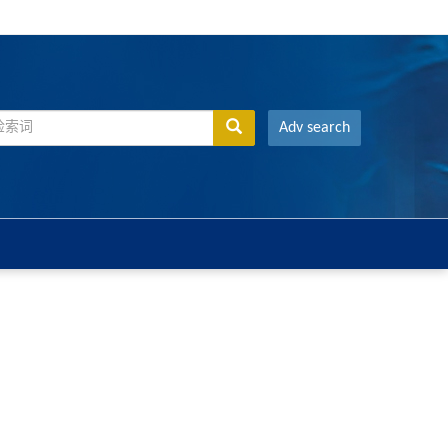
Adv search