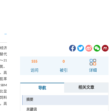
及经济
白替代
～21
555
0
氮、
访问
被引
详细
醇、高
肌率
SBM
相关文章
导航
相比显
饲料
摘要
上，高
关键词