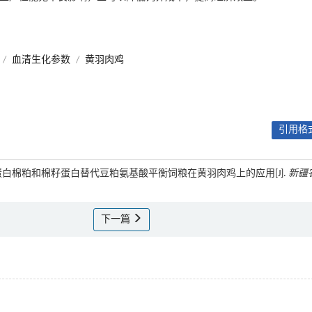
/
血清生化参数
/
黄羽肉鸡
引用格式
建成. 高蛋白棉粕和棉籽蛋白替代豆粕氨基酸平衡饲粮在黄羽肉鸡上的应用[J].
新疆
下一篇