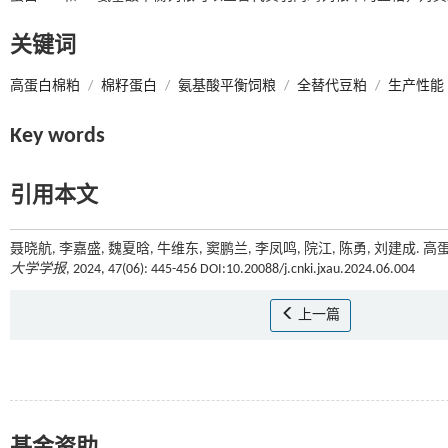
关键词
高蛋白棉粕
/
棉籽蛋白
/
氨基酸平衡饲粮
/
全替代豆粕
/
生产性能
Key words
引用本文
聂晓航, 李嘉盛, 魏夏晗, 牛维东, 窦鹏兰, 李凤鸣, 院江, 陈勇, 刘
大学学报
, 2024, 47(06): 445-456 DOI:10.20088/j.cnki.jxau.2024.06.004
上一篇