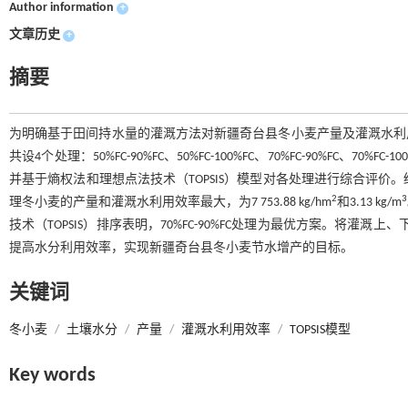
Author information
+
文章历史
+
摘要
为明确基于田间持水量的灌溉方法对新疆奇台县冬小麦产量及灌溉水利
共设4个处理：50%FC-90%FC、50%FC-100%FC、70%FC-90%F
并基于熵权法和理想点法技术（TOPSIS）模型对各处理进行综合评价。结果表
2
3
理冬小麦的产量和灌溉水利用效率最大，为7 753.88 kg/hm
和3.13 kg/m
技术（TOPSIS）排序表明，70%FC-90%FC处理为最优方案。将灌
提高水分利用效率，实现新疆奇台县冬小麦节水增产的目标。
关键词
冬小麦
/
土壤水分
/
产量
/
灌溉水利用效率
/
TOPSIS模型
Key words