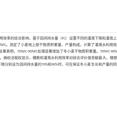
用效率的综合影响，基于田间持水量（FC）设置不同的灌溉下限和灌溉上
C、70%FC-100%FC。测定了小麦地上部干物质积累量、产量构成，计算了灌溉水利用
明，70%FC-90%FC处理显著增加了冬小麦干物质积累量。70%FC-90%
。熵权法赋权显示，穗数和灌溉水利用效率对综合评价值贡献最大，理想
溉上、下限分别设为田间持水量的70%和90%时，可在保证冬小麦生长和产量的