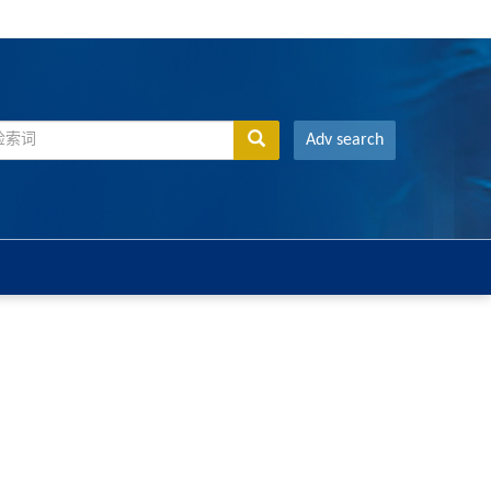
Adv search