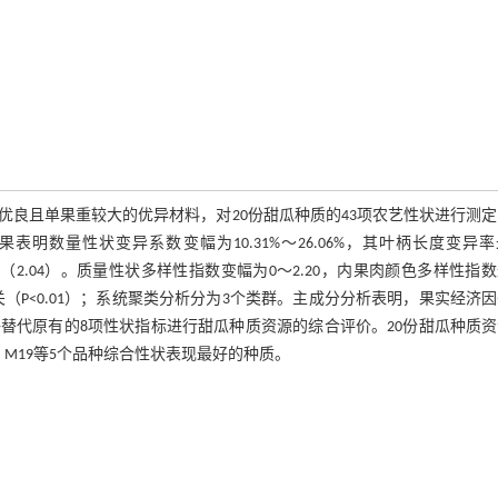
良且单果重较大的优异材料，对20份甜瓜种质的43项农艺性状进行测
数量性状变异系数变幅为10.31%～26.06%，其叶柄长度变异
最高（2.04）。质量性状多样性指数变幅为0～2.20，内果肉颜色多样性指
关（P<0.01）；系统聚类分析分为3个类群。主成分分析表明，果实经济
能够替代原有的8项性状指标进行甜瓜种质资源的综合评价。20份甜瓜种质
12、M19等5个品种综合性状表现最好的种质。