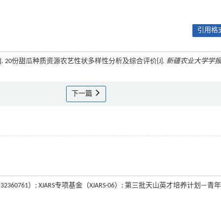
引用格式
 王超楠. 20份甜瓜种质资源农艺性状多样性分析及综合评价[J].
新疆农业大学学
下一篇
360761）; XJARS专项基金（XJARS-06）; 第三批天山英才培养计划—青