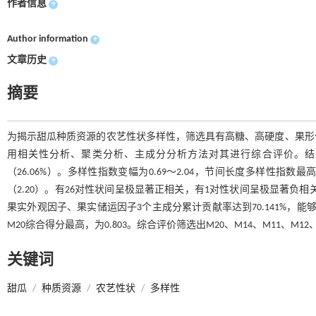
作者信息
+
Author information
+
文章历史
+
摘要
为揭示甜瓜种质资源的农艺性状多样性，筛选具有高糖、高硬度、果形优
用相关性分析、聚类分析、主成分分析方法对其进行综合评价。结果表明
（26.06%）。多样性指数变幅为0.69～2.04，节间长度多样性指数
（2.20）。有26对性状间呈极显著正相关，有1对性状间呈极显著负相
果实外观因子、果实储运因子3个主成分累计贡献率达到70.141%，
M20综合得分最高，为0.803。综合评价筛选出M20、M14、M11、M
关键词
甜瓜
/
种质资源
/
农艺性状
/
多样性