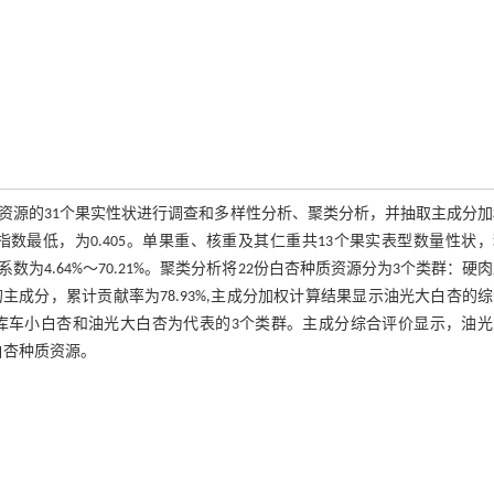
资源的31个果实性状进行调查和多样性分析、聚类分析，并抽取主成分
数最低，为0.405。单果重、核重及其仁重共13个果实表型数量性状
为4.64%～70.21%。聚类分析将22份白杏种质资源分为3个类群：硬
成分，累计贡献率为78.93%,主成分加权计算结果显示油光大白杏的
库车小白杏和油光大白杏为代表的3个类群。主成分综合评价显示，油光
白杏种质资源。