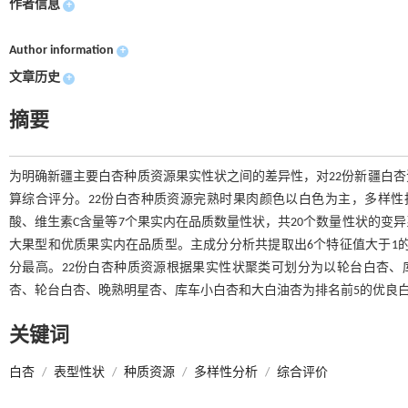
作者信息
+
Author information
+
文章历史
+
摘要
为明确新疆主要白杏种质资源果实性状之间的差异性，对22份新疆白杏
算综合评分。22份白杏种质资源完熟时果肉颜色以白色为主，多样性指
酸、维生素C含量等7个果实内在品质数量性状，共20个数量性状的变异系数
大果型和优质果实内在品质型。主成分分析共提取出6个特征值大于1的主
分最高。22份白杏种质资源根据果实性状聚类可划分为以轮台白杏、
杏、轮台白杏、晚熟明星杏、库车小白杏和大白油杏为排名前5的优良
关键词
白杏
/
表型性状
/
种质资源
/
多样性分析
/
综合评价