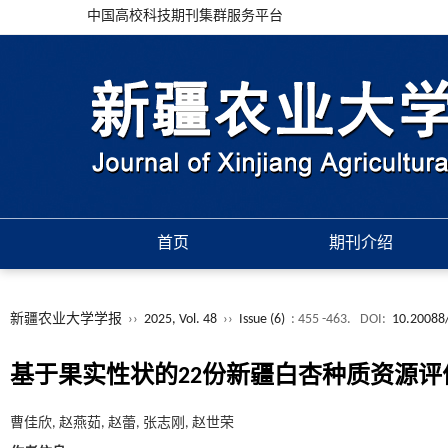
中国高校科技期刊集群服务平台
首页
期刊介绍
新疆农业大学学报
››
2025, Vol. 48
››
Issue (6)
: 455 -463.
DOI:
10.20088/
基于果实性状的22份新疆白杏种质资源评
曹佳欣, 赵燕茹, 赵蕾, 张志刚, 赵世荣