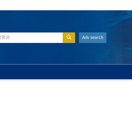
Adv search