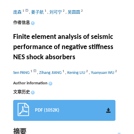
1
1
2
2
庞森
,
姜子航
,
刘可宁
,
吴圆圆
作者信息
+
Finite element analysis of seismic
performance of negative stiffness
NES shock absorbers
1
1
2
2
Sen PANG
,
Zihang JIANG
,
Kening LIU
,
Yuanyuan WU
Author information
+
文章历史
+
PDF (1052K)
摘要