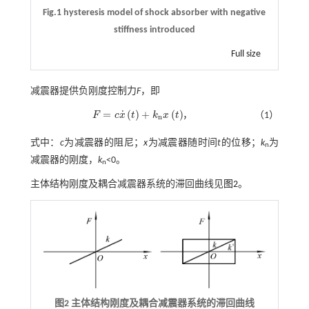
Fig.1 hysteresis model of shock absorber with negative
stiffness introduced
Full size
减震器提供负刚度控制力
F
，即
˙
=
(
)
+
(
)
F
c
x
t
k
x
t
，
（1）
F
=
c
x
˙
t
+
k
n
x
t
n
式中：
c
为减震器的阻尼；
x
为减震器随时间
t
的位移；
k
为
n
减震器的刚度，
k
<0。
n
主体结构刚度及耦合减震器系统的滞回曲线见
图2
。
图2 主体结构刚度及耦合减震器系统的滞回曲线