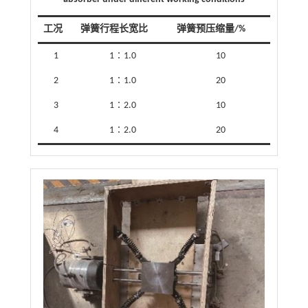
工况
弹簧行程长宽比
弹簧预压缩量/%
1
1∶1.0
10
2
1∶1.0
20
3
1∶2.0
10
4
1∶2.0
20