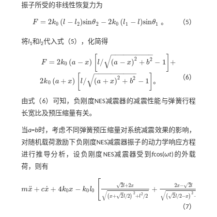
振子所受的非线性恢复力为
=
2
(
−
)
s
i
n
−
2
(
−
)
s
i
n
。
F
k
l
l
θ
k
l
l
θ
（5）
0
2
2
0
1
1
F
=
2
k
0
l
-
l
2
s
i
n
θ
2
-
2
k
0
l
1
-
l
s
i
n
θ
1
。
将
l
和
l
代入
式（5）
，化简得
1
2
−
−
−
−
−
−
−
−
−
−
√
[
]
2
2
=
2
(
−
)
/
(
−
)
+
−
1
+
F
k
a
x
l
a
x
b
F
=
2
k
0
a
-
x
l
/
(
a
-
x
)
2
+
b
2
-
1
+
0
−
−
−
−
−
−
−
−
−
−
√
[
]
（6）
2
2
2
(
+
)
/
(
+
)
+
−
1
。
k
a
x
l
a
x
b
0
2
k
0
a
+
x
l
/
(
a
+
x
)
2
+
b
2
-
1
。
由
式（6）
可知，负刚度NES减震器的减震性能与弹簧行程
长宽比及预压缩量有关。
当
a
=
b
时，考虑不同弹簧预压缩量对系统减震效果的影响，
对随机载荷激励下负刚度NES减震器振子的动力学响应方程
进行推导分析，设负刚度NES减震器受到
f
cos(
ωt
)的外载
荷，则有
[
]
√
√
2
+
2
2
−
2
l
x
x
l
˙
¨
+
+
4
−
+
m
x
c
x
k
x
k
l
0
0
0
m
x
¨
+
c
x
˙
+
4
k
0
x
-
k
0
l
0
2
l
+
2
x
x
+
2
l
/
2
2
+
l
2
/
2
+
2
x
-
2
l
2
l
/
2
-
x
2
+
l
2
/
2
=
f
c
o
s
ω
t
。
√
√
2
2
2
2
√
√
+
2
/
2
+
/
2
2
/
2
−
+
/
2
(
)
(
)
x
l
l
l
x
l
（7）