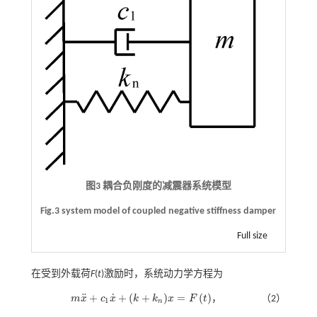
图3 耦合负刚度的减震器系统模型
Fig.3 system model of coupled negative stiffness damper
Full size
在受到外载荷
F
(
t
)激励时，系统动力学方程为
˙
¨
+
+
(
+
)
=
(
)
m
x
c
x
k
k
x
F
t
，
（2）
m
x
¨
+
c
1
x
˙
+
(
k
+
k
n
)
x
=
F
t
1
n