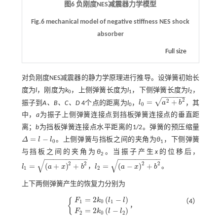
图6 负刚度NES减震器力学模型
Fig.6 mechanical model of negative stiffness NES shock
absorber
Full size
对负刚度NES减震器的静力学原理进行推导。设弹簧初始长
度为
l
，刚度为
k
，上侧弹簧长度为
l
，下侧弹簧长度为
l
，
0
1
2
−
−
−
−
−
−
2
√
2
=
+
振子到
A、B、C、D
4个点的距离为
l
，
l
a
b
，其
l
0
=
a
2
+
b
2
0
0
中，
a
为振子上侧弹簧连接点到挡板弹簧连接点的垂直距
离；
b
为挡板弹簧连接点水平距离的1/2。弹簧的预压缩量
=
−
Δ
l
l
。上侧弹簧与挡板之间的夹角为
θ
，下侧弹簧
Δ
=
l
-
l
0
0
1
与挡板之间的夹角为
θ
。当振子产生
x
的位移后，
2
−
−
−
−
−
−
−
−
−
−
−
−
−
−
−
−
−
−
−
−
√
√
2
2
2
2
=
(
+
)
+
=
(
−
)
+
l
a
x
b
，
l
a
x
b
。
l
1
=
(
a
+
x
)
2
+
b
2
l
2
=
(
a
-
x
)
2
+
b
2
1
2
上下两侧弹簧产生的恢复力分别为
=
2
(
−
)
{
F
k
l
l
（4）
1
0
1
，
F
1
=
2
k
0
l
1
-
l
F
2
=
2
k
0
l
-
l
2
=
2
(
−
)
F
k
l
l
2
0
2