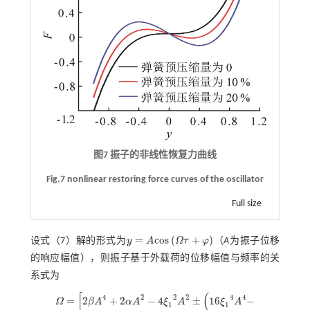
图7 振子的非线性恢复力曲线
Fig.7 nonlinear restoring force curves of the oscillator
Full size
=
c
o
s
(
+
)
设
式（7）
解的形式为
y
A
Ω
τ
φ
（
A
为振子位移
y
=
A
c
o
s
Ω
τ
+
φ
的响应幅值），则振子基于外载荷的位移幅值与频率的关
系式为
[
(
4
2
2
4
2
4
=
2
+
2
−
4
±
16
−
Ω
β
A
α
A
ξ
A
ξ
A
Ω
=
2
β
A
4
+
2
α
A
2
-
4
ξ
1
2
A
2
±
16
ξ
1
4
A
4
-
1
1