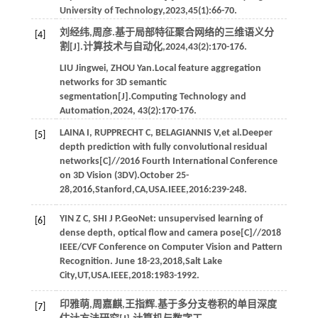
University of Technology
,
2023
,
45
(1):66-70.
刘经纬,周彦.基于局部特征聚合网络的三维语义分
[4]
割[J].
计算技术与自动化
,
2024
,
43
(2):170-176.
LIU
Jingwei
,
ZHOU
Yan
.Local feature aggregation
networks for 3D semantic
segmentation[J].
Computing Technology and
Automation
,
2024
,
43
(2):170-176.
LAINA
I
,
RUPPRECHT
C
,
BELAGIANNIS
V
,
et al
.Deeper
[5]
depth prediction with fully convolutional residual
networks[C]//2016 Fourth International Conference
on 3D Vision (3DV).October 25-
28,2016,Stanford,CA,USA.IEEE,
2016
:239-248.
YIN
Z C
,
SHI
J P
.GeoNet: unsupervised learning of
[6]
dense depth, optical flow and camera pose[C]//2018
IEEE/CVF Conference on Computer Vision and Pattern
Recognition. June 18-23,2018,Salt Lake
City,UT,USA.IEEE,
2018
:1983-1992.
印雅萌,周嘉麒,王指辉.基于多分支卷积的单目深度
[7]