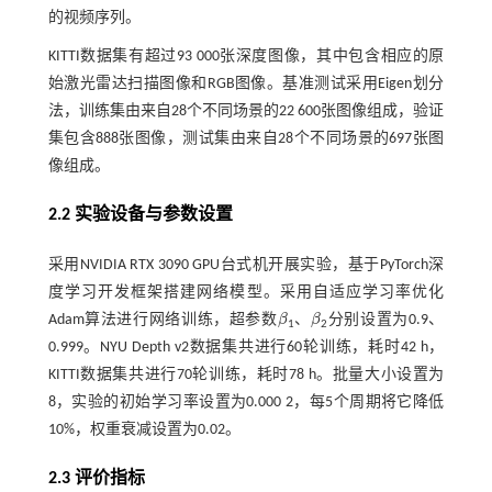
的视频序列。
KITTI数据集有超过93 000张深度图像，其中包含相应的原
始激光雷达扫描图像和RGB图像。基准测试采用Eigen划分
法，训练集由来自28个不同场景的22 600张图像组成，验证
集包含888张图像，测试集由来自28个不同场景的697张图
像组成。
2.2 实验设备与参数设置
采用NVIDIA RTX 3090 GPU台式机开展实验，基于PyTorch深
度学习开发框架搭建网络模型。采用自适应学习率优化
Adam算法进行网络训练，超参数
β
、
β
分别设置为0.9、
β
β
1
2
0.999。NYU Depth v2数据集共进行60轮训练，耗时42 h，
KITTI数据集共进行70轮训练，耗时78 h。批量大小设置为
8，实验的初始学习率设置为0.000 2，每5个周期将它降低
10%，权重衰减设置为0.02。
2.3 评价指标