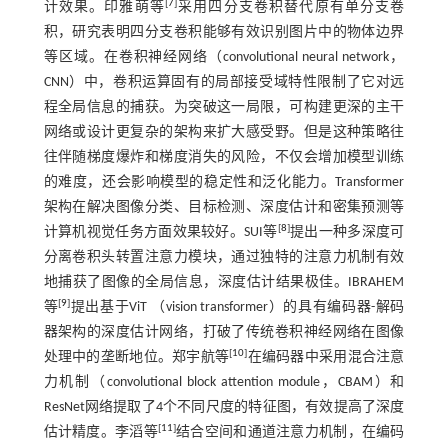
[
7
]
计效果。印雅萌等
采用四分支卷积替代原有单分支卷
积，研究表明四分支卷积能够有效识别图片中的物体边界
等区域。在卷积神经网络（convolutional neural network，
CNN）中，卷积运算固有的局部接受域特性限制了它对远
程全局信息的捕获。为突破这一局限，可构建更深的主干
网络或设计更复杂的架构来扩大感受野。但是这种策略往
往伴随梯度爆炸和梯度消失的风险，不仅会增加模型训练
的难度，还会影响模型的稳定性和泛化能力。Transformer
架构在解决图像分类、目标检测、深度估计和密集预测等
[
8
]
计算机视觉任务方面效果较好。SUI等
提出一种多深度可
分离卷积头转置注意力模块，通过独特的注意力机制有效
地捕获了图像的全局信息，深度估计结果极佳。IBRAHEM
[
9
]
等
提出基于ViT （vision transformer）的具有编码器-解码
器架构的深度估计网络，打破了传统卷积神经网络在图像
[
10
]
处理中的垄断地位。郑宇航等
在编码器中采用混合注意
力机制（convolutional block attention module，CBAM）和
ResNet网络提取了4个不同尺度的特征图，有效提高了深度
[
11
]
估计精度。李滔等
结合空间和通道注意力机制，在编码