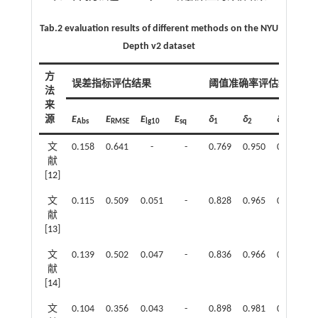
Tab.2 evaluation results of different methods on the NYU
Depth v2 dataset
方
误差指标评估结果
阈值准确率评估结果
法
来
源
E
E
E
E
δ
δ
δ
Abs
RMSE
lg10
sq
1
2
3
文
0.158
0.641
-
-
0.769
0.950
0.988
献
[
12
]
文
0.115
0.509
0.051
-
0.828
0.965
0.992
献
[
13
]
文
0.139
0.502
0.047
-
0.836
0.966
0.993
献
[
14
]
文
0.104
0.356
0.043
-
0.898
0.981
0.996