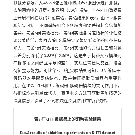
测试分割法，从46 976张图像中选取697张图像进行测试，
去除网络中的逐层扩张卷积（LDC）模块，并在KITTI数据集
上开展不同模块的消融实验，实验结果见
表3
。由1～3组实
验结果可知，不同模块组合下各精度和误差指标变化趋势
各异。与第5组实验相比，第6组实验各误差指标的评估结
果显著降低，表明去除LDC模块会显著降低网络的特征提取
能力。与第1组实验相比，第4组实验的均方根误差和对数
误差分别降低了0.33%和2.56%，这是由于特征交互模块可
在相邻帧之间建立充足的空间，实现位置信息交互，增强
特征提取能力。对比第4、6组实验结果可知，U型编码器-
解码器对平衡网络结构、改善特征提取质量具有重要作
用。在LDC、FIM和U型编码器-解码器模块的共同作用下，
各指标均达到最优状态，表明本文方法可获取更加精确的
深度信息，验证了不同模块在深度估计中的有效性。
表3 在KITTI数据集上的消融实验结果
Tab.3 results of ablation experiments on KITTI dataset