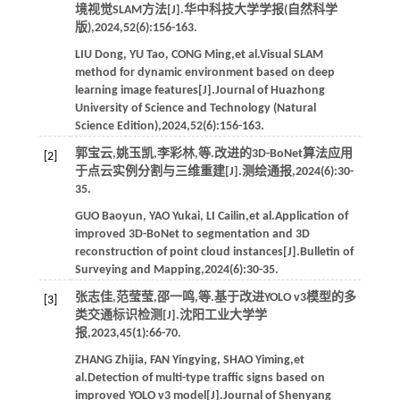
境视觉SLAM方法[J].
华中科技大学学报(自然科学
版)
,
2024
,
52
(6):156-163.
LIU
Dong
,
YU
Tao
,
CONG
Ming
,
et al
.Visual SLAM
method for dynamic environment based on deep
learning image features[J].
Journal of Huazhong
University of Science and Technology (Natural
Science Edition)
,
2024
,
52
(6):156-163.
郭宝云,姚玉凯,李彩林,
等
.改进的3D-BoNet算法应用
[2]
于点云实例分割与三维重建[J].
测绘通报
,
2024
(6):30-
35.
GUO
Baoyun
,
YAO
Yukai
,
LI
Cailin
,
et al
.Application of
improved 3D-BoNet to segmentation and 3D
reconstruction of point cloud instances[J].
Bulletin of
Surveying and Mapping
,
2024
(6):30-35.
张志佳,范莹莹,邵一鸣,
等
.基于改进YOLO v3模型的多
[3]
类交通标识检测[J].
沈阳工业大学学
报
,
2023
,
45
(1):66-70.
ZHANG
Zhijia
,
FAN
Yingying
,
SHAO
Yiming
,
et
al
.Detection of multi-type traffic signs based on
improved YOLO v3 model[J].
Journal of Shenyang