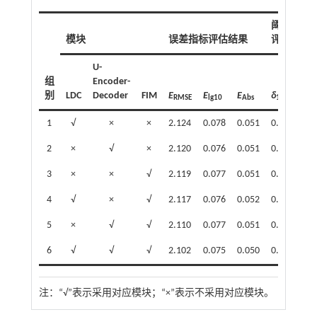
阈值准确
模块
误差指标评估结果
评估结果
U-
组
Encoder-
别
LDC
Decoder
FIM
E
E
E
δ
δ
RMSE
lg10
Abs
1
2
1
√
×
×
2.124
0.078
0.051
0.973
0.
2
×
√
×
2.120
0.076
0.051
0.974
0.
3
×
×
√
2.119
0.077
0.051
0.973
0.
4
√
×
√
2.117
0.076
0.052
0.974
0.
5
×
√
√
2.110
0.077
0.051
0.975
0.
6
√
√
√
2.102
0.075
0.050
0.975
0.
注：
“√”表示采用对应模块；“×”表示不采用对应模块。