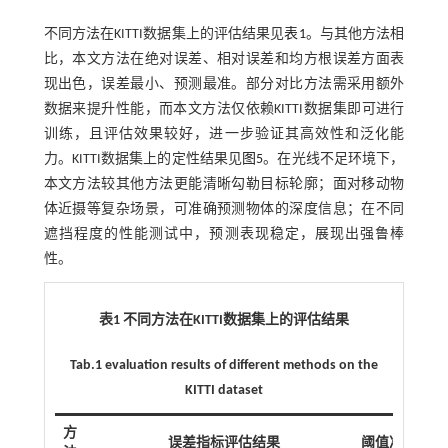
不同方法在KITTI数据集上的评估结果见
表1
。与其他方法相
比，本文方法在绝对误差、相对误差和均方根误差方面表
现出色，误差最小、预测最准。部分对比方法需采用额外
数据来提升性能，而本文方法仅依赖KITTI数据集即可进行
训练，且评估效果较好，进一步验证其高效性和泛化能
力。KITTI数据集上的定性结果见
图5
。在光线不足环境下，
本文方法较其他方法更能清晰勾勒目标轮廓；面对移动物
体近摄等复杂场景，可准确预测物体的深度信息；在不同
遮挡程度的性能测试中，预测表现稳定，展现出强鲁棒
性。
表1 不同方法在KITTI数据集上的评估结果
Tab.1 evaluation results of different methods on the
KITTI dataset
方
误差指标评估结果
阈值准确率评