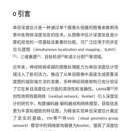
0 引言
单目深度估计是一种通过单个摄像头拍摄的图像来推断场
景中各物体深度信息的技术。从图像中估计深度信息是计
算机视觉的一项基础且重要的功能，可广泛应用于同步定
位与建图（simultaneous localization and mapping，SLAM）
[
1
]
[
2
]
[
3
]
[
4
]
、三维重建
、目标检测
和语义分割
等领域。
近年来，神经网络卓越的图像处理能力为单目深度估计领
域注入了新的活力，推动了从单目图像中直接生成密集深
度图的端到端方法的发展，多种神经网络架构已充分验证
[
5
]
了它在单目深度估计方面的高效性和准确性。LAINA等
开
创性地将残差网络（residual network，ResNet）引入深度估
计的研究中，构建编码器-解码器结构网络模型，获取信息
更为丰富和细致的特征图，为精准实现单目深度估计奠定
[
6
]
了坚实的基础。YIN等
将VGG（visual geometry group
network）模型中的网络架构替换为ResNet，提高了深度估