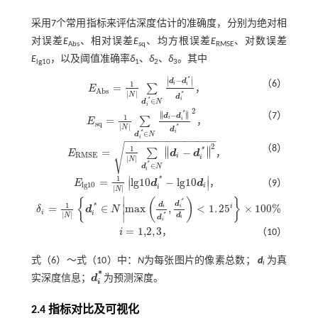
采用7个常用指标来评估深度估计的准确度，分别为绝对相
对误差
E
、相对误差
E
、均方根误差
E
、对数误差
Abs
sq
RMSE
E
，以及阈值准确率
δ
、
δ
、
δ
。其中
lg10
1
2
3
∣
∣
*
−
d
d
∣
∣
（6）
1
i
i
=
∑
E
，
A
b
s
E
A
b
s
=
1
N
∑
d
i
*
∈
N
d
i
-
d
i
*
d
i
*
|
|
*
N
d
i
*
∈
d
N
i
2
∥
∥
*
−
∥
∥
（7）
d
d
1
=
i
∑
i
E
，
s
q
E
s
q
=
1
N
∑
d
i
*
∈
N
d
i
-
d
i
*
d
i
*
2
|
|
*
N
d
i
*
∈
d
N
−
−
−
−
−
−
−
−
−
−
−
−
−
−
−
i
√
2
（8）
∥
∥
1
*
=
−
∥
∥
∑
E
d
d
，
R
M
S
E
i
E
R
M
S
E
=
1
N
∑
d
i
*
∈
N
d
i
-
d
i
*
2
i
|
|
N
*
∈
d
N
i
∣
∣
1
*
=
l
g
10
−
l
g
10
E
d
d
，
（9）
∣
∣
E
l
g
10
=
1
N
l
g
10
d
i
*
-
l
g
10
d
i
l
g
10
i
i
|
|
N
∣
{
(
)
}
*
d
1
d
*
i
=
∈
m
a
x
,
<
1
.
25
×
100
%
∣
i
i
δ
d
N
i
δ
i
=
1
N
d
i
*
∈
N
m
a
x
d
i
d
i
*
,
d
i
*
d
i
<
1
.
25
i
×
100
%
i
∣
|
|
d
*
N
d
i
i
=
1,2
,
3
i
，
（10）
i
=
1,2
,
3
式（6）～
式（10）
中：
N
为每张图片的像素总数；
d
为真
i
*
实深度信息；
d
为预测深度。
d
i
*
i
2.4 指标对比及可视化