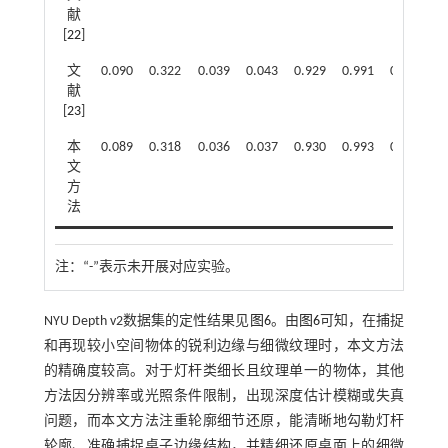
献
[
22
]
文
0.090
0.322
0.039
0.043
0.929
0.991
0.998
献
[
23
]
本
0.089
0.318
0.036
0.037
0.930
0.993
0.998
文
方
法
注：
“-”表示未开展对应实验。
NYU Depth v2数据集的定性结果见
图6
。由
图6
可知，在捕捉
和再现较小空间物体的锐利边缘与细微纹理时，本文方法
的精确度较高。对于灯杆类细长且纹理单一的物体，其他
方法因分辨率或光照条件限制，出现深度估计模糊或失真
问题，而本文方法注重轮廓细节还原，能清晰地勾勒灯杆
轮廓、准确捕捉桌子边缘结构，并精细还原桌面上的细微