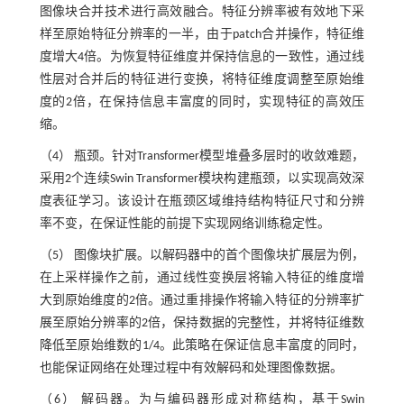
图像块合并技术进行高效融合。特征分辨率被有效地下采
样至原始特征分辨率的一半，由于patch合并操作，特征维
度增大4倍。为恢复特征维度并保持信息的一致性，通过线
性层对合并后的特征进行变换，将特征维度调整至原始维
度的2倍，在保持信息丰富度的同时，实现特征的高效压
缩。
（4） 瓶颈。针对Transformer模型堆叠多层时的收敛难题，
采用2个连续Swin Transformer模块构建瓶颈，以实现高效深
度表征学习。该设计在瓶颈区域维持结构特征尺寸和分辨
率不变，在保证性能的前提下实现网络训练稳定性。
（5） 图像块扩展。以解码器中的首个图像块扩展层为例，
在上采样操作之前，通过线性变换层将输入特征的维度增
大到原始维度的2倍。通过重排操作将输入特征的分辨率扩
展至原始分辨率的2倍，保持数据的完整性，并将特征维数
降低至原始维数的1/4。此策略在保证信息丰富度的同时，
也能保证网络在处理过程中有效解码和处理图像数据。
（6） 解码器。为与编码器形成对称结构，基于Swin