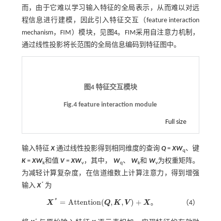
而，由于它难以学习输入特征的全局表示，从而难以对远
程信息进行建模，因此引入特征交互（feature interaction
mechanism，FIM）模块，见
图4
。FIM采用自注意力机制，
通过线性投影将长范围的全局信息编码到特征图中。
图4 特征交互模块
Fig.4 feature interaction module
Full size
输入特征
X
通过线性投影得到相同维度的查询
Q
=
XW
、键
q
K
=
XW
和值
V
=
XW
，其中，
W
、
W
和
W
为权重矩阵。
k
v
q
k
v
为减轻计算复杂度，在信道维数上计算注意力，得到增强
*
输入
X
为
*
=
A
t
t
e
n
t
i
o
n
(
,
,
)
+
。
X
Q
K
V
X
（4）
X
*
=
A
t
e
n
t
o
n
(
Q
,
K
,
V
)
+
X
。
*