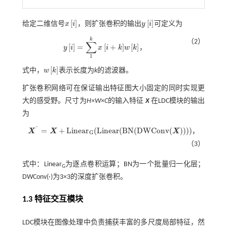
[
]
[
]
给定二维信号
x
i
，则扩张卷积的输出
y
i
可定义为
x
i
y
i
k
（2）
∑
[
]
=
[
+
]
[
]
y
i
x
i
k
w
k
，
y
i
=
∑
1
k
x
i
+
k
w
k
1
[
]
式中，
w
k
表示长度为
k
的滤波器。
w
k
扩张卷积网络可在保证输出特征图大小固定的同时实现更
大的感受野。尺寸为
H×W×C
的输入特征
X
在LDC模块的输出
为
^
=
+
L
i
n
e
a
r
(
L
i
n
e
a
r
(
B
N
(
D
W
C
o
n
v
(
)
)
)
)
X
X
X
，
X
^
=
X
+
L
i
n
e
a
r
G
(
L
i
n
e
a
r
(
B
N
(
D
W
C
o
n
v
(
X
)
)
)
)
G
（3）
式中：Linear
为逐点卷积运算；BN为一个批量归一化层；
G
DWConv(·)为3×3的深度扩张卷积。
1.3 特征交互模块
LDC模块在图像处理中负责捕获丰富的多尺度局部特征，然