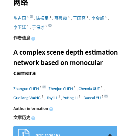
网络
1
1
1
1
1
陈占国
,
陈振军
,
薛晨霞
,
王国亮
,
李金峄
,
1
2
李玉廷
,
于保才
作者信息
+
A complex scene depth estimation
network based on monocular
camera
1
1
1
Zhanguo CHEN
,
Zhenjun CHEN
,
Chenxia XUE
,
1
1
1
2
Guoliang WANG
,
Jinyi LI
,
Yuting LI
,
Baocai YU
Author information
+
文章历史
+