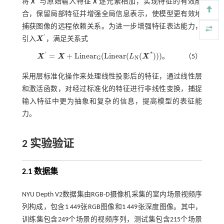
将
X
与原始输入特征
X
逐元素相加，实现特征的有效融
合，保留局部特征并增强全局信息表示，使模型更有效地
捕获图像的远程依赖关系。为进一步增强特征表达能力，
'
引入
X
，满足关系式
X
'
'
*
=
+
L
i
n
e
a
r
(
L
i
n
e
a
r
(
(
)
)
)
。
X
X
L
X
（5）
N
G
X
'
=
X
+
L
i
n
e
a
r
G
(
L
i
n
e
a
r
(
L
N
(
X
*
)
)
)
。
采用层标准化操作来处理线性投影后的特征，通过线性层
和激活函数，对经过标准化的特征进行非线性变换，捕捉
输入特征中更为抽象和复杂的信息，提高模型的表征能
力。
2 实验验证
2.1 数据集
NYU Depth V2数据集由RGB-D摄像机采集的室内场景视频序
列构成，包含1 449张RGB图像和1 449张深度图像。其中，
训练集包含249个场景的视频序列，测试集包含215个场景