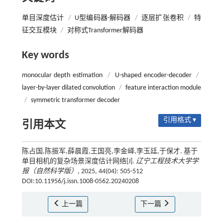
单目深度估计
/
U型编码器-解码器
/
逐层扩张卷积
/
特
征交互模块
/
对称式Transformer解码器
Key words
monocular depth estimation
/
U-shaped encoder-decoder
/
layer-by-layer dilated convolution
/
feature interaction module
/
symmetric transformer decoder
引用格式 ▾
引用本文
陈占国,陈振军,薛晨霞,王国亮,李金峄,李玉廷,于保才. 基于
单目相机的复杂场景深度估计网络[J].
辽宁工程技术大学学
报（自然科学版）
, 2025, 44(04): 505-512
DOI:10.11956/j.issn.1008-0562.20240208
上一篇
下一篇