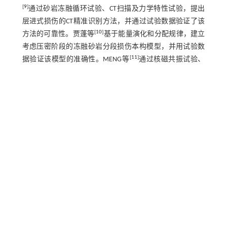
[
9
]
通过砂岩冻融循环试验、CT扫描及力学特性试验，提出
层进式损伤的CT精准识别方法，并通过试验数据验证了该
[
10
]
方法的可靠性。贾蓬等
基于能量演化和分配规律，建立
考虑压密阶段的冻融砂岩分段损伤本构模型，并用试验数
[
11
]
据验证该模型的准确性。MENG等
通过核磁共振试验、
扫描电镜试验和动力特性试验，分析不同冻融循环次数下
铜川砂岩的物理力学性能劣化特征，进而提出岩石动三轴
[
12
]
损伤本构模型。SUN等
通过核磁共振（NMR）和三维X射
线显微镜（3D-XRM）技术，研究冻融循环条件下不同类型
岩石的孔隙演化特征，并对岩石全尺寸范围内的裂缝进行
[
13
-
14
]
了定量表征。贾蓬等
为研究加载速率和冻融循环对砂
岩动态劈裂特性的影响，对不同冻融次数的砂岩开展静态
[
15
]
及不同加载速率的动态劈裂试验。刘享华等
通过分析不
同冻融循环次数下多裂隙试件和完整试件的能量转化特
征，探讨岩石损伤特性与能量转化之间的相关性。肖鹏等
[
16
]
以砂岩为研究对象，通过室内冻融循环试验、扫描电子
显微镜观测和三轴压缩试验，分析砂岩的质量损失、微观
[
17
]
结构变化及力学特性。谭皓等
利用CT技术获取不同冻融