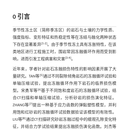
0 引言
季节性冻土区（简称季冻区）的岩石与土壤的力学性质、
强度指标、变形特征和热稳定性等在冻结与融化两种状态
[
1
-
2
]
下存在显著差异
。由于季节性冻土具有冻胀特性，在该
类地区进行工程施工时，围岩常因冻融循环作用而受到影
[
3
-
4
]
响，进而引发工程病害和灾害
。
近年来，学者针对岩石冻融损伤特性的影响因素开展了大
[
5
]
量研究。TAN等
通过不同裂隙倾角岩石的冻融循环试验和
单轴压缩试验，提出冻融循环作用下岩石的临界损伤模
[
6
]
型。宋勇军等
基于不同饱和度岩石的冻融循环试验，结
合CT扫描和单轴压缩试验，分析砂岩的损伤演化特征。
[
7
]
ZHANG等
提出一种基于应力函数的弹黏塑性模型，并利
用饱和红砂岩的冻融循环试验数据验证该模型的有效性。
[
8
]
LIU等
通过CT扫描研究砂岩冻融过程中的细观孔隙变化特
征，并结合力学试验结果提出冻融损伤演化函数。刘杰等