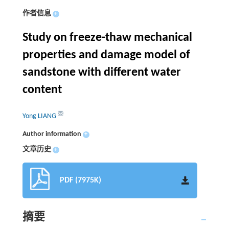
作者信息
+
Study on freeze-thaw mechanical
properties and damage model of
sandstone with different water
content
Yong LIANG
Author information
+
文章历史
+
PDF (7975K)
摘要