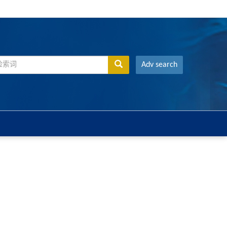
Adv search