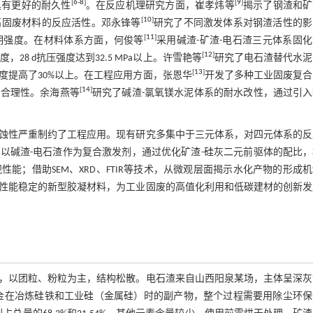
[
6
-
8
]
[
9
]
具有更好的耐久性
。在反应机理研究方面，崔孝炜等
揭示了钢渣和矿
[
10
]
高固废材料的反应活性。邓永锋等
研究了不同激发体系对钢渣活性的影
[
11
]
期强度。在材料体系方面，何俊等
采用碱渣-矿渣-电石渣三元体系固
[
12
]
28 d抗压强度达到32.5 MPa以上。许雪艳等
研究了电石渣替代水泥
[
13
]
度提高了30%以上。在工程应用方面，张恩华
开发了多种工业固废复合
[
14
]
济合理性。余海燕等
研究了碱渣-氯氧镁水泥体系的耐水改性，通过引
蚀性严重制约了工程应用。现有研究多集中于三元体系，对四元体系的反
以碱渣-电石渣作为复合激发剂，通过优化矿渣-硅灰二元前驱体的配比，
；借助SEM、XRD、FTIR等技术，从微观层面揭示水化产物的形成
性能稳定的新型胶凝材料，为工业固废的高值化利用和低碳建材的创新发
，以团粒、粉粒为主，结构松散。电石渣来自山西阳泉某场，主体呈深灰
金在冶炼硅铁和工业硅（金属硅）时的副产物，整个过程需要用除尘环保