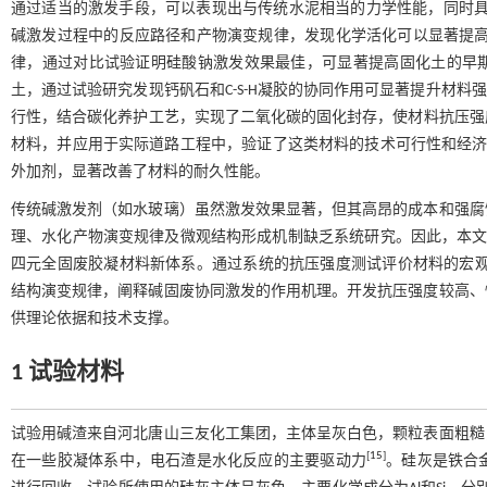
通过适当的激发手段，可以表现出与传统水泥相当的力学性能，同时
碱激发过程中的反应路径和产物演变规律，发现化学活化可以显著提
律，通过对比试验证明硅酸钠激发效果最佳，可显著提高固化土的早
土，通过试验研究发现钙矾石和C-S-H凝胶的协同作用可显著提升材料强度，
行性，结合碳化养护工艺，实现了二氧化碳的固化封存，使材料抗压强
材料，并应用于实际道路工程中，验证了这类材料的技术可行性和经
外加剂，显著改善了材料的耐久性能。
传统碱激发剂（如水玻璃）虽然激发效果显著，但其高昂的成本和强腐
理、水化产物演变规律及微观结构形成机制缺乏系统研究。因此，本文
四元全固废胶凝材料新体系。通过系统的抗压强度测试评价材料的宏观性能
结构演变规律，阐释碱固废协同激发的作用机理。开发抗压强度较高、
供理论依据和技术支撑。
1 试验材料
试验用碱渣来自河北唐山三友化工集团，主体呈灰白色，颗粒表面粗糙
[
15
]
在一些胶凝体系中，电石渣是水化反应的主要驱动力
。硅灰是铁合