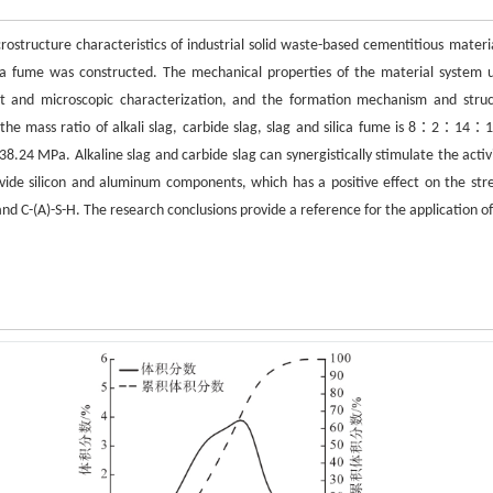
ostructure characteristics of industrial solid waste-based cementitious materia
ilica fume was constructed. The mechanical properties of the material system 
t and microscopic characterization, and the formation mechanism and struc
the mass ratio of alkali slag, carbide slag, slag and silica fume is 8∶2∶14∶1
8.24 MPa. Alkaline slag and carbide slag can synergistically stimulate the activi
vide silicon and aluminum components, which has a positive effect on the str
d C-(A)-S-H. The research conclusions provide a reference for the application of