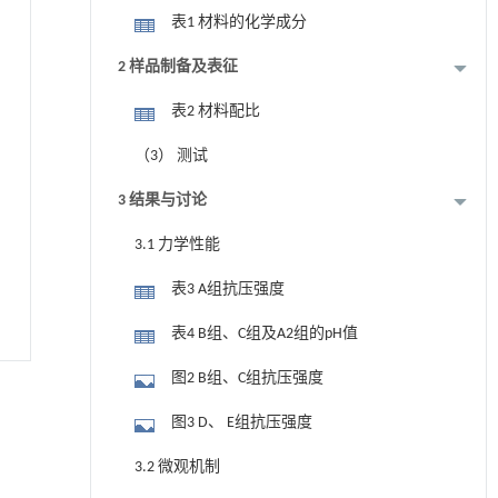
表1 材料的化学成分
2 样品制备及表征
表2 材料配比
（3） 测试
3 结果与讨论
3.1 力学性能
表3 A组抗压强度
表4 B组、C组及A2组的pH值
图2 B组、C组抗压强度
图3 D、 E组抗压强度
3.2 微观机制