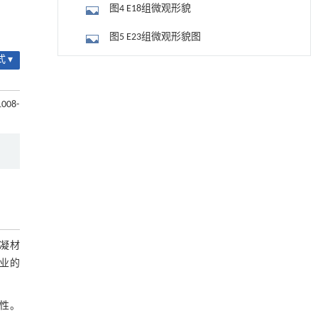
图4 E18组微观形貌
图5 E23组微观形貌图
 ▾
图6 XRD图谱
用于宽浓度范围高效捕集CO₂及低能耗再生的新
[1]
型酮基IPDA相变吸收剂
图7 FTIR谱图
1008-
Engineering
. 2026, Vol.58(3): 1-303
4 结论
https://doi.org/10.1016/j.eng.2025.05.008
参考文献
基于均相催化剂的两段式水热液化实现丙烯腈-
[2]
丁二烯-苯乙烯共聚物的分步脱氮与液化
基金资助
Engineering
. 2026, Vol.58(3): 1-303
https://doi.org/10.1016/j.eng.2025.12.037
用于背面供电网络的纯钌n-TSV加工与极致全干
[3]
法SOI晶圆减薄技术
凝材
Engineering
. 2026, Vol.58(3): 1-303
业的
https://doi.org/10.1016/j.eng.2025.10.026
甲醇法升级回收聚对苯二甲酸乙二酯塑料制备
[4]
性。
乳酸和1,4-环己烷二甲酸