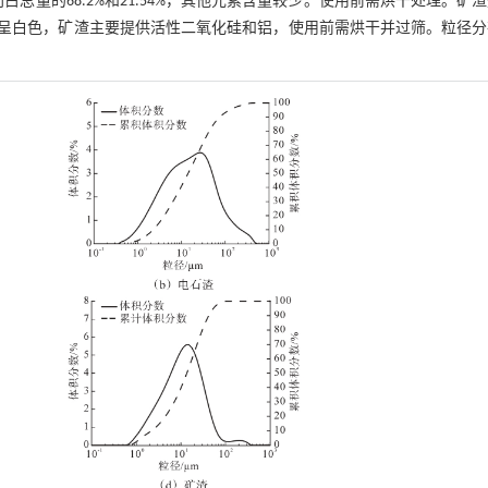
占总量的68.2%和21.54%，其他元素含量较少。使用前需烘干处理。矿
体呈白色，矿渣主要提供活性二氧化硅和铝，使用前需烘干并过筛。粒径