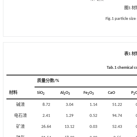
图1 
Fig.1 particle size
表1 
Tab.1 chemical c
质量分数/%
材料
SiO
Al
O
Fe
O
CaO
P
2
2
3
2
3
2
碱渣
8.72
3.04
1.14
51.22
电石渣
2.41
1.29
0.52
94.74
矿渣
26.64
13.12
0.03
52.43