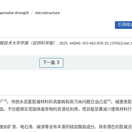
pressive strength
/
microstructure
引用格式
程技术大学学报（自然科学版）
, 2025, 44(04): 455-462 DOI:10.11956/j.issn.
下一篇
[
1
-
3
]
[
4
]
向
。传统水泥基胶凝材料的高能耗和高污染问题日益凸显
。碱激发胶
品，不仅能够实现固体废弃物的资源化利用，而且能显著减少建筑材料行
废如矿渣、电石渣、碱渣等含有丰富的硅铝酸盐成分，具有潜在的胶凝活