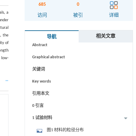
685
0
ls, a
访问
被引
详细
under
tural
摘要
, the
相关文章
导航
ty of
Abstract
ength
Graphical abstract
 low-
关键词
Key words
引用本文
0 引言
1 试验材料
图1 材料的粒径分布