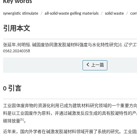
Key words
synergistic stimulate
/
all-solid-waste gelling materials
/
solid waste
/
com
引用本文
张延年,何明恒. 碱固废协同激发胶凝材料强度与水化特性研究[J].
辽宁工
0562.20240358
上一篇
0 引言
工业固体废弃物的资源化利用已成为建筑材料研究领域的一个重要方
料是以工业固废作为原料，并通过碱激发反应生成的具有胶凝特性的产
[
5
]
碳排放量
。
近年来，国内外学者在碱激发胶凝材料领域开展了系统的研究。工业固