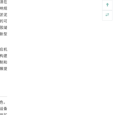
渣在
Engineering
. 2026, Vol.58(3): 1-303
响规
https://doi.org/10.1016/j.eng.2026.02.015
化淤泥
用于废旧聚烯烃高效氢解的熵工程策略
[5]
的可
Engineering
. 2026, Vol.58(3): 1-303
胶凝
https://doi.org/10.1016/j.eng.2025.04.030
入新型
应机
构建
机制和
展提
色，
设备