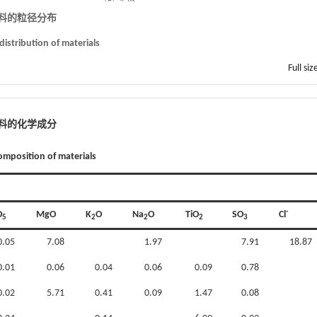
材料的粒径分布
 distribution of materials
Full siz
材料的化学成分
omposition of materials
-
O
MgO
K
O
Na
O
TiO
SO
Cl
5
2
2
2
3
0.05
7.08
1.97
7.91
18.87
0.01
0.06
0.04
0.06
0.09
0.78
0.02
5.71
0.41
0.09
1.47
0.08