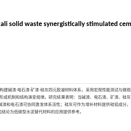
kali solid waste synergistically stimulated ce
建碱渣-电石渣-矿渣-硅灰四元胶凝材料体系，采用宏观性能测试与微
形成机制和结构演变规律。研究结果表明：当碱渣、电石渣、矿渣、硅灰
 MPa；碱渣和电石渣可协同激发体系活性；硅灰可作为增补材料提供硅铝成分
H。研究结论为低碳型水泥替代材料的应用提供参考。