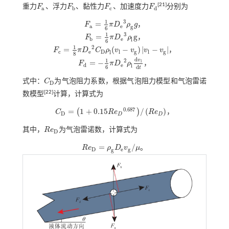
[
21
]
重力
F
、浮力
F
、黏性力
F
、加速度力
F
分别为
F
a
F
b
F
c
F
d
a
b
c
d
1
3
=
F
π
D
ρ
g
，
F
a
=
1
6
π
D
e
3
ρ
g
g
a
e
g
6
1
3
=
g
F
π
D
ρ
，
F
b
=
1
6
π
D
e
3
ρ
l
g
b
e
l
6
1
2
=
(
−
)
|
−
|
F
π
D
C
ρ
v
v
v
v
，
F
c
=
1
8
π
D
e
2
C
D
ρ
l
(
v
l
-
v
g
)
v
l
-
v
g
c
e
D
l
g
l
g
l
8
d
1
v
2
=
−
l
F
π
D
ρ
，
F
d
=
-
1
6
π
D
e
2
ρ
l
d
v
l
d
t
d
e
l
6
d
t
式中：
C
为气泡阻力系数，根据气泡阻力模型和气泡雷诺
C
D
D
[
22
]
数模型
计算，计算式为
0.687
=
1
+
0.15
/
(
)
(
)
C
R
e
R
e
，
C
D
=
1
+
0.15
R
e
D
0.687
/
R
e
D
D
D
D
其中，
R
e
为气泡雷诺数，计算式为
R
e
D
D
=
/
R
e
ρ
D
v
μ
。
R
e
D
=
ρ
g
D
e
v
g
/
μ
D
e
g
g