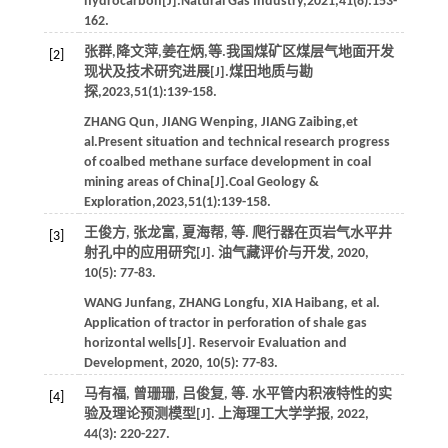
hydrocarbon[J].
Natural Gas Industry
,
2021
,
41
(8):153-
162.
张群,降文萍,姜在炳,
等
.我国煤矿区煤层气地面开发
[2]
现状及技术研究进展[J].
煤田地质与勘
探
,
2023
,
51
(1):139-158.
ZHANG
Qun
,
JIANG
Wenping
,
JIANG
Zaibing
,
et
al
.Present situation and technical research progress
of coalbed methane surface development in coal
mining areas of China[J].
Coal Geology &
Exploration
,
2023
,
51
(1):139-158.
王俊方, 张龙富, 夏海帮,
等
. 爬行器在页岩气水平井
[3]
射孔中的应用研究[J].
油气藏评价与开发
,
2020
,
10
(5): 77-83.
WANG
Junfang
,
ZHANG
Longfu
,
XIA
Haibang
,
et al
.
Application of tractor in perforation of shale gas
horizontal wells[J].
Reservoir Evaluation and
Development
,
2020
,
10
(5): 77-83.
马有福, 曾珊珊, 吕俊复,
等
. 水平管内积液特性的实
[4]
验及理论预测模型[J].
上海理工大学学报
,
2022
,
44
(3): 220-227.