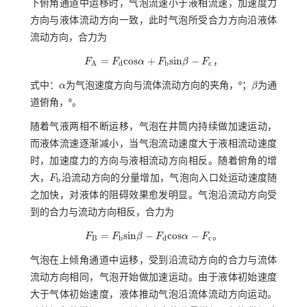
下俯角通道中运移时，气泡流速小于液相流速，加速度力
方向与液体流动方向一致，此时气泡所受合力方向沿液体
流动方向，合力为
=
c
o
s
+
s
i
n
−
F
F
α
F
β
F
，
F
A
=
F
d
c
o
s
α
+
F
b
s
i
n
β
-
F
c
d
b
c
A
式中：
α
为气泡速度方向与流体流动方向的夹角，°；
β
为通
α
β
道俯角，°。
随着气液两相不断运移，气泡在井筒内持续做加速运动，
而液体流速逐渐减小，当气泡流动速度大于液相流动速度
时，加速度力的方向与液相流动方向相反。随着俯角的增
大，
F
沿流动方向的分量增加，气泡向入口处运动速度随
F
b
b
之加快，对液体的阻碍效果愈发明显。气泡沿流动方向受
到的合力与流动方向相反，合力为
=
s
i
n
−
c
o
s
−
F
F
β
F
α
F
。
F
B
=
F
b
s
i
n
β
-
F
d
c
o
s
α
-
F
c
B
b
d
c
气泡在上倾角通道中运移，受到沿流动方向的合力与流体
流动方向相同，气泡开始做加速运动。由于液体初始速度
大于气体初始速度，液体推动气泡沿流体流动方向运动。