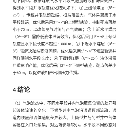
用下倾型。根据煤层气水平井段气泡流时液相滞留效应，
得到水平段井眼轨迹优化结果如下：①上缓倾煤层（8°～
25°），传统井眼轨迹趾端、根端落差大，气体易聚集于水
平段趾端，优化后采用3°～7°的上倾型轨迹，控制靶点落差
小于70 m，以改善见气时间与产气效率；②上近水平煤层
（0°～8°）需降低液体滞留效应，优化后采用1°～4°上倾型
轨迹且水平段长度不超过 1 000 m；③下近水平煤层（0°～
8°）需解决趾端积液问题，优化后采用1°～4°下倾型轨迹并
同样限制水平段长度；④下缓倾煤层（8°～25°）液体滞留
严重影响产能，优化后采用3°～6°下倾型轨迹，靶点落差小
于60 m，以促进液相产出和压力传播。
4 结论
（1）气泡流态中，不同水平段井内气泡聚集位置的差异引
起液体流速的变化。下倾型井中气泡沿通道顶部流动，通
道内顶底部流体速度差异较大。上倾型井与勺型井中气体
容易在入口处聚集，对远端影响较小。水平段不同形态对