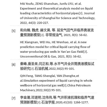
MA
Youfu
,
ZENG
Shanshan
,
Junfu
LYU
,
et al
.
Experiment and theoretical analysis model on liquid
loading characteristics of horizontal pipes[J].
Journal
of University of Shanghai for Science and Technology
,
2022
,
44
(3): 220-227.
和向楠, 魏虎, 赫文昊,
等
. 延安气田气井临界携液流
[5]
量预测新模型[J].
非常规油气
,
2021
,
8
(5): 56-62.
HE
Xiangnan
,
WEI
Hu
,
HE
Wenhao
,
et al
. A new
prediction model for critical liquid carrying flow of
water-producing gas wells in Yan'an Gas Field[J].
Unconventional Oil & Gas
,
2021
,
8
(5): 56-62.
秦峰,唐圣来,闫正和,
等
.水平气井全井筒携液模拟试
[6]
验研究[J].
石油机械
,
2022
,
50
(2):95-101.
QIN
Feng
,
TANG
Shenglai
,
YAN
Zhenghe
,
et
al
.Simulation experiment of liquid carrying in whole
wellbore of horizontal gas well[J].
China Petroleum
Machinery
,
2022
,
50
(2):95-101.
李金潮,邓道明,沈伟伟,
等
.气井积液机理和临界气速
[7]
预测新模型[J].
石油学报
,
2020
,
41
(10): 1266-1277.