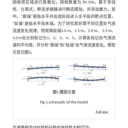
网格将区域进行离散化，网格数量为 84 356。基于非线
性、分离式、瞬态求解器进行瞬态模拟，并添加重力。其
中，“跟端”是指水平井由造斜段进入水平段的靶点位置，
“趾端”是指水平段末端。为了研究距井筒不同位置处气液
流速变化规律，将距离趾端1.0 m、1.5 m、2.0 m、 2.5 m、
3.0 m处分别标记为1、2、3、4、5。计算各标记处气液流
速的平均值，并分析“跟端”和“趾端”处气液流速变化。模型
示意见
图1
。
图1 模型示意
Fig.1 schematic of the model
Full size
[
20
]
气液两相流动时体积分数的连续性方程
为