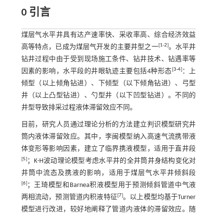
0 引言
煤层气水平井具有达产速率快、采收率高、综合经济效益
[
1
-
2
]
高等特点，已成为煤层气开发的主要井型之一
。水平井
钻井过程中由于受到现场施工条件、钻井技术、钻遇率等
[
3
-
4
]
因素的影响，水平段的井眼轨迹主要包括4种形态
：上
倾型（以上倾角钻进）、下倾型（以下倾角钻进）、弓型
井（以上凸型钻进）、勺型井（以下凹型钻进）。不同的
井型导致排采过程液体滞留效应不同。
目前，研究人员通过理论分析的方法建立判识模型研究井
筒内液体滞留效应。其中，李闽模型纳入高速气流携带液
体变形等影响因素，建立了临界携液模型，适用于直井段
[
5
]
；K-H波动理论模型考虑水平井的全井筒井身结构变化对
井筒中流态及携液的影响，适用于煤层气水平井倾斜段
[
6
]
；王琦模型和Barnea积液模型用于预测倾斜管道中气液
[
7
]
两相流动，预测管道内积液特征
。以上模型均基于Turner
模型进行改进，较好地阐释了管道内液体的滞留效应。随