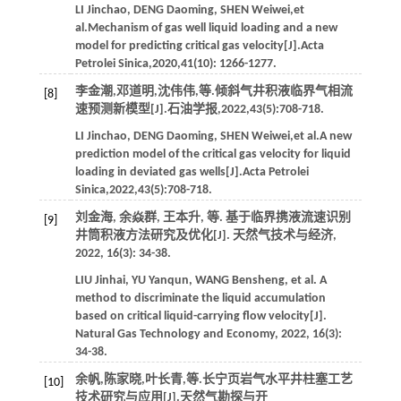
LI
Jinchao
,
DENG
Daoming
,
SHEN
Weiwei
,
et
al
.Mechanism of gas well liquid loading and a new
model for predicting critical gas velocity[J].
Acta
Petrolei Sinica
,
2020
,
41
(10): 1266-1277.
李金潮,邓道明,沈伟伟,
等
.倾斜气井积液临界气相流
[8]
速预测新模型[J].
石油学报
,
2022
,
43
(5):708-718.
LI
Jinchao
,
DENG
Daoming
,
SHEN
Weiwei
,
et al
.A new
prediction model of the critical gas velocity for liquid
loading in deviated gas wells[J].
Acta Petrolei
Sinica
,
2022
,
43
(5):708-718.
刘金海, 余焱群, 王本升,
等
. 基于临界携液流速识别
[9]
井筒积液方法研究及优化[J].
天然气技术与经济
,
2022
,
16
(3): 34-38.
LIU
Jinhai
,
YU
Yanqun
,
WANG
Bensheng
,
et al
. A
method to discriminate the liquid accumulation
based on critical liquid-carrying flow velocity[J].
Natural Gas Technology and Economy
,
2022
,
16
(3):
34-38.
余帆,陈家晓,叶长青,
等
.长宁页岩气水平井柱塞工艺
[10]
技术研究与应用[J].
天然气勘探与开