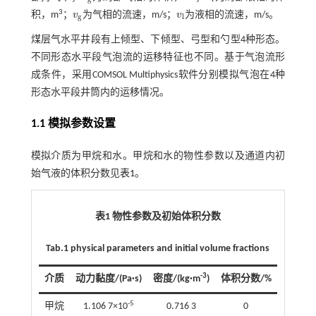
3
积，m
；
v
为气相的流速，m/s；
v
为液相的流速，m/s。
v
g
v
l
g
l
煤层气水平井段有上倾型、下倾型、弓型和勺型4种形态。
不同形态水平段气泡流的运移特征也不同。基于气泡流形
成条件，采用COMSOL Multiphysics软件分别模拟气泡在4种
形态水平段井筒内的运移情况。
1.1 模拟参数设置
模拟介质为甲烷和水。甲烷和水的物性参数以及通道内初
始气液的体积分数见
表1
。
表1 物性参数及初始体积分数
Tab.1 physical parameters and initial volume fractions
-3
介质
动力黏度/(Pa·s)
密度/(kg·m
)
体积分数/%
-5
甲烷
1.106 7×10
0.716 3
0