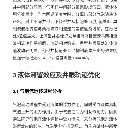
出受气泡影响较小，液体体积分数变化不明显。由于弓型
井中间部分较高，气泡在中间部分聚集形成气团，液体体
积分数最小。当气团逐渐变大时，分离出部分气泡随液体
产出。对比不同井型，下倾型井从标记处1到标记处5，单
相流液相流速与两相流液相流速的差值逐渐增加，在标记
处5差值最大。上倾型井各标记处单相流液相流速与两相流
液相流速几乎相同，流动相对稳定。弓型井最高处流体流
速波动较明显。勺型井标记处1、2抑制液体产出的效果明
显强于标记处3、4、5，速度降低0.004 m/s。
3 液体滞留效应及井眼轨迹优化
3.1 气泡流运移过程分析
气泡流动过程中受到液体的浮力作用，同时受到液体抑制
气泡上升的阻力作用。由于气液之间为相互作用力，因此
通过研究气泡在液体运移中受力情况，来分析气泡对液体
滞留效应的影响。气泡受力分析见
图5
。气泡在液体中所受