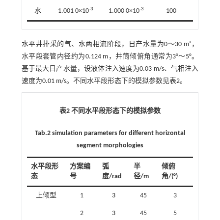
-3
-3
水
1.001 0×10
1.000 0×10
100
水平井排采的气、水两相流阶段，日产水量为0～30 m³，
水平段套管内径约为0.124 m，井筒倾俯角通常为3°～5°。
基于最大日产水量，设液体注入速度为0.03 m/s、气相注入
速度为0.01 m/s。不同水平段形态下的模拟参数见
表2
。
表2 不同水平段形态下的模拟参数
Tab.2 simulation parameters for different horizontal
segment morphologies
水平段形
方案编
弧
半
倾俯
态
号
度/rad
径/m
角/(°)
上倾型
1
3
45
3
2
3
45
5