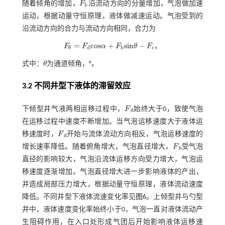
随着倾角的增加，
F
沿流动方向的分量增加，气泡做加速
F
b
b
运动，根据动量守恒原理，液体做减速运动。气泡受到的
沿流动方向的合力与流动方向相同，合力为
=
c
o
s
+
s
i
n
−
F
F
α
F
θ
F
，
F
θ
=
F
d
c
o
s
α
+
F
b
s
i
n
θ
-
F
c
d
b
c
θ
式中：
θ
为通道倾角，°。
θ
3.2 不同井型下液体的滞留效应
下倾型井气液两相运移过程中，
F
始终大于0，致使气泡
F
A
在运移过程中速度不断增加。当气泡运移速度大于液体运
移速度时，
F
开始与流体流动方向相反，气泡运移速度的
F
d
增长速率降低。随着俯角增大，气泡直径增大，
F
受气泡
F
b
直径的影响较大，气泡沿流体运移方向受力增大，气泡运
移速度逐渐增加。气泡直径增大进一步影响液体的产出，
并造成局部压力增大，根据动量守恒原理，液体流动速度
降低。不同井型下液体流速变化率见
图6
。上倾型井与勺型
井中，液体速度变化率始终小于0，气泡一直对液体流动产
生阻碍作用，在入口处形成气团后开始影响液体运移速