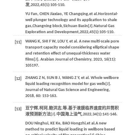
发
,
2022
,
45
(1):105-110.
YU
Fan
,
CHEN
Jiaxiao
,
YE
Changqing
,
et al
.Horizontal-
well plunger technology and its application to shale
gas,Changning block,Sichuan Basin[J].
Natural Gas
Exploration and Development
,
2022
,
45
(1):105-110.
WANG
K
,
SHI
F W
,
LOU
Y
,
et al
. A new multi-scale pore
[11]
transport capacity model considering elliptical shape
and retention effect of unequal-thickness water
films[J].
Arabian Journal of Chemistry
,
2023
,
16
(11):
105197.
ZHANG
Z N
,
SUN
B J
,
WANG
Z Y
,
et al
. Whole wellbore
[12]
liquid loading recognition model for gas wells[J].
Journal of Natural Gas Science and Engineering
,
2018
,
60
: 153-163.
豆宁辉,柯珂,鲍洪志,
等
.基于液膜临界速度的井筒积
[13]
液预测新方法[J].
中国海上油气
,
2022
,
34
(1):141-146.
DOU
Ninghui
,
KE
Ke
,
BAO
Hongzhi
,
et al
.A new
method to predict liquid loading in wellbore based