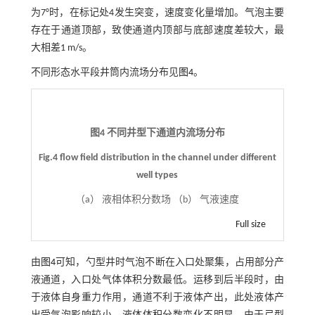
为7°时，在标记处4发生突变，速度变化量增加。气泡主要
存在于通道顶部，致使通道内顶部与底部速度差较大，最
大相差1 m/s。
不同形态水平段井筒内流场分布见
图4
。
图4 不同井型下通道内流场分布
Fig.4 flow field distribution in the channel under different
well types
（a） 液相体积分数场 （b） 气液速度
Full size
由
图4
可知，勺型井时气泡不断在入口处聚集，占用部分产
液通道，入口处气体体积分数最低。运移到后半段时，由
于液体自身重力作用，通道不利于液体产出，此处液体产