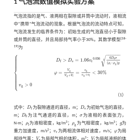
1 气泡流数值模拟实验方案
气泡流指的是气、液两相在裂隙或井筒中流动时，液相流
中“携带”气泡流动的现象。根据气泡流的流动特点可知，
气泡流发生的临界条件为：初始生成的气泡直径小于裂隙
[
18
-
或井筒的直径，并且局部持气率小于30%。其数学模型
19
]
为
⎧
−
−
−
−
−
−
⎪
⎪
⎪
√
⎪
6
D
σ
0.036
⎪
>
=
1.06
0
⎪
D
D
v
3
e
r
f
⎪
⎪
(
−
)
ρ
ρ
g
l
g
⎨
V
v
g
g
=
=
<
30
%
⎪
φ
⎪
D
f
>
D
e
=
1.06
v
r
0.036
6
D
0
σ
(
ρ
l
-
ρ
g
)
g
3
φ
=
V
g
V
g
+
V
l
=
v
g
v
g
+
v
l
<
30
%
v
g
>
0
⎪
+
+
v
v
V
V
⎪
g
l
g
l
⎪
⎪
⎪
⎩
⎪
>
0
v
g
（1）
式中：
D
为裂隙通道的直径，m；
D
为初始气泡的直径，
D
f
D
e
e
f
m；
D
为注气通道的直径，m；
σ
为液相的表面张力，
D
0
σ
0
3
3
N·m；
ρ
为液相密度，kg/m
；
ρ
为气相密度，kg/m
；
g
为
ρ
l
ρ
g
g
l
g
2
重力加速度，m/s
；
v
为两相流体相对速度，m/s；
φ
为局
v
r
φ
r
3
部持气率；
V
为局部气相的体积，m
；
V
为局部液相的体
V
g
V
l
g
l