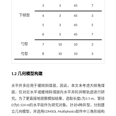
3
3
45
7
下倾型
4
3
45
3
5
3
45
5
6
3
45
7
勺型
7
10
10
3
弓型
8
10
10
3
1.2 几何模型构建
水平井多应用于缓倾斜煤层，因此，本文未考虑大倾角煤
层，仅对近水平或缓倾斜煤层内水平井的井眼轨迹进行研
究。为了更直接地观察模拟结果，选取长度
L
为3.5 m、管径
D
为0.124 m的水平段作为研究对象。针对4种井型，分别建
立几何模型，并选用COMSOL Multiphysics软件中三角形结构