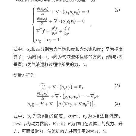
⎧
⎪
⎪
⎪
∂
(
)
α
ρ
⎪
g
（2）
g
+
∇
⋅
=
0
⎪
(
)
α
ρ
v
⎪
g
g
g
⎪
∂
⎪
t
∂
(
)
α
ρ
⎨
l
+
∇
⋅
(
)
=
0
l
α
ρ
v
l
l
l
∂
⎪
t
，
⎪
⎪
∂
α
g
ρ
g
∂
t
+
∇
⋅
α
g
ρ
g
v
g
=
0
∂
α
l
ρ
l
∂
t
+
∇
⋅
α
l
ρ
l
v
l
=
0
∇
2
f
=
∂
2
f
∂
x
2
+
∂
2
f
∂
⎪
2
2
∂
∂
⎪
f
f
2
⎪
∇
=
+
f
⎪
⎩
⎪
2
2
∂
∂
x
y
+
=
1
α
α
g
l
∇
式中：
α
和
α
分别为含气饱和度和含水饱和度；
为梯度
α
g
α
l
g
l
∇
算子；
t
为时间，s；
x
向为气液流体运移的方向，
y
向与
x
向
垂直；
f
为气液运移过程中所受的力，N。
动量方程为
∂
ρ
（3）
p
+
∇
⋅
=
0
(
)
ρ
v
，
p
∂
ρ
p
∂
t
+
∇
⋅
ρ
p
v
p
=
0
p
∂
t
∂
(
)
ρ
v
p
p
+
∇
⋅
=
−
∇
+
(
)
ρ
v
v
p
p
p
∂
ρ
p
v
p
∂
t
+
∇
⋅
ρ
p
v
p
v
p
=
-
∇
p
+
p
∂
t
T
g
+
+
∇
⋅
∇
+
∇
[
(
)
]
ρ
F
μ
v
v
，
（4）
p
p
ρ
p
g
+
F
+
∇
⋅
μ
∇
v
p
+
∇
v
p
T
p
3
式中：
ρ
为第
p
相的密度，kg/m
；
v
为
p
相法相流速，
ρ
p
v
p
p
p
P
a
⋅
s
m/s；
μ
为动力黏度，
；
F
为作用在流体上的曳力、升
μ
F
P
a
⋅
s
力、壁面润滑力、湍流扩散力共同作用的合力，N。