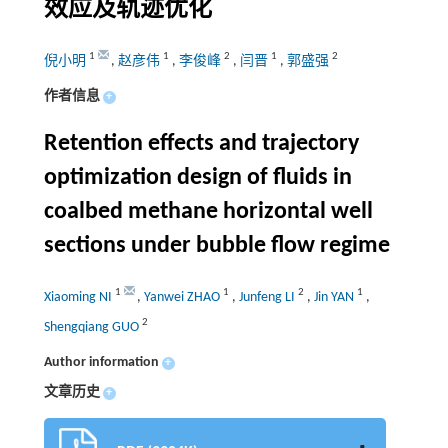
效应及轨迹优化
1
1
2
1
2
倪小明
,
赵彦伟
,
李俊峰
,
闫晋
,
郭盛强
作者信息
+
Retention effects and trajectory
optimization design of fluids in
coalbed methane horizontal well
sections under bubble flow regime
1
1
2
1
Xiaoming NI
,
Yanwei ZHAO
,
Junfeng LI
,
Jin YAN
,
2
Shengqiang GUO
Author information
+
文章历史
+