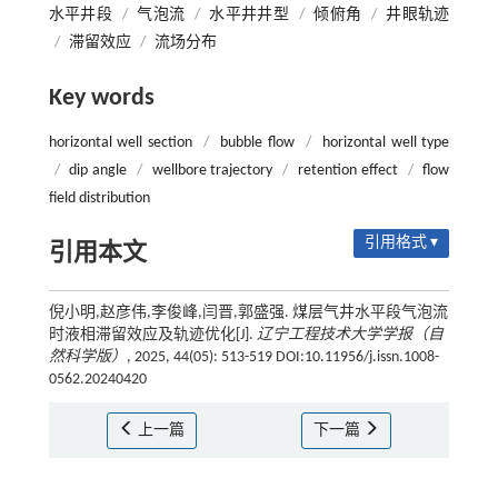
水平井段
/
气泡流
/
水平井井型
/
倾俯角
/
井眼轨迹
/
滞留效应
/
流场分布
Key words
horizontal well section
/
bubble flow
/
horizontal well type
/
dip angle
/
wellbore trajectory
/
retention effect
/
flow
field distribution
引用格式 ▾
引用本文
倪小明,赵彦伟,李俊峰,闫晋,郭盛强. 煤层气井水平段气泡流
时液相滞留效应及轨迹优化[J].
辽宁工程技术大学学报（自
然科学版）
, 2025, 44(05): 513-519 DOI:10.11956/j.issn.1008-
0562.20240420
上一篇
下一篇