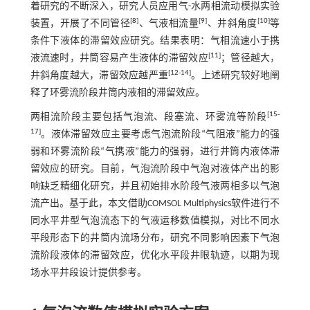
着研究的不断深入，研究人员应用气-水两相流动模拟实验
[
8
]
[
9
]
[
10
]
装置，开展了不同管径
、气液相流量
、井斜角度
等
条件下液体的滞留效应研究。结果表明：气相流速小于携
[
11
]
液流速时，井筒容易产生液体的滞留效应
；管径越大，
[
12
-
14
]
井斜角度越大，滞留效应越严重
。上述研究较好地阐
释了环雾流阶段井筒内液相的滞留效应。
[
15
-
两相流阶段主要包括气泡流、段塞流、环雾流等阶段
17
]
。液体滞留效应主要考虑气泡流阶段“气阻液”能力的强
弱和环雾流阶段“气携液”能力的强弱，进行井筒内液体滞
留效应的研究。目前，气泡流阶段中气泡对液体产出的影
响缺乏精细化研究，并且初始排水阶段气液两相多以气泡
流产出。基于此，本文借助COMSOL Multiphysics软件进行不
同水平井型气泡流态下的气液运移数值模拟，对比不同水
平段形态下的井筒内流场分布，研究不同影响因素下气泡
流阶段液体的滞留效应，优化水平段井眼轨迹，以期为现
场水平井段设计提供参考。