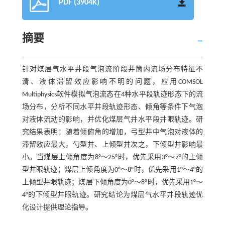
PDF (3904K)
摘要
针对煤层气水平井段气泡流阶段井筒内流场分布特征不
清、液体滞留效应影响不明的问题，应用COMSOL
Multiphysics软件模拟气泡流态在4种水平段轨迹形态下的流
场分布，分析不同水平井段轨迹形态、倾角等条件下气泡
对液体流动的影响，并优化煤层气井水平段井眼轨迹。研
究结果表明：随着倾俯角的增加，弓型井中气泡对液体的
滞留效应最大，勺型井、上倾型井次之，下倾型井影响最
小。当煤层上倾角度为8°～25°时，优先采用3°～7°的上倾
型井眼轨迹；煤层上倾角度为0°～8°时，优先采用1°～4°的
上倾型井眼轨迹；煤层下倾角度为0°～8°时，优先采用1°～
4°的下倾型井眼轨迹。研究结论为煤层气水平井段轨迹优
化设计提供理论指导。