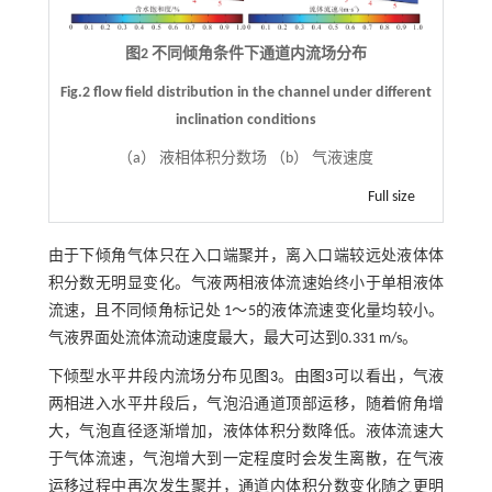
图2 不同倾角条件下通道内流场分布
Fig.2 flow field distribution in the channel under different
inclination conditions
（a） 液相体积分数场 （b） 气液速度
Full size
由于下倾角气体只在入口端聚并，离入口端较远处液体体
积分数无明显变化。气液两相液体流速始终小于单相液体
流速，且不同倾角标记处 1～5的液体流速变化量均较小。
气液界面处流体流动速度最大，最大可达到0.331 m/s。
下倾型水平井段内流场分布见
图3
。由
图3
可以看出，气液
两相进入水平井段后，气泡沿通道顶部运移，随着俯角增
大，气泡直径逐渐增加，液体体积分数降低。液体流速大
于气体流速，气泡增大到一定程度时会发生离散，在气液
运移过程中再次发生聚并，通道内体积分数变化随之更明