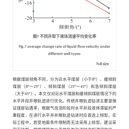
图7 不同井型下液体流速平均变化率
Fig.7 average change rate of liquid flow velocity under
different well types
Full size
根据煤层倾角不同，分为近水平煤层（小于8°）、缓倾斜
煤层（8°～25°）、倾斜煤层（25°～45°）和急倾斜煤层
（大于45°）。本文仅对近水平煤层和缓倾斜煤层情况下的
水平井段井眼轨迹进行优化。传统井眼轨迹钻进主要是保
证煤层钻遇率，根据气泡流阶段时水平井段液体滞留的严
重程度，在进行水平井井眼轨迹钻进时应首选上倾型。实
际工程中，若受地面条件限制而无法采用上倾型，建议采