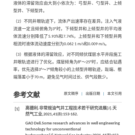
液体的滞留效应由大到小依次为：弓型井、勺型井、上倾
型井、下倾型井。
（2）不同井眼轨迹下，流体产出速率存在差异。注入气液
流速一定且倾俯角为3°时，下倾型井和上倾型井的平均液
体流速分别降低了5.93%和7.74%，上倾型井和下倾型井两
相流时液体流动速度分别为0.062 1 m/s和0.009 m/s。
（3）根据液体的滞留效应，对不同倾伏煤层水平井段施工
井眼轨迹进行了优化。煤层倾角为8°～25°时，应结合钻遇
率，优先选择3°～7°倾角较小的上倾型井眼轨迹，趾端、根
端落差小于70 m，避免见气时间过长、供气段数少。
参考文献
原文顺序
|
出版日期
|
本文引用
高德利.非常规油气井工程技术若干研究进展[J].
天
[1]
然气工业
,
2021
,
41
(8):153-162.
GAO
Deli
.Some research advances in well engineering
technology for unconventional