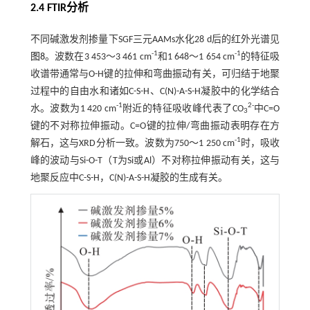
2.4 FTIR分析
不同碱激发剂掺量下SGF三元AAMs水化28 d后的红外光谱见
-1
-1
图8
。波数在3 453～3 461 cm
和1 648～1 654 cm
的特征吸
收谱带通常与O-H键的拉伸和弯曲振动有关，可归结于地聚
过程中的自由水和诸如C-S-H、C(N)-A-S-H凝胶中的化学结合
-1
2-
水。波数为1 420 cm
附近的特征吸收峰代表了CO
中C=O
3
键的不对称拉伸振动。C=O键的拉伸/弯曲振动表明存在方
-1
解石，这与XRD分析一致。波数为750～1 250 cm
时，吸收
峰的波动与Si-O-T（T为Si或Al）不对称拉伸振动有关，这与
地聚反应中C-S-H，C(N)-A-S-H凝胶的生成有关。