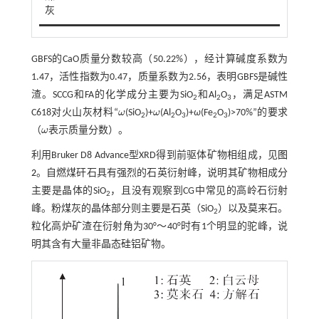
灰
GBFS的CaO质量分数较高（50.22%），经计算碱度系数为
1.47，活性指数为0.47，质量系数为2.56，表明GBFS是碱性
渣。SCCG和FA的化学成分主要为SiO
和Al
O
，满足ASTM
2
2
3
C618对火山灰材料“
ω
(SiO
)+
ω
(Al
O
)+
ω
(Fe
O
)>70%”的要求
ω
ω
2
2
3
2
3
（
ω
表示质量分数）。
ω
利用Bruker D8 Advance型XRD得到前驱体矿物相组成，见
图
2
。自燃煤矸石具有强烈的石英衍射峰，说明其矿物相成分
主要是晶体的SiO
，且没有观察到CG中常见的高岭石衍射
2
峰。粉煤灰的晶体部分则主要是石英（SiO
）以及莫来石。
2
粒化高炉矿渣在衍射角为30°～40°时有1个明显的驼峰，说
明其含有大量非晶态硅铝矿物。