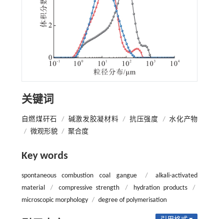
关键词
自燃煤矸石
/
碱激发胶凝材料
/
抗压强度
/
水化产物
/
微观形貌
/
聚合度
Key words
spontaneous combustion coal gangue
/
alkali-activated
material
/
compressive strength
/
hydration products
/
microscopic morphology
/
degree of polymerisation