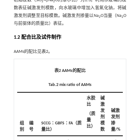
初始模数（SiO
与Na
O的摩尔比）为2.3。利用水玻璃的模
2
2
数表征碱激发剂模数，向水玻璃中增加入氢氧化钠，将碱
激发剂调整至目标模数。碱激发剂掺量以Na
O当量（Na
O
2
2
与前驱体的质量比）表征。
1.2 配合比及试件制作
AAMs的配比见
表2
。
表2 AAMs的配比
Tab.2 mix ratio of AAMs
水胶
碱
比
激
发
碱激
（质
剂
发剂
量
组
编
SCCG∶GBFS∶FA（质
模
掺
比）
别
号
量比）
数
量/%