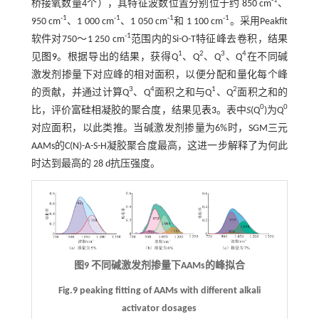
-1
桥接氧数量4个），其特征波数位置分别位于约 850 cm
、
-1
-1
-1
-1
950 cm
、1 000 cm
、1 050 cm
和 1 100 cm
。采用Peakfit
-1
软件对750～1 250 cm
范围内的Si-O-T特征峰去卷积，结果
1
2
3
4
见
图9
。根据导出的结果，获得Q
、Q
、Q
、Q
在不同碱
激发剂掺量下对应峰的相对面积，以便分配和量化每个峰
3
4
1
2
的贡献，并通过计算Q
、Q
面积之和与Q
、Q
面积之和的
0
0
比，评价富硅相凝胶的聚合度，结果见
表3
。表中
S
(Q
)为Q
对应面积，以此类推。当碱激发剂掺量为6%时，SGM三元
AAMs的C(N)-A-S-H凝胶聚合度最高，这进一步解释了为何此
时达到最高的 28 d抗压强度。
图9 不同碱激发剂掺量下AAMs的峰拟合
Fig.9 peaking fitting of AAMs with different alkali
activator dosages