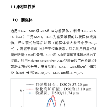
1.1 原材料性质
（1） 前驱体
选用SCCG、S105级GBFS和FA为前驱体，制备SCCG-GBFS-
FA（SGF）三元AAMs。SCCG为露天堆积的块状固体废弃
物，经过颚式破碎后过筛（前驱体最大粒径小于250
μ
μ
m），再置于烘箱中烘干至恒重状态，然后利用行星式球
磨仪研磨15 min后备用。GBFS和FA由河南省某建筑材料公司
提供。利用Malvern Mastersizer 2000型激光粒度仪检测3种
前驱体的粒径分布，结果见
图1
。SCCG、GBFS和FA的中值粒
径（D50）分别为57.20
μ
m、13.10
μ
m和11.74
μ
m。
μ
μ
μ