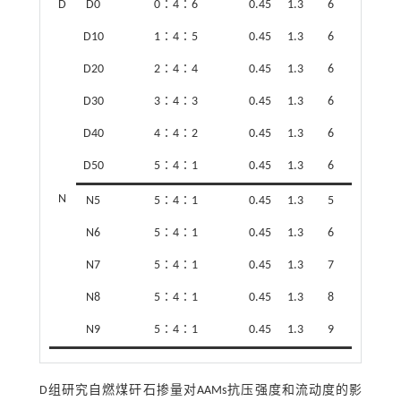
D
D0
0∶4∶6
0.45
1.3
6
D10
1∶4∶5
0.45
1.3
6
D20
2∶4∶4
0.45
1.3
6
D30
3∶4∶3
0.45
1.3
6
D40
4∶4∶2
0.45
1.3
6
D50
5∶4∶1
0.45
1.3
6
N
N5
5∶4∶1
0.45
1.3
5
N6
5∶4∶1
0.45
1.3
6
N7
5∶4∶1
0.45
1.3
7
N8
5∶4∶1
0.45
1.3
8
N9
5∶4∶1
0.45
1.3
9
D组研究自燃煤矸石掺量对AAMs抗压强度和流动度的影