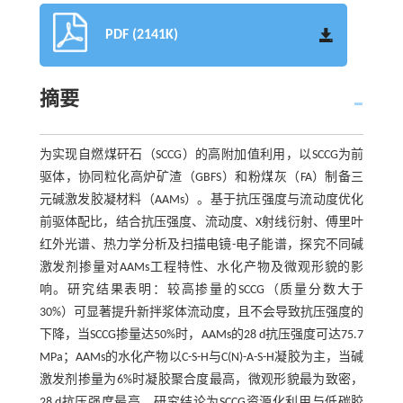
PDF (2141K)
摘要
为实现自燃煤矸石（SCCG）的高附加值利用，以SCCG为前
驱体，协同粒化高炉矿渣（GBFS）和粉煤灰（FA）制备三
元碱激发胶凝材料（AAMs）。基于抗压强度与流动度优化
前驱体配比，结合抗压强度、流动度、X射线衍射、傅里叶
红外光谱、热力学分析及扫描电镜-电子能谱，探究不同碱
激发剂掺量对AAMs工程特性、水化产物及微观形貌的影
响。研究结果表明：较高掺量的SCCG（质量分数大于
30%）可显著提升新拌浆体流动度，且不会导致抗压强度的
下降，当SCCG掺量达50%时，AAMs的28 d抗压强度可达75.7
MPa；AAMs的水化产物以C-S-H与C(N)-A-S-H凝胶为主，当碱
激发剂掺量为6%时凝胶聚合度最高，微观形貌最为致密，
28 d抗压强度最高。研究结论为SCCG资源化利用与低碳胶