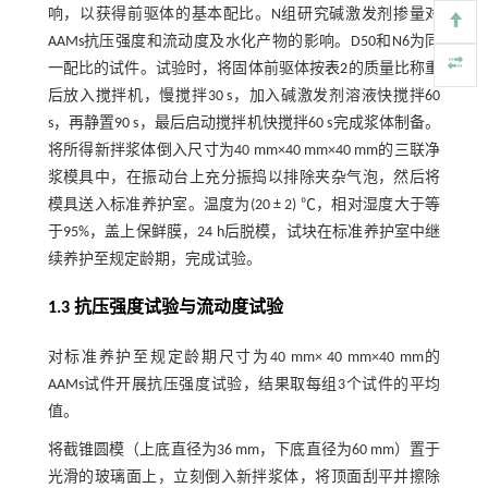
响，以获得前驱体的基本配比。N组研究碱激发剂掺量对
AAMs抗压强度和流动度及水化产物的影响。D50和N6为同
一配比的试件。试验时，将固体前驱体按
表2
的质量比称重
后放入搅拌机，慢搅拌30 s，加入碱激发剂溶液快搅拌60
s，再静置90 s，最后启动搅拌机快搅拌60 s完成浆体制备。
将所得新拌浆体倒入尺寸为40 mm×40 mm×40 mm的三联净
浆模具中，在振动台上充分振捣以排除夹杂气泡，然后将
模具送入标准养护室。温度为(20 ± 2) ℃，相对湿度大于等
于95%，盖上保鲜膜，24 h后脱模，试块在标准养护室中继
续养护至规定龄期，完成试验。
1.3 抗压强度试验与流动度试验
对标准养护至规定龄期尺寸为40 mm× 40 mm×40 mm的
AAMs试件开展抗压强度试验，结果取每组3个试件的平均
值。
将截锥圆模（上底直径为36 mm，下底直径为60 mm）置于
光滑的玻璃面上，立刻倒入新拌浆体，将顶面刮平并擦除