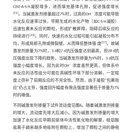
C(N)-A-S-H凝胶增多，进而填充基体孔隙，促进强度增长
−
[
15
]
。当碱激发剂掺量超过7%时，过高的OH
浓度可能导致
-
水化反应速率过快，早期生成的水化产物（如C-S-H凝胶）
迅速包裹未反应的颗粒，形成扩散屏障，阻碍后续反应的
[
16
]
持续进行
。同时，快速的水化过程可能引起凝胶分布不
[
17
]
均，形成局部孔隙或微裂缝，从而降低整体强 度
。故碱
激发剂掺量为7%时，3 d和7 d抗压强度达到最高，但28 d抗
压强度出现下降的趋势。当碱激发剂掺量为9%时，3 d抗压
−
强度小幅度增长。因为此时OH
浓度虽然更高，但体系中
-
未反应的活性组分可能在高碱性环境下部分溶解，一定程
度上弥补了前期反应的不完全性。然而，由于凝胶“包裹效
应”仍占主导，强度回升幅度有限且强度显著低于掺量为7%
时的峰值。
不同碱激发剂掺量下试件流动度见
图6
。随着碱激发剂掺量
的增大，流动度先增大后减小。因为碱激发剂掺量的增大
加速了水化反应早期前驱体中活性氧化物的解聚，硅铝酸
盐离子越来越多地吸附在颗粒上，增加了颗粒之间的静电