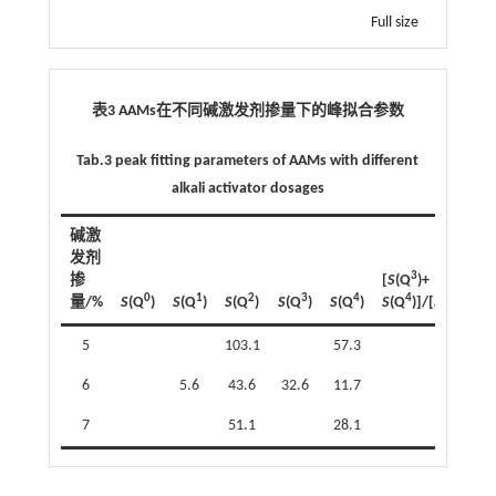
Full size
表3 AAMs在不同碱激发剂掺量下的峰拟合参数
Tab.3 peak fitting parameters of AAMs with different
alkali activator dosages
碱激
发剂
3
掺
[
S
(Q
)+
0
1
2
3
4
4
1
量/%
S
(Q
)
S
(Q
)
S
(Q
)
S
(Q
)
S
(Q
)
S
(Q
)]/[
S
(Q
)
+S
(
5
103.1
57.3
0.56
6
5.6
43.6
32.6
11.7
0.90
7
51.1
28.1
0.55