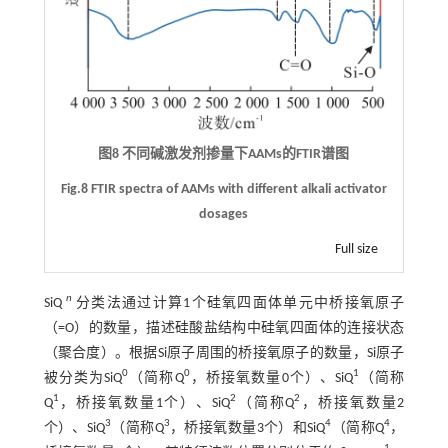
图8 不同碱激发剂掺量下AAMs的FTIR谱图
Fig.8 FTIR spectra of AAMs with different alkali activator
dosages
Full size
n
SiQ
分类法通过计算1个硅氧四面体单元中桥接氧原子
（=O）的数量，描述硅酸盐结构中硅氧四面体的连接状态
（聚合度）。根据Si原子周围的桥接氧原子的数量，Si原子
0
0
1
被分类为SiQ
（简称Q
，桥接氧数量0个）、SiQ
（简称
1
2
2
Q
，桥接氧数量1个）、SiQ
（简称Q
，桥接氧数量2
3
3
4
4
个）、SiQ
（简称Q
，桥接氧数量3个）和SiQ
（简称Q
，