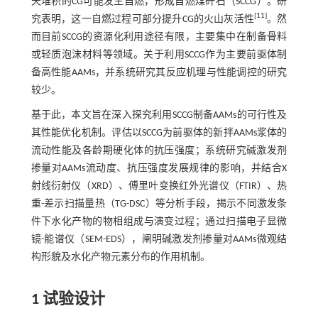
天堆积的CG可能发生自燃，形成自燃煤矸石（SCCG）。研
[
11
]
究表明，这一自燃过程可部分提升CG的火山灰活性
。然
而目前SCCG的资源化利用途径有限，主要集中在制备骨料
或轻质泡沫材料等领域。关于利用SCCG作为主要前驱体制
备高性能AAMs，并系统研究其反应机理与性能调控的研究
较少。
基于此，本文旨在深入探究利用SCCG制备AAMs的可行性及
其性能优化机制。评估以SCCG为前驱体的新拌AAMs浆体的
流动性能及各龄期硬化体的抗压强度；系统研究碱激发剂
掺量对AAMs流动度、抗压强度发展规律的影响，并结合X
射线衍射仪（XRD）、傅里叶变换红外光谱仪（FTIR）、热
重-差示扫描量热（TG-DSC）等分析手段，揭示不同激发条
件下水化产物的物相组成与演变过程；通过扫描电子显微
镜-能谱仪（SEM-EDS），阐明碱激发剂掺量对AAMs微观结
构形貌及水化产物元素分布的作用机制。
1 试验设计