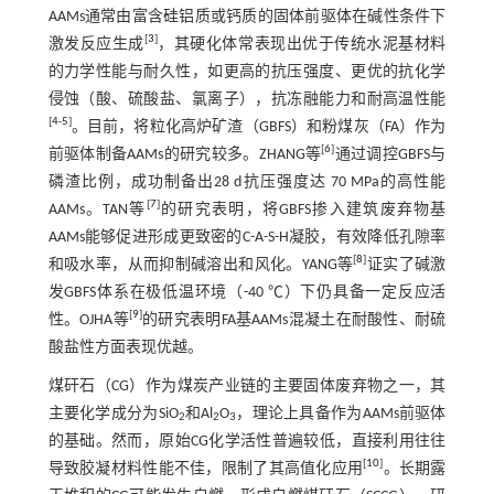
AAMs通常由富含硅铝质或钙质的固体前驱体在碱性条件下
[
3
]
激发反应生成
，其硬化体常表现出优于传统水泥基材料
的力学性能与耐久性，如更高的抗压强度、更优的抗化学
侵蚀（酸、硫酸盐、氯离子），抗冻融能力和耐高温性能
[
4
-
5
]
。目前，将粒化高炉矿渣（GBFS）和粉煤灰（FA）作为
[
6
]
前驱体制备AAMs的研究较多。ZHANG等
通过调控GBFS与
磷渣比例，成功制备出28 d抗压强度达 70 MPa的高性能
[
7
]
AAMs。TAN等
的研究表明，将GBFS掺入建筑废弃物基
AAMs能够促进形成更致密的C-A-S-H凝胶，有效降低孔隙率
[
8
]
和吸水率，从而抑制碱溶出和风化。YANG等
证实了碱激
发GBFS体系在极低温环境（-40 ℃）下仍具备一定反应活
[
9
]
性。OJHA等
的研究表明FA基AAMs混凝土在耐酸性、耐硫
酸盐性方面表现优越。
煤矸石（CG）作为煤炭产业链的主要固体废弃物之一，其
主要化学成分为SiO
和Al
O
，理论上具备作为AAMs前驱体
2
2
3
的基础。然而，原始CG化学活性普遍较低，直接利用往往
[
10
]
导致胶凝材料性能不佳，限制了其高值化应用
。长期露