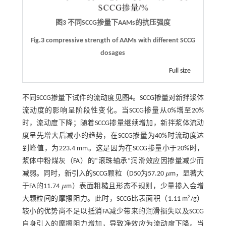
图3 不同SCCG掺量下AAMs的抗压强度
Fig.3 compressive strength of AAMs with different SCCG
dosages
Full size
不同SCCG掺量下试件的流动度见
图4
。SCCG掺量对新拌浆体
流动度的影响呈阶段性变化。当SCCG掺量从0%增至20%
时，流动度下降；随着SCCG掺量继续增加，新拌浆体流动
度呈先增大后减小的趋势，在SCCG掺量为40%时流动度达
到峰值，为223.4 mm。这是因为在SCCG掺量小于20%时，
浆体中粉煤灰（FA）的“滚珠轴承”润滑效应因掺量减少而
减弱。同时，新引入的SCCG颗粒（D50为57.20
μ
m，显著大
μ
于FA的11.74
μ
m）表面粗糙且形态不规则，少量掺入会增
μ
2
大颗粒间的摩擦阻力。此时，SCCG比表面积（1.11 m
/g）
较小的优势尚不足以抵消FA减少带来的润滑损失以及SCCG
自身引入的摩擦阻力增加，导致净效应为流动度下降。当