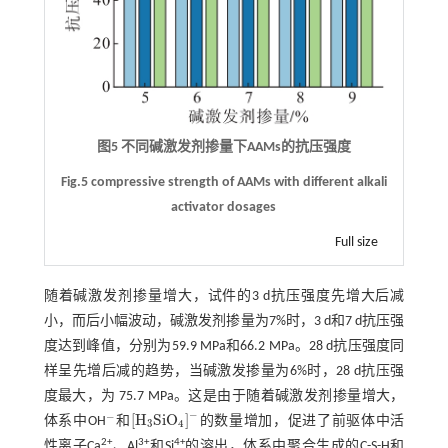
图5 不同碱激发剂掺量下AAMs的抗压强度
Fig.5 compressive strength of AAMs with different alkali
activator dosages
Full size
随着碱激发剂掺量增大，试件的3 d抗压强度先增大后减
小，而后小幅波动，碱激发剂掺量为7%时，3 d和7 d抗压强
度达到峰值，分别为59.9 MPa和66.2 MPa。28 d抗压强度同
样呈先增后减的趋势，当碱激发掺量为6%时，28 d抗压强
度最大，为 75.7 MPa。这是由于随着碱激发剂掺量增大，
−
−
[
H
S
i
O
]
体系中OH
和
的数量增加，促进了前驱体中活
-
H
3
S
i
O
4
-
3
4
2+
3+
4+
性离子Ca
、Al
和Si
的溶出，体系中聚合生成的C-S-H和