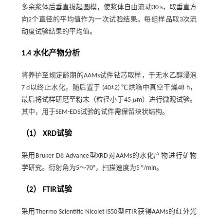
多余浆体后垂直拔起圆模，使浆体自由流动30 s，取垂直方
向2个直径的平均值作为一次试验结果。每组样品取3次流
动度试验结果的平均值。
1.4 水化产物分析
将养护至规定龄期的AAMs试件钻芯取样，于无水乙醇浸泡
7 d以终止水化，随后置于 (40±2) ℃烘箱中真空干燥48 h，
最后将试样研磨至粉末（粒径小于45
μ
m）进行微观试验。
μ
其中，用于SEM-EDS试验的试件需保留块状结构。
（1） XRD试验
采用Bruker D8 Advance型XRD对AAMs的水化产物进行矿物
学研究。衍射角为5～70°，扫描速度为5 °/min。
（2） FTIR试验
采用Thermo Scientific Nicolet iS50型FTIR获得AAMs的红外光