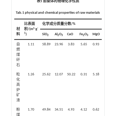
表1 前驱体的物理化学性质
Tab.1 physical and chemical properties of raw materials
比表面
化学成分质量分数/%
-
材
积/(m²∙g
1
料
)
SiO
Al
O
CaO
Fe
O
MgO
SO
2
2
3
2
3
3
自
1.11
58.89
23.96
3.83
5.65
0.93
0.48
燃
煤
矸
石
粒
1.26
25.62
12.07
50.22
0.31
5.18
2.41
化
高
炉
矿
渣
粉
1.70
49.84
34.51
4.93
4.12
0.62
1.04
煤