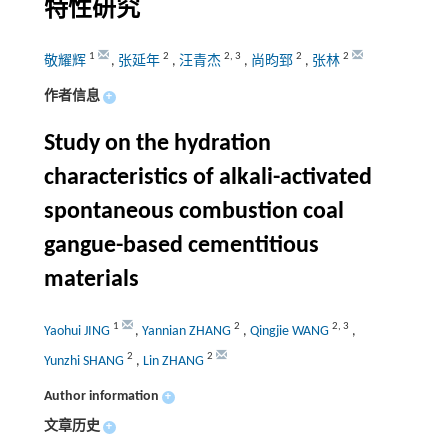
特性研究
1
2
2
,
3
2
2
敬耀辉
,
张延年
,
汪青杰
,
尚昀郅
,
张林
作者信息
+
Study on the hydration
characteristics of alkali-activated
spontaneous combustion coal
gangue-based cementitious
materials
1
2
2
,
3
Yaohui JING
,
Yannian ZHANG
,
Qingjie WANG
,
2
2
Yunzhi SHANG
,
Lin ZHANG
Author information
+
文章历史
+