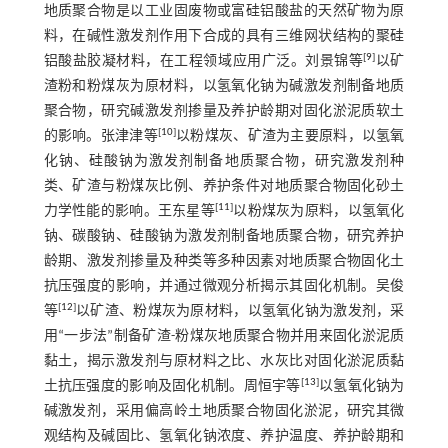
地质聚合物是以工业固废物或富硅铝酸盐的天然矿物为原
料，在碱性激发剂作用下合成的具有三维网状结构的聚硅
[
9
]
铝酸盐胶凝材料，在工程领域应用广泛。刘景锦等
以矿
渣粉和粉煤灰为原材料，以氢氧化钠为碱激发剂制备地质
聚合物，研究碱激发剂掺量及养护龄期对固化淤泥质软土
[
10
]
的影响。张津津等
以粉煤灰、矿渣为主要原料，以氢氧
化钠、硅酸钠为激发剂制备地质聚合物，研究激发剂种
类、矿渣与粉煤灰比例、养护条件对地质聚合物固化砂土
[
11
]
力学性能的影响。王东星等
以粉煤灰为原料，以氢氧化
钠、碳酸钠、硅酸钠为激发剂制备地质聚合物，研究养护
龄期、激发剂掺量及种类等多种因素对地质聚合物固化土
抗压强度的影响，并通过微观分析揭示其固化机制。吴俊
[
12
]
等
以矿渣、粉煤灰为原材料，以氢氧化钠为激发剂，采
用“一步法”制备矿渣-粉煤灰地质聚合物并用来固化淤泥质
黏土，揭示激发剂与原材料之比、水灰比对固化淤泥质黏
[
13
]
土抗压强度的影响及固化机制。周恒宇等
以氢氧化钠为
碱激发剂，采用偏高岭土地质聚合物固化淤泥，研究其微
观结构及碱固比、氢氧化钠浓度、养护温度、养护龄期和