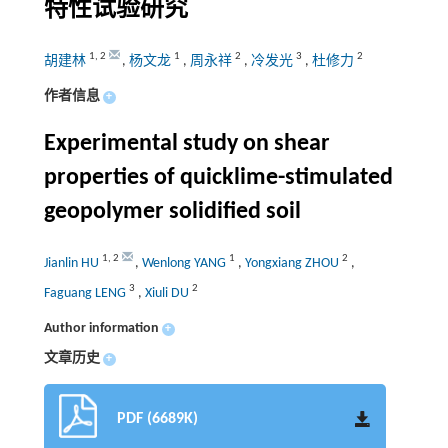
特性试验研究
1
,
2
1
2
3
2
胡建林
,
杨文龙
,
周永祥
,
冷发光
,
杜修力
作者信息
+
Experimental study on shear
properties of quicklime-stimulated
geopolymer solidified soil
1
,
2
1
2
Jianlin HU
,
Wenlong YANG
,
Yongxiang ZHOU
,
3
2
Faguang LENG
,
Xiuli DU
Author information
+
文章历史
+
PDF (6689K)