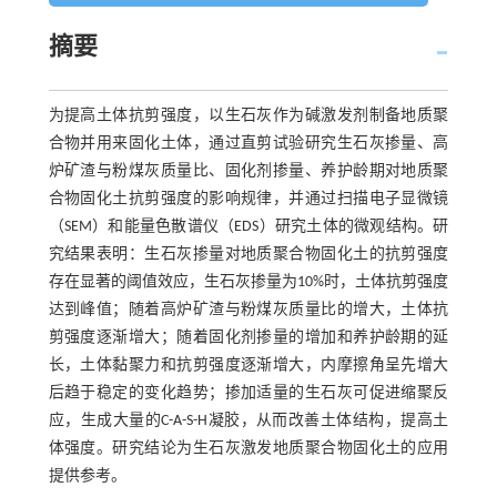
摘要
为提高土体抗剪强度，以生石灰作为碱激发剂制备地质聚
合物并用来固化土体，通过直剪试验研究生石灰掺量、高
炉矿渣与粉煤灰质量比、固化剂掺量、养护龄期对地质聚
合物固化土抗剪强度的影响规律，并通过扫描电子显微镜
（SEM）和能量色散谱仪（EDS）研究土体的微观结构。研
究结果表明：生石灰掺量对地质聚合物固化土的抗剪强度
存在显著的阈值效应，生石灰掺量为10%时，土体抗剪强度
达到峰值；随着高炉矿渣与粉煤灰质量比的增大，土体抗
剪强度逐渐增大；随着固化剂掺量的增加和养护龄期的延
长，土体黏聚力和抗剪强度逐渐增大，内摩擦角呈先增大
后趋于稳定的变化趋势；掺加适量的生石灰可促进缩聚反
应，生成大量的C-A-S-H凝胶，从而改善土体结构，提高土
体强度。研究结论为生石灰激发地质聚合物固化土的应用
提供参考。