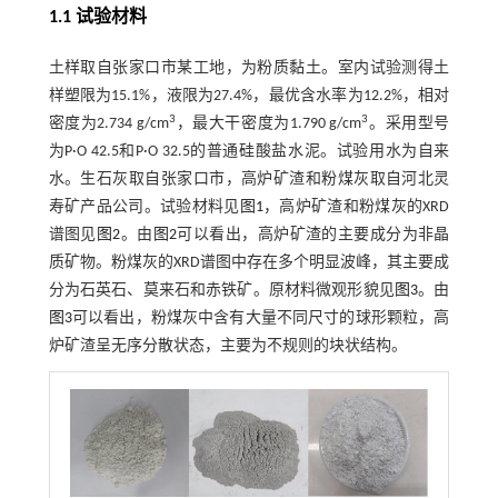
1.1 试验材料
土样取自张家口市某工地，为粉质黏土。室内试验测得土
样塑限为15.1%，液限为27.4%，最优含水率为12.2%，相对
3
3
密度为2.734 g/cm
，最大干密度为1.790 g/cm
。采用型号
为P·O 42.5和P·O 32.5的普通硅酸盐水泥。试验用水为自来
水。生石灰取自张家口市，高炉矿渣和粉煤灰取自河北灵
寿矿产品公司。试验材料见
图1
，高炉矿渣和粉煤灰的XRD
谱图见
图2
。由
图2
可以看出，高炉矿渣的主要成分为非晶
质矿物。粉煤灰的XRD谱图中存在多个明显波峰，其主要成
分为石英石、莫来石和赤铁矿。原材料微观形貌见
图3
。由
图3
可以看出，粉煤灰中含有大量不同尺寸的球形颗粒，高
炉矿渣呈无序分散状态，主要为不规则的块状结构。