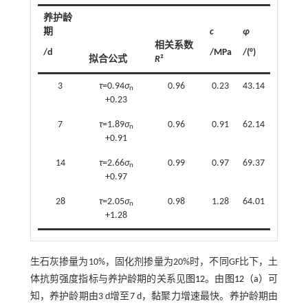
养护龄
期
c
φ
相关系数
/d
/MPa
/(°)
拟合公式
R
²
3
τ
=0.94
σ
0.96
0.23
43.14
n
+0.23
7
τ
=1.89
σ
0.96
0.91
62.14
n
+0.91
14
τ
=2.66
σ
0.99
0.97
69.37
n
+0.97
28
τ
=2.05
σ
0.98
1.28
64.01
n
+1.28
生石灰掺量为10%，固化剂掺量为20%时，不同GF比下，土
体抗剪强度指标与养护龄期的关系见
图12
。由
图12（a）
可
知，养护龄期由3 d增至7 d，黏聚力增速最快。养护龄期由