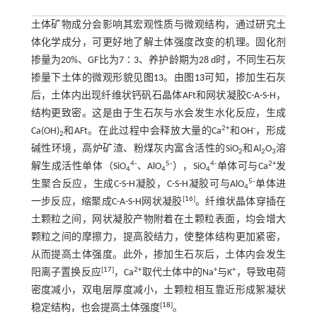
土体矿物成分会影响其宏观性质与微观结构，通过研究土
体化学成分，可更好地了解土体强度改变的机理。固化剂
掺量为20%、GF比为7∶3、养护龄期为28 d时，不同生石灰
掺量下土体的微观形貌见
图13
。由
图13
可知，掺加生石灰
后，土体内出现纤维状钙矾石晶体AFt和网状凝胶C-A-S-H，
结构更致密。这是由于生石灰与水会发生水化反应，生成
2+
-
Ca(OH)
和AFt。在此过程中会释放大量的Ca
和OH
，形成
2
碱性环境，高炉矿渣、粉煤灰内富含活性的SiO
和Al
O
溶
2
2
3
4-
5-
4-
2+
解生成活性单体（SiO
、AlO
），SiO
单体可与Ca
发
4
4
4
5-
生聚合反应，生成C-S-H凝胶，C-S-H凝胶可与AlO
单体进
4
[
16
]
一步反应，缩聚成C-A-S-H网状凝胶
。纤维状晶体穿插在
土颗粒之间，网状凝胶产物附着在土颗粒表面，均会增大
颗粒之间的摩擦力，提高胶结力，使整体结构更加紧密，
从而提高土体强度。此外，掺加生石灰后，土体内会发生
[
17
]
2+
+
+
阳离子置换反应
，Ca
取代土体中的Na
与K
，导致电荷
密度减小，双电层厚度减小，土颗粒相互靠近形成絮凝状
[
18
]
稳定结构，也会提高土体强度
。