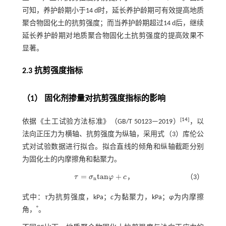
可知，养护龄期小于14 d时，延长养护龄期可有效提高地质
聚合物固化土的抗剪强度；而当养护龄期超过14 d后，继续
延长养护龄期对地质聚合物固化土抗剪强度的提高效果不
显著。
2.3 抗剪强度指标
（1） 固化剂掺量对抗剪强度指标的影响
[
14
]
依据《土工试验方法标准》（GB/T 50123—2019）
，以
法向正压力为横轴、抗剪强度为纵轴，采用
式（3）
库伦公
式对试验数据进行拟合。拟合直线的倾角和纵轴截距分别
为固化土的内摩擦角和黏聚力。
=
t
a
n
+
τ
σ
φ
c
，
（3）
τ
=
σ
n
t
a
n
φ
+
c
n
式中：
τ
为抗剪强度，kPa；
c
为黏聚力，kPa；
φ
为内摩擦
°
角，
。