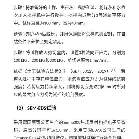
步骤2
将准备好的土样、生石灰、高炉矿渣、粉煤灰和水依
次加入搅拌机中进行搅拌，搅拌完成后分3层浇筑至环刀
中。试样直径为100 mm，高为40 mm。
步骤3
养护48 h后脱模，并用保鲜膜将试样包裹密封，在自
然条件下养护至规定龄期。
步骤4
将试样放入剪切盒内，设置3种法向正应力，分别为
100 kPa、200 kPa和300 kPa，剪切速率为1 mm/min。
[
14
]
依据《土工试验方法标准》（GB/T 50123—2019）
，若
剪切过程中存在峰值应力，则该峰值应力即为试样的抗剪
强度；若剪应力持续增大，则将剪切应变达到6 mm时所对
应的最大剪应力视为试样的坑剪强度。
（2） SEM-EDS试验
采用德国蔡司公司生产的Sigma300热场发射扫描电子显微
镜，最高分辨率可达1.0 nm。采用美国EDAX公司生产的
Octance Plus型X射线能谱仪，扫描前对试样进行喷金处理。