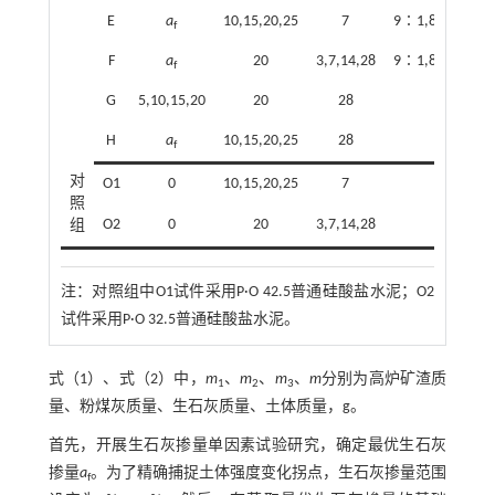
E
a
10,15,20,25
7
9∶1,8∶2,7∶3
f
F
a
20
3,7,14,28
9∶1,8∶2,7∶3
f
G
5,10,15,20
20
28
7∶3
H
a
10,15,20,25
28
7∶3
f
对
O1
0
10,15,20,25
7
照
O2
0
20
3,7,14,28
组
注：
对照组中O1试件采用P·O 42.5普通硅酸盐水泥；O2
试件采用P·O 32.5普通硅酸盐水泥。
式（1）
、
式（2）
中，
m
、
m
、
m
、
m
分别为高炉矿渣质
1
2
3
量、粉煤灰质量、生石灰质量、土体质量，g。
首先，开展生石灰掺量单因素试验研究，确定最优生石灰
掺量
a
。为了精确捕捉土体强度变化拐点，生石灰掺量范围
f