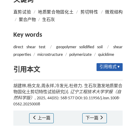
关键词
直剪试验
/
地质聚合物固化土
/
剪切特性
/
微观结构
/
聚合产物
/
生石灰
Key words
direct shear test
/
geopolymer solidified soil
/
shear
properties
/
microstructure
/
polymerizate
/
quicklime
引用格式 ▾
引用本文
胡建林,杨文龙,周永祥,冷发光,杜修力. 生石灰激发地质聚合
物固化土剪切特性试验研究[J].
辽宁工程技术大学学报（自
然科学版）
, 2025, 44(05): 568-577 DOI:10.11956/j.issn.1008-
0562.20250008
上一篇
下一篇