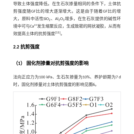
导致土体强度降低。在生石灰掺量相同的条件下，土体抗
剪强度随GF比的增大逐渐增大。这是由于随着GF比的增
大，原料中活性SiO
、Al
O
增多，在生石灰提供的碱性环
2
2
3
+
境中可与Ca²
发生缩聚反应，生成致密的网状凝胶，从而有
[
15
]
效提高土体的抗剪强度
。
2.2 抗剪强度
（1） 固化剂掺量对抗剪强度的影响
法向正应力为100 kPa、生石灰掺量为10%、养护龄期为7 d
时，固化剂掺量对土体抗剪强度的影响见
图6
。