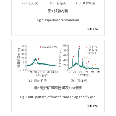
图1 试验材料
Fig.1 experimental materials
Full size
图2 高炉矿渣和粉煤灰XRD谱图
Fig.2 XRD pattern of blast furnace slag and fly ash
Full size