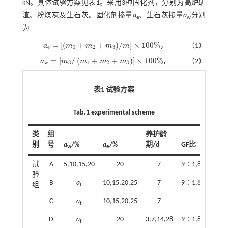
kN。具体试验方案见
表1
。采用3种固化剂，分别为高炉矿
渣、粉煤灰及生石灰。固化剂掺量
a
、生石灰掺量
a
分别
e
w
为
=
[
(
+
+
)
/
]
×
100
%
a
m
m
m
m
，
（1）
a
e
=
m
1
+
m
2
+
m
3
/
m
×
100
%
e
1
2
3
=
[
/
(
+
+
)
]
×
100
%
a
m
m
m
m
，
（2）
a
w
=
m
3
/
m
1
+
m
2
+
m
3
×
100
%
w
3
1
2
3
表1 试验方案
Tab.1 experimental scheme
类
组
养护龄
别
号
a
/%
a
/%
期/d
GF比
w
e
试
A
5,10,15,20
20
7
9∶1,8∶2,7∶3
验
B
a
10,15,20,25
7
9∶1,8∶2,7∶3
组
f
C
a
10,15,20,25
7
9∶1
f
D
a
20
3,7,14,28
9∶1,8∶2,7∶3
f