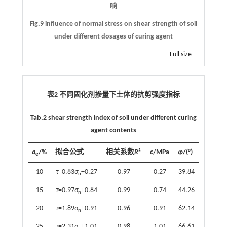
响
Fig.9 influence of normal stress on shear strength of soil
under different dosages of curing agent
Full size
表2 不同固化剂掺量下土体的抗剪强度指标
Tab.2 shear strength index of soil under different curing
agent contents
a
/%
拟合公式
相关系数
R
²
c
/MPa
φ
/(°)
e
10
τ
=0.83
σ
+0.27
0.97
0.27
39.84
n
15
τ
=0.97
σ
+0.84
0.99
0.74
44.26
n
20
τ
=1.89
σ
+0.91
0.96
0.91
62.14
n
25
τ
=2.31
σ
+1.01
0.98
1.01
66.61