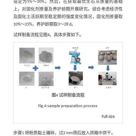
设定为5%～20%。然后，在获取最优生石灰掺量的基础
上，对固化剂掺量及养护龄期开展研究。综合考虑经济性
及固化土活跃期至稳定期的强度变化情况，固化剂掺量取
10%～25%，养护龄期取3～28 d。
试样制备流程见
图4
。具体步骤如下。
图4 试样制备流程
Fig.4 sample preparation process
Full size
步骤1
将粉质黏土碾碎，过2 mm筛后放入烘箱中烘干。