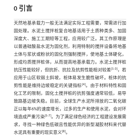
0 引言
天然地基承载力一般无法满足实际工程需要，常需进行加
固处理。水泥土搅拌桩复合地基适用于土质种类多、加固
深度大、施工工期短等工程，应用较广泛。其工作原理是
以普通硅酸盐水泥为固化剂，利用特制的搅拌设备将地基
土体与浆状或粉状的固化剂强制搅拌，使地基土体硬化，
形成均质搅拌桩体，从而提高地基承载力。水泥土搅拌桩
[
1
-
3
]
抗压性能较好，但抗折、抗拉及抗剪性能相对较差
，若
应用于山区软弱土斜坡，桩体易发生脆性破坏。桩体的抗
[
4
]
剪性能是维持边坡稳定的关键指标
。由于材料特性和固
化工艺的限制，固化土搅拌桩的抗剪强度通常较低，易导
致路基边坡失稳。目前，全球生产水泥所排放的二氧化碳
正以每年6%的速度增长，过多的生产和使用水泥，会对环
[
5
-
7
]
境造成严重污染
。为了满足绿色经济的工程建设发展需
求，寻找一种绿色低碳且性能优异的新型凝胶材料来代替
[
8
]
水泥具有重要的现实意义
。