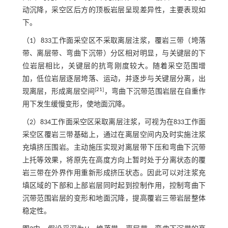
动沉降，采空区后方的顶板岩层呈现差异性，主要表现如
下。
（1）833工作面采空区不采取离层注浆，覆岩三带（垮落
带、离层带、弯曲下沉带）分区相对明显，与关键层的下
位岩层相比，关键层的抗弯刚度较大。随着采空范围增
加，低位岩层逐层垮落、运动，并逐步与关键层分离，出
[
21
]
现离层，形成离层空间
，弯曲下沉带范围岩层在自重作
用下发生缓慢变形，使地面沉降。
（2）834工作面采空区采取离层注浆，可视为在833工作面
采空区覆岩三带基础上，通过在离层空间内及时实施注浆
充填挤压围岩。主动施压实现对离层带下压和弯曲下沉带
上托等效果，将原先在高度方向上暂时处于分离状态的覆
岩三带在外界作用重新形成挤压状态。因此可以对注浆充
填区域的下部和上部岩层同时起到控制作用，控制弯曲下
沉带范围岩层的变形和地面沉降，提高覆岩三带岩层整体
稳定性。