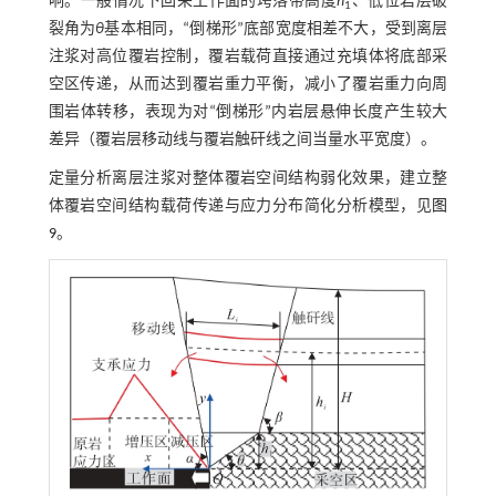
响。一般情况下回采工作面的垮落带高度
h
、低位岩层破
1
裂角为
θ
基本相同，“倒梯形”底部宽度相差不大，受到离层
注浆对高位覆岩控制，覆岩载荷直接通过充填体将底部采
空区传递，从而达到覆岩重力平衡，减小了覆岩重力向周
围岩体转移，表现为对“倒梯形”内岩层悬伸长度产生较大
差异（覆岩层移动线与覆岩触矸线之间当量水平宽度）。
定量分析离层注浆对整体覆岩空间结构弱化效果，建立整
体覆岩空间结构载荷传递与应力分布简化分析模型，见
图
9
。