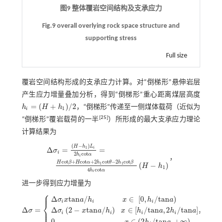
图9 整体覆岩空间结构及支承应力
Fig.9 overall overlying rock space structure and
supporting stress
Full size
覆岩空间结构形成的支承应力计算。对“倒梯形”悬伸岩层
产生应力增量叠加分析，得到“倒梯形”重心距离煤层高度
=
(
+
)
/
2
h
H
h
，“倒梯形”传递至一侧煤体载荷（近似为
h
i
=
H
+
h
1
/
2
1
i
[
25
]
“倒梯形”覆岩载荷的一半
）所形成的最大支承应力理论
计算结果为
(
−
)
H
h
L
1
Δ
=
=
i
σ
i
2
c
o
t
h
α
i
，
Δ
σ
i
=
H
-
h
1
L
i
2
h
i
c
o
t
α
=
H
c
o
t
β
+
H
c
o
t
α
+
2
h
1
c
o
t
θ
-
2
h
1
c
o
t
β
4
h
i
c
o
t
α
H
-
h
c
o
t
+
c
o
t
+
2
c
o
t
−
2
c
o
t
H
β
H
α
h
θ
h
β
1
1
(
−
)
H
h
1
4
c
o
t
h
α
i
进一步得到应力增量为
⎧
⎪
Δ
t
a
n
/
∈
[
0
,
/
t
a
n
)
σ
x
a
h
x
h
a
i
i
i
⎨
Δ
=
⎩
Δ
(
2
−
t
a
n
/
)
∈
[
/
t
a
n
,
2
/
t
a
n
]
⎪
σ
，
σ
x
a
h
x
h
a
h
a
i
i
i
i
Δ
σ
=
Δ
σ
i
x
t
a
n
a
/
h
i
x
∈
0
,
h
i
/
t
a
n
a
Δ
σ
i
2
-
x
t
a
n
a
/
h
i
x
∈
h
i
/
t
a
n
a
,
2
h
i
/
t
a
n
a
0
∈
(
2
/
t
a
n
,
+
∞
)