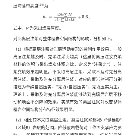
[
24
]
层垮落带高度
为
100
×
∑
M
=
+
5.6
h
，
h
1
=
100
×
∑
M
1.6
×
∑
M
+
3.6
+
5.6
1
1.6
×
+
3.6
∑
M
式中，
M
为采出煤层厚度。
对比离层注浆对整体覆岩空间结构的影响，分析如下。
（1）根据离层注浆对岩层运动变形的控制作用效果，一般
离层注浆越及时、充填注采比越高（这里将离层注浆充填
材料的体积与采出煤炭体积之比，定义为“注采比”），注
浆充填效果越明显。不采取离层注浆、采取不及时充分离
层注浆、采取及时充分离层注浆，对应的覆岩控制可分别
描述为单纯自然压实、“充填+自然压实”、充填压实为主。
理论上，采取及时充分离层注浆能够达到充填后岩层不移
动和地面不沉降的效果。实施有效的离层注浆对改变整体
覆岩空间结构分布特征效果明显。
（2）相比较不采取离层注浆，离层注浆能够减小“倒梯形”
（区域B）岩层的范围，降低覆岩载荷对工作面支承应力影