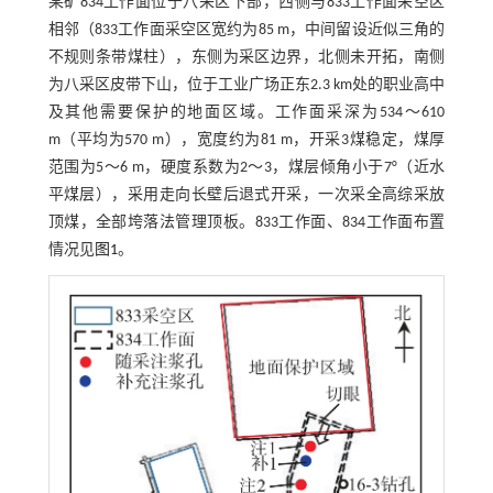
某矿834工作面位于八采区下部，西侧与833工作面采空区
相邻（833工作面采空区宽约为85 m，中间留设近似三角的
不规则条带煤柱），东侧为采区边界，北侧未开拓，南侧
为八采区皮带下山，位于工业广场正东2.3 km处的职业高中
及其他需要保护的地面区域。工作面采深为534～610
m（平均为570 m），宽度约为81 m，开采3煤稳定，煤厚
范围为5～6 m，硬度系数为2～3，煤层倾角小于7°（近水
平煤层），采用走向长壁后退式开采，一次采全高综采放
顶煤，全部垮落法管理顶板。833工作面、834工作面布置
情况见
图1
。