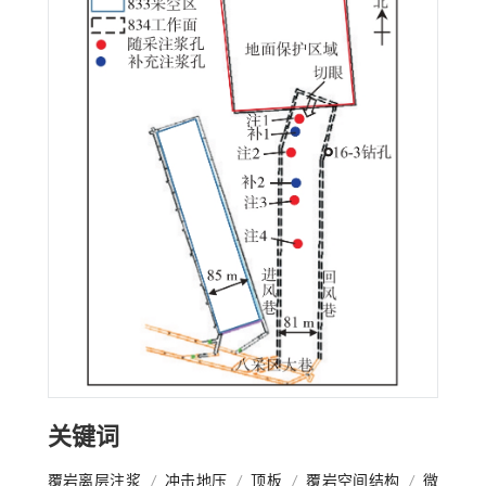
关键词
覆岩离层注浆
/
冲击地压
/
顶板
/
覆岩空间结构
/
微