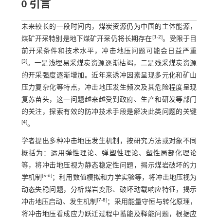
0 引言
未来较长的一段时间内，煤炭资源仍为中国的主体能源，
[
1
-
2
]
煤矿开采特别是地下煤矿开采仍将长期存在
。受限于目
前开采条件和技术水平，冲击地压问题可能会日益严重
[
3
]
。一是浅埋易采煤炭资源逐渐枯竭，二是残采煤炭资源
的开采强度逐渐增加。近年来诱冲因素呈现多元化和矿山
压力复杂化等特点，冲击地压发生频次及其危险程度呈现
复苏苗头，这一问题越来越受到政府、生产和研发等部门
的关注，探索有效的防冲技术手段是解决此类问题的关键
[
4
]
。
学者提出多种冲击地压发生机制，按研究方法或对象不同
概括为：运用弹性理论、弹塑性理论、塑性局部化理论
等，将冲击地压视为静态稳定性问题，揭示煤岩破坏的力
[
5
-
6
]
学机制
；利用数值模拟和力学实验等，将冲击地压视为
动态失稳问题，分析煤岩变形、破坏动载响应特征，揭示
[
7
-
8
]
冲击地压启动、发生机制
；采用能量守恒与转化原理，
将冲击地压看成应力跃迁过程中蓄能及释能问题，根据应