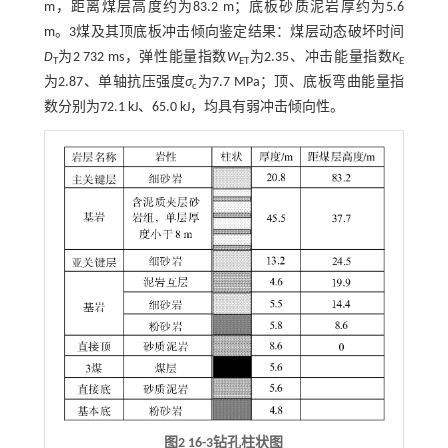
m，距离煤层高度约为83.2 m；底板砂质泥岩厚约为5.6
m。3煤及其顶底板冲击倾向鉴定结果：煤层动态破坏时间
D
为2 732 ms，弹性能量指数
W
为2.35、冲击能量指数
K
T
ET
E
为2.87、单轴抗压强度
σ
为7.7 MPa；顶、底板弯曲能量指
c
数分别为72.1 kJ、65.0 kJ，均具有弱冲击倾向性。
图2 16-3钻孔柱状图