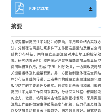
PDF (7137K)
摘要
为探究覆岩离层注浆对防冲的影响，采用理论结合实践方
法，分析覆岩离层注浆条件下工作面岩层运动及覆岩空间
结构分布特征，阐释覆岩离层注浆对冲击地压的控制效
果。研究结果表明：覆岩离层注浆充填能增加局部离层空
间围岩相互作用，形成“下压+上托”效果，一方面改变局部
关键层运移及其能量积聚，另一方面控制整体覆岩空间结
构分布及其载荷传递，二者共同构成覆岩离层注浆弱化顶
板型防冲的主要原理及形式。通过对比未采用和采用覆岩
离层注浆充填工作面回采实践，分析回采过程中相同阶段
的应力、微震、钻屑量冲击地压监测指标发现，采用离层
注浆工作面的微震事件破裂高度与能级、应力范围及峰值
以及钻屑量均有显著下降趋势，防冲效果良好。研究结论