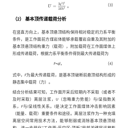
5
2
3
q
l
（3）
=
U
。
U
=
3
q
2
l
5
2
E
h
3
3
2
E
h
（2） 基本顶传递载荷分析
在竖直方向上，基本顶悬顶结构保持相对稳定的力系平衡
条件，是工作面前方煤岩体能够承载覆岩自重及其附加的
基本顶悬顶结构重力（载荷），附加载荷在工作面煤体上
形成传递载荷，根据力系平衡条件得到最大传递载荷为
F
=
ql
，
（4）
式中，
F
为最大传递载荷，是基本顶破断前悬顶结构形成的
静态集中载荷（力）。
结合分析结果可知，工作面开采后短期内不采取（或者不
及时采取）离层注浆，
U
（忽略重力势能）与
l
呈指数关
系，
F
与
l
呈线性关系。
l
是决定工作面煤体冲击影响因素
（能量、载荷）重要条件和途径。离层注浆作为一种充填
离层空间常用技术方法，能够削弱或消除基本顶悬顶结