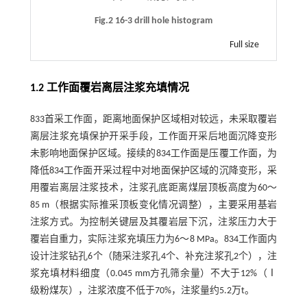
Fig.2 16-3 drill hole histogram
Full size
1.2 工作面覆岩离层注浆充填情况
833首采工作面，距离地面保护区域相对较远，未采取覆岩
离层注浆充填保护开采手段，工作面开采后地面沉降变形
未影响地面保护区域。接续的834工作面是压覆工作面，为
降低834工作面开采过程中对地面保护区域的沉降变形，采
用覆岩离层注浆技术，注浆孔底距离煤层顶板高度为60～
85 m（根据实际推采顶板变化情况调整），主要采用基岩
注浆方式。为控制关键层及其覆岩层下沉，注浆压力大于
覆岩自重力，实际注浆充填压力为6～8 MPa。834工作面内
设计注浆钻孔6个（随采注浆孔4个、补充注浆孔2个），注
浆充填材料细度（0.045 mm方孔筛余量）不大于12%（Ⅰ
级粉煤灰），注浆浓度不低于70%，注浆量约5.2万t。