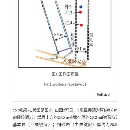
图1 工作面布置
Fig.1 working face layout
Full size
16-3钻孔柱状图见
图2
。由
图2
可见，3煤直接顶为厚约8.6 m
的砂质泥岩；煤层上方约24.5 m处赋存厚约13.2 m的细砂岩
基本顶（亚关键层）；细砂岩（主关键层）厚约为20.8