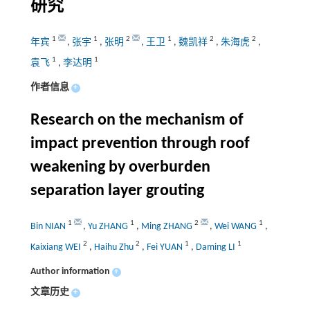
研究
1
1
2
1
2
2
年宾
,
张宇
,
张明
,
王卫
,
魏凯祥
,
朱海虎
,
1
1
袁飞
,
李达明
作者信息
+
Research on the mechanism of
impact prevention through roof
weakening by overburden
separation layer grouting
1
1
2
1
Bin NIAN
,
Yu ZHANG
,
Ming ZHANG
,
Wei WANG
,
2
2
1
1
Kaixiang WEI
,
Haihu Zhu
,
Fei YUAN
,
Daming LI
Author information
+
文章历史
+