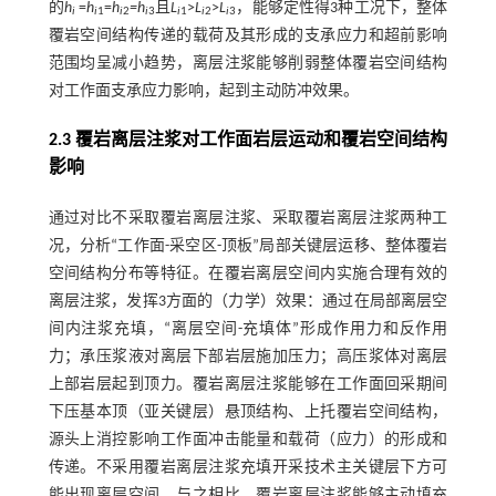
的
h
=
h
=
h
=h
且
L
>
L
>
L
，能够定性得3种工况下，整体
i
i
1
i
2
i
3
i
1
i
2
i
3
覆岩空间结构传递的载荷及其形成的支承应力和超前影响
范围均呈减小趋势，离层注浆能够削弱整体覆岩空间结构
对工作面支承应力影响，起到主动防冲效果。
2.3 覆岩离层注浆对工作面岩层运动和覆岩空间结构
影响
通过对比不采取覆岩离层注浆、采取覆岩离层注浆两种工
况，分析“工作面-采空区-顶板”局部关键层运移、整体覆岩
空间结构分布等特征。在覆岩离层空间内实施合理有效的
离层注浆，发挥3方面的（力学）效果：通过在局部离层空
间内注浆充填，“离层空间-充填体”形成作用力和反作用
力；承压浆液对离层下部岩层施加压力；高压浆体对离层
上部岩层起到顶力。覆岩离层注浆能够在工作面回采期间
下压基本顶（亚关键层）悬顶结构、上托覆岩空间结构，
源头上消控影响工作面冲击能量和载荷（应力）的形成和
传递。不采用覆岩离层注浆充填开采技术主关键层下方可
能出现离层空间，与之相比，覆岩离层注浆能够主动填充