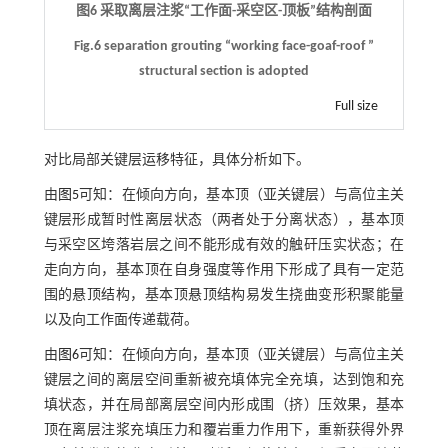
图6 采取离层注浆“工作面-采空区-顶板”结构剖面
Fig.6 separation grouting “working face-goaf-roof ”
structural section is adopted
Full size
对比局部关键层运移特征，具体分析如下。
由
图5
可知：在倾向方向，基本顶（亚关键层）与高位主关
键层形成暂时性离层状态（两者处于分离状态），基本顶
与采空区垮落岩层之间不能形成有效的触矸压实状态；在
走向方向，基本顶在自身强度等作用下形成了具有一定范
围的悬顶结构，基本顶悬顶结构易发生挠曲变形积聚能量
以及向工作面传递载荷。
由
图6
可知：在倾向方向，基本顶（亚关键层）与高位主关
键层之间的离层空间重新被充填体完全充填，达到饱和充
填状态，并在局部离层空间内形成围（挤）压效果，基本
顶在离层注浆充填压力和覆岩重力作用下，重新获得外界