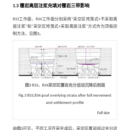
1.3 覆岩离层注浆充填对覆岩三带影响
833工作面、834工作面分别采用“采空区垮落式+不采取离
层注浆”和“采空区垮落式+采取离层注浆”方式作为顶板控
制方法，见
图3
。
图3 833、834采空区覆岩充分运动沉降后剖面
Fig.3 833,834 goaf overlying strata after full movement
and settlement profile
Full size
由
图3
可见，不同工况开采完成后，采空区覆岩经过充分运