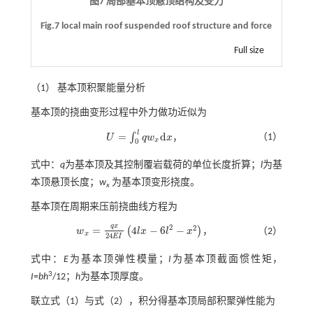
图7 局部基本顶悬顶结构及受力
Fig.7 local main roof suspended roof structure and force
Full size
（1） 基本顶积聚能量分析
基本顶的挠曲变形过程中外力做功近似为
l
=
d
∫
（1）
U
q
w
x
，
U
=
∫
0
l
q
w
x
d
x
x
0
式中：
q
为基本顶及其控制覆岩载荷的单位长度折算；
l
为基
本顶悬顶长度；
w
为基本顶变形挠度。
x
基本顶在周期来压前挠曲线方程为
q
x
2
2
=
4
−
6
−
(
)
w
l
x
l
x
，
（2）
w
x
=
q
x
24
E
I
4
l
x
-
6
l
2
-
x
2
x
24
E
I
式中：
E
为基本顶弹性模量；
I
为基本顶截面惯性矩，
3
I
=
bh
/12；
h
为基本顶厚度。
联立
式（1）
与
式（2）
，积分得基本顶局部积聚弹性能为