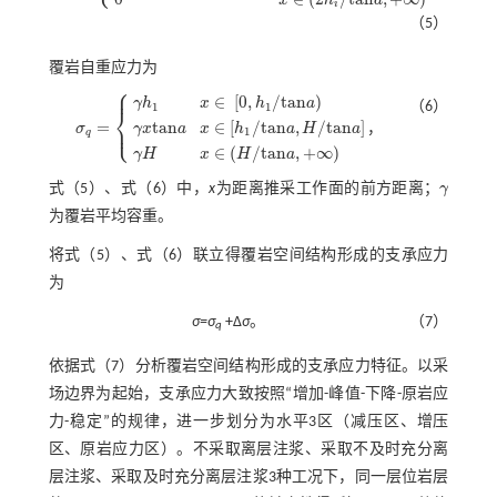
x
h
a
i
（5）
覆岩自重应力为
⎧
⎪
∈
[
0
,
/
t
a
n
)
γ
h
x
h
a
（6）
1
1
⎨
=
⎩
t
a
n
∈
[
/
t
a
n
,
/
t
a
n
]
⎪
σ
，
γ
x
a
x
h
a
H
a
1
q
σ
q
=
γ
h
1
x
∈
0
,
h
1
/
t
a
n
a
γ
x
t
a
n
a
x
∈
h
1
/
t
a
n
a
,
H
/
t
a
n
a
γ
H
x
∈
H
/
t
a
n
a
,
+
∞
∈
(
/
t
a
n
,
+
∞
)
γ
H
x
H
a
式（5）
、
式（6）
中，
x
为距离推采工作面的前方距离；
γ
γ
为覆岩平均容重。
将
式（5）
、
式（6）
联立得覆岩空间结构形成的支承应力
为
σ=σ
+Δ
σ
。
（7）
q
依据
式（7）
分析覆岩空间结构形成的支承应力特征。以采
场边界为起始，支承应力大致按照“增加-峰值-下降-原岩应
力-稳定”的规律，进一步划分为水平3区（减压区、增压
区、原岩应力区）。不采取离层注浆、采取不及时充分离
层注浆、采取及时充分离层注浆3种工况下，同一层位岩层