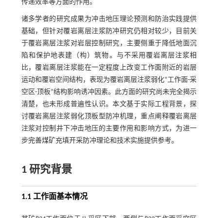
传递效率等方面的作用。
诸多学者的研究成果为冲击地压理论预测和防治实践提供
基础，但针对覆岩离层注浆防冲研究仍相对较少，目前关
于覆岩离层注浆对岩层控制研究，主要侧重于降低地面沉
陷和保护地表建（构）筑物。与不采用覆岩离层注浆相
比，覆岩离层注浆能在一定程度上改变工作面附近的岩层
运动和覆岩空间结构，表现为覆岩离层注浆弱化“工作面-采
空区-顶板”结构影响诱冲因素。此方面的研究尚未完全揭示
清楚，也未形成普遍性认识。本文基于实际工程背景，探
讨覆岩离层注浆弱化顶板型防冲机理，重点阐释覆岩离层
注浆对控制井下冲击地压的主要作用和影响方式，为进一
步完善煤矿充填开采防冲理论和技术实施提供参考。
1 研究背景
1.1 工作面基本情况