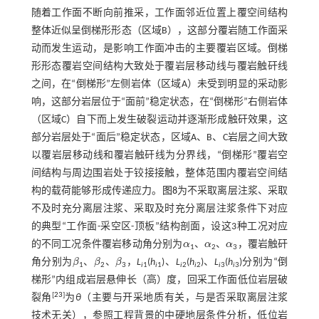
随着工作面不断向前推采，工作面邻近位置上覆空间结构
整体近似呈倒梯形形态（区域B），这部分覆岩随工作面采
动而发生运动，是影响工作面冲击的主要覆岩区域。倒梯
形形态覆岩空间结构大致处于覆岩层移动线与覆岩触矸线
之间，在“倒梯形”左侧岩体（区域A）未受到明显的采动影
响，这部分岩层位于“面前”稳定状态，在“倒梯形”右侧岩体
（区域C）自下而上发生破裂运动并逐渐形成触矸效果，这
部分岩层处于“面后”稳定状态，区域A、B、C岩层之间大致
以覆岩层移动线和覆岩触矸线为分界线，“倒梯形”覆岩空
间结构与周边围岩处于铰接接触，整体范围内覆岩空间结
构的载荷能够形成传递应力。
图8
为不采取离层注浆、采取
不及时充分离层注浆、采取及时充分离层注浆条件下对应
的典型“工作面-采空区-顶板”结构剖面，设这3种工况对应
的不同工况条件覆岩移动角分别为
α
、
α
、
α
，覆岩触矸
α
α
α
1
2
3
角分别为
β
、
β
、
β
，
L
(
h
)、
L
(
h
)、
L
(
h
)分别为“倒
β
β
β
1
2
3
i
1
i
1
i
2
i
2
i
3
i
3
梯形”内组成岩层悬伸长（高）度，回采工作面低位岩层破
[
23
]
裂角
为
θ
（主要与开采地质有关，与是否采取离层注浆
技术无关），参照工程背景的中硬地层条件分析，低位岩