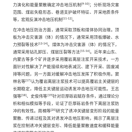
[
9
-
10
]
力演化和能量聚散确定冲击地压机制
；分析现场灾害
范围、煤岩失稳形态、巷道支护破坏特征、开采地质条件
[
11
-
12
]
等，宏观反演冲击地压机制
。
在冲击地压防治方面，通常采取顶板和煤体协同治理。顶
板为冲击灾害源（体）的情况下，通常采用顶板爆破、水
[
13
-
14
]
力预裂等技术
。煤体为冲击灾害源（体）的情况下，
[
15
-
16
]
通常采用钻孔卸压、煤层压裂等方法
。近年来山东、
内蒙古等多个矿井逐步采用覆岩离层注浆开采技术，一方
面针对性解决了产能接续和地表减沉、建下开采、固废减
排等问题，另一方面对缓解冲击地压发挥了积极作用。窦
[
17
]
林名等
认为覆岩离层注浆技术可以提高覆岩主关键层的
长期稳定，降低主关键层运动诱发冲击地压可能性。王志
[
18
]
[
19
]
强等
、史俊伟等
针对巨厚砾岩赋存条件，通过理论分
析和相似模拟等手段，论证了巨厚砾岩条件下离层注浆防
[
20
]
冲的有效性。周楠等
研究了诱冲关键层变形阶段的能量
聚散、传递过程及其对诱发冲击地压影响，揭示了离层注
浆在控制诱冲关键层变形、降低能量聚散速度和缓释能量