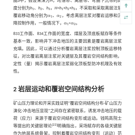
图3
中，假设采深为
H
，垮落带、离层带、弯曲下沉带的高
度分别为
h
、
h
、
h
，
H
=
h
+
h
+
h
，不采取和采取离层注浆
1
2
3
1
2
3
覆岩移动角分别为
α
、
α
，考虑离层注浆对覆岩运移和沉
α
α
1
2
降控制作用，一般情况下，
α
<
α
。
α
α
1
2
833工作面、834工作面的宽度、煤层及顶底板赋存等条件
基本一致，影响井下冲击地压的主要因素是覆岩离层注浆
充填。因此，可以通过分析覆岩离层注浆控制顶板运移特
征，对比覆岩离层注浆对关键层及其覆岩空间结构影响，
定性（量）揭示覆岩离层注浆弱化顶板型防冲机理及有效
性。
2 岩层运动和覆岩空间结构分析
矿山压力理论和开采实践证明“覆岩空间结构分布-矿山压力
演化-冲击地压显现”之间存在紧密联系，诱发冲击地压的载
荷（应力）来源于覆岩空间结构变形或运动。钱鸣高院士
[
22
]
等提出的关键层理论
明确指出，采场赋存的各级关键层
作为地层系统骨架，控制着覆岩空间结构变形（运动）范