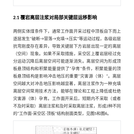
2.1 覆岩离层注浆对局部关键层运移影响
两侧实体煤条件下，通常工作面开采过程中顶板自下而上
逐层发生“破断→冒落→充填→压实”等运动过程，各级岩层
抗弯刚度存在差异，导致关键层下方岩层出现一定的离层
（空间）现象。如果不采取措施，采空区上覆岩层经过充
分运动沉降后离层空间可能逐渐消失。离层空间为形成顶
板悬顶结构和积聚能量提供了“孕育”条件，积聚能量的顶
板悬顶结构是影响冲击地压的重要“灾害源（体）”。离层
空间越大对冲击地压影响越显著，离层注浆作为一种充填
离层空间常用技术方法，能够在理论和工程上降低或杜绝
灾害源（体）孕育。工作面开采后，短期内不采取（或者
不及时采取）离层注浆和及时采取离层注浆，形成2种不同
的“工作面-采空区-顶板”结构剖面类型，见
图5
和
图6
。