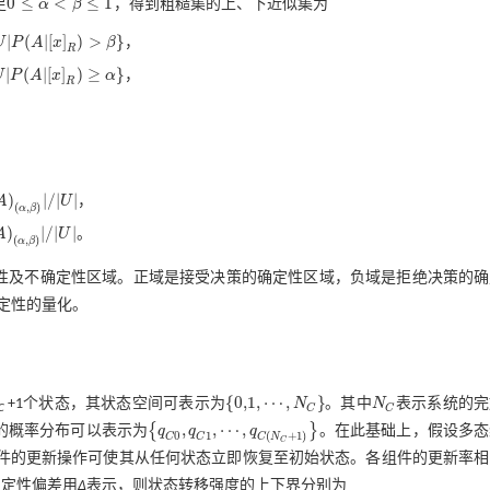
0
≤
<
≤
1
足
α
β
，得到粗糙集的上、下近似集为
0
≤
α
<
β
≤
1
|
(
|
[
]
)
>
}
U
P
A
x
β
，
[
x
]
R
)
>
β
R
|
(
|
[
]
)
≥
}
U
P
A
x
α
，
x
]
R
)
≥
α
R
)
|
/
|
|
A
U
，
α
,
β
)
|
/
|
U
|
(
,
)
α
β
)
|
/
|
|
A
U
。
β
)
|
/
|
U
|
(
,
)
α
β
性及不确定性区域。正域是接受决策的确定性区域，负域是拒绝决策的确
定性的量化。
{
0,1
,
⋯
,
}
+1个状态，其状态空间可表示为
N
。其中
N
表示系统的完
N
C
C
C
C
0,1
,
⋯
,
N
C
,
,
⋯
,
{
}
的概率分布可以表示为
q
q
q
。在此基础上，假设多态
0
1
(
+
1
)
q
C
0
,
q
C
1
,
⋯
,
q
C
(
N
C
+
1
)
C
C
C
N
C
件的更新操作可使其从任何状态立即恢复至初始状态。各组件的更新率相
确定性偏差用
Δ
表示，则状态转移强度的上下界分别为