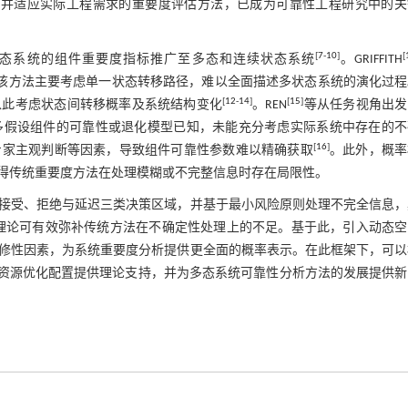
性并适应实际工程需求的重要度评估方法，已成为可靠性工程研究中的关
[
7
-
10
]
[
态系统的组件重要度指标推广至多态和连续状态系统
。GRIFFITH
，但该方法主要考虑单一状态转移路径，难以全面描述多状态系统的演化过
[
12
-
14
]
[
15
]
以此考虑状态间转移概率及系统结构变化
。REN
等从任务视角出发
多假设组件的可靠性或退化模型已知，未能充分考虑实际系统中存在的不
[
16
]
专家主观判断等因素，导致组件可靠性参数难以精确获取
。此外，概率
得传统重要度方法在处理模糊或不完整信息时存在局限性。
接受、拒绝与延迟三类决策区域，并基于最小风险原则处理不完全信息，
理论可有效弥补传统方法在不确定性处理上的不足。基于此，引入动态空
修性因素，为系统重要度分析提供更全面的概率表示。在此框架下，可以
决策及资源优化配置提供理论支持，并为多态系统可靠性分析方法的发展提供