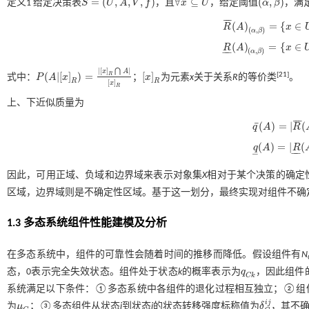
=
(
,
,
,
)
∀
⊆
(
,
)
定义1
给定决策表
S
U
A
V
f
，且
x
U
，给定阈值
α
β
，满
S
=
(
U
,
A
,
V
,
f
)
α
,
β
∀
x
⊆
U
¯
¯
¯
(
)
=
{
∈
R
A
x
(
,
)
R
¯
(
A
)
(
α
,
β
)
=
x
∈
U
|
P
(
A
|
α
β
(
)
=
{
∈
R
A
x
−
−
(
,
)
R
(
A
)
(
α
,
β
)
=
x
∈
U
|
P
(
A
|
[
α
β
|
[
]
|
⋂
x
A
(
|
[
]
)
=
[
]
[
21
]
R
式中：
P
A
x
；
x
为元素
x
关于关系
R
的等价类
。
[
x
]
R
P
(
A
|
[
x
]
R
)
=
|
[
x
]
R
⋂
A
|
[
x
]
R
R
R
[
]
x
R
上、下近似质量为
¯
¯
¯
¯
(
)
=
|
(
q
A
R
q
¯
(
A
)
=
|
R
¯
(
A
)
(
(
)
=
|
(
q
A
R
q
(
A
)
=
|
R
(
A
)
(
α
,
−
−
–
因此，可用正域、负域和边界域来表示对象集
X
相对于某个决策的确定
区域，边界域则是不确定性区域。基于这一划分，最终实现对组件不确
1.3 多态系统组件性能建模及分析
在多态系统中，组件的可靠性会随着时间的推移而降低。假设组件有
N
态，0表示完全失效状态。组件处于状态
k
的概率表示为
q
，因此组件
q
C
k
C
k
系统满足以下条件：①多态系统中各组件的退化过程相互独立；②组
i
j
为
μ
；③多态组件从状态
i
到状态
j
的状态转移强度标称值为
δ
，其不
μ
C
δ
C
i
j