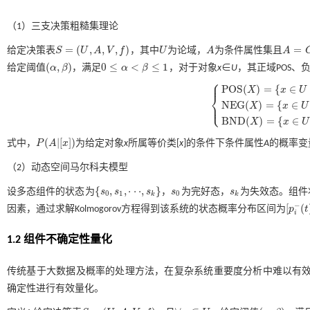
（1）三支决策粗糙集理论
=
(
,
,
,
)
=
给定决策表
S
U
A
V
f
，其中
U
为论域，
A
为条件属性集且
A
S
=
(
U
,
A
,
V
,
f
)
U
A
A
=
C
⋃
(
,
)
0
≤
<
≤
1
给定阈值
α
β
，满足
α
β
，对于对象
x
∈
U
，其正域POS、
(
α
,
β
)
0
≤
α
<
β
≤
1
⎧
⎪
P
O
S
(
)
=
{
∈
X
x
U
⎨
⎩
N
E
G
(
)
=
{
∈
⎪
X
x
U
P
O
S
(
X
)
=
{
x
∈
U
P
(
A
|
[
x
]
)
≥
α
}
B
N
D
(
)
=
{
∈
X
x
U
(
|
[
]
)
式中，
P
A
x
为给定对象
x
所属等价类[
x
]的条件下条件属性
A
的概率变
P
(
A
|
[
x
]
)
（2）动态空间马尔科夫模型
{
,
,
⋅
⋅
⋅
,
}
设多态组件的状态为
s
s
s
，
s
为完好态，
s
为失效态。组件
s
0
s
k
{
s
0
,
s
1
,
⋅
⋅
⋅
,
s
k
}
0
1
0
k
k
−
[
(
因素，通过求解Kolmogorov方程得到该系统的状态概率分布区间为
p
t
[
p
i
-
(
t
)
,
i
1.2 组件不确定性量化
传统基于大数据及概率的处理方法，在复杂系统重要度分析中难以有
确定性进行有效量化。