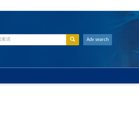
Adv search