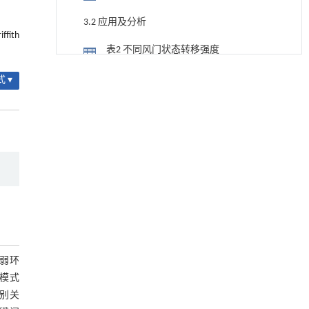
3.2 应用及分析
iffith
表2 不同风门状态转移强度
降温路面涂层混合反射行为及其对道路光环境
[1]
图3 通风系统可靠度区间
 ▾
安全的影响研究
Engineering
. 2026, Vol.58(3): 1-303
图4 各风门可靠度区间
https://doi.org/10.1016/j.eng.2025.06.014
表3 时间为500时各组件重要度
用于宽浓度范围高效捕集CO₂及低能耗再生的新
[2]
3.3 排序方法对比与验证分析
型酮基IPDA相变吸收剂
Engineering
. 2026, Vol.58(3): 1-303
表4 扰动前后不同方法排序
https://doi.org/10.1016/j.eng.2025.05.008
表5 风门FM12在不同时间的重要度排序
用于背面供电网络的纯钌n-TSV加工与极致全干
[3]
法SOI晶圆减薄技术
4 结论
Engineering
. 2026, Vol.58(3): 1-303
弱环
https://doi.org/10.1016/j.eng.2025.10.026
参考文献
模式
利用纳米结构增强水产养殖安全性——危害物
[4]
别关
基金资助
检测与去除