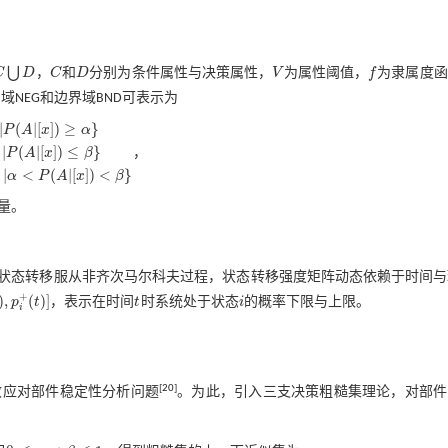
⋃
C
D
，
C
和
D
分别为条件属性与决策属性，
V
为属性阈值，
f
为隶属度函
C
D
V
f
D
负域NEG和边界域BND可表示为
|
(
|
[
]
)
≥
}
P
A
x
α
|
(
|
[
]
)
≤
}
，
P
A
x
β
N
E
G
(
X
)
=
{
x
∈
U
P
(
A
|
[
x
]
)
≤
β
}
B
N
D
(
X
)
=
{
x
∈
U
α
<
P
(
A
|
[
x
]
)
<
β
}
|
<
(
|
[
]
)
<
}
α
P
A
x
β
量。
状态转移服从非齐次马尔科夫过程，状态转移强度矩阵动态依赖于时间与
+
)
,
(
)
]
p
t
，表示在时间
t
时系统处于状态
i
的概率下限与上限。
p
i
+
(
t
)
]
t
i
i
[
20
]
效应对部件稳定性分析问题
。为此，引入三支决策粗糙集理论，对部件