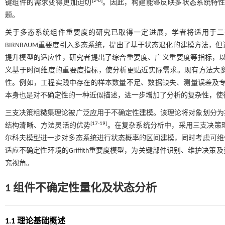
[
2
-
6
]
键组件的需求变得更加迫切
。因此，构建能够反映多状态系统特
题。
关于多态系统组件重要度的研究已取得一定进展，学者将适用于二
BIRNBAUM重要度引入多态系统，提出了基于状态退化的建模方法
提升模型的适应性，研究者提出了综合重要度、广义重要度等指标，
义基于时间维度的重要度指标，使分析更贴近实际需求。现有方法大
性。例如，工程实践中存在的样本数量不足、数据缺失、测量误差及
本身也是对不确定性的一种近似描述，进一步增加了分析的复杂性，使
三支决策粗糙集理论被广泛应用于不确定性建模。该理论将对象划分为
[
17
-
19
]
结构清晰、方法灵活的优势
。在复杂系统分析中，采用三支决策
尔科夫模型进一步对多态系统进行状态概率的区间建模，同时考虑可维
适应不确定性环境的Griffith重要度模型，为关键部件识别、维护
究视角。
1 组件不确定性量化及状态分析
1.1 理论基础概述