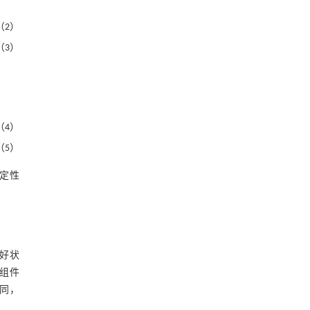
（2）
（3）
（4）
（5）
定性
好状
组件
同，