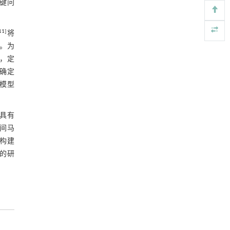
键问
Engineering
. 2026, Vol.58(3): 1-303
https://doi.org/10.1016/j.eng.2025.07.044
11
]
将
基于检流计的无对准误差全原位成像与激光加
[5]
程。为
工系统及其在泛半导体制造中的应用
，定
Engineering
. 2026, Vol.58(3): 1-303
确定
https://doi.org/10.1016/j.eng.2025.07.041
模型
具有
间马
构建
新的研