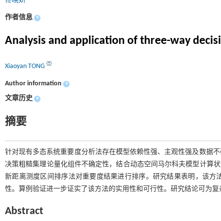
佟晓妍
作者信息
+
Analysis and application of three-way deci
Xiaoyan TONG
Author information
+
文章历史
+
摘要
针对现有多态系统重要度分析法存在模型依赖性强、主观性强及数据不
决策粗糙集理论量化组件不确定性，结合动态空间马尔科夫模型计算状态概
新距离测度区间排序法对重要度结果进行排序。研究结果表明，该方
性。算例验证进一步证实了该方法的实用性和可行性。研究结论可为复
Abstract