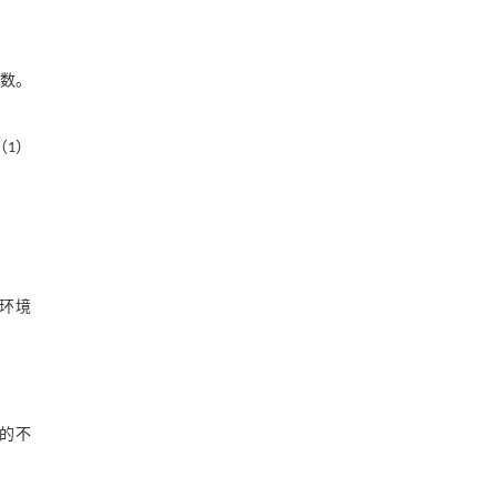
数。
（1）
环境
的不