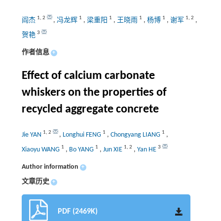
1
,
2
1
1
1
1
1
,
2
阎杰
,
冯龙辉
,
梁重阳
,
王晓雨
,
杨博
,
谢军
,
3
贺艳
作者信息
+
Effect of calcium carbonate
whiskers on the properties of
recycled aggregate concrete
1
,
2
1
1
Jie YAN
,
Longhui FENG
,
Chongyang LIANG
,
1
1
1
,
2
3
Xiaoyu WANG
,
Bo YANG
,
Jun XIE
,
Yan HE
Author information
+
文章历史
+
PDF (2469K)