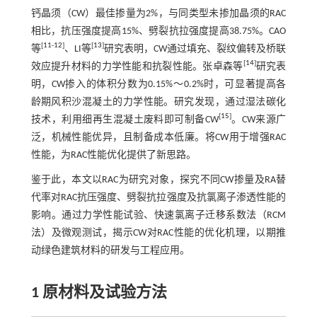
钙晶须（CW）最佳掺量为2%，与同类型未掺加晶须的RAC
相比，抗压强度提高15%、劈裂抗拉强度提高38.75%。CAO
[
11
-
12
]
[
13
]
等
、LI等
研究表明，CW通过填充、裂纹偏转及桥联
[
14
]
效应提升材料的力学性能和抗裂性能。张卓森等
研究表
明，CW掺入的体积分数为0.15%～0.2%时，可显著提高各
龄期风积沙混凝土的力学性能。研究发现，通过湿法碳化
[
15
]
技术，利用细再生混凝土废料即可制备CW
。CW来源广
泛，机械性能优异，且制备成本低廉。将CW用于增强RAC
性能，为RAC性能优化提供了新思路。
鉴于此，本文以RAC为研究对象，探究不同CW掺量及RA替
代率对RAC抗压强度、劈裂抗拉强度及抗氯离子渗透性能的
影响。通过力学性能试验、快速氯离子迁移系数法（RCM
法）及微观测试，揭示CW对RAC性能的优化机理，以期推
动绿色建筑材料的研发与工程应用。
1 原材料及试验方法