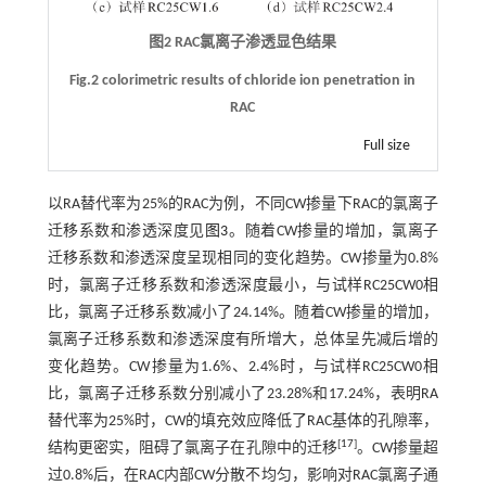
图2 RAC氯离子渗透显色结果
Fig.2 colorimetric results of chloride ion penetration in
RAC
Full size
以RA替代率为25%的RAC为例，不同CW掺量下RAC的氯离子
迁移系数和渗透深度见
图3
。随着CW掺量的增加，氯离子
迁移系数和渗透深度呈现相同的变化趋势。CW掺量为0.8%
时，氯离子迁移系数和渗透深度最小，与试样RC25CW0相
比，氯离子迁移系数减小了24.14%。随着CW掺量的增加，
氯离子迁移系数和渗透深度有所增大，总体呈先减后增的
变化趋势。CW掺量为1.6%、2.4%时，与试样RC25CW0相
比，氯离子迁移系数分别减小了23.28%和17.24%，表明RA
替代率为25%时，CW的填充效应降低了RAC基体的孔隙率，
[
17
]
结构更密实，阻碍了氯离子在孔隙中的迁移
。CW掺量超
过0.8%后，在RAC内部CW分散不均匀，影响对RAC氯离子通