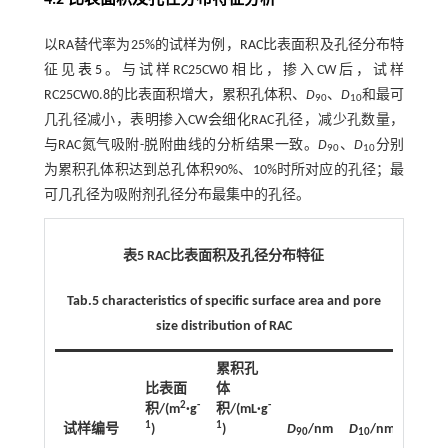
以RA替代率为25%的试样为例，RAC比表面积及孔径分布特
征见
表5
。与试样RC25CW0相比，掺入CW后，试样
RC25CW0.8的比表面积增大，累积孔体积、
D
、
D
和最可
90
10
几孔径减小，表明掺入CW会细化RAC孔径，减少孔数量，
与RAC氮气吸附-脱附曲线的分析结果一致。
D
、
D
分别
90
10
为累积孔体积达到总孔体积90%、10%时所对应的孔径；最
可几孔径为吸附剂孔径分布最集中的孔径。
表5 RAC比表面积及孔径分布特征
Tab.5 characteristics of specific surface area and pore
size distribution of RAC
累积孔
比表面
体
最可
2
-
-
积/(m
·g
积/(mL·g
几孔
1
1
试样编号
)
)
D
/nm
D
/nm
径/n
90
10