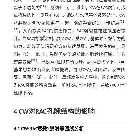
结构
，从而提高RAC的抗压强度、劈裂抗拉强度和抗氯
[
14
]
离子渗透能力
，见
图4（a）
。此外，CW在RAC内部可形
成桥联结构，见
图4（b）
。通过与水泥基体紧密结合，CW
[
21
-
将裂缝两侧紧密联系在一起，阻碍裂缝的进一步扩展
22
]
，从而提高RAC的抗裂能力，RAC劈裂抗拉性能显著提
升。当RAC内部裂纹扩展至CW，受CW与基体界面黏结力的
约束，裂纹无法沿初始方向持续发展，进而发生偏转，见
图4（c）
。此时，裂缝需更多的能量才能继续扩展，生长
[
23
]
速度变慢
，导致RAC性能有所提升。高RA替代率下，RAC
基体初始缺陷密度大幅提高，导致CW分散困难，发生团
聚，见
图4（d）
。此时，局部发生应力集中，这会削弱CW
对RAC性能的增强效果，加剧RAC基体损伤，导致RAC力学
性能下降。
4 CW对RAC孔隙结构的影响
4.1 CW-RAC吸附-脱附等温线分析