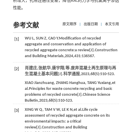
积增大，孔隙连通性变差，降低RAC的力学与抗氯离子渗透
性能。
参考文献
原文顺序
|
出版日期
|
本文引用
WU
L
,
SUN
Z
,
CAO
Y
.Modification of recycled
[1]
aggregate and conservation and application of
recycled aggregate concrete:a review[J].
Construction
and Building Materials
,
2024
,
431
:136567.
肖建庄,张航华,唐宇翔,
等
.废弃混凝土再生原理与再
[2]
生混凝土基本问题[J].
科学通报
,
2023
,
68
(5):510-523.
XIAO
Jianzhuang
,
ZHANG
Hanghua
,
TANG
Yuxiang
,
et
al
.Principles for waste concrete recycling and basic
problems of recycled concrete[J].
Chinese Science
Bulletin
,
2023
,
68
(5):510-523.
XING
W Q
,
TAM
V W
,
LE
K N
,
et al
.Life cycle
[3]
assessment of recycled aggregate concrete on its
environmental impacts: a critical
review[J].
Construction and Building