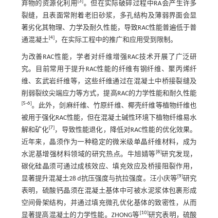
[
3
]
弃物的资源化利用
。但在实际破碎过程中RA会产生许多
裂缝，且表面常附着老旧砂浆，多孔结构及薄弱界面会显
著劣化其物理、力学及耐久性能，导致RAC性能普遍低于普
[
4
]
通混凝土
，在实际工程中的推广和应用受到限制。
为改善RAC性能，学者对纤维增强RAC技术开展了广泛研
究。目前常用于提升RAC性能的纤维有钢纤维、聚丙烯纤
维、玄武岩纤维等，这些纤维通过在混凝土中桥接裂缝及
削弱裂纹尖端应力等方式，提高RAC的力学性能和耐久性能
[
5
-
6
]
。此外，剑麻纤维、竹原纤维、椰壳纤维等植物纤维也
被用于强化RAC性能，但在混凝土碱性环境下植物纤维易水
[
7
]
解和矿化
，导致性能退化，降低对RAC性能的优化效果。
近年来，晶须作为一种稳定的微米级单晶纤维材料，成为
[
8
]
水泥基增强材料领域的研究热点。牛旭婧等
研究发现，
碳化硅晶须可通过成核效应、填充效应及桥接阻裂作用，
[
9
]
显著提升混凝土28 d抗压强度与抗拉强度。汪小庆等
研究
表明，硫酸钙晶须在混凝土基体中可被水泥浆体包裹形成
空间骨架结构，并通过填充微孔优化基体的致密性，从而
[
10
]
显著提高混凝土的力学性能。ZHONG等
研究表明，硫酸