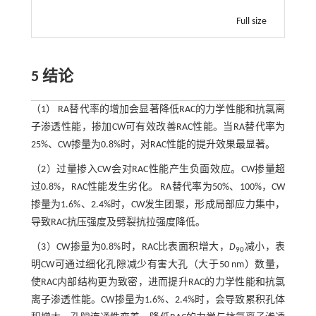
Full size
5 结论
（1）​​ RA替代率的增加会显著降低RAC的力学性能和抗氯离
子渗透性能，掺加CW可有效改善RAC性能。当RA替代率为
25%、CW掺量为0.8%时，对RAC性能的提升效果最显著。
（2）过量掺入CW会对RAC性能产生负面效应。CW掺量超
过0.8%，RAC性能发生劣化。 RA替代率为50%、100%，CW
掺量为1.6%、2.4%时，CW发生团聚，形成局部应力集中，
导致RAC抗压强度及劈裂抗拉强度降低。
（3）CW掺量为0.8%时，RAC比表面积增大，
D
减小，表
90
明CW可通过细化孔隙减少有害大孔（大于50 nm）数量，
使RAC内部结构更为致密，进而提升RAC的力学性能和抗氯
离子渗透性能。CW掺量为1.6%、2.4%时，会导致累积孔体