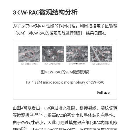
3 CW-RAC微观结构分析
为了探究CW对RAC性能的作用机理，利用扫描电子显微镜
（SEM）对CW-RAC的微观形貌进行观测，结果见
图4
。
图4 CW-RAC的SEM微观形貌
Fig.4 SEM microscopic morphology of CW-RAC
Full size
由
图4
可以看出，CW通过填充孔隙、桥接裂缝、裂纹偏转
[
18
-
19
]
等微观机制
，提高RAC的密实度和整体结构完整性。
由于CW尺寸较小，因此可通过填充效应细化RAC内部孔隙
[
20
]