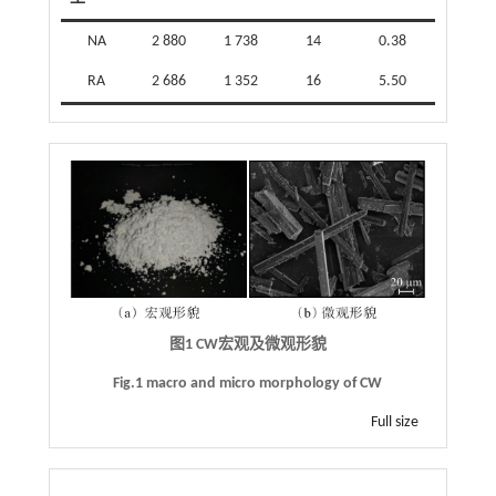
NA
2 880
1 738
14
0.38
RA
2 686
1 352
16
5.50
图1 CW宏观及微观形貌
Fig.1 macro and micro morphology of CW
Full size