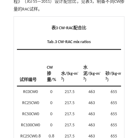
程》（JGJ 55—2011）设计配合比，见
表3
，制备不同CW掺
量的RAC试样。
表3 CW-RAC配合比
Tab.3 CW-RAC mix ratios
天然
骨料
CW
水
/(kg·
-
-
-
掺
水/(kg·m
泥/(kg·m
砂/(kg·m
3
)
3
3
3
试样编号
量/%
)
)
)
RC0CW0
0
217.5
463
655
1 11
RC25CW0
0
217.5
463
655
836
RC50CW0
0
217.5
463
655
558
RC100CW0
0
217.5
463
655
0
RC25CW0.8
0.8
217.5
463
655
836