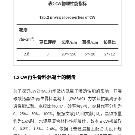
表2 CW物理性能指标
Tab.2 physical properties of CW
密度
-3
/(g·cm
)
莫氏硬度
长度/μm
直径/μm
长径比
2.8
3
20～150
5～20
2～12
1.2 CW再生骨料混凝土的制备
为了探究CW对RAC力学及抗氯离子渗透性能的影响，开展
碳酸钙晶须-再生骨料混凝土（CW-RAC）力学及抗氯离子渗
透性能试验。水胶比为0.47，砂率为37%，RA替代率分别为
0、25%、50%、100%。根据文献[
12
]和文献[
13
]，晶须掺量
约为1.6%时，水泥基复合材料性能最佳，故本文CW掺量取
0、0.8%、1.6%、2.4%。依据《普通混凝土配合比设计规