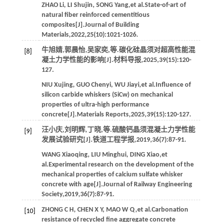
ZHAO
Li
,
LI
Shujin
,
SONG
Yang
,
et al
.State-of-art of
natural fiber reinforced cementitious
composites[J].
Journal of Building
Materials
,
2022
,
25
(10):1021-1026.
牛旭婧,郭晨怡,吴家奕,
等
.碳化硅晶须对超高性能混
[8]
凝土力学性能的影响[J].
材料导报
,
2025
,
39
(15):120-
127.
NIU
Xujing
,
GUO
Chenyi
,
WU
Jiayi
,
et al
.Influence of
silicon carbide whiskers (SiCw) on mechanical
properties of ultra-high performance
concrete[J].
Materials Reports
,
2025
,
39
(15):120-127.
汪小庆,刘明辉,丁晓,
等
.硫酸钙晶须混凝土力学性能
[9]
发展试验研究[J].
铁道工程学报
,
2019
,
36
(7):87-91.
WANG
Xiaoqing
,
LIU
Minghui
,
DING
Xiao
,
et
al
.Experimental research on the development of the
mechanical properties of calcium sulfate whisker
concrete with age[J].
Journal of Railway Engineering
Society
,
2019
,
36
(7):87-91.
ZHONG
C H
,
CHEN
X Y
,
MAO
W Q
,
et al
.Carbonation
[10]
resistance of recycled fine aggregate concrete