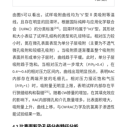
由
图5
可以看出，试样吸附曲线均为“S”型Ⅱ类吸附等温
线，且存在明显的回滞环。根据国际纯粹与应用化学联合
[
24
]
会（IUPAC）的分类标准
，回滞环均属于“H3”型，其形状
和大小表征了试样孔结构的类型和孔径特征。相对压力较
小时，氮在微孔表面表现为单分子层吸附（主要为不透气
微孔吸附和较细孔吸附）。当吸附质逐渐覆盖整个吸附剂
表面并形成单分子层时，曲线趋于平缓。此时，单分子层
吸附趋于饱和。当相对压力进一步增大（
P
/
P
>0.4），在
0
0.4～0.6的相对压力区间内，曲线出现明显拐点，表明RAC
内部存在两端开放的毛细孔。相对压力接近饱和气压
（
P
/
P
≈1）时，吸附量无明显上限，表明试样内部存在平
0
[
25
]
行狭缝结构和裂缝
。随着CW掺量的增加，在其填充效应
的影响下，RAC内部微孔和介孔数量增多，比表面积增大，
吸附量上升，曲线上移，与CW-RAC力学及抗氯离子渗透性
能试验结果一致。
4.2 比表面积及孔径分布特征分析