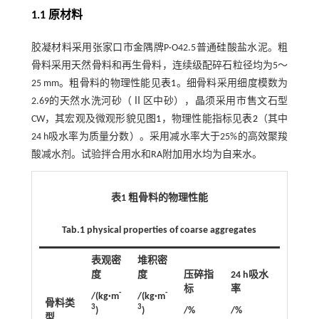
1.1 原材料
胶凝材料采用张家口市金隅牌P·O42.5普通硅酸盐水泥。粗
骨料采用天然骨料和再生骨料，连续级配碎石粒径均为5～
25 mm。粗骨料的物理性能见
表1
。细骨料采用细度模数为
2.69的天然水洗河砂（Ⅱ区中砂），晶须采用市售文石型
CW，其宏观及微观形貌见
图1
，物理性能指标见
表2
（其中
24 h吸水率为质量分数）。采用减水率大于25%的高效聚羧
酸减水剂。试验拌合用水和RA附加用水均为自来水。
表1 粗骨料的物理性能
Tab.1 physical properties of coarse aggregates
表观密
堆积密
度
度
压碎指
24 h吸水
标
率
-
-
/(kg·m
/(kg·m
骨料类
3
3
)
)
/%
/%
型