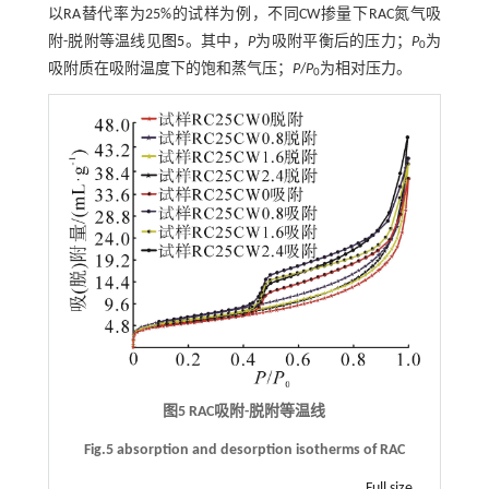
以RA替代率为25%的试样为例，不同CW掺量下RAC氮气吸
附-脱附等温线见
图5
。其中，
P
为吸附平衡后的压力；
P
为
0
吸附质在吸附温度下的饱和蒸气压；
P
/
P
为相对压力。
0
图5 RAC吸附-脱附等温线
Fig.5 absorption and desorption isotherms of RAC
Full size