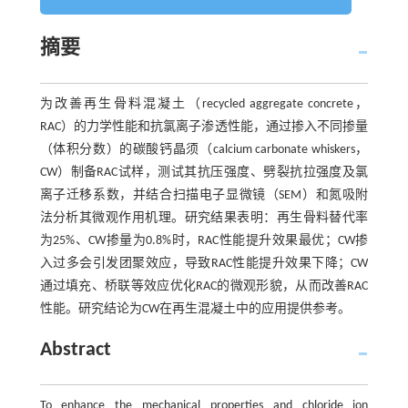
摘要
为改善再生骨料混凝土（recycled aggregate concrete，
RAC）的力学性能和抗氯离子渗透性能，通过掺入不同掺量
（体积分数）的碳酸钙晶须（calcium carbonate whiskers，
CW）制备RAC试样，测试其抗压强度、劈裂抗拉强度及氯
离子迁移系数，并结合扫描电子显微镜（SEM）和氮吸附
法分析其微观作用机理。研究结果表明：再生骨料替代率
为25%、CW掺量为0.8%时，RAC性能提升效果最优；CW掺
入过多会引发团聚效应，导致RAC性能提升效果下降；CW
通过填充、桥联等效应优化RAC的微观形貌，从而改善RAC
性能。研究结论为CW在再生混凝土中的应用提供参考。
Abstract
To enhance the mechanical properties and chloride ion