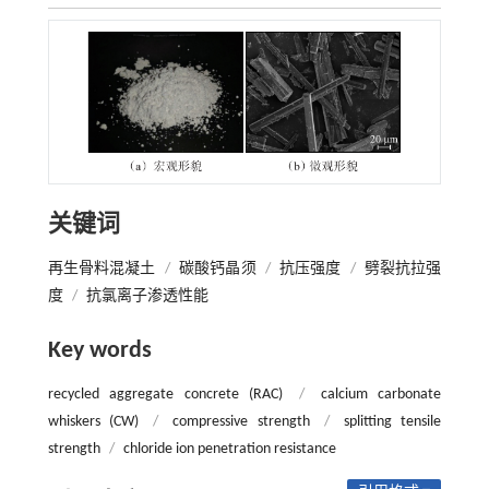
关键词
再生骨料混凝土
/
碳酸钙晶须
/
抗压强度
/
劈裂抗拉强
度
/
抗氯离子渗透性能
Key words
recycled aggregate concrete (RAC)
/
calcium carbonate
whiskers (CW)
/
compressive strength
/
splitting tensile
strength
/
chloride ion penetration resistance