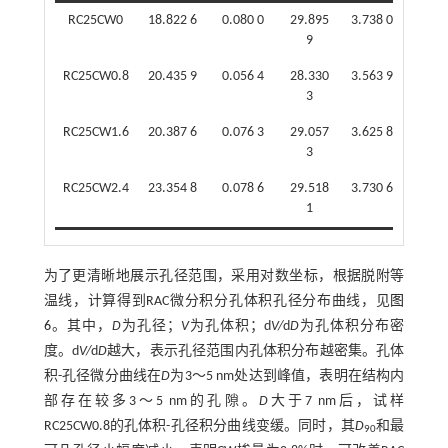
RC25CW0
18.822 6
0.080 0
29.895
3.738 0
3.880
9
3
RC25CW0.8
20.435 9
0.056 4
28.330
3.563 9
3.717
3
0
RC25CW1.6
20.387 6
0.076 3
29.057
3.625 8
3.892
3
1
RC25CW2.4
23.354 8
0.078 6
29.518
3.730 6
3.907
1
5
为了更清晰地展示孔径范围，采用对数坐标，根据脱附等
温线，计算得到RAC微分积分孔体积孔径分布曲线，见
图
6
。其中，
D
为孔径；
V
为孔体积；d
V/
d
D
为孔体积分布密
度。d
V/
d
D
越大，表示孔径范围内孔体积分布越密集。孔体
积-孔径微分曲线在
D
为3～5 nm处达到峰值，表明在结构内
部存在较多3～5 nm的孔隙。
D
大于7 nm后，试样
RC25CW0.8的孔体积-孔径积分曲线变缓。同时，其
D
和最
90