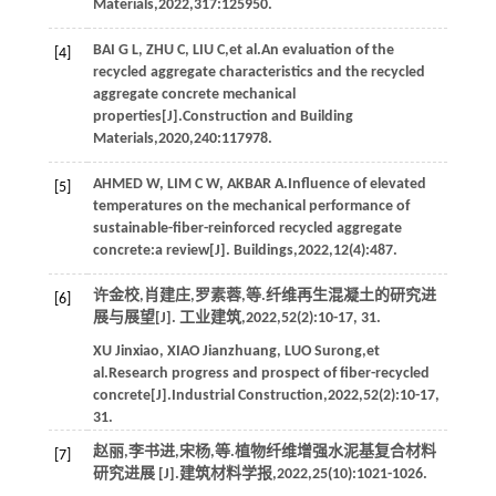
Materials
,
2022
,
317
:125950.
BAI
G L
,
ZHU
C
,
LIU
C
,
et al
.An evaluation of the
[4]
recycled aggregate characteristics and the recycled
aggregate concrete mechanical
properties[J].
Construction and Building
Materials
,
2020
,
240
:117978.
AHMED
W
,
LIM
C W
,
AKBAR
A
.Influence of elevated
[5]
temperatures on the mechanical performance of
sustainable-fiber-reinforced recycled aggregate
concrete:a review[J].
Buildings
,
2022
,
12
(4):487.
许金校,肖建庄,罗素蓉,
等
.纤维再生混凝土的研究进
[6]
展与展望[J].
工业建筑
,
2022
,
52
(2):10-17, 31.
XU
Jinxiao
,
XIAO
Jianzhuang
,
LUO
Surong
,
et
al
.Research progress and prospect of fiber-recycled
concrete[J].
Industrial Construction
,
2022
,
52
(2):10-17,
31.
赵丽,李书进,宋杨,
等
.植物纤维增强水泥基复合材料
[7]
研究进展 [J].
建筑材料学报
,
2022
,
25
(10):1021-1026.