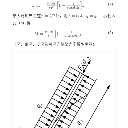
[
]
−
q
q
1
=
1
−
（7）
1
2
ω
。
ω
m
a
x
=
q
1
-
q
2
F
k
2
1
-
1
c
o
s
(
k
l
/
2
)
m
a
x
c
o
s
(
/
2
)
2
k
l
F
k
=
/
2
=
/
2
=
−
最大弯矩产生在
x
l
处，将
x
l
、
q
q
q
代入
x
=
l
/
2
x
=
l
/
2
q
=
q
1
-
q
2
1
2
式（6）
得
[
]
−
q
q
1
=
1
−
（8）
1
2
M
。
M
=
q
1
-
q
2
k
2
1
-
1
c
o
s
k
l
/
2
c
o
s
(
/
2
)
2
k
l
k
Ⅱ区、Ⅲ区、Ⅴ区及Ⅵ区岩体梁力学模型见
图6
。