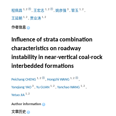
1
,
2
1
,
2
3
1
,
2
程佩昌
,
王宏志
,
姚彦强
,
管玉
,
1
,
2
1
,
2
王延朝
,
贾业涛
作者信息
+
Influence of strata combination
characteristics on roadway
instability in near-vertical coal-rock
interbedded formations
1
,
2
1
,
2
Peichang CHENG
,
Hongzhi WANG
,
3
1
,
2
1
,
2
Yanqiang YAO
,
Yu GUAN
,
Yanchao WANG
,
1
,
2
Yetao JIA
Author information
+
文章历史
+