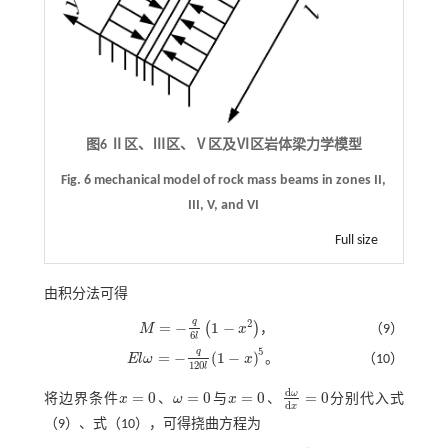
图6 Ⅱ区、Ⅲ区、Ⅴ区及Ⅵ区岩体梁力学模型
Fig. 6 mechanical model of rock mass beams in zones II,
III, V, and VI
Full size
由积分法可得
q
2
=
−
1
−
(
)
M
x
，
（9）
M
=
-
q
6
l
1
-
x
2
6
l
5
q
=
−
(
1
−
)
E
l
ω
x
。
（10）
E
l
ω
=
-
q
120
l
1
-
x
5
120
l
d
ω
=
0
=
0
=
0
=
0
将边界条件
x
、
ω
与
x
、
分别代入
式
x
=
0
ω
=
0
x
=
0
d
ω
d
x
=
0
d
x
（9）
、
式（10）
，可得挠曲方程为