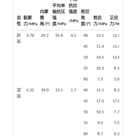
平均单
抗拉
内摩
轴抗压
强度
剪切
岩
黏聚
擦
强
角
剪应
正应
/MPa
性
力/MPa
角/(°)
度/MPa
度/(°)
力/MPa
力/MPa
砂
3.76
39.2
35.6
4.5
40
13.5
12.4
岩
45
11.4
11.4
50
14.5
13.6
55
10.2
8.3
60
7.5
5.0
泥
4.32
39.0
13.1
1.7
40
11.1
8.3
岩
45
17.0
17.0
50
10.1
7.7
55
9.0
7.5
60
8.7
6.3