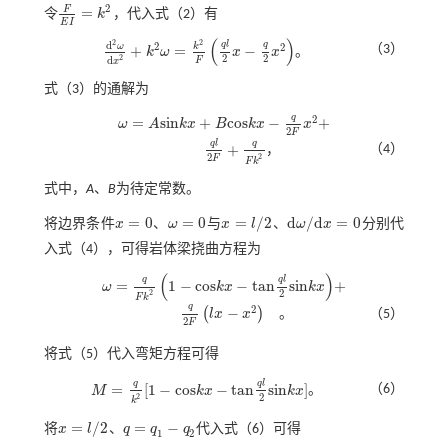
2
F
=
令
k
，代入
式（2）
有
F
E
I
=
k
2
E
I
(
)
2
2
d
q
l
q
2
2
ω
k
+
=
−
（3）
k
ω
x
x
。
d
2
ω
d
x
2
+
k
2
ω
=
k
2
F
q
l
2
x
-
q
2
x
2
2
2
2
d
F
x
式（3）
的通解为
q
2
=
s
i
n
+
c
o
s
−
+
ω
A
k
x
B
k
x
x
ω
=
A
s
i
n
k
x
+
B
c
o
s
k
x
-
q
2
F
x
2
+
2
F
q
l
q
+
（4）
，
q
l
2
F
+
q
F
k
2
2
2
F
F
k
式中，
A
、
B
为待定常数。
=
0
=
0
=
/
2
d
/
d
=
0
将边界条件
x
、
ω
与
x
l
、
ω
x
分别代
x
=
0
ω
=
0
x
=
l
/
2
d
ω
/
d
x
=
0
入
式（4）
，可得岩体梁挠曲方程为
(
)
q
q
l
=
1
−
c
o
s
−
t
a
n
s
i
n
+
ω
k
x
k
x
ω
=
q
F
k
2
1
-
c
o
s
k
x
-
t
a
n
q
l
2
s
i
n
k
x
+
2
2
F
k
q
2
−
(
)
。
l
x
x
（5）
q
2
F
l
x
-
x
2
。
2
F
将
式（5）
代入弯矩方程可得
q
q
l
=
[
1
−
c
o
s
−
t
a
n
s
i
n
]
（6）
M
k
x
k
x
。
M
=
q
k
2
[
1
-
c
o
s
k
x
-
t
a
n
q
l
2
s
i
n
k
x
]
2
2
k
=
/
2
=
−
将
x
l
、
q
q
q
代入
式（6）
可得
x
=
l
/
2
q
=
q
1
-
q
2
1
2