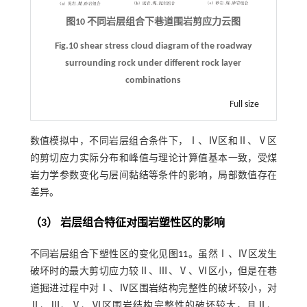
图10 不同岩层组合下巷道围岩剪应力云图
Fig.10 shear stress cloud diagram of the roadway
surrounding rock under different rock layer
combinations
Full size
数值模拟中，不同岩层组合条件下，Ⅰ、Ⅳ区和Ⅱ、Ⅴ区
的剪切应力实际分布和峰值与理论计算值基本一致，受煤
岩力学参数变化与层间黏结等条件的影响，局部数值存在
差异。
（3） 岩层组合特征对围岩塑性区的影响
不同岩层组合下塑性区的变化见
图11
。虽然Ⅰ、Ⅳ区发生
破坏时的最大剪切应力较Ⅱ、Ⅲ、Ⅴ、Ⅵ区小，但是在巷
道掘进过程中对Ⅰ、Ⅳ区围岩结构完整性的破坏较小，对
Ⅱ、Ⅲ、Ⅴ、Ⅵ区围岩结构完整性的破坏较大，且Ⅱ、