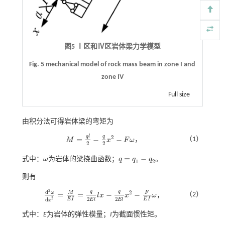
图5 Ⅰ区和Ⅳ区岩体梁力学模型
Fig. 5 mechanical model of rock mass beam in zone I and
zone IV
Full size
由积分法可得岩体梁的弯矩为
q
l
q
2
=
−
−
（1）
M
x
F
ω
，
M
=
q
l
2
-
q
2
x
2
-
F
ω
2
2
=
−
式中：
ω
为岩体的梁挠曲函数；
q
q
q
。
ω
q
=
q
1
-
q
2
1
2
则有
2
d
q
q
2
ω
M
F
=
=
−
−
（2）
l
x
x
ω
，
d
2
ω
d
x
2
=
M
E
I
=
q
2
E
l
l
x
-
q
2
E
l
x
2
-
F
E
I
ω
2
2
2
d
E
I
E
I
E
l
E
l
x
式中：
E
为岩体的弹性模量；
I
为截面惯性矩。