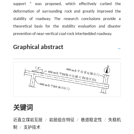
support ” was proposed, which effectively curbed the
deformation of surrounding rock and greatly improved the
stability of roadway. The research conclusions provide a
theoretical basis for the stability evaluation and disaster
prevention of near-vertical coal-rock interbedded roadway.
Graphical abstract
关键词
近直立煤岩互层
/
岩层组合特征
/
巷道稳定性
/
失稳机
制
/
支护技术