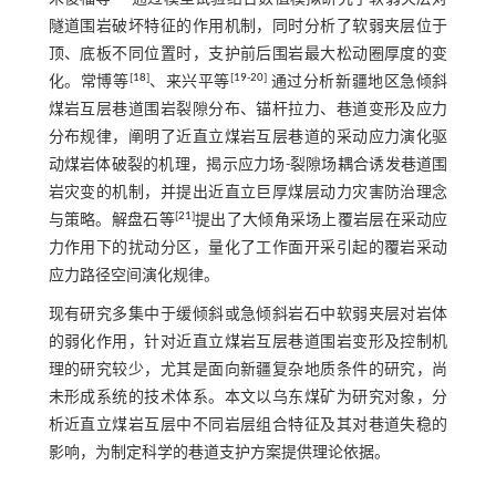
隧道围岩破坏特征的作用机制，同时分析了软弱夹层位于
顶、底板不同位置时，支护前后围岩最大松动圈厚度的变
[
18
]
[
19
-
20
]
化。常博等
、来兴平等
通过分析新疆地区急倾斜
煤岩互层巷道围岩裂隙分布、锚杆拉力、巷道变形及应力
分布规律，阐明了近直立煤岩互层巷道的采动应力演化驱
动煤岩体破裂的机理，揭示应力场-裂隙场耦合诱发巷道围
岩灾变的机制，并提出近直立巨厚煤层动力灾害防治理念
[
21
]
与策略。解盘石等
提出了大倾角采场上覆岩层在采动应
力作用下的扰动分区，量化了工作面开采引起的覆岩采动
应力路径空间演化规律。
现有研究多集中于缓倾斜或急倾斜岩石中软弱夹层对岩体
的弱化作用，针对近直立煤岩互层巷道围岩变形及控制机
理的研究较少，尤其是面向新疆复杂地质条件的研究，尚
未形成系统的技术体系。本文以乌东煤矿为研究对象，分
析近直立煤岩互层中不同岩层组合特征及其对巷道失稳的
影响，为制定科学的巷道支护方案提供理论依据。