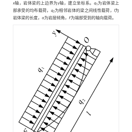
x
轴，岩体梁的上边界为
y
轴，建立坐标系。
q
为岩体梁上
1
部承受的均布载荷，
q
为相邻岩体的梁之间线性载荷，
l
为
2
岩体梁的长度，
α
为岩层倾角，
F
为端部受到的轴向载荷。