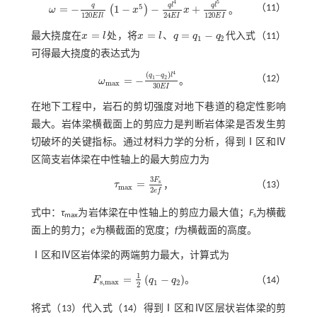
4
5
q
q
l
q
l
5
（11）
=
−
1
−
−
+
(
)
ω
x
x
。
ω
=
-
q
120
E
I
l
1
-
x
5
-
q
l
4
24
E
I
x
+
q
l
5
120
E
I
24
120
120
E
I
E
I
E
I
l
=
=
=
−
最大挠度在
x
l
处，将
x
l
、
q
q
q
代入
式（11）
x
=
l
x
=
l
q
=
q
1
-
q
2
1
2
可得最大挠度的表达式为
4
(
−
)
q
q
l
（12）
=
−
1
2
ω
。
ω
m
a
x
=
-
q
1
-
q
2
l
4
30
E
I
m
a
x
30
E
I
在地下工程中，岩石的剪切强度对地下巷道的稳定性影响
最大。岩体梁横截面上的剪应力是判断岩体梁是否发生剪
切破坏的关键指标。通过材料力学的分析，得到Ⅰ区和Ⅳ
区简支岩体梁在中性轴上的最大剪应力为
3
F
=
s
（13）
τ
，
τ
m
a
x
=
3
F
s
2
e
f
m
a
x
2
e
f
式中：
τ
为岩体梁在中性轴上的剪应力最大值；
F
为横截
max
s
面上的剪力；
e
为横截面的宽度；
f
为横截面的高度。
Ⅰ区和Ⅳ区岩体梁的两端剪力最大，计算式为
1
=
(
−
)
F
q
q
。
（14）
F
s
,
m
a
x
=
1
2
q
1
-
q
2
s
,
m
a
x
1
2
2
将
式（13）
代入
式（14）
得到Ⅰ区和Ⅳ区层状岩体梁的剪