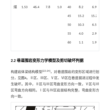
煤
1.53
46.4
7.8
1.0
40
8.2
6.9
45
15.2
15.2
50
10.3
6.5
55
4.0
2.9
60
1.1
1.9
2.2 巷道围岩变形力学模型及剪切破坏判据
[
22
-
24
]
构建岩体梁结构模型
，对巷道围岩的变形区域进行划
分，见
图4
。Ⅱ区、Ⅲ区、Ⅴ区、Ⅵ区在巷道掘进过程中发
生破坏。其中，Ⅱ区与Ⅲ区弯曲变形方向一致，Ⅴ区与Ⅵ
区弯曲方向相同。Ⅰ区与Ⅳ区岩层结构完整，弯曲变形方
向一致。