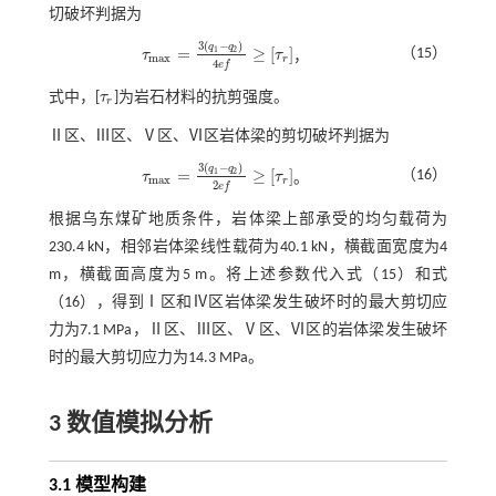
切破坏判据为
3
(
−
)
q
q
=
≥
[
]
1
2
（15）
τ
τ
，
τ
m
a
x
=
3
q
1
-
q
2
4
e
f
≥
τ
r
m
a
x
r
4
e
f
式中，[
τ
]为岩石材料的抗剪强度。
τ
r
r
Ⅱ区、Ⅲ区、Ⅴ区、Ⅵ区岩体梁的剪切破坏判据为
3
(
−
)
q
q
=
≥
[
]
1
2
（16）
τ
τ
。
τ
m
a
x
=
3
q
1
-
q
2
2
e
f
≥
τ
r
m
a
x
r
2
e
f
根据乌东煤矿地质条件，岩体梁上部承受的均匀载荷为
230.4 kN，相邻岩体梁线性载荷为40.1 kN，横截面宽度为4
m，横截面高度为5 m。将上述参数代入
式（15）
和
式
（16）
，得到Ⅰ区和Ⅳ区岩体梁发生破坏时的最大剪切应
力为7.1 MPa，Ⅱ区、Ⅲ区、Ⅴ区、Ⅵ区的岩体梁发生破坏
时的最大剪切应力为14.3 MPa。
3 数值模拟分析
3.1 模型构建