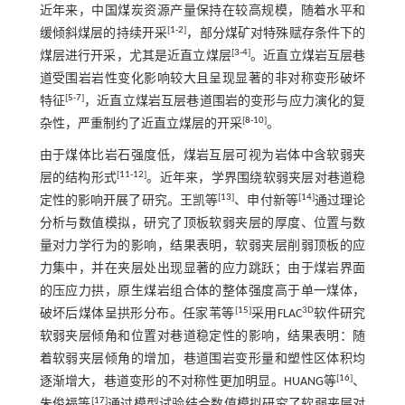
近年来，中国煤炭资源产量保持在较高规模，随着水平和
[
1
-
2
]
缓倾斜煤层的持续开采
，部分煤矿对特殊赋存条件下的
[
3
-
4
]
煤层进行开采，尤其是近直立煤层
。近直立煤岩互层巷
道受围岩岩性变化影响较大且呈现显著的非对称变形破坏
[
5
-
7
]
特征
，近直立煤岩互层巷道围岩的变形与应力演化的复
[
8
-
10
]
杂性，严重制约了近直立煤层的开采
。
由于煤体比岩石强度低，煤岩互层可视为岩体中含软弱夹
[
11
-
12
]
层的结构形式
。近年来，学界围绕软弱夹层对巷道稳
[
13
]
[
14
]
定性的影响开展了研究。王凯等
、申付新等
通过理论
分析与数值模拟，研究了顶板软弱夹层的厚度、位置与数
量对力学行为的影响，结果表明，软弱夹层削弱顶板的应
力集中，并在夹层处出现显著的应力跳跃；由于煤岩界面
的压应力拱，原生煤岩组合体的整体强度高于单一煤体，
[
15
]
3D
破坏后煤体呈拱形分布。任家苇等
采用FLAC
软件研究
软弱夹层倾角和位置对巷道稳定性的影响，结果表明：随
着软弱夹层倾角的增加，巷道围岩变形量和塑性区体积均
[
16
]
逐渐增大，巷道变形的不对称性更加明显。HUANG等
、
[
17
]
朱俊福等
通过模型试验结合数值模拟研究了软弱夹层对