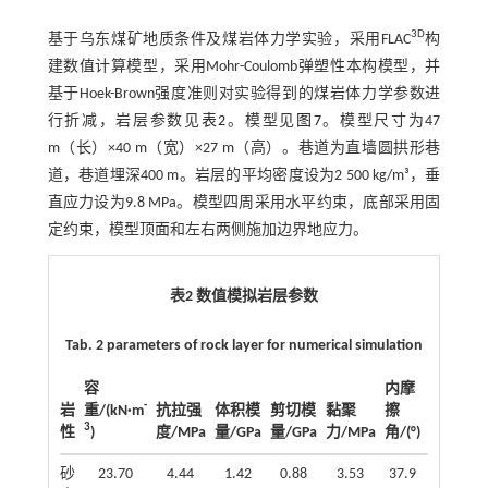
3D
基于乌东煤矿地质条件及煤岩体力学实验，采用FLAC
构
建数值计算模型，采用Mohr-Coulomb弹塑性本构模型，并
基于Hoek-Brown强度准则对实验得到的煤岩体力学参数进
行折减，岩层参数见
表2
。模型见
图7
。模型尺寸为47
m（长）×40 m（宽）×27 m（高）。巷道为直墙圆拱形巷
道，巷道埋深400 m。岩层的平均密度设为2 500 kg/m³，垂
直应力设为9.8 MPa。模型四周采用水平约束，底部采用固
定约束，模型顶面和左右两侧施加边界地应力。
表2 数值模拟岩层参数
Tab. 2 parameters of rock layer for numerical simulation
容
内摩
-
岩
重/(kN·m
抗拉强
体积模
剪切模
黏聚
擦
3
性
)
度/MPa
量/GPa
量/GPa
力/MPa
角/(°)
砂
23.70
4.44
1.42
0.88
3.53
37.9