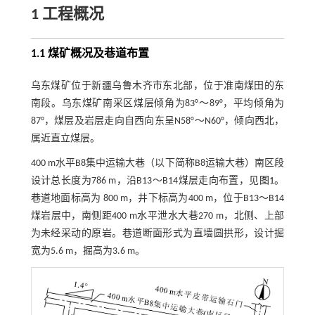
1 工程概况
1.1 煤矿概况及巷道布置
乌东煤矿位于新疆乌鲁木齐市东北部，位于准南煤田的东
南段。乌东煤矿南采区煤层倾角为83°～89°，平均倾角为
87°，煤层及岩层走向自西向东呈N58°～N60°，倾向西北，
属近直立煤层。
400 m水平B8集中运输大巷（以下简称B8运输大巷）南区段
设计总长度为786 m，沿B13～B14煤层走向布置，见
图1
。
巷道地面标高为 800 m，井下标高为400 m，位于B13～B14
煤岩层中，南侧距400 m水平泄水大巷270 m，北侧、上部
为未经采动的原岩。巷道断面形式为直墙圆拱形，设计掘
宽为5.6 m，掘高为3.6 m。