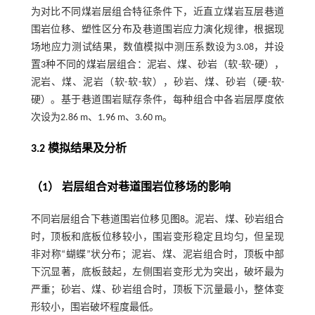
为对比不同煤岩层组合特征条件下，近直立煤岩互层巷道
围岩位移、塑性区分布及巷道围岩应力演化规律，根据现
场地应力测试结果，数值模拟中测压系数设为3.08，并设
置3种不同的煤岩层组合：泥岩、煤、砂岩（软-软-硬），
泥岩、煤、泥岩（软-软-软），砂岩、煤、砂岩（硬-软-
硬）。基于巷道围岩赋存条件，每种组合中各岩层厚度依
次设为2.86 m、1.96 m、3.60 m。
3.2 模拟结果及分析
（1） 岩层组合对巷道围岩位移场的影响
不同岩层组合下巷道围岩位移见
图8
。泥岩、煤、砂岩组合
时，顶板和底板位移较小，围岩变形稳定且均匀，但呈现
非对称“蝴蝶”状分布；泥岩、煤、泥岩组合时，顶板中部
下沉显著，底板鼓起，左侧围岩变形尤为突出，破坏最为
严重；砂岩、煤、砂岩组合时，顶板下沉量最小，整体变
形较小，围岩破坏程度最低。