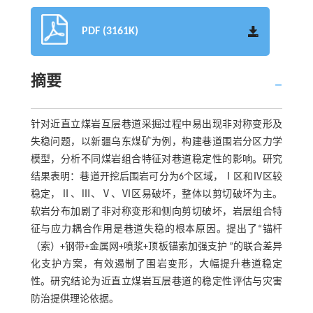
PDF (3161K)
摘要
针对近直立煤岩互层巷道采掘过程中易出现非对称变形及
失稳问题，以新疆乌东煤矿为例，构建巷道围岩分区力学
模型，分析不同煤岩组合特征对巷道稳定性的影响。研究
结果表明：巷道开挖后围岩可分为6个区域，Ⅰ区和Ⅳ区较
稳定，Ⅱ、Ⅲ、Ⅴ、Ⅵ区易破坏，整体以剪切破坏为主。
软岩分布加剧了非对称变形和侧向剪切破坏，岩层组合特
征与应力耦合作用是巷道失稳的根本原因。提出了“锚杆
（索）+钢带+金属网+喷浆+顶板锚索加强支护 ”的联合差异
化支护方案，有效遏制了围岩变形，大幅提升巷道稳定
性。研究结论为近直立煤岩互层巷道的稳定性评估与灾害
防治提供理论依据。