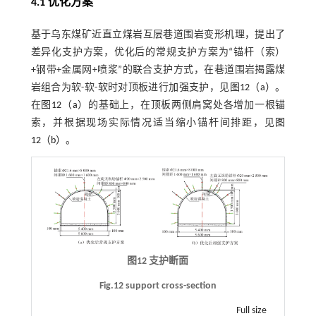
4.1 优化方案
基于乌东煤矿近直立煤岩互层巷道围岩变形机理，提出了
差异化支护方案，优化后的常规支护方案为“锚杆（索）
+钢带+金属网+喷浆”的联合支护方式，在巷道围岩揭露煤
岩组合为软-软-软时对顶板进行加强支护，见
图12（a）
。
在
图12（a）
的基础上，在顶板两侧肩窝处各增加一根锚
索，并根据现场实际情况适当缩小锚杆间排距，见
图
12（b）
。
图12 支护断面
Fig.12 support cross-section
Full size