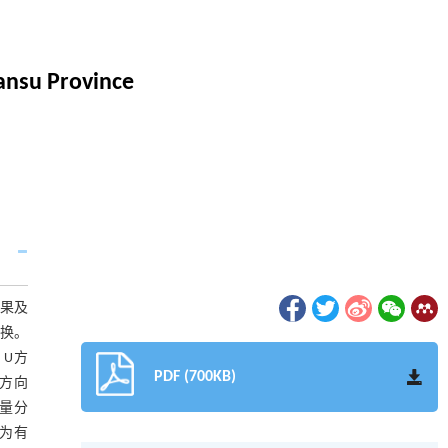
ansu Province
结果及
转换。
、U方
PDF (700KB)
U方向
向量分
论为有