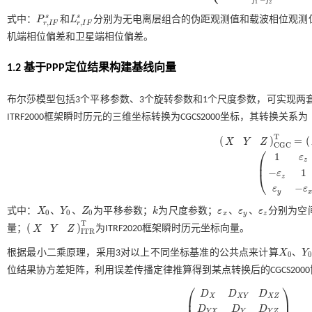
1
2
s
s
式中：
P
和
L
分别为无电离层组合的伪距观测值和载波相位观测
P
r
,
I
F
s
L
r
,
I
F
s
,
,
r
I
F
r
I
F
机端相位偏差和卫星端相位偏差。
1.2 基于PPP定位结果构建基线向量
布尔莎模型包括3个平移参数、3个旋转参数和1个尺度参数，可实现两
ITRF2000框架瞬时历元的三维坐标转换为CGCS2000坐标，其转换关系为
T
(
)
=
(
X
Y
Z
X
Y
Z
C
G
C
T
=
X
0
Y
0
Z
0
T
+
1
+
C
G
C
⎛
1
ε
z
⎜
−
1
ε
⎝
1
ε
z
-
ε
y
-
ε
z
1
ε
x
ε
y
-
ε
x
z
−
ε
ε
y
x
式中：
X
、
Y
、
Z
为平移参数；
k
为尺度参数；
ε
、
ε
、
ε
分别为空
X
0
Y
0
Z
0
k
ε
x
ε
y
ε
z
0
0
0
x
y
z
T
(
)
量；
为ITRF2020框架瞬时历元坐标向量。
X
Y
Z
X
Y
Z
I
T
R
T
I
T
R
根据最小二乘原理，采用3对以上不同坐标基准的公共点来计算
X
、
Y
X
0
Y
0
0
0
位结果协方差矩阵，利用误差传播定律推算得到某点转换后的CGCS200
⎛
⎞
D
D
D
X
X
Y
X
Z
⎜
⎟
D
D
D
D
X
D
X
Y
D
X
Z
D
Y
X
D
Y
D
Y
Z
D
Z
X
D
Z
Y
D
Y
X
Y
Y
Z