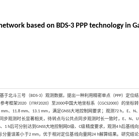
 network based on BDS-3 PPP technology in G
于北斗三号（BDS-3）观测数据，提出一种利用精密单点（PPP）定位
020（ITRF2020）至2000中国大地坐标系（CGCS2000）的坐标
mm、11.8 mm、13.1 mm，满足GNSS大地控制网要求；观测72 h，E、N
共点同步观测时长显著相关，待转点与公共点同步观测时长一致时，E、N、
.5 h、1 h后可分别达到GNSS大地控制网D级、C级精度要求，观测4 h后基线
角坐标分量误差小于2 mm，优于相对定位基线向量网24 h解算结果。研究结