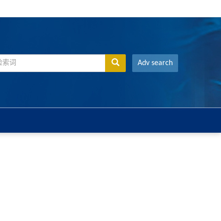
Adv search