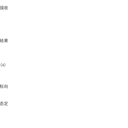
接收
位结果
（4）
坐标向
静态定