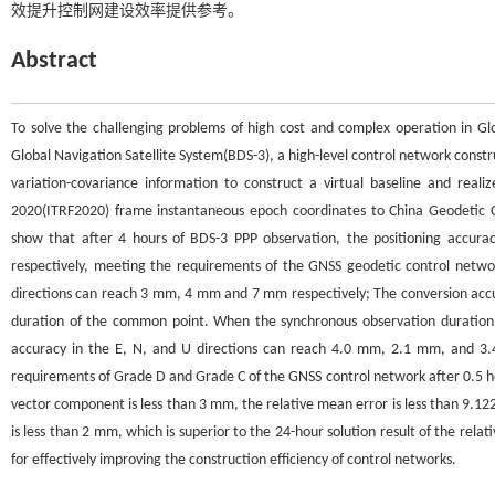
效提升控制网建设效率提供参考。
Abstract
To solve the challenging problems of high cost and complex operation in Gl
Global Navigation Satellite System(BDS-3), a high-level control network constr
variation-covariance information to construct a virtual baseline and real
2020(ITRF2020) frame instantaneous epoch coordinates to China Geodetic 
show that after 4 hours of BDS-3 PPP observation, the positioning accur
respectively, meeting the requirements of the GNSS geodetic control networ
directions can reach 3 mm, 4 mm and 7 mm respectively; The conversion accur
duration of the common point. When the synchronous observation duration 
accuracy in the E, N, and U directions can reach 4.0 mm, 2.1 mm, and 3.4
requirements of Grade D and Grade C of the GNSS control network after 0.5 hou
vector component is less than 3 mm, the relative mean error is less than 9.12
is less than 2 mm, which is superior to the 24-hour solution result of the rela
for effectively improving the construction efficiency of control networks.