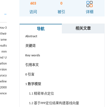
603
0
访问
被引
详细
摘要
Dou-3
相关文章
导航
their
Abstract
Frame
sults
关键词
.1 mm
Key words
and U
ation
引用本文
rsion
0 引言
uracy
eline
1 数学模型
S2000
rence
1.1 精密单点定位
1.2 基于PPP定位结果构建基线向量