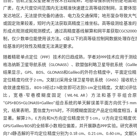
目前，低轨卫星及星链差分技术日趋成熟，地基增强系统特别是地面站
广袤，在大尺度空间范围内无法精准快速建立高等级控制网，主要体现
发达地区，无法提供完备的通信、电力及交通保障；地形复杂导致大气延迟误差过大。上
或固定效果较差，短时内无法获取高精度三维坐标。高等级测绘基准的
形成点观测或网观测模式，通过高精度基线解算和网平差获取CGCS200
制，仅少数单位能使用该方法。C级以下的高等级控制网数据处理存在
绘基准的时效性及精度无法满足要求。
随着精密单点定位（PPP）技术的日趋成熟，学者对PPP技术应用于测
格洛纳斯卫星导航系统（GLONASS）、欧盟伽利略卫星导航系统（Gal
结果显示，GPS、BDS、GLONASS和Galileo的外符合精度中，平面定位精度
定位精度均优于2 cm。文献[
2
]采用全球卫星导航系统（GNSS）接收机分析B
收敛速度相当， BDS-3经过2 h收敛即可达到5 cm定位精度。文献[
3
]评
比，宽巷-窄巷模糊度固定（WL-NL AR）方法和基于非组合
“GPS+BDS+GLONASS+Galileo”组合系统的单天解误差平面方向优于5
究，结果表明，置信度为95%时，不同模糊度固定产品定位精度相当，最
显著。解算2 h，E方向和N方向定位精度优于1 cm，U方向定位精度优于3
GPS/Galileo/BDS的全频率小数相位偏差，并开展静态PPP实验。研究表
向7 d静态解的平均定位精度分别为 0.18 cm、0.21 cm、0.60 cm。文献[
6