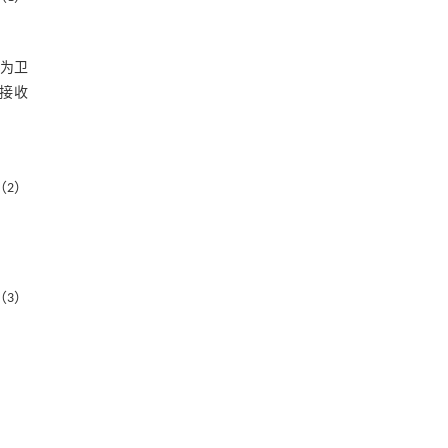
为卫
接收
（2）
（3）
=
ρ
r
s
+
c
(
δ
t
r
-
δ
t
s
)
+
f
1
2
f
1
2
-
f
2
2
λ
1
N
r
,
1
s
-
f
2
2
f
1
2
-
f
2
2
λ
2
N
r
,
2
s
+
b
r
,
0
-
b
0
s