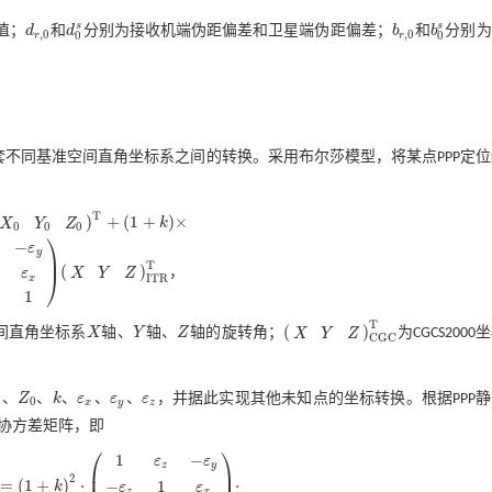
s
s
值；
d
和
d
分别为接收机端伪距偏差和卫星端伪距偏差；
b
和
b
分别为
d
r
,
0
d
0
s
b
r
,
0
b
0
s
,
0
,
0
0
0
r
r
套不同基准空间直角坐标系之间的转换。采用布尔莎模型，将某点PPP定
T
)
+
(
1
+
)
×
k
X
Y
Z
k
×
0
0
0
⎞
−
ε
y
⎟
T
(
)
，
ε
X
Y
Z
⎠
1
X
Y
Z
I
T
R
T
I
T
R
x
1
T
(
)
间直角坐标系
X
轴、
Y
轴、
Z
轴的旋转角；
为CGCS2000
X
Y
Z
X
Y
Z
X
Y
Z
C
G
C
T
C
G
C
、
Z
、
k
、
ε
、
ε
、
ε
，并据此实现其他未知点的坐标转换。根据PPP
Z
0
k
ε
x
ε
y
ε
z
0
x
y
z
0协方差矩阵，即
⎛
⎞
1
−
ε
ε
z
y
⎜
⎟
2
=
(
1
+
)
⋅
⋅
−
1
k
ε
ε
Z
C
G
C
=
1
+
k
2
⋅
1
ε
z
-
ε
y
-
ε
z
1
ε
x
ε
y
-
ε
x
1
⋅
z
x