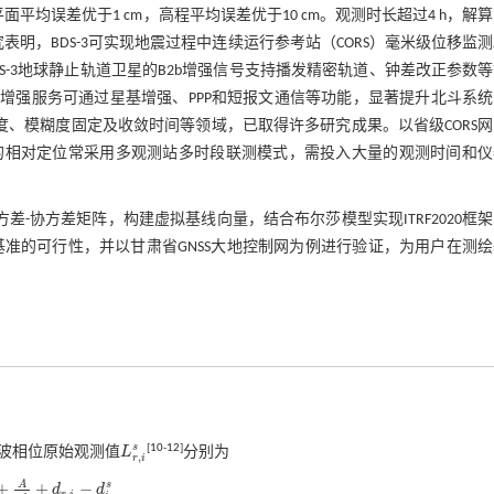
解平面平均误差优于1 cm，高程平均误差优于10 cm。观测时长超过4 h，解
研究表明，BDS-3可实现地震过程中连续运行参考站（CORS）毫米级位移监
DS-3地球静止轨道卫星的B2b增强信号支持播发精密轨道、钟差改正参数
3区域增强服务可通过星基增强、PPP和短报文通信等功能，显著提升北斗系
定位精度、模糊度固定及收敛时间等领域，已取得许多研究成果。以省级CORS
的相对定位常采用多观测站多时段联测模式，需投入大量的观测时间和仪
其方差-协方差矩阵，构建虚拟基线向量，结合布尔莎模型实现ITRF2020框
等级测绘基准的可行性，并以甘肃省GNSS大地控制网为例进行验证，为用户在测
s
[
10
-
12
]
波相位原始观测值
L
分别为
L
r
,
i
s
,
r
i
A
s
+
+
−
d
d
,
r
i