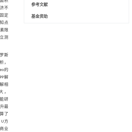
面积
参考文献
济不
法固定
基金资助
知点
因素限
降温路面涂层混合反射行为及其对道路光环境
[1]
立测
安全的影响研究
Engineering
. 2026, Vol.58(3): 1-303
https://doi.org/10.1016/j.eng.2025.06.014
俄罗斯
分析，
用于宽浓度范围高效捕集CO₂及低能耗再生的新
[2]
型酮基IPDA相变吸收剂
eo的
Engineering
. 2026, Vol.58(3): 1-303
PP解
https://doi.org/10.1016/j.eng.2025.05.008
点解相
大，
动力学引导的聚对苯二甲酸乙二酯可控低聚解
[3]
性能研
聚及其定制化高性能聚合物升级回收
Engineering
. 2026, Vol.58(3): 1-303
提升最
https://doi.org/10.1016/j.eng.2026.02.010
估算了
、U方
地下智能压裂工程技术内涵与进展
[4]
外商业
Engineering
. 2026, Vol.58(3): 1-303