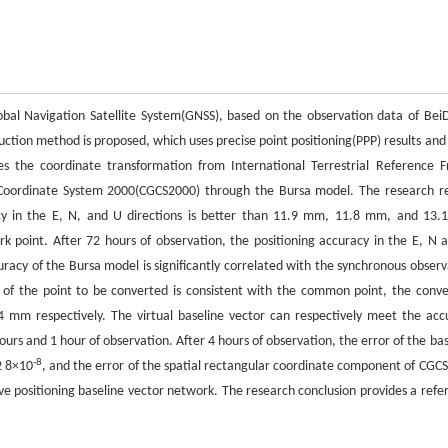
obal Navigation Satellite System(GNSS), based on the observation data of Bei
uction method is proposed, which uses precise point positioning(PPP) results and 
izes the coordinate transformation from International Terrestrial Reference 
Coordinate System 2000(CGCS2000) through the Bursa model. The research re
acy in the E, N, and U directions is better than 11.9 mm, 11.8 mm, and 13
k point. After 72 hours of observation, the positioning accuracy in the E, N 
acy of the Bursa model is significantly correlated with the synchronous observ
of the point to be converted is consistent with the common point, the conve
 mm respectively. The virtual baseline vector can respectively meet the acc
rs and 1 hour of observation. After 4 hours of observation, the error of the bas
-8
2 8×10
, and the error of the spatial rectangular coordinate component of CGC
tive positioning baseline vector network. The research conclusion provides a refe