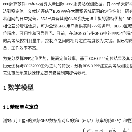
PPP解算软件GrafNav解算大量国际GNSS服务站观测数据，其PPP单天
达到稳定值。文献[
7
]评估了BDS PPP在大面积省域范围的定位性能，
着组网的日益完善，BDS已具备其他GNSS系统无法比拟的独特优势：B
[
8
]
相位差分增强信息，可为全球GNSS用户提供实时PPP服务
；BDS-
[
9
]
位精度、可用性和可靠性
。目前，在单GNSS与多GNSS中的PPP
的高等级控制测量中，控制点之间的相对定位精度较为关键。但已有
备，工作效率不高。
为充分发挥PPP定位优势，提高定位效率，基于BDS-3 PPP定位结果及
历元坐标与CGCS2000坐标之间的转换，分析BDS-3 PPP建立高
无法覆盖地区快速建立高等级控制网提供参考。
1 数学模型
1.1 精密单点定位
s
测站
r
到卫星
s
的双频GNSS数据所对应的第
i
（
i=
1,2）频率的伪距
P
和载
r
s
P
r
,
i
s
,
r
i
⎧
⎪
s
=
+
(
−
)
s
P
ρ
c
δ
δ
s
r
t
t