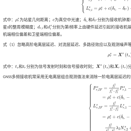
⎨
,
r
i
r
⎩
⎪
P
r
,
i
s
=
ρ
r
s
+
c
(
δ
t
r
-
δ
t
s
)
+
A
f
2
+
d
r
,
i
-
s
=
+
(
−
)
s
L
ρ
c
δ
δ
s
,
r
t
t
r
i
r
s
式中：
ρ
为站星几何距离；
c
为真空中光速；
δ
和
δ
分别为接收机钟差
ρ
r
s
c
δ
t
r
δ
t
s
s
r
t
t
r
s
星
s
的整周模糊度；
d
和
d
分别为第
i
频率上由硬件延迟引起的接收机
d
r
,
i
d
i
s
,
r
i
i
机端相位偏差和卫星端相位偏差。
式（1）
忽略高阶电离层延迟、对流层延迟、多路径效应以及观测噪声
s
=
(
s
ρ
X
t
ρ
r
s
=
X
s
t
s
-
X
r
t
r
r
s
s
(
)
(
)
式中：
t
和
t
分别为信号发射时刻和信号接收时刻；
X
t
和
X
t
t
s
t
r
X
s
t
s
X
r
t
r
s
r
s
r
r
GNSS多频接收机常采用无电离层组合观测值法来消除一阶电离层延迟的
⎧
⎪
⎪
2
⎪
f
⎪
s
s
=
1
⎪
P
P
⎪
,
1
,
⎪
r
r
I
F
2
2
−
⎪
f
f
⎪
1
2
⎪
⎪
⎪
=
+
(
−
s
ρ
c
δ
⎪
⎪
r
t
r
2
⎨
f
s
s
=
1
L
L
,
1
,
⎪
r
r
I
F
2
2
P
r
,
I
F
s
=
f
1
2
f
1
2
-
f
2
2
P
r
,
1
s
-
f
2
2
⎪
−
f
f
⎪
1
2
⎪
⎪
⎪
⎪
⎪
=
+
(
−
s
⎪
ρ
c
δ
⎪
r
t
⎪
r
⎪
⎪
⎩
⎪
2
f
s
2
λ
N
2
,
2
r
2
2
−
f
f