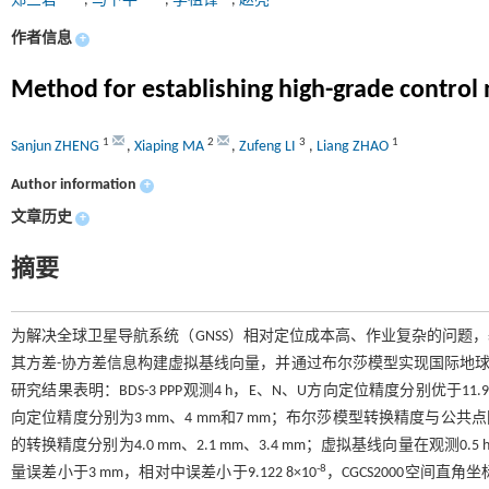
郑三君
,
马下平
,
李祖锋
,
赵亮
作者信息
+
Method for establishing high-grade control
1
2
3
1
Sanjun ZHENG
,
Xiaping MA
,
Zufeng LI
,
Liang ZHAO
Author information
+
文章历史
+
摘要
为解决全球卫星导航系统（GNSS）相对定位成本高、作业复杂的问题，基
其方差-协方差信息构建虚拟基线向量，并通过布尔莎模型实现国际地球参考框架2
研究结果表明：BDS-3 PPP观测4 h，E、N、U方向定位精度分别优于11.9 
向定位精度分别为3 mm、4 mm和7 mm；布尔莎模型转换精度与公
的转换精度分别为4.0 mm、2.1 mm、3.4 mm；虚拟基线向量在观测0
-8
量误差小于3 mm，相对中误差小于9.122 8×10
，CGCS2000空间直