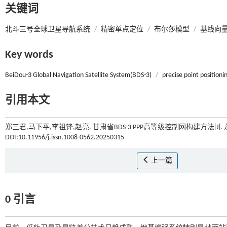
关键词
北斗三号全球卫星导航系统
/
精密单点定位
/
布尔莎模型
/
基线向
Key words
BeiDou-3 Global Navigation Satellite System(BDS-3)
/
precise point positioni
引用本文
郑三君,马下平,李祖锋,赵亮. 甘肃省BDS-3 PPP高等级控制网构建方法[J].
DOI:10.11956/j.issn.1008-0562.20250315
上一篇
0 引言