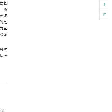
算误差
https://doi.org/10.1016/j.eng.2025.12.024
测。随
聚氨酯消费品化学回收的研究进展
[5]
等载波
Engineering
. 2026, Vol.58(3): 1-303
统的定
https://doi.org/10.1016/j.eng.2025.11.031
网为主
器设
架瞬时
绘基准
（1）