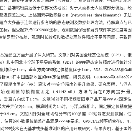
建设，需要在诸多因素之间进行合理取舍，避免盲目建设。中国西北地区
在：基准站密度远低于东部发达地区；对于大面积无人区或部分偏远、经
述因素导致网络RTK（network real-time kinematic）无
建立大多基于连续运行参考站的静态联测及数据处理方法，待解算点与已
0坐标。但受起算点CGCS2000坐标、观测数据保密和解算软件掌握程度等
控制网型分布差、观测时长较短和数据处理软件精度不足等问题，导致建
绘基准建立方面开展了深入研究。文献[
1
]对美国全球定位系统（GPS）、
ileo）和中国北斗全球卫星导航系统（BDS）的PPP静态定位精度进行统计
均优于1 cm，垂直方向GPS的定位精度优于1 cm，BDS、GLONASS和Galil
DS在中国西部地区的PPP定位精度，研究表明，GLONASS与Galileo的P
估了模糊度固定（AR）算法对PPP定位精度的提升效果，研究表明，与浮
原始观测值的模糊度固定（N1-N2 AR）方法的解在E方向提升最
 mm，垂直方向优于1 cm。文献[
4
]对不同模糊度固定产品开展PPP AR固定
大差异仅为6 mm。解算时间为1 h时，与浮点解相比，固定解定位精度
.5 cm。文献[
5
]针对全球均匀分布的100多座 IGS站静态观测数据，
明，估算的小数相位偏差产品满足PPP-AR要求，GPS L1/L2频率组合在E、N
]对PPP技术在无基准或多基准测区的应用开展研究，结果表明，基于国