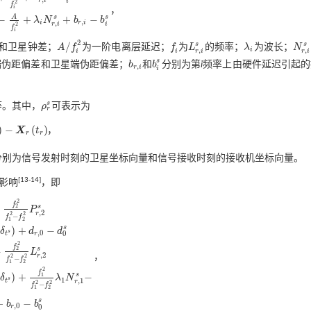
i
2
f
i
，
d
i
s
L
r
,
i
s
=
ρ
r
s
+
c
(
δ
t
r
-
δ
t
s
)
-
A
f
2
+
λ
i
N
r
,
i
s
+
b
r
,
i
-
b
i
s
A
s
s
−
+
+
−
λ
N
b
b
,
,
i
r
i
r
i
i
2
f
i
2
s
s
/
和卫星钟差；
A
f
为一阶电离层延迟；
f
为
L
的频率；
λ
为波长；
N
A
/
f
2
f
L
r
,
i
s
λ
i
N
r
,
i
s
,
,
i
i
i
r
i
r
i
s
端伪距偏差和卫星端伪距偏差；
b
和
b
分别为第
i
频率上由硬件延迟引起的
b
r
,
i
b
i
s
,
r
i
i
s
等。其中，
ρ
可表示为
ρ
r
s
r
)
−
(
)
X
t
，
r
r
分别为信号发射时刻的卫星坐标向量和信号接收时刻的接收机坐标向量。
[
13
-
14
]
影响
，即
2
f
s
−
2
P
,
2
r
2
2
−
f
f
1
2
s
)
+
−
δ
d
d
,
0
s
0
t
r
2
f
s
−
2
L
,
2
r
，
2
2
f
1
2
-
f
2
2
P
r
,
2
s
=
ρ
r
s
+
c
(
δ
t
r
-
δ
t
s
)
+
d
r
,
0
-
d
0
s
L
r
,
I
F
s
=
f
1
2
f
1
2
-
f
2
2
L
r
,
1
s
-
f
2
2
f
1
2
-
f
2
2
L
r
,
2
s
−
f
f
1
2
2
f
s
)
+
−
1
δ
λ
N
1
s
,
1
t
r
2
2
−
f
f
1
2
s
+
−
b
b
,
0
0
r