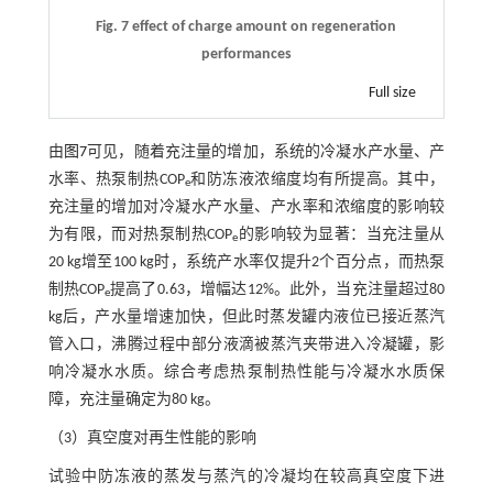
Fig. 7 effect of charge amount on regeneration
performances
Full size
由
图7
可见，随着充注量的增加，系统的冷凝水产水量、产
水率、热泵制热COP
和防冻液浓缩度均有所提高。其中，
e
充注量的增加对冷凝水产水量、产水率和浓缩度的影响较
为有限，而对热泵制热COP
的影响较为显著：当充注量从
e
20 kg增至100 kg时，系统产水率仅提升2个百分点，而热泵
制热COP
提高了0.63，增幅达12%。此外，当充注量超过80
e
kg后，产水量增速加快，但此时蒸发罐内液位已接近蒸汽
管入口，沸腾过程中部分液滴被蒸汽夹带进入冷凝罐，影
响冷凝水水质。综合考虑热泵制热性能与冷凝水水质保
障，充注量确定为80 kg。
（3）真空度对再生性能的影响
试验中防冻液的蒸发与蒸汽的冷凝均在较高真空度下进