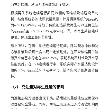
汽充分接触，从而无法有效带走冷凝热。
根据再生系统连续运行期间监测的压缩机及输送设备功
耗，结合系统防冻液蒸发量数据，计算得到系统的
η
约
SMER
为6.33 kg/(kW·h)。相较于传统加热蒸发再生与冷冻再生法
[
4
]
的
η
范围（0.51～4.45 kg/(kW·h)）
，本再生系统能耗
SMER
更低，体现出显著的节能性。
综上所述，在再生系统连续运行期间，除冷凝水排放和防
冻液补液阶段真空度出现一定波动外，在正常浓缩再生阶
段真空度基本稳定在90%～92%，表明系统密封性及真空泵
性能良好。在8.5 h连续运行中，系统实际产水量达到设计
值的85%，
η
达6.33 kg/(kW·h)，基本实现了预期设计目
SMER
标。
（2） 充注量对再生性能的影响
为避免热泵冷凝器出现干烧，蒸发罐的最低液位应确保冷
凝器被完全浸没。同时，为防止防冻液进入冷凝罐影响再