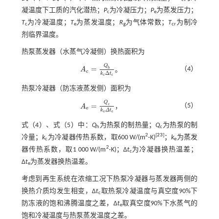
凝温度下工质的汽化潜热；
P
为冷凝压力；
P
为蒸发压力；
c
e
T
为冷凝温度；
T
为蒸发温度；
R
为气体常数；
T
为制冷
c
e
g
cr
剂临界温度。
热泵蒸发器（水蒸气冷凝侧）换热面积为
Q
=
h
（4）
A
。
A
c
=
Q
h
k
c
Δ
t
c
c
Δ
k
t
c
c
热泵冷凝器（防冻液蒸发侧）面积为
Q
=
c
（5）
A
，
A
e
=
Q
c
k
e
Δ
t
e
e
k
Δ
t
e
e
式（4）
、
式（5）
中：
Q
为热泵的制热量；
Q
为热泵的制
h
c
2
[
23
]
冷量；
k
为冷凝器传热系数，取600 W/(m
·K)
；
k
为蒸发
c
e
2
器传热系数，取1 000 W/(m
·K)；Δ
t
为冷凝器换热温差；
c
Δ
t
为蒸发器换热温差。
e
考虑到再生系统在浓缩工况下热泵冷凝器与蒸发器两侧的
换热介质均发生相变，Δ
t
取热泵冷凝温度与真空度90%下
c
防冻液的饱和沸腾温度之差，Δ
t
取真空度90%下水蒸气的
e
饱和冷凝温度与热泵蒸发温度之差。