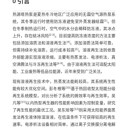
0 引言
热源塔热泵是夏热冬冷地区广泛应用的无霜空气源热泵系
[
1
]
统，其冬季运行时使用防冻液避免室外蒸发器结霜
。但
在冬季制热运行时，空气中的水分会稀释防冻液，其冰点
[
2
-
3
]
上升，存在结冰风险
。目前提高防冻液浓度的方法主要
[
4
]
包括添加溶质法和溶液再生法
。添加溶质法简单可靠，
[
5
]
但需持续补充溶质，运行成本较高
。溶液再生法则依靠
外部能源实现溶液浓缩，主要有热蒸发法、电渗析法、真
[
6
-
9
]
空沸腾法与冷冻再生法等
。由于溶液再生法可适配太阳
能、工业废热等低品位能源，近年来受到广泛关注。
现有溶液再生技术中，热蒸发法能耗较高，其系统再生性
[
10
]
能有较大优化空间。彭冬根等
基于热回收型太阳能分级
再生系统模型，对比分析了系统的㶲效率与再生效率。吴
[
11
]
凡等
以内热型再生器的性能影响因素为控制变量，研究
[
12
]
了再生性能的最优工况。吴东旭等
则采用太阳能界面蒸
发法再生液体除湿溶液，在低温条件下可获得较高的再生
速率。电渗析法设备相对简单，通过离子交换膜分离电解