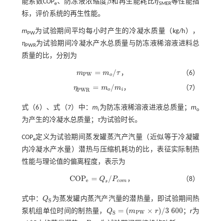
能系数COP
、防冻液浓缩度
β
和再生能耗比
η
等性能指
β
η
e
SMER
标，评价系统的再生性能。
m
为试验期间平均每小时产生的冷凝水质量（kg/h），
PW
η
为试验期间冷凝水产水总质量与防冻液稀溶液进料总
PWR
质量的比，分别为
=
/
m
m
τ
，
（6）
m
P
W
=
m
o
/
τ
P
W
o
=
/
η
m
m
，
（7）
η
P
W
R
=
m
o
/
m
i
P
W
R
o
i
式（6）
、
式（7）
中：
m
为防冻液稀溶液进液总质量；
m
i
o
为产生的冷凝水总质量；
τ
为试验时长。
COP
定义为试验期间蒸发罐蒸汽产汽量（近似等于冷凝罐
e
内冷凝水产水量）潜热与压缩机耗功的比，表征实际制热
性能与理论值的偏离程度，表示为
C
O
P
=
/
Q
P
，
（8）
C
O
P
e
=
Q
s
/
P
c
o
m
e
c
o
m
s
式中：
Q
为蒸发罐内蒸汽产汽量的潜热量，即试验期间热
Q
S
S
=
(
×
)
/
3
600
泵机组单位时间的制热量，
Q
m
r
；
r
为
Q
S
=
m
P
W
×
r
/
3
600
P
W
S