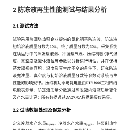
2 防冻液再生性能测试与结果分析
2.1 测试方法
试验采用热源塔热泵企业提供的氯化钙基防冻液，防冻液
初始溶液质量分数为10%，终了质量分数为30%。采集系统
连续运行中的蒸发罐液温、冷凝罐气温、压缩机吸/排气温
度、真空度及罐体液位等参数以分析运行特性，并在保持
蒸发罐初始容积、温度及真空度不变的条件下，研究防冻
液充注量、真空度与初始溶液质量分数等参数对系统再生
性能的影响规律。压缩机功率与耗电量由DTSU666三相四线
电能表测量；防冻液质量分数通过蒸发罐内溶液质量变化
及产水量计算；所有数据通过DAQ970A数据采集仪采集。
2.2 试验数据处理及误差分析
定义冷凝水产水量
m
、冷凝水产水率
η
、热泵制热性
η
PW
PWR