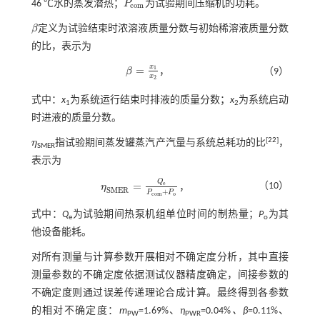
46 ℃水的蒸发潜热；
P
为试验期间压缩机的功耗。
P
c
o
m
c
o
m
β
定义为试验结束时浓溶液质量分数与初始稀溶液质量分数
β
的比，表示为
x
=
1
β
，
（9）
β
=
x
1
x
2
x
2
式中：
x
为系统运行结束时排液的质量分数；
x
为系统启动
1
2
时进液的质量分数。
[
22
]
η
指试验期间蒸发罐蒸汽产汽量与系统总耗功的比
，
η
SMER
表示为
Q
=
e
（10）
η
，
η
S
M
E
R
=
Q
e
P
c
o
m
+
P
o
S
M
E
R
+
P
P
c
o
m
o
式中：
Q
为试验期间热泵机组单位时间的制热量；
P
为其
e
o
他设备能耗。
对所有测量与计算参数开展相对不确定度分析，其中直接
测量参数的不确定度依据测试仪器精度确定，间接参数的
不确定度则通过误差传递理论合成计算。最终得到各参数
的相对不确定度：
m
=1.69%、
η
=0.04%
、β
=0.11%、
PW
PWR