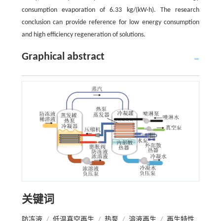
consumption evaporation of 6.33 kg/(kW·h). The research
conclusion can provide reference for low energy consumption
and high efficiency regeneration of solutions.
Graphical abstract
关键词
防冻液
/
低温真空再生
/
热泵
/
溶液再生
/
再生特性