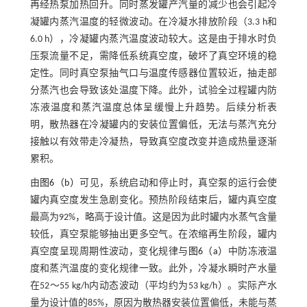
再经热泵加热回升。同时蒸发罐产汽量的减少也会引起冷
凝罐内蒸汽温度的轻微波动。在冷凝水排放阶段（3.3 h和
6.0 h），冷凝罐内蒸汽温度波动较大。这是由于排水时负
压泵流量不足，需降低系统真空度，破坏了真空环境的稳
定性。同时真空泵抽气口与温度传感器位置较近，抽走部
分蒸汽也会导致该处温度下降。此外，试验全过程罐内防
冻液温度和蒸汽温度总体呈缓慢上升趋势。后续分析表
明，散热器在冷凝罐内的安装位置偏低，无法与蒸汽充分
接触以有效带走冷凝热，导致真空度改变并造成热量逐渐
累积。
由
图6（b）
可见，系统启动和停止时，真空泵的运行会使
罐内真空度发生急剧变化。预热阶段结束后，罐内真空度
最高为92%，略高于设计值。这是因为此时罐内水蒸气含量
较低，真空泵能够抽出更多空气。在浓缩再生阶段，罐内
真空度呈现周期性波动，变化规律与
图6（a）
中防冻液温
度和蒸汽温度的变化规律一致。此外，冷凝水瞬时产水量
在52～55 kg/h内动态波动（平均约为53 kg/h）。实际产水
量为设计值的85%，原因为散热器安装位置偏低，未能与蒸