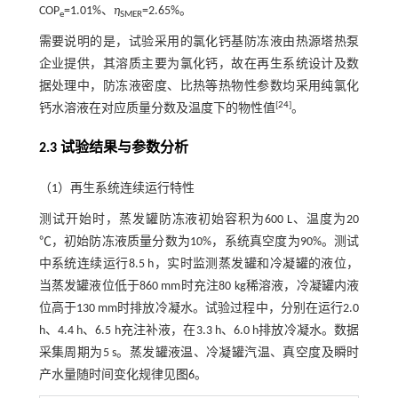
COP
=1.01%、
η
=2.65%。
e
SMER
需要说明的是，试验采用的氯化钙基防冻液由热源塔热泵
企业提供，其溶质主要为氯化钙，故在再生系统设计及数
据处理中，防冻液密度、比热等热物性参数均采用纯氯化
[
24
]
钙水溶液在对应质量分数及温度下的物性值
。
2.3 试验结果与参数分析
（1）再生系统连续运行特性
测试开始时，蒸发罐防冻液初始容积为600 L、温度为20
℃，初始防冻液质量分数为10%，系统真空度为90%。测试
中系统连续运行8.5 h，实时监测蒸发罐和冷凝罐的液位，
当蒸发罐液位低于860 mm时充注80 kg稀溶液，冷凝罐内液
位高于130 mm时排放冷凝水。试验过程中，分别在运行2.0
h、4.4 h、6.5 h充注补液，在3.3 h、6.0 h排放冷凝水。数据
采集周期为5 s。蒸发罐液温、冷凝罐汽温、真空度及瞬时
产水量随时间变化规律见
图6
。