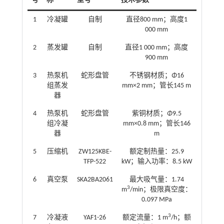
号
称
型号
技术参数
1
冷凝罐
自制
直径800 mm；高度1
000 mm
2
蒸发罐
自制
直径1 000 mm；高度
900 mm
3
热泵机
蛇形盘管
不锈钢材质；
Φ
16
组蒸发
mm×2 mm；管长145 m
器
4
热泵机
蛇形盘管
紫铜材质；
Φ
9.5
组冷凝
mm×0.8 mm；管长146
器
m
5
压缩机
ZW125KBE-
额定制热量：25.9
TFP-522
kW；输入功率：8.5 kW
6
真空泵
SKA2BA2061
最大吸气量：1.74
3
m
/min；极限真空度：
0.097 MPa
3
7
冷凝液
YAF1-26
额定流量：1 m
/h；额