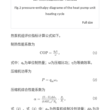
Fig.2 pressure-enthalpy diagrame of the heat pump unit
heating cycle
Full size
热泵机组评价指标计算公式如下。
制热性能系数为
q
η
C
O
P
=
h
，
（1）
C
O
P
=
q
h
η
ω
ω
式中：
q
为单位制热量；
ω
为压缩比功；
η
为等熵效率。
η
h
压缩机功率为
=
P
q
ω
。
（2）
P
=
q
m
ω
m
压缩机综合性能系数为
(
−
)
Δ
T
T
h
P
c
e
c
=
⋅
e
（3）
α
，
α
=
T
c
-
T
e
Δ
h
c
0.83
T
c
r
2
R
g
⋅
P
e
P
c
2
P
(
0.83
)
c
T
R
c
r
g
式（2）
、
式（3）
中：
q
为热泵机组制冷剂流量；Δ
h
为冷
m
c