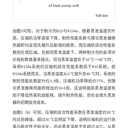
of heat pump unit
Full size
由
图3
可知，对于制冷剂R22与R134a，随着蒸发温度的升
高，压缩机功率逐渐下降，制热性能系数与理论蒸发器换
热面积均呈现先缓升后剧增的趋势，而压缩机综合性能系
数则先增后减。在相同蒸发温度下，两种制冷剂的各项评
价指标数值基本接近。但当蒸发温度处于10 ℃～40 ℃时，
采用R134a系统的压缩机综合性能系数高于R22系统。就
R134a系统而言，当蒸发温度从0 ℃提升至40 ℃时，系统的
制热性能系数提升约3.3倍，压缩机功率降低约77%，但理
论蒸发器换热面积增加约10.6倍。这说明提高蒸发温度有
助于降低热泵机组能耗、提升制热性能，但也会增大蒸发
器的初期投资成本。
由
图3（b）
可知，压缩机综合性能系数在蒸发温度约20 ℃
时达到峰值，超过30 ℃后明显下降，说明压缩机的运行效
率与稳定性开始劣化，因此蒸发温度不宜超过30℃。从蒸