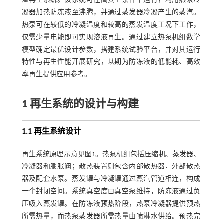
温再生系统。该系统可在高真空条件下运行，利用热泵冷
凝器加热防冻液至沸腾，并通过蒸发器冷凝产生的蒸汽。
热泵可在较低的冷凝温度和较高的蒸发温度工况下工作，
仅需少量电能即可实现溶液再生。通过建立热泵机组数学
模型确定最优设计参数，搭建系统试验平台，并对其运行
特性与再生性能开展研究，以期为防冻液的低能耗、高效
率再生提供应用参考。
1 再生系统的设计与构建
1.1 再生系统设计
再生系统原理示意见
图1
。热泵机组包括压缩机、蒸发器、
冷凝器和膨胀阀；散热装置则包含内部散热器、外部散热
器及配套水泵。蒸发罐与冷凝罐通过蒸汽管道相连，构成
一个封闭空间。系统真空度由真空泵维持，防冻液通过负
压吸入蒸发罐。在防冻液预热阶段，热泵冷凝器提供预热
所需热量，而热泵蒸发器所需热量由喷淋水供给。预热完