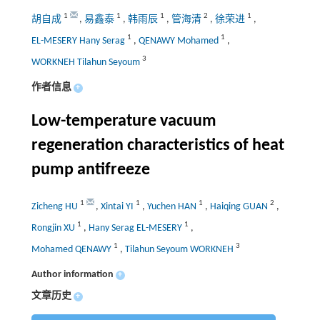
1
1
1
2
1
胡自成
,
易鑫泰
,
韩雨辰
,
管海清
,
徐荣进
,
1
1
EL-MESERY Hany Serag
,
QENAWY Mohamed
,
3
WORKNEH Tilahun Seyoum
作者信息
+
Low-temperature vacuum
regeneration characteristics of heat
pump antifreeze
1
1
1
2
Zicheng HU
,
Xintai YI
,
Yuchen HAN
,
Haiqing GUAN
,
1
1
Rongjin XU
,
Hany Serag EL-MESERY
,
1
3
Mohamed QENAWY
,
Tilahun Seyoum WORKNEH
Author information
+
文章历史
+