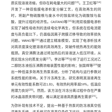
[
13
]
[
14
]
质实现溶液浓缩，但存在耗电量大的问题
。王卫红等
开发了一种双极膜电渗析复分解工艺，在高效再生的同
时，将副产物硫酸根与废水中的铵盐转化为硫酸铵与盐
[
15
]
酸，提升过程的经济性。CASTANO等
利用双极膜电渗析
实现了碱性吸收剂的连续电化学再生，但系统在低电流密
度与高负载比下，仍面临因离子跨膜迁移导致的效率损失
[
16
]
问题。WANG等
通过建立精准模型，实现了电渗析技术
对高浓度溴化锂溶液的高效再生，突破传统热再生的能效
瓶颈。真空沸腾法通过将加热后的溶液送入低压环境，从
[
17
]
[
18
]
而实现水分的蒸发分离
。李达等
分析了运行工况对乙
[
19
]
二醇防冻液低压沸腾浓缩装置性能的影响；张国辉等
提
出一种低温多效再生热泵系统，分析了结构与运行参数对
系统性能的影响。关于冷冻再生法，研究表明其溶液再生
单元有效性能系数可达1.83，有效热利用率超59%，低温应
[
20
]
用潜力良好
。然而，该方法在冷冻分离过程中存在严重
[
21
]
的冰晶溶质夹带问题，难以满足溶液高质量再生需求
。
为弥补现有技术不足，提出一种基于热泵的防冻液真空低