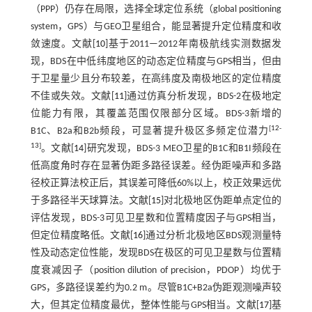
（PPP）仍存在局限，选择全球定位系统（global positioning
system，GPS）与GEO卫星组合，能显著提升定位精度和收
敛速度。文献[
10
]基于2011—2012年南极航线实测数据发
现，BDS在中低纬度地区的动态定位精度与GPS相当，但由
于卫星量少且分布较差，在高纬度及南极地区的定位精度
不佳或失效。文献[
11
]通过仿真分析发现，BDS-2在极地定
位能力有限，其覆盖范围仅限部分区域。BDS-3新增的
[
12
-
B1C、B2a和B2b频段，可显著提升极区多频定位潜力
13
]
。文献[
14
]研究发现，BDS-3 MEO卫星的B1C和B1I频段在
低高度角时存在显著伪距多路径误差。经伪距噪声和多路
径校正算法校正后，其误差可降低60%以上，校正效果远优
于多路径半天球算法。文献[
15
]对北极地区伪距单点定位的
评估发现，BDS-3可见卫星数和位置精度因子与GPS相当，
但定位精度略低。文献[
16
]通过分析北极地区BDS观测量特
性及动态定位性能，发现BDS在极区的可见卫星数与位置精
度衰减因子（position dilution of precision，PDOP）均优于
GPS，多路径误差约为0.2 m。尽管B1C+B2a伪距观测噪声较
大，但其定位精度最优，整体性能与GPS相当。文献[
17
]基