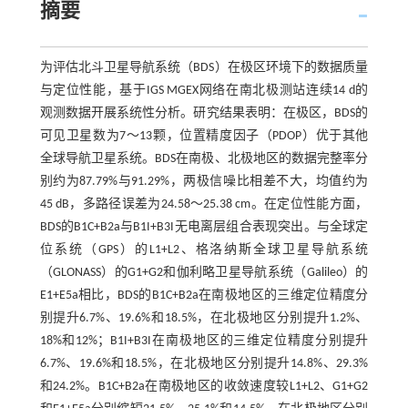
摘要
为评估北斗卫星导航系统（BDS）在极区环境下的数据质量
与定位性能，基于IGS MGEX网络在南北极测站连续14 d的
观测数据开展系统性分析。研究结果表明：在极区，BDS的
可见卫星数为7～13颗，位置精度因子（PDOP）优于其他
全球导航卫星系统。BDS在南极、北极地区的数据完整率分
别约为87.79%与91.29%，两极信噪比相差不大，均值约为
45 dB，多路径误差为24.58～25.38 cm。在定位性能方面，
BDS的B1C+B2a与B1I+B3I无电离层组合表现突出。与全球定
位系统（GPS）的L1+L2、格洛纳斯全球卫星导航系统
（GLONASS）的G1+G2和伽利略卫星导航系统（Galileo）的
E1+E5a相比，BDS的B1C+B2a在南极地区的三维定位精度分
别提升6.7%、19.6%和18.5%，在北极地区分别提升1.2%、
18%和12%；B1I+B3I在南极地区的三维定位精度分别提升
6.7%、19.6%和18.5%，在北极地区分别提升14.8%、29.3%
和24.2%。B1C+B2a在南极地区的收敛速度较L1+L2、G1+G2