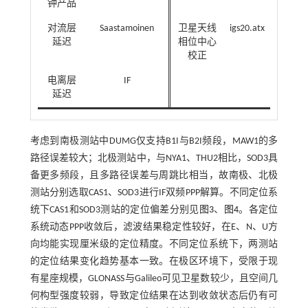
钟产品
对流层
Saastamoinen
卫星天线
igs20.atx
延迟
相位中心
校正
电离层
IF
延迟
考虑到南极测站中DUMG仅支持B1I与B2I频段，MAW1的多
路径误差较大；北极测站中，与NYA1、THU2相比，SOD3具
备更多频段，且多路径误差与周跳比相当，故南极、北极
测站分别选取CAS1、SOD3进行IF双频PPP解算。不同定位系
统下CAS1和SOD3测站的定位偏差分别见
图3
、
图4
。各定位
系统动态PPP收敛后，滤波结果稳定性较好，在E、N、U方
向均能实现厘米级的定位精度。不同定位系统下，两测站
的定位结果变化趋势基本一致。在极区环境下，受限于现
有星座规模，GLONASS与Galileo可见卫星数较少，且空间几
何构型强度较弱，导致定位结果在达到收敛状态后仍有可