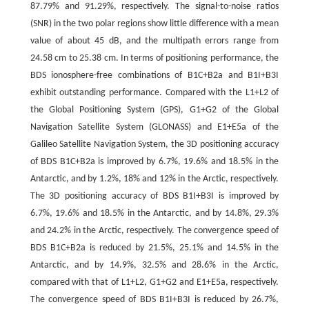
87.79% and 91.29%, respectively. The signal-to-noise ratios
(SNR) in the two polar regions show little difference with a mean
value of about 45 dB, and the multipath errors range from
24.58 cm to 25.38 cm. In terms of positioning performance, the
BDS ionosphere-free combinations of B1C+B2a and B1I+B3I
exhibit outstanding performance. Compared with the L1+L2 of
the Global Positioning System (GPS), G1+G2 of the Global
Navigation Satellite System (GLONASS) and E1+E5a of the
Galileo Satellite Navigation System, the 3D positioning accuracy
of BDS B1C+B2a is improved by 6.7%, 19.6% and 18.5% in the
Antarctic, and by 1.2%, 18% and 12% in the Arctic, respectively.
The 3D positioning accuracy of BDS B1I+B3I is improved by
6.7%, 19.6% and 18.5% in the Antarctic, and by 14.8%, 29.3%
and 24.2% in the Arctic, respectively. The convergence speed of
BDS B1C+B2a is reduced by 21.5%, 25.1% and 14.5% in the
Antarctic, and by 14.9%, 32.5% and 28.6% in the Arctic,
compared with that of L1+L2, G1+G2 and E1+E5a, respectively.
The convergence speed of BDS B1I+B3I is reduced by 26.7%,