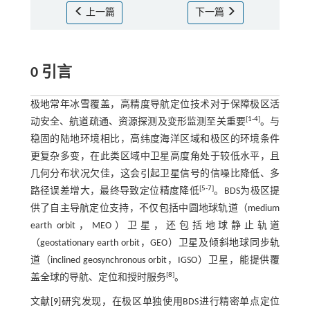
上一篇
下一篇
0 引言
极地常年冰雪覆盖，高精度导航定位技术对于保障极区活
[
1
-
4
]
动安全、航道疏通、资源探测及变形监测至关重要
。与
稳固的陆地环境相比，高纬度海洋区域和极区的环境条件
更复杂多变，在此类区域中卫星高度角处于较低水平，且
几何分布状况欠佳，这会引起卫星信号的信噪比降低、多
[
5
-
7
]
路径误差增大，最终导致定位精度降低
。BDS为极区提
供了自主导航定位支持，不仅包括中圆地球轨道（medium
earth orbit，MEO）卫星，还包括地球静止轨道
（geostationary earth orbit，GEO）卫星及倾斜地球同步轨
道（inclined geosynchronous orbit，IGSO）卫星，能提供覆
[
8
]
盖全球的导航、定位和授时服务
。
文献[
9
]研究发现，在极区单独使用BDS进行精密单点定位