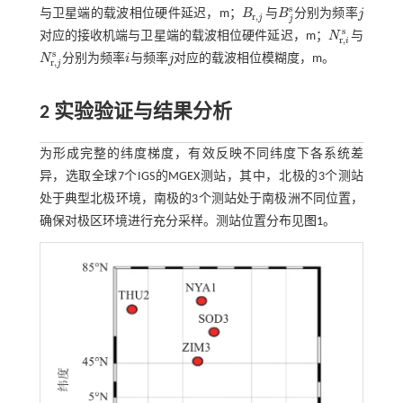
s
与卫星端的载波相位硬件延迟，m；
B
与
B
分别为频率
j
B
r
,
j
B
j
s
j
r
,
j
j
s
对应的接收机端与卫星端的载波相位硬件延迟，m；
N
与
N
r
,
i
s
r
,
i
s
N
分别为频率
i
与频率
j
对应的载波相位模糊度，m。
N
r
,
j
s
i
j
r
,
j
2 实验验证与结果分析
为形成完整的纬度梯度，有效反映不同纬度下各系统差
异，选取全球7个IGS的MGEX测站，其中，北极的3个测站
处于典型北极环境，南极的3个测站处于南极洲不同位置，
确保对极区环境进行充分采样。测站位置分布见
图1
。