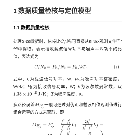
1 数据质量检核与定位模型
1.1 数据质量检核
/
[
21
-
处理GNSS数据时，信噪比
C
N
可直接从RINEX观测文件
C
/
N
0
0
22
]
中提取，表示接收载波信号功率与噪声平均功率的比
值，表达式为
/
=
/
=
/
C
N
P
N
P
k
T
，
（1）
C
/
N
0
=
P
R
/
N
0
=
P
R
/
k
T
0
R
0
R
式中：
C
为载波信号功率，W；
N
为噪声功率谱密度，
0
W/Hz；
P
为接收信号功率，W；
k
为玻尔兹曼常数，取
P
R
k
R
−
23
1.38
×
10
J
/
K
；
T
为噪声温度，K。
1.38
×
10
-
23
J
/
K
T
多路径误差
M
一般可通过对伪距和载波相位观测值进行
M
P
r
,
i
s
s
P
r
,
i
组合运算的方式来获取，即
2
2
2
+
2
f
f
f
s
i
j
j
=
−
+
=
M
P
L
L
M
P
r
,
i
s
=
P
r
,
i
s
-
f
2
+
f
2
f
2
-
f
2
L
i
+
2
f
2
f
2
-
f
2
L
j
=
s
r
,
i
j
P
i
2
2
2
2
r
,
−
−
i
f
f
f
f
i
j
i
j
2
2
f
f
s
j
i