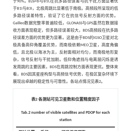
于90%。B2a+b与B1C在抗多路径误差与抗干扰方面显著优
于B1I与B3I，北极周跳比显著低于南极。高频段所呈现的低
多路径误差特性，验证了它在抗信号反射方面的优势。
Galileo数据完整率普遍较低，GLONASS与GPS虽然在数据接
收方面表现稳定，但多路径误差较大，BDS高频段在抗多路
径误差方面的优势更为显著。这是由于BDS的IGSO卫星对北
极具备高仰角覆盖优势，而南极依赖MEO卫星，高度角偏
低，且北极以海冰为主，反射面相对均匀，而南极地形复
杂，信号反射与干扰加剧。低仰角遮挡与电离层闪烁是诱
发周跳的主要因素，BDS在周跳控制方面表现更优。整体来
看，BDS因其星座构型与高频信号优势，在极区复杂环境下
展现出卓越的稳定性与可靠性。各站点情况见
表2
。
表2 各测站可见卫星数和位置精度因子
Tab.2 number of visible satellites and PDOP for each
station