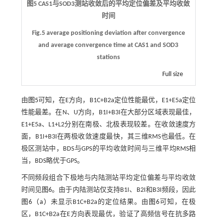
图5 CAS1与SOD3测站收敛后的平均定位偏差及平均收敛
时间
Fig.5 average positioning deviation after convergence
and average convergence time at CAS1 and SOD3
stations
Full size
由
图5
可知，在E方向，B1C+B2a定位性能最优，E1+E5a定位
性能最差。在N、U方向，B1I+B3I在大部分区域表现最佳，
E1+E5a、L1+L2分别在南极、北极表现较差。在收敛速度方
面，B1I+B3I在两极收敛速度最快，其三维RMS也最低。在
极区测站中，BDS与GPS的平均收敛时间与三维平均RMS相
当，BDS略优于GPS。
不同频段组合下极地与内陆测站平均定位偏差与平均收敛
时间见
图6
。由于内陆测站仅支持B1I、B2I和B3I频段，因此
图6（a）
未显示B1C+B2a的定位结果。由
图6
可知，在极
区，B1C+B2a在E方向表现最优，验证了高频信号在抗多路