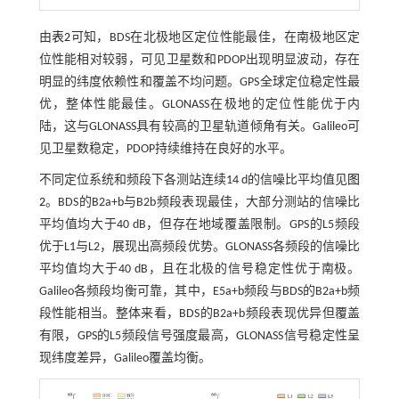
由
表2
可知，BDS在北极地区定位性能最佳，在南极地区定
位性能相对较弱，可见卫星数和PDOP出现明显波动，存在
明显的纬度依赖性和覆盖不均问题。GPS全球定位稳定性最
优，整体性能最佳。GLONASS在极地的定位性能优于内
陆，这与GLONASS具有较高的卫星轨道倾角有关。Galileo可
见卫星数稳定，PDOP持续维持在良好的水平。
不同定位系统和频段下各测站连续14 d的信噪比平均值见
图
2
。BDS的B2a+b与B2b频段表现最佳，大部分测站的信噪比
平均值均大于40 dB，但存在地域覆盖限制。GPS的L5频段
优于L1与L2，展现出高频段优势。GLONASS各频段的信噪比
平均值均大于40 dB，且在北极的信号稳定性优于南极。
Galileo各频段均衡可靠，其中，E5a+b频段与BDS的B2a+b频
段性能相当。整体来看，BDS的B2a+b频段表现优异但覆盖
有限，GPS的L5频段信号强度最高，GLONASS信号稳定性呈
现纬度差异，Galileo覆盖均衡。