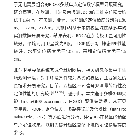
于无电离层组合的BDS-3多频单点定位数学模型开展研究，
研究表明，在欧洲、非洲及南极洲BDS-3的三维定位精度均
优于1.64 m，在美洲、亚洲、大洋洲的定位精度分别为1.80
m、1.92 m、2.08 m。文献[
18
]基于东南极区域连续多年的
实测数据开展研究，结果表明，BDS-3在东南极卫星可用性
较好，平均可用卫星数为9颗，PDOP低于3，静态PPP性能
较好，水平定位精度优于1.0 cm，高程定位精度优于1.5
cm。
北斗卫星导航系统完成全球组网后，相关研究多集中于陆
地观测环境，对于环境条件较为恶劣的极区，主要通过仿
真技术开展研究。目前，对极区不同信号观测量的特性及
[
19
-
20
]
定位性能的研究较少
。鉴于此，本文基于多模GNSS实
验（multi-GNSS experiment，MGEX）观测站数据，从可见
卫星数、PDOP、定位偏差、多路径误差及信噪比（signal to
noise ratio，SNR）等方面进行分析，评估BDS在极区的精密
单点定位效果，以期为提升极区复杂环境的定位精度提供
参考。