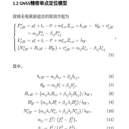
1.2 GNSS精密单点定位模型
双频无电离层组合的观测方程为
⎧
⎪
⎪
s
s
s
s
s
s
=
+
−
+
+
−
+
⎪
P
ρ
t
t
m
Z
b
b
e
⎪
r
r
,
r
r
,
r
,
I
F
I
F
r
,
I
F
w
w
r
,
I
F
⎪
s
s
=
−
⎨
α
P
β
P
r
,
r
,
i
j
i
j
i
j
⎪
，
P
r
,
I
F
s
=
ρ
r
s
+
t
r
-
t
s
+
m
r
,
w
s
Z
r
,
w
+
b
r
,
I
F
-
b
I
F
s
+
e
r
,
I
F
s
=
α
i
j
P
r
,
i
s
-
β
i
j
P
r
,
j
s
L
r
,
I
F
s
=
ρ
⎪
s
⎪
s
s
s
=
+
−
+
+
⎪
L
ρ
t
t
m
Z
λ
⎩
r
r
,
r
r
,
I
F
⎪
r
,
I
F
w
w
s
s
s
s
s
+
−
+
=
−
(
)
N
B
B
ε
α
L
β
L
r
,
I
F
r
,
r
,
r
,
I
F
I
F
i
j
r
,
I
F
i
j
i
j
（5）
其中，
=
+
b
α
b
β
b
，
（6）
b
r
,
I
F
=
α
i
j
b
r
,
i
+
β
i
j
b
r
,
j
r
,
I
F
r
,
r
,
i
j
i
j
i
j
s
s
s
=
+
b
α
b
β
b
，
（7）
b
I
F
s
=
α
i
j
b
i
s
+
β
i
j
b
j
s
I
F
i
j
i
j
i
j
=
+
/
(
)
B
α
λ
B
β
λ
B
λ
，
（8）
B
r
,
I
F
=
α
i
j
λ
i
B
r
,
i
+
β
i
j
λ
j
B
r
,
j
/
λ
I
F
r
,
I
F
r
,
r
,
I
F
i
j
i
i
j
j
i
j
s
s
s
=
+
/
(
)
B
α
λ
B
β
λ
B
λ
，
（9）
B
I
F
s
=
α
i
j
λ
i
B
i
s
+
β
i
j
λ
j
B
j
s
/
λ
I
F
I
F
I
F
i
j
i
j
i
j
i
j
s
s
s
=
+
/
(
)
N
α
λ
N
β
λ
N
λ
，
（10）
N
r
,
I
F
s
=
α
i
j
λ
i
N
r
,
i
s
+
β
i
j
λ
j
N
r
,
j
s
/
λ
I
F
I
F
r
,
r
,
r
,
I
F
i
j
i
j
i
j
i
j
2
2
2
=
/
−
(
)
α
f
f
f
，
（11）
α
i
j
=
f
2
/
f
2
-
f
2
i
j
i
i
j
2
2
2
=
/
−
(
)
β
f
f
f
，
（12）