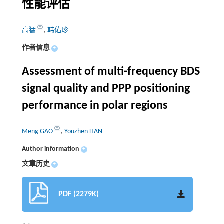
性能评估
高猛
,
韩佑珍
作者信息
+
Assessment of multi-frequency BDS
signal quality and PPP positioning
performance in polar regions
Meng GAO
,
Youzhen HAN
Author information
+
文章历史
+
PDF (2279K)