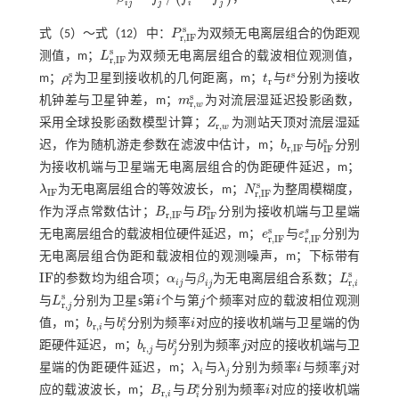
β
i
j
=
f
2
/
f
2
-
f
2
i
j
j
i
j
s
式（5）～
式（12）
中：
P
为双频无电离层组合的伪距观
P
r
,
I
F
s
r
,
I
F
s
测值，m；
L
为双频无电离层组合的载波相位观测值，
L
r
,
I
F
s
r
,
I
F
s
s
m；
ρ
为卫星到接收机的几何距离，m；
t
与
t
分别为接收
ρ
r
s
t
r
t
s
r
r
s
机钟差与卫星钟差，m；
m
为对流层湿延迟投影函数，
m
r
,
w
s
r
,
w
采用全球投影函数模型计算；
Z
为测站天顶对流层湿延
Z
r
,
w
r
,
w
s
迟，作为随机游走参数在滤波中估计，m；
b
与
b
分别
b
r
,
I
F
b
I
F
s
r
,
I
F
I
F
为接收机端与卫星端无电离层组合的伪距硬件延迟，m；
s
λ
为无电离层组合的等效波长，m；
N
为整周模糊度，
λ
I
F
N
r
,
I
F
s
I
F
r
,
I
F
s
作为浮点常数估计；
B
与
B
分别为接收机端与卫星端
B
r
,
I
F
B
I
F
s
r
,
I
F
I
F
s
s
无电离层组合的载波相位硬件延迟，m；
e
与
ε
分别为
e
r
,
I
F
s
ε
r
,
I
F
s
r
,
I
F
r
,
I
F
无电离层组合伪距和载波相位的观测噪声，m；下标带有
s
I
F
的参数均为组合项；
α
与
β
为无电离层组合系数；
L
I
F
α
i
j
β
i
j
L
r
,
i
s
r
,
i
j
i
j
i
s
与
L
分别为卫星s第
i
个与第
j
个频率对应的载波相位观测
L
r
,
j
s
i
j
r
,
j
s
值，m；
b
与
b
分别为频率
i
对应的接收机端与卫星端的伪
b
r
,
i
b
i
s
i
r
,
i
i
s
距硬件延迟，m；
b
与
b
分别为频率
j
对应的接收机端与卫
b
r
,
j
b
j
s
j
r
,
j
j
星端的伪距硬件延迟，m；
λ
与
λ
分别为频率
i
与频率
j
对
λ
i
λ
j
i
j
i
j
s
应的载波波长，m；
B
与
B
分别为频率
i
对应的接收机端
B
r
,
i
B
i
s
i
r
,
i
i