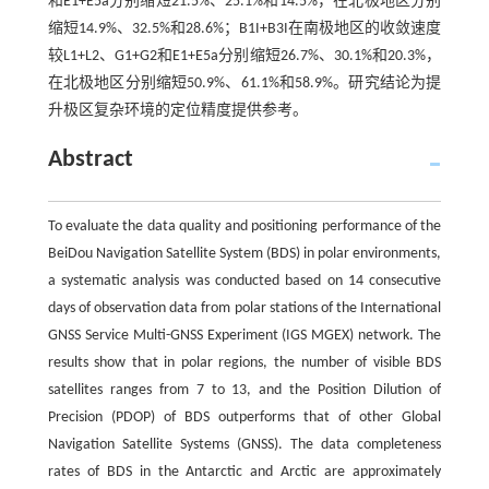
和E1+E5a分别缩短21.5%、25.1%和14.5%，在北极地区分别
缩短14.9%、32.5%和28.6%；B1I+B3I在南极地区的收敛速度
较L1+L2、G1+G2和E1+E5a分别缩短26.7%、30.1%和20.3%，
在北极地区分别缩短50.9%、61.1%和58.9%。研究结论为提
升极区复杂环境的定位精度提供参考。
Abstract
To evaluate the data quality and positioning performance of the
BeiDou Navigation Satellite System (BDS) in polar environments,
a systematic analysis was conducted based on 14 consecutive
days of observation data from polar stations of the International
GNSS Service Multi-GNSS Experiment (IGS MGEX) network. The
results show that in polar regions, the number of visible BDS
satellites ranges from 7 to 13, and the Position Dilution of
Precision (PDOP) of BDS outperforms that of other Global
Navigation Satellite Systems (GNSS). The data completeness
rates of BDS in the Antarctic and Arctic are approximately