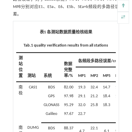
MP8分别对应E1、E5a、E6、E5b、5Ea+b频段的多路径误
差。
表1 各测站数据质量检核结果
Tab.1 quality verification results from all stations
测
各频段多路径误差/cm
站
数据
位
完整
置
测站
系统
率/%
MP1
MP2
MP5
MP6
M
南
CAS1
BDS
82.00
19.3
32.4
14.7
14.7
18
极
GPS
97.98
29.1
21.2
18.4
19.6
18
GLONASS
95.29
32.0
25.8
18.3
Galileo
97.67
22.7
南
DUMG
BDS
88.37
22.1
28
4.7
6.1
5.0