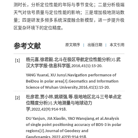
测时长，分析定位性能的年际与季节变化；二是分析极端
天气对信号质量与定位性能的影响；三是增加极地测站数
量；四是研发多频多系统深度融合新模型，进一步提升极
区复杂环境下的定位精度。
参考文献
原文顺序
|
出版日期
|
本文引用
杨元喜,徐君毅.北斗在极区导航定位性能分析[J].
武
[1]
汉大学学报·信息科学版
,
2016
,
41
(1):15-20.
YANG
Yuanxi
,
XU
Junyi
.Navigation performance of
BeiDou in polar area[J].
Geomatics and Information
Science of Wuhan University
,
2016
,
41
(1):15-20.
杜彦君,贾小林,姚顽强,
等
.极地地区北斗三号单点定
[2]
位精度分析[J].
大地测量与地球动力
学
,
2022
,
42
(9):914-918.
DU
Yanjun
,
JIA
Xiaolin
,
YAO
Wanqiang
,
et al
.Analysis
of single point positioning accuracy of BDS-3 in polar
regions[J].
Journal of Geodesy and
Geodynamics
,
2022
,
42
(9):914-918.