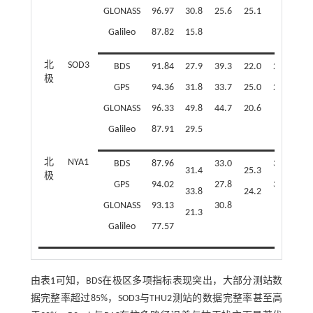
GLONASS
96.97
30.8
25.6
25.1
Galileo
87.82
15.8
北
SOD3
BDS
91.84
27.9
39.3
22.0
22.6
27
极
GPS
94.36
31.8
33.7
25.0
28.3
19
GLONASS
96.33
49.8
44.7
20.6
Galileo
87.91
29.5
北
NYA1
BDS
87.96
33.0
32.6
29
31.4
25.3
极
GPS
94.02
27.8
31.8
28
33.8
24.2
GLONASS
93.13
30.8
21.3
Galileo
77.57
由
表1
可知，BDS在极区多项指标表现突出，大部分测站数
据完整率超过85%，SOD3与THU2测站的数据完整率甚至高