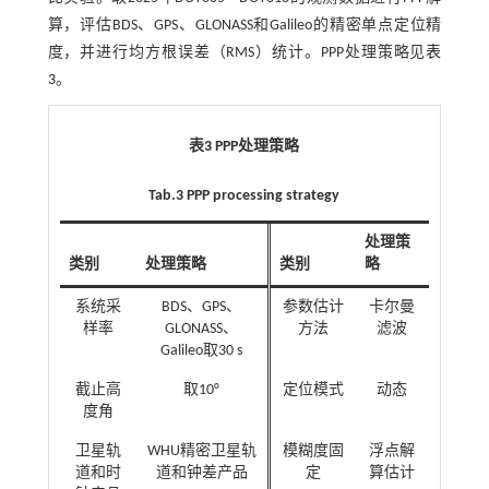
算，评估BDS、GPS、GLONASS和Galileo的精密单点定位精
度，并进行均方根误差（RMS）统计。PPP处理策略见
表
3
。
表3 PPP处理策略
Tab.3 PPP processing strategy
处理策
类别
处理策略
类别
略
系统采
BDS、GPS、
参数估计
卡尔曼
样率
GLONASS、
方法
滤波
Galileo取30 s
截止高
取10°
定位模式
动态
度角
卫星轨
WHU精密卫星轨
模糊度固
浮点解
道和时
道和钟差产品
定
算估计