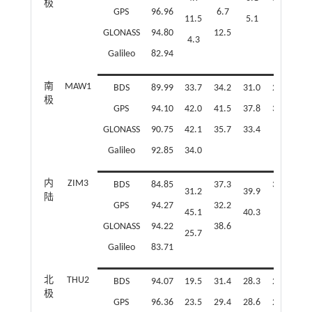
极
GPS
96.96
6.7
4
11.5
5.1
GLONASS
94.80
12.5
4.3
Galileo
82.94
南
MAW1
BDS
89.99
33.7
34.2
31.0
25.5
30
极
GPS
94.10
42.0
41.5
37.8
37.8
35
GLONASS
90.75
42.1
35.7
33.4
Galileo
92.85
34.0
内
ZIM3
BDS
84.85
37.3
38.0
33
31.2
39.9
陆
GPS
94.27
32.2
43
45.1
40.3
GLONASS
94.22
38.6
25.7
Galileo
83.71
北
THU2
BDS
94.07
19.5
31.4
28.3
22.4
24
极
GPS
96.36
23.5
29.4
28.6
20.8
20