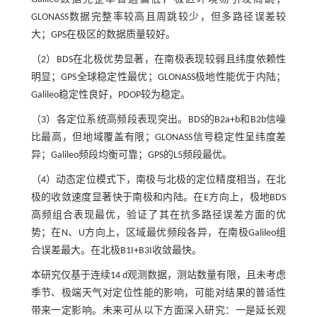
GLONASS数据完整率较高且周跳较少，但多路径误差较
大；GPS在极区的数据质量较好。
（2）BDS在北极优势显著，在南极表现较弱且纬度依赖性
明显；GPS全球稳定性最优；GLONASS极地性能优于内陆；
Galileo稳定性良好，PDOP较为稳定。
（3）各定位系统高频段表现突出。BDS的B2a+b和B2b信噪
比最高，但地域覆盖有限；GLONASS信号稳定性呈纬度差
异；Galileo频段均衡可靠；GPS的L5频段最优。
（4）动态定位模式下，南极与北极的定位精度相当，在北
极的收敛速度显著快于南极和内陆。在E方向上，极地BDS
高频组合表现最优，验证了其在抗多路径误差方面的优
势；在N、U方向上，区域最优频段各异，在南极Galileo组
合误差最大。在北极B1I+B3I收敛最快。
本研究仅基于连续14 d观测数据，测站数量有限，且未考虑
季节、极端天气对定位性能的影响，可能对结果的普适性
带来一定影响。未来可从以下方面深入研究：一是延长观