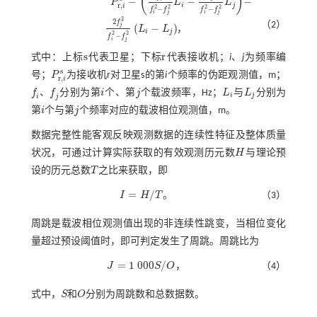
(
)
−
−
−
P
L
L
P
r
,
i
s
-
f
2
f
2
-
f
2
L
i
-
f
2
f
2
-
f
2
L
j
-
r
,
i
j
i
2
2
2
2
−
−
f
f
f
f
i
j
i
j
2
2
f
（2）
j
(
−
)
L
L
，
2
f
2
f
2
-
f
2
L
i
-
L
j
i
j
2
2
−
f
f
i
j
s
r
式中：上标
代表卫星；下标
代表接收机；
i
、
j
为频率编
s
r
s
号；
P
为接收机r对卫星s的第
i
个频率的伪距观测值，m；
P
r
,
i
s
r
,
i
f
、
f
分别为第
i
个、第
j
个载波频率，Hz；
L
与
L
分别为
f
f
i
j
L
i
L
j
i
j
i
j
第
i
个与第
j
个频率对应的载波相位观测值，m。
i
j
数据完整性能客观反映观测数据的连续性特征及整体质量
状况，可通过计算实际获取的有效观测历元数
H
与理论预
H
设的历元总数
T
之比来获取，即
T
=
/
。
I
H
T
（3）
I
=
H
/
T
。
周跳是载波相位观测值出现的非连续性跳变，当相位变化
量超过预设阈值时，即可判定发生了周跳。周跳比为
=
1
000
/
J
S
O
，
（4）
J
=
1
000
S
/
O
式中，
S
和
O
分别为周跳数和总数据数。
S
O