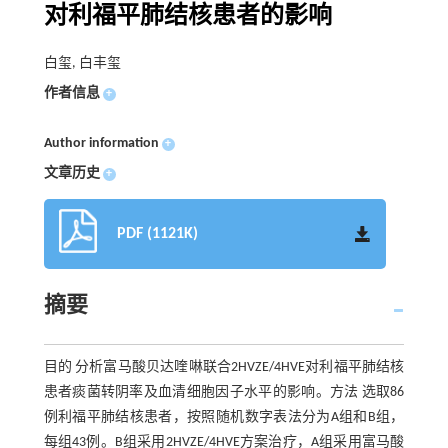
对利福平肺结核患者的影响
白玺, 白丰玺
作者信息
+
Author information
+
文章历史
+
PDF (1121K)
摘要
目的 分析富马酸贝达喹啉联合2HVZE/4HVE对利福平肺结核
患者痰菌转阴率及血清细胞因子水平的影响。方法 选取86
例利福平肺结核患者，按照随机数字表法分为A组和B组，
每组43例。B组采用2HVZE/4HVE方案治疗，A组采用富马酸