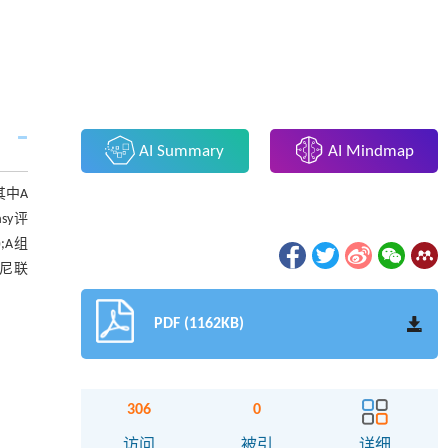
AI Summary
AI Mindmap
其中A
sy评
;A组
太尼联
PDF (1162KB)
306
0
访问
被引
详细