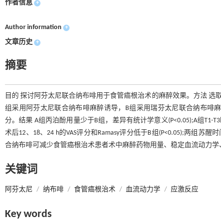
作者信息
+
Author information
+
文章历史
+
摘要
目的 探讨阿芬太尼联合纳布啡用于食管癌根治术的麻醉效果。方法 选取
组采用阿芬太尼联合纳布啡麻醉诱导，B组采用瑞芬太尼联合纳布啡麻醉诱
分。结果 A组丙泊酚用量少于B组，差异有统计学意义(P<0.05);A组T1-T
术后12、18、24 h的VAS评分和Ramasy评分低于B组(P<0.05);两
合纳布啡可减少食管癌根治术患者术中麻醉药物用量、稳定血流动力学
关键词
阿芬太尼
/
纳布啡
/
食管癌根治术
/
血流动力学
/
应激反应
Key words