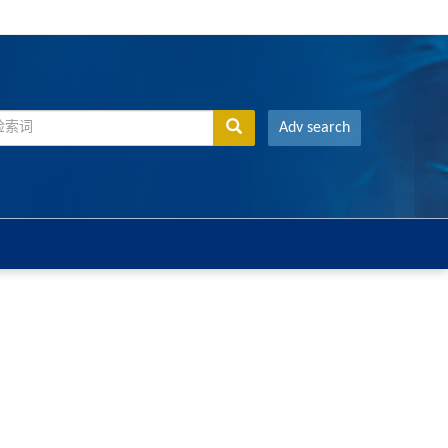
Adv search