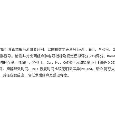
拟行食管癌根治术患者94例，以随机数字表法分为A组、B组，各47例。
导。检测并对比两组麻醉各项指标及视觉模拟评分(VAS)评分、Rama
3时的心率、收缩压、舒张压、Cor、Ne、CAT水平波动幅度小于B组(P<0.05)
组苏醒时间、麻醉起效时间、PACU恢复时间比较无明显差异(P>0.05)。结论 阿芬
、减轻应激反应、降低术后疼痛及躁动程度。