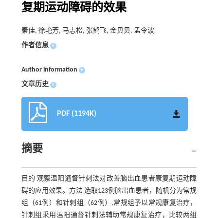
复期运动障碍的效果
秦佳, 徐艳芳, 马志松, 张鹤飞, 金贝贝, 孟令波
作者信息
+
Author information
+
文章历史
+
PDF (1194K)
摘要
目的 观察温阳通督针刺法对改善脑出血患者康复期运动障
碍的应用效果。方法 选取123例脑出血患者，随机分为常规
组（61例）和针刺组（62例）,常规组予以常规康复治疗，
针刺组采用温阳通督针刺法辅助常规康复治疗，比较两组