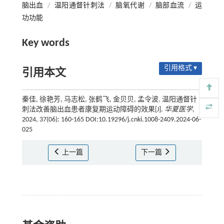
脑出血
/
温阳通督针刺法
/
脑氧代谢
/
脑部血流
/
运
功功能
Key words
引用格式 ▾
引用本文
秦佳, 徐艳芳, 马志松, 张鹤飞, 金贝贝, 孟令波. 温阳通督针
刺法改善脑出血患者康复期运动障碍的效果[J].
华夏医学
,
2024, 37(06): 160-165 DOI:10.19296/j.cnki.1008-2409.2024-06-
025
上一篇
下一篇