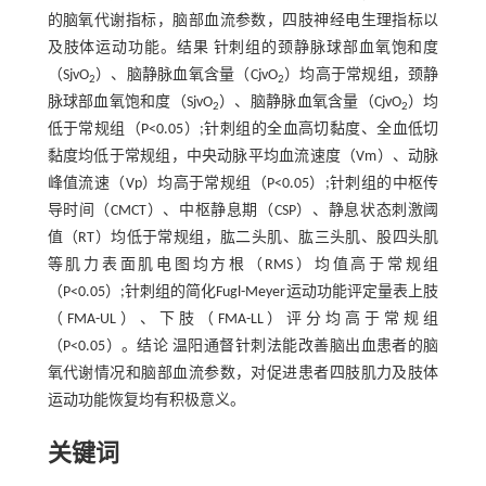
的脑氧代谢指标，脑部血流参数，四肢神经电生理指标以
及肢体运动功能。结果 针刺组的颈静脉球部血氧饱和度
（SjvO
）、脑静脉血氧含量（CjvO
）均高于常规组，颈静
2
2
脉球部血氧饱和度（SjvO
）、脑静脉血氧含量（CjvO
）均
2
2
低于常规组（P<0.05）;针刺组的全血高切黏度、全血低切
黏度均低于常规组，中央动脉平均血流速度（Vm）、动脉
峰值流速（Vp）均高于常规组（P<0.05）;针刺组的中枢传
导时间（CMCT）、中枢静息期（CSP）、静息状态刺激阈
值（RT）均低于常规组，肱二头肌、肱三头肌、股四头肌
等肌力表面肌电图均方根（RMS）均值高于常规组
（P<0.05）;针刺组的简化Fugl-Meyer运动功能评定量表上肢
（FMA-UL）、下肢（FMA-LL）评分均高于常规组
（P<0.05）。结论 温阳通督针刺法能改善脑出血患者的脑
氧代谢情况和脑部血流参数，对促进患者四肢肌力及肢体
运动功能恢复均有积极意义。
关键词