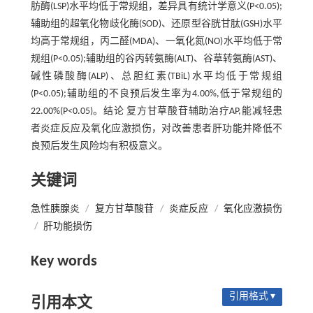
肪酶(LSP)水平均低于常规组，差异具有统计学意义(P<0.05);
辅助组的超氧化物歧化酶(SOD)、还原型谷胱甘肽(GSH)水平
均高于常规组，丙二醛(MDA)、一氧化氮(NO)水平均低于常
规组(P<0.05);辅助组的谷丙转氨酶(ALT)、谷草转氨酶(AST)、
碱性磷酸酶(ALP)、总胆红素(TBiL)水平均低于常规组
(P<0.05);辅助组的不良预后发生率为4.00%,低于常规组的
22.00%(P<0.05)。结论 复方甘草酸苷辅助治疗AP,能减轻患
者炎症反应及氧化应激损伤，对改善患者肝功能并降低不
良预后发生风险均有积极意义。
关键词
急性胰腺炎
/
复方甘草酸苷
/
炎症反应
/
氧化应激损伤
/
肝功能损伤
Key words
引用格式 ▾
引用本文