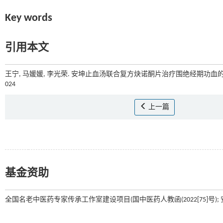
Key words
引用本文
王宁, 马媛媛, 李光荣. 安坤止血汤联合复方炔诺酮片治疗围绝经期功血的效
024
上一篇
基金资助
全国名老中医药专家传承工作室建设项目(国中医药人教函(2022[75]号); 安阳