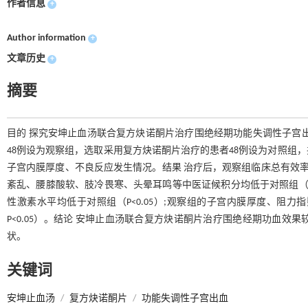
作者信息
+
Author information
+
文章历史
+
摘要
目的 探究安坤止血汤联合复方炔诺酮片治疗围绝经期功能失调性子宫
48例设为观察组，选取采用复方炔诺酮片治疗的患者48例设为对照组
子宫内膜厚度、不良反应发生情况。结果 治疗后，观察组临床总有效率为95.
紊乱、腰膝酸软、肢冷畏寒、头晕耳鸣等中医证候积分均低于对照组（P<0
性激素水平均低于对照组（P<0.05）;观察组的子宫内膜厚度、阻
P<0.05）。结论 安坤止血汤联合复方炔诺酮片治疗围绝经期功血
状。
关键词
安坤止血汤
/
复方炔诺酮片
/
功能失调性子宫出血