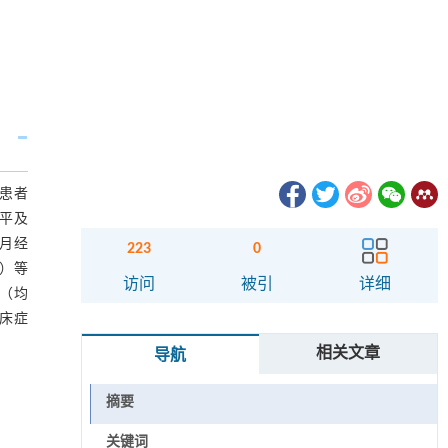
患者
水平及
的月经
223
0
）等
访问
被引
详细
组（均
临床症
相关文章
导航
摘要
关键词