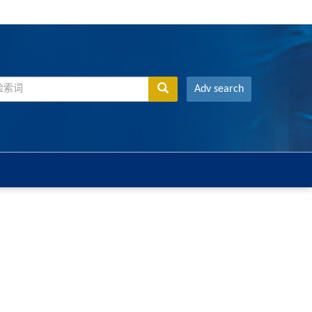
Adv search