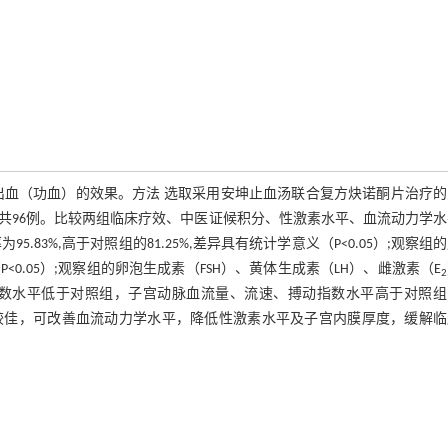
出血（功血）的效果。方法 选取采用安坤止血汤联合复方炔诺酮片治疗的
，共96例。比较两组临床疗效、中医证候积分、性激素水平、血流动力学
83%,高于对照组的81.25%,差异具有统计学意义（P<0.05）;观察组
.05）;观察组的卵泡生成素（FSH）、黄体生成素（LH）、雌激素（E
2
力指数水平低于对照组，子宫动脉血流量、流速、搏动指数水平高于对照
效果较佳，可改善血流动力学水平，降低性激素水平及子宫内膜厚度，缓解