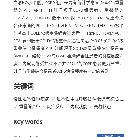
血清NO水平低于COPD组，差异有统计学意义(P<0.05);重叠
组的PT、APTT、TT时间短于COPD组患者，重叠组的
FEV1/FVC、FEV1pred低于COPD组(P<0.05);GOLD>2级重叠综
合征患者的PCT、IL-6、hs-CRP、NLR、ET-1、D-D、Fib水平
显著高于GOLD≤2级重叠综合征患者，血清NO、FEV1/FVC、
FEV1 pred低于GOLD≤2级重叠综合征患者(P<0.05);GOLD>2级
重叠综合征患者的PT时间短于GOLD≤2级重叠综合征患者
(P<0.05)。结论 COPD与OSAHS重叠综合征患者的炎症反应程
度、内皮功能受损较不合并OSAHS的COPD患者更为严重，
并且与重叠综合征患者COPD病情程度有一定的关系。
关键词
慢性阻塞性肺疾病
/
阻塞性睡眠呼吸暂停低通气综合征
/
重叠综合征
/
炎症反应
/
内皮功能
/
高凝状态
Key words