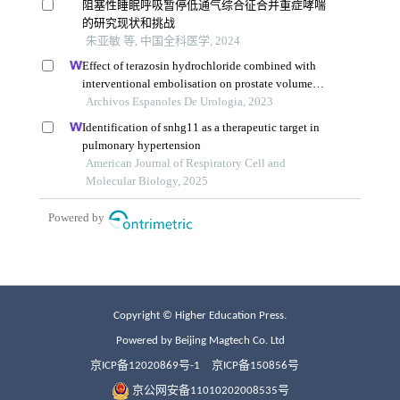
Copyright © Higher Education Press.
Powered by Beijing Magtech Co. Ltd
京ICP备12020869号-1
京ICP备150856号
京公网安备11010202008535号