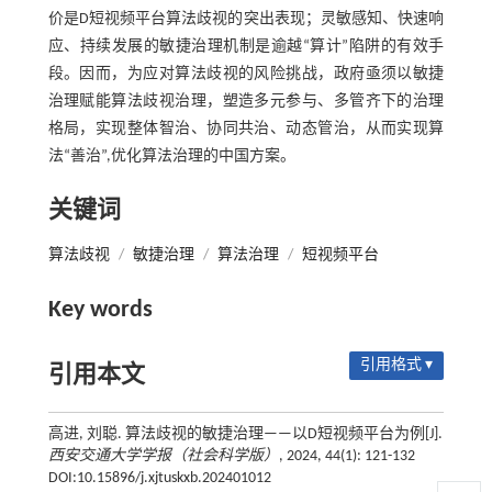
价是D短视频平台算法歧视的突出表现；灵敏感知、快速响
应、持续发展的敏捷治理机制是逾越“算计”陷阱的有效手
段。因而，为应对算法歧视的风险挑战，政府亟须以敏捷
治理赋能算法歧视治理，塑造多元参与、多管齐下的治理
格局，实现整体智治、协同共治、动态管治，从而实现算
法“善治”,优化算法治理的中国方案。
关键词
算法歧视
/
敏捷治理
/
算法治理
/
短视频平台
Key words
引用格式 ▾
引用本文
高进, 刘聪. 算法歧视的敏捷治理——以D短视频平台为例[J].
西安交通大学学报（社会科学版）
, 2024, 44(1): 121-132
DOI:10.15896/j.xjtuskxb.202401012