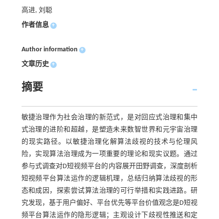
高进, 刘聪
作者信息
+
Author information
+
文章历史
+
摘要
敏捷治理作为社会治理的新范式，是对回应式治理和集中
式治理的进阶和超越，是塑造未来数智世界和元宇宙治理
的现实路径。以敏捷治理化解算法歧视的技术与伦理风
险，实现算法治理成为一项重要的理论和现实议题。通过
参与式调查对D短视频平台的内容展开田野调查，深度剖析
短视频平台算法运作的逻辑机理，总结归纳算法歧视的形
态和成因，探索尝试算法治理的可行举措和实践进路。研
究发现，基于用户偏好、平台优先等平台价值观念是D短视
频平台算法运作的隐形逻辑；主观设计下歧视性推送和定