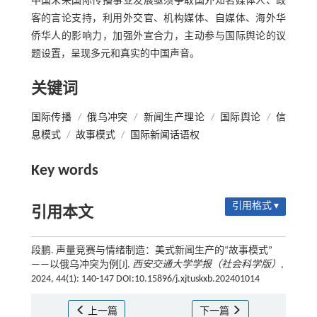
中国未来国际传播事业发展亟须争取国外知名媒体人、政
客的言论支持，利用外交官、机构媒体、自媒体、海外华
侨华人的影响力，加强外宣合力，主动参与国际舆论的议
题设置，呈现多元和真实的中国声音。
关键词
国际传播
/
俄乌冲突
/
新闻生产理论
/
国际舆论
/
信
息模式
/
故事模式
/
国际新闻话语权
Key words
引用格式 ▾
引用本文
段鹏. 声量竞赛与情绪制造：美式新闻生产的“故事模式”
——以俄乌冲突为例[J].
西安交通大学学报（社会科学版）
,
2024, 44(1): 140-147 DOI:10.15896/j.xjtuskxb.202401014
上一篇
下一篇