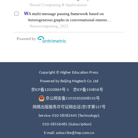
Copyright © Higher Education Press.
Powered by Beijing Magtech Co. Ltd
京ICP备12020869号-1
京ICP备150856号
京公网安备11010202008535号
网络出版服务许可证网出证(京)字第127号
Service: 010-58582445 (Technology);
010-58556485 (Subscription)
E-mail: subscribe@hep.com.cn