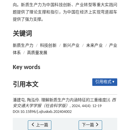
向。新质生产力为中国科技创新、产业转型等重大实践问
题提供了理论支撑和指引，为中国在经济上实现弯道超车
提供了强力支撑。
关键词
新质生产力
/
科技创新
/
新兴产业
/
未来产业
/
产业
体系
/
高质量发展
Key words
引用格式 ▾
引用本文
潘建屯, 陶泓伶. 理解新质生产力内涵特征的三重维度[J].
西
安交通大学学报（社会科学版）
, 2024, 44(4): 12-19
DOI:10.15896/j.xjtuskxb.202404002
上一篇
下一篇