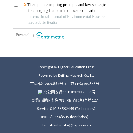
Copyright © Higher Education Press.
Powered by Beijing Magtech Co. Ltd
京ICP备12020869号-1
京ICP备150856号
京公网安备11010202008535号
网络出版服务许可证网出证(京)字第127号
Service: 010-58582445 (Technology);
010-58556485 (Subscription)
E-mail: subscribe@hep.com.cn